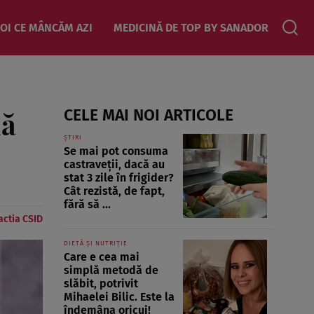
OI CE MÂNCĂM AZI
MEDICINĂ DE TOP BY SANADOR
nă
CELE MAI NOI ARTICOLE
ȘTIRI
Se mai pot consuma
castraveții, dacă au
stat 3 zile în frigider?
Cât rezistă, de fapt,
fără să ...
ctia CSID
DIETĂ ȘI NUTRIȚIE
Care e cea mai
simplă metodă de
slăbit, potrivit
Mihaelei Bilic. Este la
îndemâna oricui!