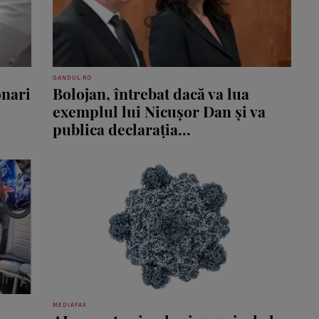
GANDUL.RO
onari
Bolojan, întrebat dacă va lua
exemplul lui Nicușor Dan și va
publica declarația...
MEDIAFAX