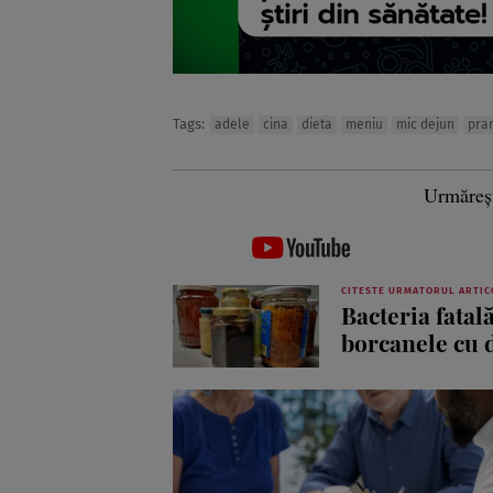
Tags:
adele
cina
dieta
meniu
mic dejun
pra
Urmăreș
CITESTE URMATORUL ARTIC
Bacteria fatal
borcanele cu 