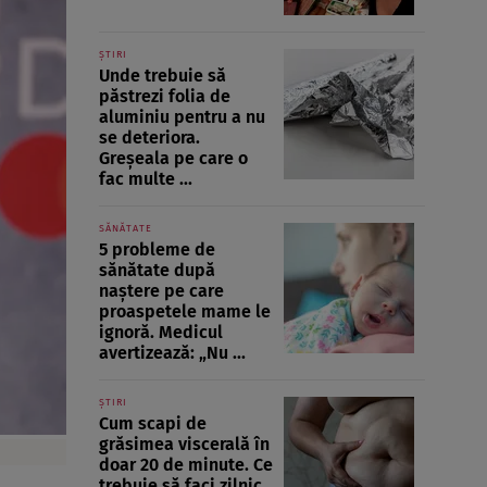
ȘTIRI
Unde trebuie să
păstrezi folia de
aluminiu pentru a nu
se deteriora.
Greșeala pe care o
fac multe ...
SĂNĂTATE
5 probleme de
sănătate după
naștere pe care
proaspetele mame le
ignoră. Medicul
avertizează: „Nu ...
ȘTIRI
Cum scapi de
grăsimea viscerală în
doar 20 de minute. Ce
trebuie să faci zilnic