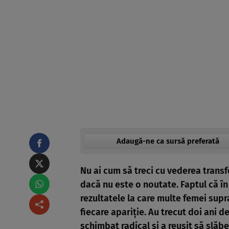
Adaugă-ne ca sursă preferată
Nu ai cum să treci cu vederea transf
dacă nu este o noutate. Faptul că în
rezultatele la care multe femei sup
fiecare apariție. Au trecut doi ani d
schimbat radical și
a reușit să slăb