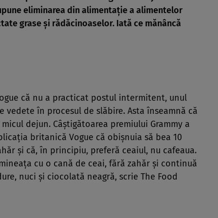
pune eliminarea din alimentație a alimentelor
ctate grase și rădăcinoaselor. Iată ce mănâncă
ogue că nu a practicat postul intermitent, unul
re vedete în procesul de slăbire. Asta înseamnă că
a micul dejun. Câștigătoarea premiului Grammy a
blicația britanică Vogue că obișnuia să bea 10
hăr și că, în principiu, preferă ceaiul, nu cafeaua.
imineața cu o cană de ceai, fără zahăr și continuă
dure, nuci și ciocolată neagră, scrie The Food