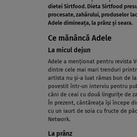
dietei Sirtfood.
Dieta Sirtfood presu
procesate, zahărului, produselor la
Adele dimineața, la prânz și seara.
Ce mănâncă Adele
La micul dejun
Adele a menționat pentru revista V
dintre cele mai mari trenduri print
artista nu și-a luat rămas bun de l
povestit într-un interviu pentru pu
căni de ceai cu două lingurițe de za
În prezent, cântăreața își începe d
cu un iaurt de soia cu fructe de pă
Network.
La prânz