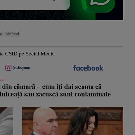
nz
sirtfood
te CSID pe Social Media
OL:
ă din cămară – cum îți dai seama că
dulceață sau zacuscă sunt contaminate