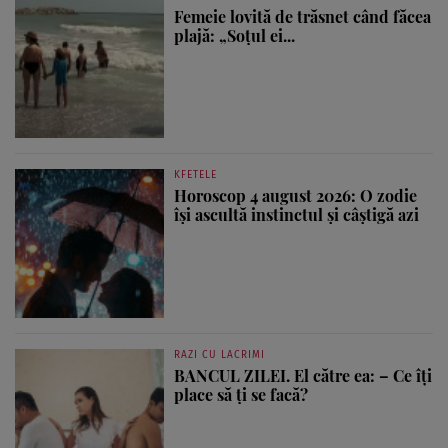
Femeie lovită de trăsnet când făcea
plajă: „Soțul ei...
KFETELE
Horoscop 4 august 2026: O zodie
își ascultă instinctul și câștigă azi
RAZI CU LACRIMI
BANCUL ZILEI. El către ea: – Ce îți
place să ți se facă?