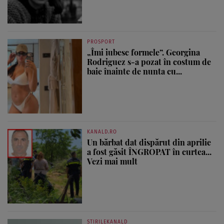
PROSPORT
„Îmi iubesc formele”. Georgina
Rodriguez s-a pozat în costum de
baie înainte de nunta cu...
KANALD.RO
Un bărbat dat dispărut din aprilie
a fost găsit ÎNGROPAT în curtea...
Vezi mai mult
STIRILEKANALD