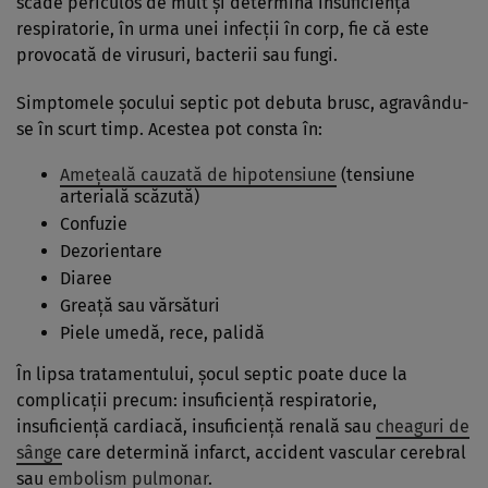
scade periculos de mult și determină insuficiență
respiratorie, în urma unei infecții în corp, fie că este
provocată de virusuri, bacterii sau fungi.
Simptomele șocului septic pot debuta brusc, agravându-
se în scurt timp. Acestea pot consta în:
Amețeală cauzată de hipotensiune
(tensiune
arterială scăzută)
Confuzie
Dezorientare
Diaree
Greață sau vărsături
Piele umedă, rece, palidă
În lipsa tratamentului, șocul septic poate duce la
complicații precum: insuficiență respiratorie,
insuficiență cardiacă, insuficiență renală sau
cheaguri de
sânge
care determină infarct, accident vascular cerebral
sau
embolism pulmonar
.