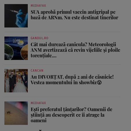
MEDIAFAX
SUA aprobă primul vaccin antigripal pe
bază de ARNm. Nu este destinat tinerilor
GANDUL.RO
Cât mai durează canicula? Meteorologii
ANM avertizează că revin vijeliile și ploile
torențiale....
CANCAN
Au DIVORȚAT, după 2 ani de căsnicie!
Vestea momentului în showbiz😮
MEDIAFAX
Ești preferatul țânțarilor? Oamenii de
știință au descoperit ce îi atrage la
oameni