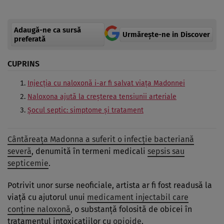
Adaugă-ne ca sursă
Urmărește-ne in Discover
preferată
CUPRINS
Injecția cu naloxonă i-ar fi salvat viața Madonnei
Naloxona ajută la creșterea tensiunii arteriale
Șocul septic: simptome și tratament
Cântăreața Madonna a suferit o infecție bacteriană
severă
, denumită în termeni medicali
sepsis sau
septicemie
.
Potrivit unor surse neoficiale, artista ar fi fost readusă la
viață cu ajutorul unui
medicament injectabil care
conține naloxonă
, o substanță folosită de obicei în
tratamentul intoxicațiilor cu
opioide
.