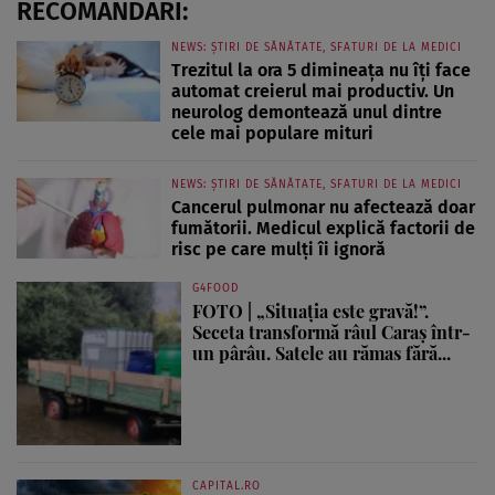
RECOMANDĂRI:
NEWS: ȘTIRI DE SĂNĂTATE, SFATURI DE LA MEDICI
Trezitul la ora 5 dimineața nu îți face
automat creierul mai productiv. Un
neurolog demontează unul dintre
cele mai populare mituri
NEWS: ȘTIRI DE SĂNĂTATE, SFATURI DE LA MEDICI
Cancerul pulmonar nu afectează doar
fumătorii. Medicul explică factorii de
risc pe care mulți îi ignoră
G4FOOD
FOTO | „Situația este gravă!”.
Seceta transformă râul Caraș într-
un pârâu. Satele au rămas fără...
CAPITAL.RO