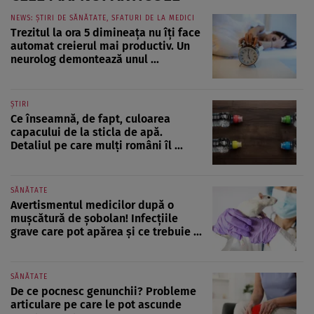
NEWS: ȘTIRI DE SĂNĂTATE, SFATURI DE LA MEDICI
Trezitul la ora 5 dimineața nu îți face
automat creierul mai productiv. Un
neurolog demontează unul ...
ȘTIRI
Ce înseamnă, de fapt, culoarea
capacului de la sticla de apă.
Detaliul pe care mulți români îl ...
SĂNĂTATE
Avertismentul medicilor după o
mușcătură de șobolan! Infecțiile
grave care pot apărea și ce trebuie ...
SĂNĂTATE
De ce pocnesc genunchii? Probleme
articulare pe care le pot ascunde