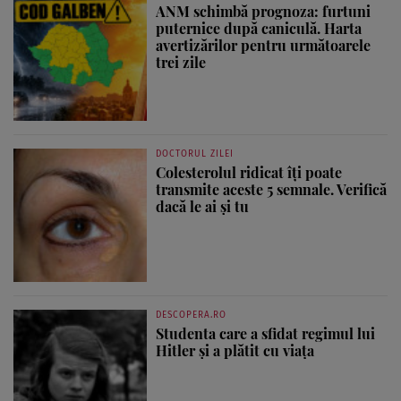
ANM schimbă prognoza: furtuni
puternice după caniculă. Harta
avertizărilor pentru următoarele
trei zile
DOCTORUL ZILEI
Colesterolul ridicat îți poate
transmite aceste 5 semnale. Verifică
dacă le ai și tu
DESCOPERA.RO
Studenta care a sfidat regimul lui
Hitler și a plătit cu viața