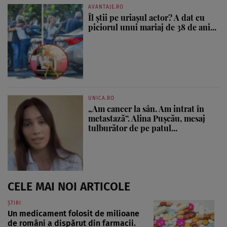
AVANTAJE.RO
Îl știi pe uriașul actor? A dat cu
piciorul unui mariaj de 38 de ani...
UNICA.RO
„Am cancer la sân. Am intrat în
metastază”. Alina Pușcău, mesaj
tulburător de pe patul...
CELE MAI NOI ARTICOLE
ȘTIRI
Un medicament folosit de milioane
de români a dispărut din farmacii.