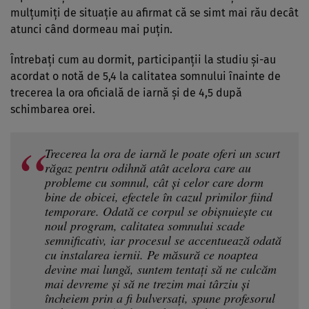
mulţumiţi de situaţie au afirmat că se simt mai rău decât
atunci când dormeau mai puţin.
Întrebaţi cum au dormit, participanţii la studiu şi-au
acordat o notă de 5,4 la calitatea somnului înainte de
trecerea la ora oficială de iarnă şi de 4,5 după
schimbarea orei.
Trecerea la ora de iarnă le poate oferi un scurt
răgaz pentru odihnă atât acelora care au
probleme cu somnul, cât şi celor care dorm
bine de obicei, efectele în cazul primilor fiind
temporare. Odată ce corpul se obişnuieşte cu
noul program, calitatea somnului scade
semnificativ, iar procesul se accentuează odată
cu instalarea iernii. Pe măsură ce noaptea
devine mai lungă, suntem tentaţi să ne culcăm
mai devreme şi să ne trezim mai târziu şi
încheiem prin a fi bulversaţi, spune profesorul