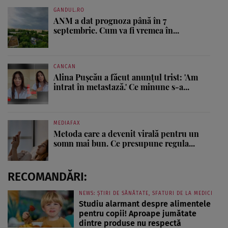
GANDUL.RO
ANM a dat prognoza până în 7
septembrie. Cum va fi vremea în...
CANCAN
Alina Pușcău a făcut anunțul trist: 'Am
intrat în metastază.' Ce minune s-a...
MEDIAFAX
Metoda care a devenit virală pentru un
somn mai bun. Ce presupune regula...
RECOMANDĂRI:
NEWS: ȘTIRI DE SĂNĂTATE, SFATURI DE LA MEDICI
Studiu alarmant despre alimentele
pentru copii! Aproape jumătate
dintre produse nu respectă