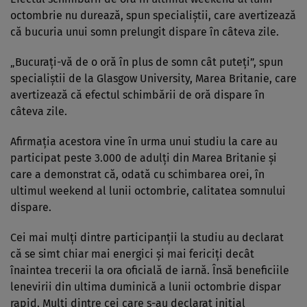
octombrie nu durează, spun specialiştii, care avertizează
că bucuria unui somn prelungit dispare în câteva zile.
„Bucuraţi-vă de o oră în plus de somn cât puteţi”, spun
specialiştii de la Glasgow University, Marea Britanie, care
avertizează că efectul schimbării de oră dispare în
câteva zile.
Afirmaţia acestora vine în urma unui studiu la care au
participat peste 3.000 de adulţi din Marea Britanie şi
care a demonstrat că, odată cu schimbarea orei, în
ultimul weekend al lunii octombrie, calitatea somnului
dispare.
Cei mai mulţi dintre participanţii la studiu au declarat
că se simt chiar mai energici şi mai fericiţi decât
înaintea trecerii la ora oficială de iarnă. Însă beneficiile
lenevirii din ultima duminică a lunii octombrie dispar
rapid. Mulţi dintre cei care s-au declarat inițial