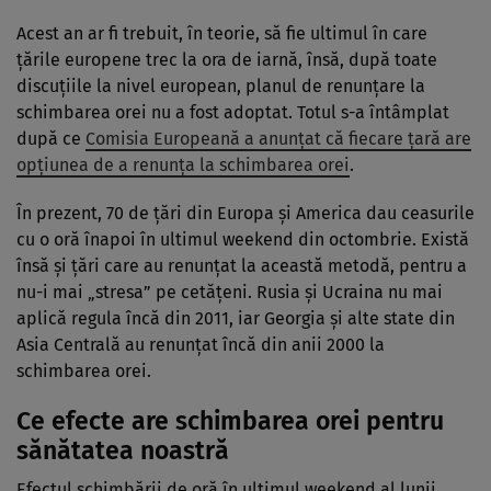
Acest an ar fi trebuit, în teorie, să fie ultimul în care
ţările europene trec la ora de iarnă, însă, după toate
discuţiile la nivel european, planul de renunţare la
schimbarea orei nu a fost adoptat. Totul s-a întâmplat
după ce
Comisia Europeană a anunţat că fiecare ţară are
opţiunea de a renunţa la schimbarea orei
.
În prezent, 70 de ţări din Europa şi America dau ceasurile
cu o oră înapoi în ultimul weekend din octombrie. Există
însă şi ţări care au renunţat la această metodă, pentru a
nu-i mai „stresa” pe cetăţeni. Rusia şi Ucraina nu mai
aplică regula încă din 2011, iar Georgia şi alte state din
Asia Centrală au renunţat încă din anii 2000 la
schimbarea orei.
Ce efecte are schimbarea orei pentru
sănătatea noastră
Efectul schimbării de oră în ultimul weekend al lunii