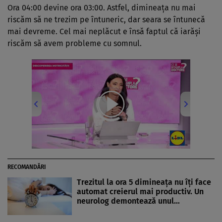
Ora 04:00 devine ora 03:00. Astfel, dimineaţa nu mai
riscăm să ne trezim pe întuneric, dar seara se întunecă
mai devreme. Cel mai neplăcut e însă faptul că iarăşi
riscăm să avem probleme cu somnul.
00:00
/
06:08
RECOMANDĂRI
Trezitul la ora 5 dimineața nu îți face
automat creierul mai productiv. Un
neurolog demontează unul…