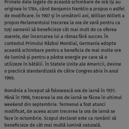
Primele date legate de această schimbare de oră își au
originea în 1784, când Benjamin Franklin a propus o astfel
de modificare. În 1907 și în următorii ani, Willian Willett a
propus Parlamentului trecerea la ora de vară pentru ca
toți oamenii să beneficieze cât mai mult de ce oferea
soarele, dar încercarea lui a rămas fără succes. În
contextul Primului Război Mondial, Germania adopta
această schimbare pentru a beneficia de mai multe ore
de lumină și pentru a păstra energie pe care să o
utilizeze în bătălii. În Statele Unite ale Americii, devine
o practică standardizată de către Congres abia în anul
1966.
România a început să folosească ora de iarnă în 1931.
Până în 1998, trecerea la ora de iarnă se făcea în ultimul
weekend din septembrie. Termenul a fost atunci
modificat, de aceea acum trecerea la ora de iarnă se
face în octombrie. Scopul declarat este ca românii să
beneficieze de cât mai multă lumină naturală.