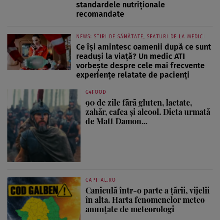
standardele nutriționale
recomandate
NEWS: ȘTIRI DE SĂNĂTATE, SFATURI DE LA MEDICI
Ce își amintesc oamenii după ce sunt
readuși la viață? Un medic ATI
vorbește despre cele mai frecvente
experiențe relatate de pacienți
G4FOOD
90 de zile fără gluten, lactate,
zahăr, cafea și alcool. Dieta urmată
de Matt Damon...
CAPITAL.RO
Caniculă într-o parte a țării, vijelii
în alta. Harta fenomenelor meteo
anunțate de meteorologi