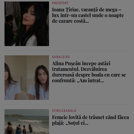
PROSPORT
Ioana Țiriac, vacanță de mega –
lux într-un castel unde o noapte
de cazare costă...
KANALD.RO
Alina Pușcău începe astăzi
tratamentul. Dezvăluirea
dureroasă despre boala cu care se
confruntă: „Am intrat...
STIRILEKANALD
Femeie lovită de trăsnet când făcea
plajă: „Soțul ei...