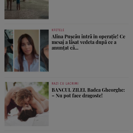
KFETELE
Alina Pușcău intră în operație! Ce
mesaj a lăsat vedeta după ce a
anunțat că...
RAZI CU LACRIMI
BANCUL ZILEI. Badea Gheorghe:
– Nu pot face dragoste!