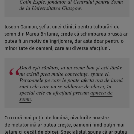
Colin Espie, fondator al Centrului pentru Somn
de la Universitatea Glasgow.
Joseph Gannon, șef al unei clinici pentru tulburări de
somn din Marea Britanie, crede că schimbarea bruscă ar
putea fi un motiv de îngrijorare, dar asta doar pentru o
minoritate de oameni, care au diverse afecțiuni.
Dacă ești sănătos, ai un somn bun și ești tânăr,
nu există prea multe consecințe, spune el.
Persoanele pe care le poate afecta ora de iarnă
sunt cele care nu se odihnesc de obicei, în
special cele cu afecțiuni precum
apneea de
somn
.
Cu o oră mai puțin de lumină, nivelurile noastre
de
melatonină
ar putea crește, oamenii fiind puțin mai
letargici decât de obicei. Specialistul spune că ar putea