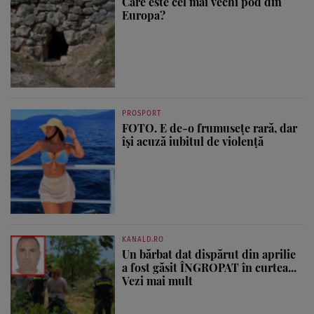
Care este cel mai vechi pod din
Europa?
PROSPORT
FOTO. E de-o frumusețe rară, dar
își acuză iubitul de violență
KANALD.RO
Un bărbat dat dispărut din aprilie
a fost găsit ÎNGROPAT în curtea...
Vezi mai mult