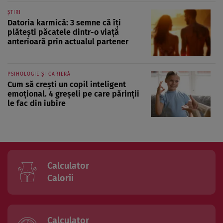
ȘTIRI
Datoria karmică: 3 semne că îți
plătești păcatele dintr-o viață
anterioară prin actualul partener
PSIHOLOGIE ȘI CARIERĂ
Cum să crești un copil inteligent
emoțional. 4 greșeli pe care părinții
le fac din iubire
Calculator
Calorii
Calculator