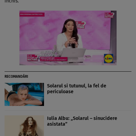
închis.
RECOMANDĂRI
Solarul si tutunul, la fel de
periculoase
Iulia Albu: „Solarul – sinucidere
asistata”