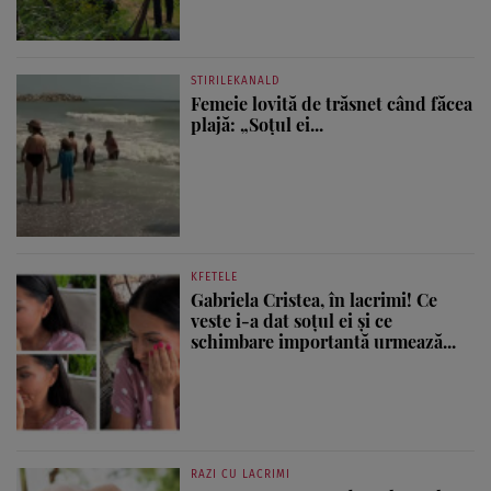
STIRILEKANALD
Femeie lovită de trăsnet când făcea
plajă: „Soțul ei...
KFETELE
Gabriela Cristea, în lacrimi! Ce
veste i-a dat soțul ei și ce
schimbare importantă urmează...
RAZI CU LACRIMI