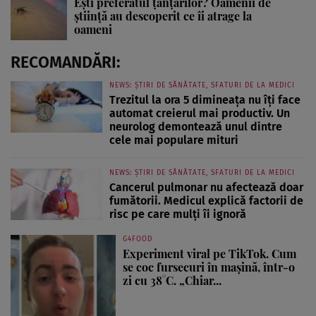
Ești preferatul țânțarilor? Oamenii de
știință au descoperit ce îi atrage la
oameni
RECOMANDĂRI:
NEWS: ȘTIRI DE SĂNĂTATE, SFATURI DE LA MEDICI
Trezitul la ora 5 dimineața nu îți face
automat creierul mai productiv. Un
neurolog demontează unul dintre
cele mai populare mituri
NEWS: ȘTIRI DE SĂNĂTATE, SFATURI DE LA MEDICI
Cancerul pulmonar nu afectează doar
fumătorii. Medicul explică factorii de
risc pe care mulți îi ignoră
G4FOOD
Experiment viral pe TikTok. Cum
se coc fursecuri în mașină, într-o
zi cu 38°C. „Chiar...