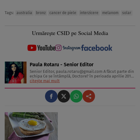
Tags:
australia
bronz
cancer de piele
interzicere
melanom
solar
Urmărește CSID pe Social Media
Paula Rotaru - Senior Editor
Senior Editor,
paula.rotaru@gmail.com
A făcut parte din
echipa Ce se întâmplă, Doctore? în perioada aprilie 2013-
decembrie 2023. Articolele sale cuprind informații despre
citește mai mult
diverse afecțiuni, alimentația echilibrată, îngrijirea pielii
și sănătatea emoțională. Colaborări: Viața ...