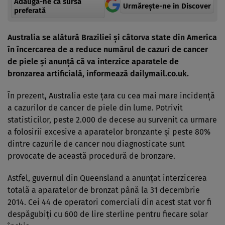
Adaugă-ne ca sursă
Urmărește-ne in Discover
preferată
Australia se alătură Braziliei şi câtorva state din America
în încercarea de a reduce numărul de cazuri de cancer
de piele şi anunţă că va interzice aparatele de
bronzarea artificială, informează dailymail.co.uk.
În prezent, Australia este ţara cu cea mai mare incidenţă
a cazurilor de cancer de piele din lume. Potrivit
statisticilor, peste 2.000 de decese au survenit ca urmare
a folosirii excesive a aparatelor bronzante şi peste 80%
dintre cazurile de cancer nou diagnosticate sunt
provocate de această procedură de bronzare.
Astfel, guvernul din Queensland a anunţat interzicerea
totală a aparatelor de bronzat până la 31 decembrie
2014. Cei 44 de operatori comerciali din acest stat vor fi
despăgubiţi cu 600 de lire sterline pentru fiecare solar