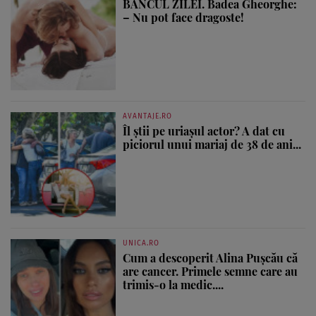
BANCUL ZILEI. Badea Gheorghe:
– Nu pot face dragoste!
AVANTAJE.RO
Îl știi pe uriașul actor? A dat cu
piciorul unui mariaj de 38 de ani...
UNICA.RO
Cum a descoperit Alina Pușcău că
are cancer. Primele semne care au
trimis-o la medic....