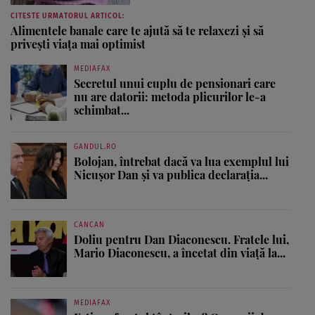
CITESTE URMATORUL ARTICOL:
Alimentele banale care te ajută să te relaxezi şi să
priveşti viaţa mai optimist
MEDIAFAX
Secretul unui cuplu de pensionari care
nu are datorii: metoda plicurilor le-a
schimbat...
GANDUL.RO
Bolojan, întrebat dacă va lua exemplul lui
Nicușor Dan și va publica declarația...
CANCAN
Doliu pentru Dan Diaconescu. Fratele lui,
Mario Diaconescu, a încetat din viață la...
MEDIAFAX