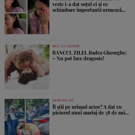
veste i-a dat soțul ei și ce
schimbare importantă urmează...
RAZI CU LACRIMI
BANCUL ZILEI. Badea Gheorghe:
– Nu pot face dragoste!
AVANTAJE.RO
Îl știi pe uriașul actor? A dat cu
piciorul unui mariaj de 38 de ani...