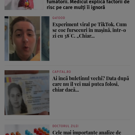
fumătorii. Medicul explică factorii de
risc pe care mulți îi ignoră
G4FOOD
Experiment viral pe TikTok. Cum
se coc fursecuri în mașină, într-o
zi cu 38°C. „Chiar...
CAPITAL.RO
Ai încă buletinul vechi? Data după
care nu îl vei mai putea folosi,
chiar dacă...
DOCTORUL ZILEI
Cele mai importante analize de