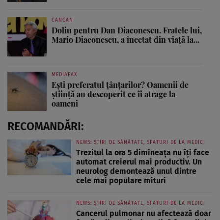
CANCAN
Doliu pentru Dan Diaconescu. Fratele lui,
Mario Diaconescu, a încetat din viață la...
MEDIAFAX
Ești preferatul țânțarilor? Oamenii de
știință au descoperit ce îi atrage la
oameni
RECOMANDĂRI:
NEWS: ȘTIRI DE SĂNĂTATE, SFATURI DE LA MEDICI
Trezitul la ora 5 dimineața nu îți face
automat creierul mai productiv. Un
neurolog demontează unul dintre
cele mai populare mituri
NEWS: ȘTIRI DE SĂNĂTATE, SFATURI DE LA MEDICI
Cancerul pulmonar nu afectează doar