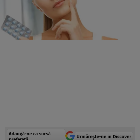
Adaugă-ne ca sursă
Urmărește-ne in Discover
preferată