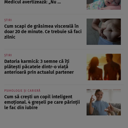
Medicul avertizează: „Nu ...
ȘTIRI
Cum scapi de grăsimea viscerală în
doar 20 de minute. Ce trebuie să faci
zilnic
ȘTIRI
Datoria karmică: 3 semne că îți
plătești păcatele dintr-o viață
anterioară prin actualul partener
PSIHOLOGIE ȘI CARIERĂ
Cum să crești un copil inteligent
emoțional. 4 greșeli pe care părinții
le fac din iubire