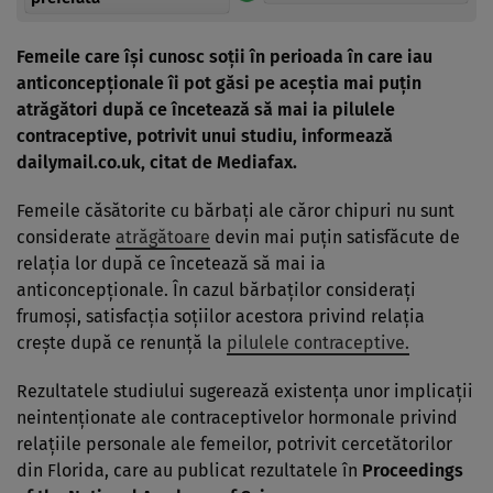
Femeile care îşi cunosc soţii în perioada în care iau
anticoncepţionale îi pot găsi pe aceştia mai puţin
atrăgători după ce încetează să mai ia pilulele
contraceptive, potrivit unui studiu, informează
dailymail.co.uk, citat de
Mediafax.
Femeile căsătorite cu bărbaţi ale căror chipuri nu sunt
considerate
atrăgătoare
devin mai puţin satisfăcute de
relaţia lor după ce încetează să mai ia
anticoncepţionale. În cazul bărbaţilor consideraţi
frumoşi, satisfacţia soţiilor acestora privind relaţia
creşte după ce renunţă la
pilulele contraceptive.
Rezultatele studiului sugerează existenţa unor implicaţii
neintenţionate ale contraceptivelor hormonale privind
relaţiile personale ale femeilor, potrivit cercetătorilor
din Florida, care au publicat rezultatele în
Proceedings