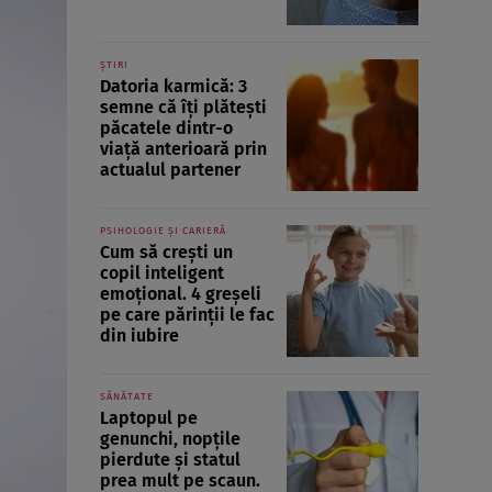
ȘTIRI
Datoria karmică: 3
semne că îți plătești
păcatele dintr-o
viață anterioară prin
actualul partener
PSIHOLOGIE ȘI CARIERĂ
Cum să crești un
copil inteligent
emoțional. 4 greșeli
pe care părinții le fac
din iubire
SĂNĂTATE
Laptopul pe
genunchi, nopțile
pierdute și statul
prea mult pe scaun.