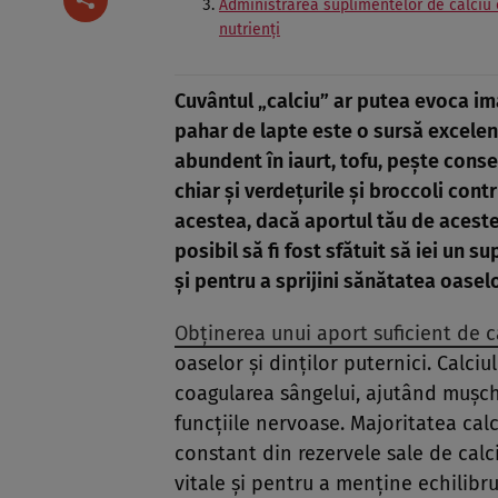
Administrarea suplimentelor de calciu c
nutrienți
Cuvântul „calciu” ar putea evoca im
pahar de lapte este o sursă excelen
abundent în iaurt, tofu, pește conser
chiar și verdețurile și broccoli contr
acestea, dacă aportul tău de aceste
posibil să fi fost sfătuit să iei un 
și pentru a sprijini sănătatea oaselo
Obținerea unui aport suficient de ca
oaselor și dinților puternici. Calci
coagularea sângelui, ajutând mușchi
funcțiile nervoase. Majoritatea calc
constant din rezervele sale de calciu
vitale și pentru a menține echilibru