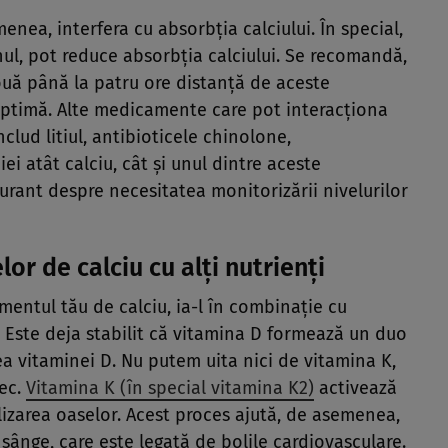
ea, interfera cu absorbția calciului. În special,
onul, pot reduce absorbția calciului. Se recomandă,
două până la patru ore distanță de aceste
timă. Alte medicamente care pot interacționa
clud litiul, antibioticele chinolone,
iei atât calciu, cât și unul dintre aceste
rant despre necesitatea monitorizării nivelurilor
or de calciu cu alți nutrienți
entul tău de calciu, ia-l în combinație cu
 Este deja stabilit că vitamina D formează un duo
rea vitaminei D. Nu putem uita nici de vitamina K,
tec.
Vitamina K (în special vitamina K2)
activează
izarea oaselor. Acest proces ajută, de asemenea,
e sânge, care este legată de bolile cardiovasculare.