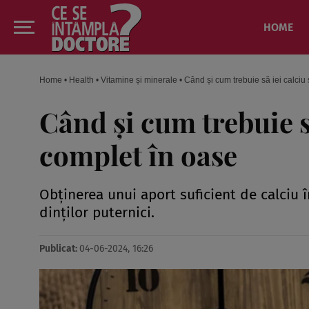
HOME
Home
•
Health
•
Vitamine și minerale
•
Când și cum trebuie să iei calci
Când și cum trebuie s
complet în oase
Obținerea unui aport suficient de calciu 
dinților puternici.
Publicat:
04-06-2024, 16:26