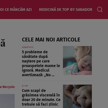
OI CE MÂNCĂM AZI
MEDICINĂ DE TOP BY SANADOR
bă
CELE MAI NOI ARTICOLE
SĂNĂTATE
5 probleme de
sănătate după
naștere pe care
proaspetele mame le
ignoră. Medicul
avertizează: „Nu ...
ȘTIRI
a Necșoiu
Cum scapi de
grăsimea viscerală în
doar 20 de minute. Ce
trebuie să faci zilnic