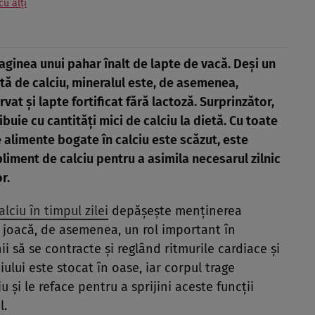
u alți
aginea unui pahar înalt de lapte de vacă. Deși un
tă de calciu, mineralul este, de asemenea,
vat și lapte fortificat fără lactoză. Surprinzător,
ibuie cu cantități mici de calciu la dietă. Cu toate
 alimente bogate în calciu este scăzut, este
supliment de calciu pentru a asimila necesarul zilnic
r.
lciu în timpul zilei
depășește menținerea
ul joacă, de asemenea, un rol important în
i să se contracte și reglând ritmurile cardiace și
iului este stocat în oase, iar corpul trage
 și le reface pentru a sprijini aceste funcții
l.