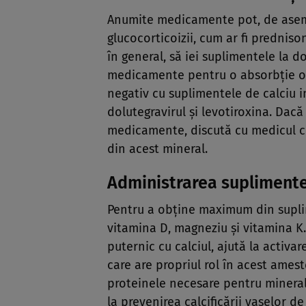
Anumite medicamente pot, de asemen
glucocorticoizii, cum ar fi prednis
în general, să iei suplimentele la 
medicamente pentru o absorbție op
negativ cu suplimentele de calciu in
dolutegravirul și levotiroxina. Dacă 
medicamente, discută cu medicul cu
din acest mineral.
Administrarea suplimentel
Pentru a obține maximum din suplim
vitamina D, magneziu și vitamina K.
puternic cu calciul, ajută la activa
care are propriul rol în acest ames
proteinele necesare pentru mineral
la prevenirea calcificării vaselor d