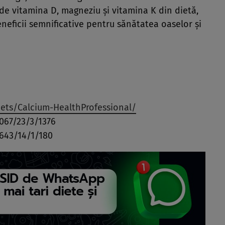
 de vitamina D, magneziu și vitamina K din dietă,
neficii semnificative pentru sănătatea oaselor și
eets/Calcium-HealthProfessional/
067/23/3/1376
643/14/1/180