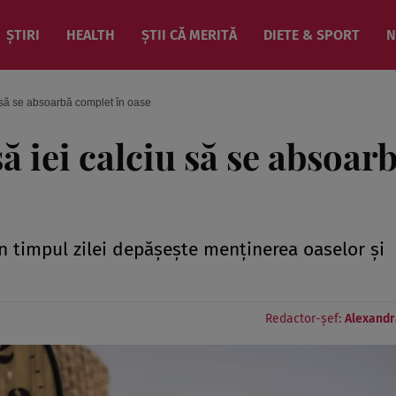
ȘTIRI
HEALTH
ȘTII CĂ MERITĂ
DIETE & SPORT
N
u să se absoarbă complet în oase
ă iei calciu să se absoar
în timpul zilei depășește menținerea oaselor și
Redactor-șef:
Alexandr