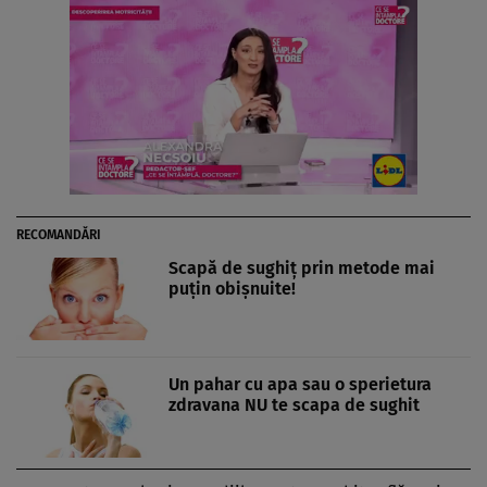
RECOMANDĂRI
Scapă de sughiţ prin metode mai
puţin obişnuite!
Un pahar cu apa sau o sperietura
zdravana NU te scapa de sughit