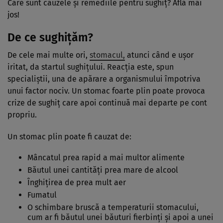
Care sunt cauzele și remediile pentru sughiț? Află mai
jos!
De ce sughițăm?
De cele mai multe ori,
stomacul,
atunci când e ușor
iritat, da startul sughițului. Reacția este, spun
specialiștii, una de apărare a organismului împotriva
unui factor nociv. Un stomac foarte plin poate provoca
crize de sughiț care apoi continuă mai departe pe cont
propriu.
Un stomac plin poate fi cauzat de:
Mâncatul prea rapid a mai multor alimente
Băutul unei cantități prea mare de alcool
Înghițirea de prea mult aer
Fumatul
O schimbare bruscă a temperaturii stomacului,
cum ar fi băutul unei băuturi fierbinți și apoi a unei