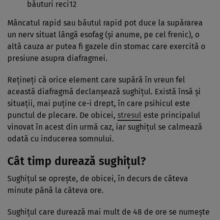
băuturi reci12
Mâncatul rapid sau băutul rapid pot duce la supărarea
un nerv situat lângă esofag (și anume, pe cel frenic), o
altă cauza ar putea fi gazele din stomac care exercită o
presiune asupra diafragmei.
Rețineți că orice element care supără în vreun fel
această diafragmă declanșează sughițul. Există însă și
situații, mai puține ce-i drept, în care psihicul este
punctul de plecare. De obicei,
stresul
este principalul
vinovat în acest din urmă caz, iar sughițul se calmează
odată cu inducerea somnului.
Cât timp durează sughițul?
Sughițul se oprește, de obicei, în decurs de câteva
minute până la câteva ore.
Sughițul care durează mai mult de 48 de ore se numește