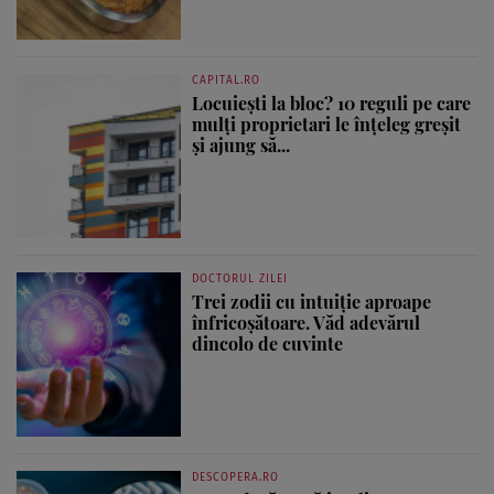
CAPITAL.RO
Locuiești la bloc? 10 reguli pe care
mulți proprietari le înțeleg greșit
și ajung să...
DOCTORUL ZILEI
Trei zodii cu intuiție aproape
înfricoșătoare. Văd adevărul
dincolo de cuvinte
DESCOPERA.RO