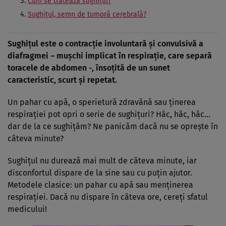
Cum se tratează sughițul?
Sughițul, semn de tumoră cerebrală?
Sughițul este o contracție involuntară și convulsivă a
diafragmei – mușchi implicat în respirație, care separă
toracele de abdomen -, însoțită de un sunet
caracteristic, scurt și repetat.
Un pahar cu apă, o sperietură zdravănă sau ținerea
respirației pot opri o serie de sughițuri? Hâc, hâc, hâc…
dar de la ce sughițăm? Ne panicăm dacă nu se oprește în
câteva minute?
Sughițul nu durează mai mult de câteva minute, iar
disconfortul dispare de la sine sau cu puțin ajutor.
Metodele clasice: un pahar cu apă sau menținerea
respirației. Dacă nu dispare în câteva ore, cereți sfatul
medicului!