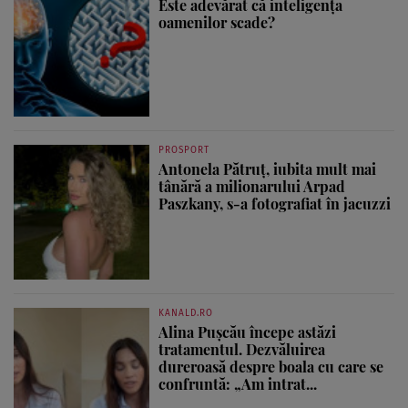
Este adevărat că inteligența
oamenilor scade?
PROSPORT
Antonela Pătruț, iubita mult mai
tânără a milionarului Arpad
Paszkany, s-a fotografiat în jacuzzi
KANALD.RO
Alina Pușcău începe astăzi
tratamentul. Dezvăluirea
dureroasă despre boala cu care se
confruntă: „Am intrat...