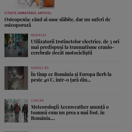
CITESTE URMATORUL ARTICOL:
Osteopenia: când ai oase slăbite, dar nu suferi de
osteoporoză
MEDIAFAX
Utilizatorii trotinetelor electrice, de 3 ori
mai predispuși la traumatisme cranio-
cerebrale decât motocicliștii
GANDUL.RO
În timp ce România și Europa fierb la
peste 40°C, într-o țară din...
CANCAN
Meteorologii Accuweather anunță o
toamnă cum nu prea a mai fost, în
România....