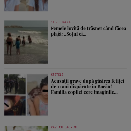
STIRILEKANALD
Femeie lovită de trăsnet când făcea
plajă: „Soțul ei...
KFETELE
Acuzații grave după găsirea fetiței
de 11 ani dispărute în Bacău!
Familia copilei cere imaginile...
RAZI CU LACRIMI