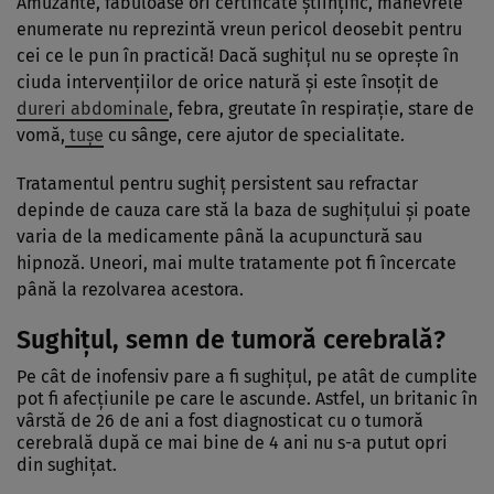
Amuzante, fabuloase ori certificate științific, manevrele
enumerate nu reprezintă vreun pericol deosebit pentru
cei ce le pun în practică! Dacă sughițul nu se oprește în
ciuda intervențiilor de orice natură și este însoțit de
dureri abdominale
, febra, greutate în respirație, stare de
vomă,
tușe
cu sânge, cere ajutor de specialitate.
Tratamentul pentru sughiț persistent sau refractar
depinde de cauza care stă la baza de sughițului și poate
varia de la medicamente până la acupunctură sau
hipnoză. Uneori, mai multe tratamente pot fi încercate
până la rezolvarea acestora.
Sughițul, semn de tumoră cerebrală?
Pe cât de inofensiv pare a fi sughițul, pe atât de cumplite
pot fi afecțiunile pe care le ascunde. Astfel, un britanic în
vârstă de 26 de ani a fost diagnosticat cu o
tumoră
cerebrală
după ce mai bine de 4 ani nu s-a putut opri
din sughițat.