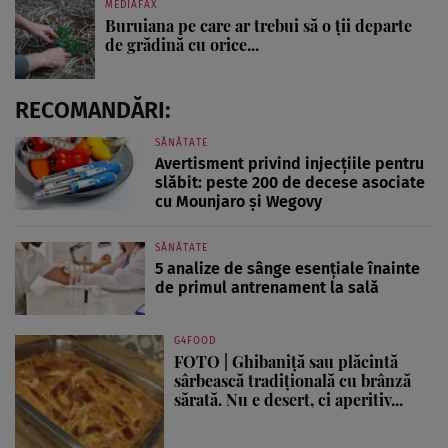
MEDIAFAX
Buruiana pe care ar trebui să o ții departe
de grădină cu orice...
RECOMANDĂRI:
SĂNĂTATE
Avertisment privind injecțiile pentru
slăbit: peste 200 de decese asociate
cu Mounjaro și Wegovy
SĂNĂTATE
5 analize de sânge esențiale înainte
de primul antrenament la sală
G4FOOD
FOTO | Ghibaniță sau plăcintă
sârbească tradițională cu brânză
sărată. Nu e desert, ci aperitiv...