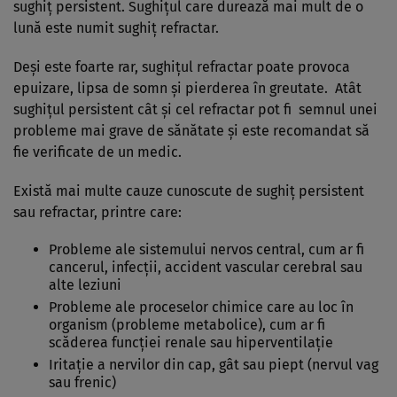
sughiț persistent. Sughiţul care durează mai mult de o
lună este numit sughiț refractar.
Deși este foarte rar, sughițul refractar poate provoca
epuizare, lipsa de somn și pierderea în greutate. Atât
sughițul persistent cât și cel refractar pot fi semnul unei
probleme mai grave de sănătate și este recomandat să
fie verificate de un medic.
Există mai multe cauze cunoscute de sughiț persistent
sau refractar, printre care:
Probleme ale sistemului nervos central, cum ar fi
cancerul, infecții, accident vascular cerebral sau
alte leziuni
Probleme ale proceselor chimice care au loc în
organism (probleme metabolice), cum ar fi
scăderea funcției renale sau hiperventilație
Iritație a nervilor din cap, gât sau piept (nervul vag
sau frenic)