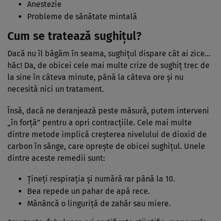
Anestezie
Probleme de sănătate mintală
Cum se tratează sughițul?
Dacă nu îl băgăm în seama, sughițul dispare cât ai zice…
hâc! Da, de obicei cele mai multe crize de sughiț trec de
la sine în câteva minute, până la câteva ore și nu
necesită nici un tratament.
Însă, dacă ne deranjează peste măsură, putem interveni
„în forță” pentru a opri contracțiile. Cele mai multe
dintre metode implică creșterea nivelului de dioxid de
carbon în sânge, care oprește de obicei sughițul. Unele
dintre aceste remedii sunt:
Țineți respirația și numără rar până la 10.
Bea repede un pahar de apă rece.
Mănâncă o linguriță de zahăr sau miere.