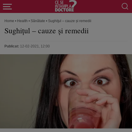
Home
•
Health
•
Sănătate
•
Sughiţul – cauze și remedii
Sughiţul – cauze și remedii
Publicat:
12-02-2021, 12:00