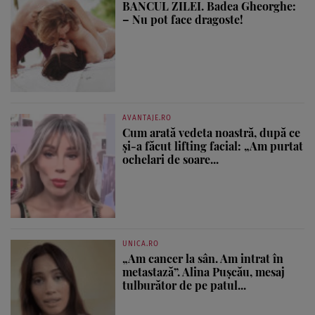
BANCUL ZILEI. Badea Gheorghe:
– Nu pot face dragoste!
AVANTAJE.RO
Cum arată vedeta noastră, după ce
și-a făcut lifting facial: „Am purtat
ochelari de soare...
UNICA.RO
„Am cancer la sân. Am intrat în
metastază”. Alina Pușcău, mesaj
tulburător de pe patul...