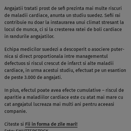
Angajatii tratati prost de sefi prezinta mai multe riscuri
de maladii cardiace, anunta un studiu suedez. Sefii rai
contribuie nu doar la instaurarea unui climat stresant la
locul de munca, ci si la cresterea ratei de boli car­dia­ce
in randurile angajatilor.
Echipa me­di­­cilor suedezi a descoperit o asociere puter­
nica si direct proportionala intre mana­ge­men­tul
defectuos si riscul crescut de in­farct si alte maladii
cardiace, in urma acestui studiu, efectuat pe un esantion
de peste 3.000 de angajati.
In plus, efectul poate avea efecte cumulative – riscul de
aparitie a maladiilor cardiace este cu atat mai mare cu
cat angajatul lucreaza mai multi ani pentru aceeasi
companie.
Citeste si
Fii in forma de zile mari!