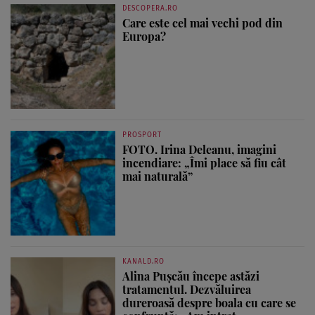
DESCOPERA.RO
Care este cel mai vechi pod din
Europa?
PROSPORT
FOTO. Irina Deleanu, imagini
incendiare: „Îmi place să fiu cât
mai naturală”
KANALD.RO
Alina Pușcău începe astăzi
tratamentul. Dezvăluirea
dureroasă despre boala cu care se