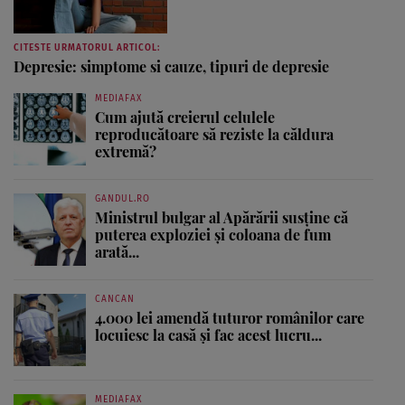
CITESTE URMATORUL ARTICOL:
Depresie: simptome si cauze, tipuri de depresie
MEDIAFAX
Cum ajută creierul celulele
reproducătoare să reziste la căldura
extremă?
GANDUL.RO
Ministrul bulgar al Apărării susține că
puterea exploziei și coloana de fum
arată...
CANCAN
4.000 lei amendă tuturor românilor care
locuiesc la casă și fac acest lucru...
MEDIAFAX