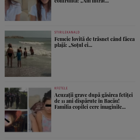
confruntă: „Am intrat...
STIRILEKANALD
Femeie lovită de trăsnet când făcea
plajă: „Soțul ei...
KFETELE
Acuzații grave după găsirea fetiței
de 11 ani dispărute în Bacău!
Familia copilei cere imaginile...