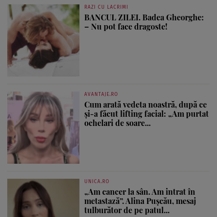
RAZI CU LACRIMI
BANCUL ZILEI. Badea Gheorghe:
– Nu pot face dragoste!
AVANTAJE.RO
Cum arată vedeta noastră, după ce
și-a făcut lifting facial: „Am purtat
ochelari de soare...
UNICA.RO
„Am cancer la sân. Am intrat în
metastază”. Alina Pușcău, mesaj
tulburător de pe patul...