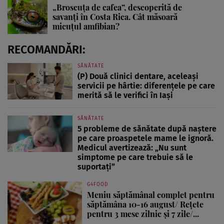
„Broscuța de cafea”, descoperită de
savanți în Costa Rica. Cât măsoară
micuțul amfibian?
RECOMANDĂRI:
SĂNĂTATE
(P) Două clinici dentare, aceleași
servicii pe hârtie: diferențele pe care
merită să le verifici în Iași
SĂNĂTATE
5 probleme de sănătate după naștere
pe care proaspetele mame le ignoră.
Medicul avertizează: „Nu sunt
simptome pe care trebuie să le
suportați”
G4FOOD
Meniu săptămânal complet pentru
săptămâna 10-16 august/ Rețete
pentru 3 mese zilnic și 7 zile/...