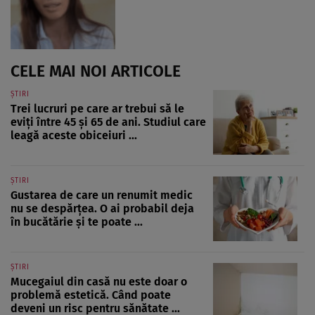
CELE MAI NOI ARTICOLE
ȘTIRI
Trei lucruri pe care ar trebui să le
eviți între 45 și 65 de ani. Studiul care
leagă aceste obiceiuri ...
ȘTIRI
Gustarea de care un renumit medic
nu se despărțea. O ai probabil deja
în bucătărie și te poate ...
ȘTIRI
Mucegaiul din casă nu este doar o
problemă estetică. Când poate
deveni un risc pentru sănătate ...