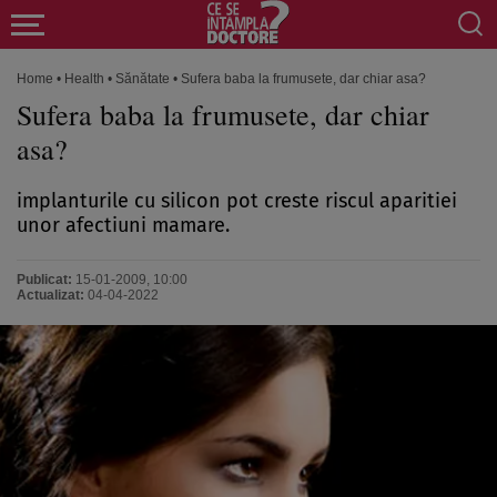
Home
•
Health
•
Sănătate
•
Sufera baba la frumusete, dar chiar asa?
Sufera baba la frumusete, dar chiar
asa?
implanturile cu silicon pot creste riscul aparitiei
unor afectiuni mamare.
Publicat:
15-01-2009, 10:00
Actualizat:
04-04-2022