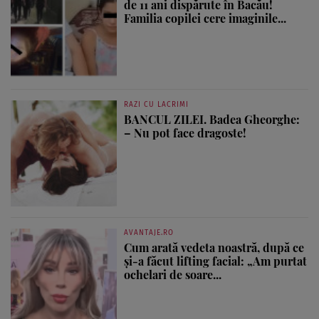
de 11 ani dispărute în Bacău!
Familia copilei cere imaginile...
RAZI CU LACRIMI
BANCUL ZILEI. Badea Gheorghe:
– Nu pot face dragoste!
AVANTAJE.RO
Cum arată vedeta noastră, după ce
și-a făcut lifting facial: „Am purtat
ochelari de soare...