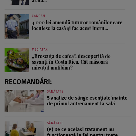
arată...
CANCAN
4.000 lei amendă tuturor românilor care
locuiesc la casă și fac acest lucru...
MEDIAFAX
„Broscuța de cafea”, descoperită de
savanți în Costa Rica. Cât măsoară
micuțul amfibian?
RECOMANDĂRI:
SĂNĂTATE
5 analize de sânge esențiale înainte
de primul antrenament la sală
SĂNĂTATE
(P) De ce același tratament nu
funcționează la fel pentru toate