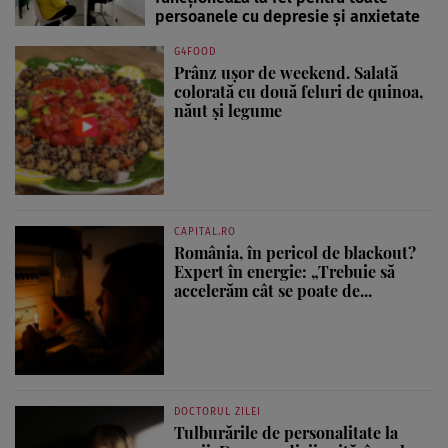
persoanele cu depresie și anxietate
G4FOOD
Prânz ușor de weekend. Salată
colorată cu două feluri de quinoa,
năut și legume
CAPITAL.RO
România, în pericol de blackout?
Expert în energie: „Trebuie să
accelerăm cât se poate de...
DOCTORUL ZILEI
Tulburările de personalitate la