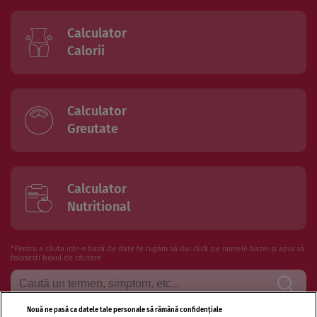
Calculator
Calorii
Calculator
Greutate
Calculator
Nutritional
*Pentru a căuta intr-o bază de date te rugăm să dai click pe numele bazei și apoi să
folosesti boxul de căutare
Nouă ne pasă ca datele tale personale să rămână confidențiale