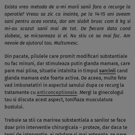
Exista vreo metoda de a-mi marii sanii fara a recurge la
operatie? Vreau sa zic ca inainte, pe la 14-15 ani aveam
sani pentru acea varsta, dar am slabit brusc cam 8 kg si
mi-au scazut sanii mai de tot. De fiecare data cand
slabesc, se micsoreaza si ei. Nu stiu ce sa mai fac. Am
nevoie de ajutorul tau. Multumesc.
Din pacate, pilulele care promit modificari substantiale
nu fac minuni, dar stimuleaza putin glanda mamara, care
pare mai plina, situatie intalnita in timpul
sarcinii
cand
glanda mamara este foarte activa. De aceea, multe fete
vad imbunatatiri in aspectul sanului dupa ce recurg la
tratamente cu
anticonceptionale
. Mergi la ginecologul
tau si discuta acest aspect, tonifiaza musculatura
bustului.
Trebuie sa stii ca marirea substantiala a sanilor se face
doar prin interventie chirurgicala – proteze, dar daca te
temi de interventie, ai rabdare si mai asteapta, se pare