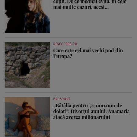
copii. De ce medicii evită, în cele
mai multe cazuri, acest...
DESCOPERA.RO
Care este cel mai vechi pod din
Europa?
PROSPORT
„Bătălia pentru 50.000.000 de
dolari”. Divorțul anului: Anamaria
atacă averea milionarului