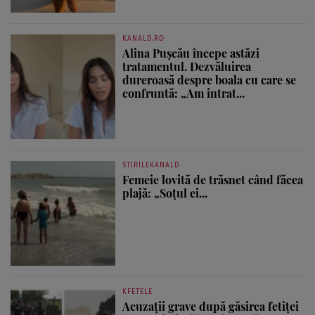
KANALD.RO
Alina Pușcău începe astăzi
tratamentul. Dezvăluirea
dureroasă despre boala cu care se
confruntă: „Am intrat...
STIRILEKANALD
Femeie lovită de trăsnet când făcea
plajă: „Soțul ei...
KFETELE
Acuzații grave după găsirea fetiței