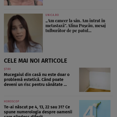
UNICA.RO
„Am cancer la sân. Am intrat în
metastază”. Alina Pușcău, mesaj
tulburător de pe patul...
CELE MAI NOI ARTICOLE
ȘTIRI
Mucegaiul din casă nu este doar o
problemă estetică. Când poate
deveni un risc pentru sănătate ...
HOROSCOP
Te-ai născut pe 4, 13, 22 sau 31? Ce
spune numerologia despre oamenii
care gândesc diferit