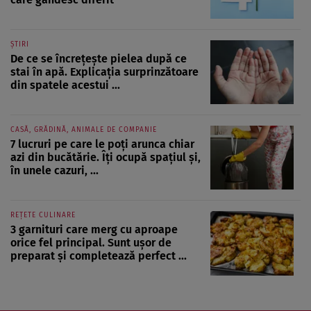
ȘTIRI
De ce se încrețește pielea după ce
stai în apă. Explicația surprinzătoare
din spatele acestui ...
CASĂ, GRĂDINĂ, ANIMALE DE COMPANIE
7 lucruri pe care le poți arunca chiar
azi din bucătărie. Îți ocupă spațiul și,
în unele cazuri, ...
REȚETE CULINARE
3 garnituri care merg cu aproape
orice fel principal. Sunt ușor de
preparat și completează perfect ...