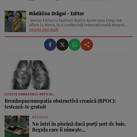
Mădălina Drăgoi - Editor
Senior Editor si Fashion Stylist Acum ceva timp, mă
aflam la Atena, la o conferinţă internaţională despre
frumuseţe şi industria de profil. În sală erau jurnaliste
citește mai mult
din toată Europa. Reprezentau în special presa glossy.
Multe dintre ele erau parcă scoase din paginile
revistelor pentru ...
CITESTE URMATORUL ARTICOL:
Bronhopneumopatia obstructivă cronică (BPOC):
testează-te gratuit
MEDIAFAX
Nu intri în piscină dacă porți șort de baie.
Regula care îi uimește...