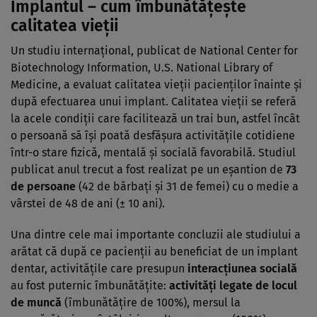
Implantul – cum îmbunătăţeşte
calitatea vieţii
Un studiu internaţional, publicat de National Center for
Biotechnology Information, U.S. National Library of
Medicine, a evaluat calitatea vieţii pacienţilor înainte şi
după efectuarea unui implant. Calitatea vieţii se referă
la acele condiţii care facilitează un trai bun, astfel încât
o persoană să îşi poată desfăşura activităţile cotidiene
într-o stare fizică, mentală şi socială favorabilă. Studiul
publicat anul trecut a fost realizat pe un eşantion de
73
de persoane
(42 de bărbaţi şi 31 de femei) cu o medie a
vârstei de 48 de ani (± 10 ani).
Una dintre cele mai importante concluzii ale studiului a
arătat că după ce pacienţii au beneficiat de un implant
dentar, activităţile care presupun
interacţiunea socială
au fost puternic îmbunătăţite:
activităţi legate de locul
de muncă
(îmbunătăţire de 100%), mersul la