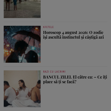
KFETELE
Horoscop 4 august 2026: O zodie
își ascultă instinctul și câștigă azi
RAZI CU LACRIMI
BANCUL ZILEI. El către ea: – Ce îți
place să ți se facă?