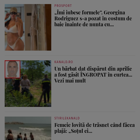
PROSPORT
„Îmi iubesc formele”. Georgina
Rodriguez s-a pozat în costum de
baie înainte de nunta cu...
KANALD.RO
Un bărbat dat dispărut din aprilie
a fost găsit ÎNGROPAT în curtea...
Vezi mai mult
STIRILEKANALD
Femeie lovită de trăsnet când făcea
plajă: „Soțul ei...