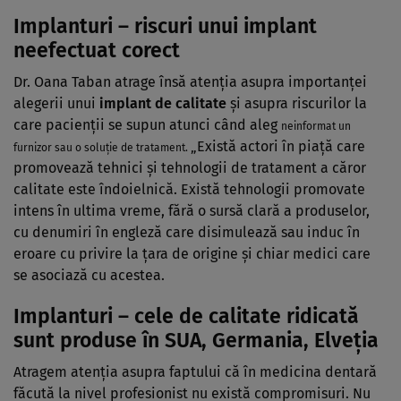
Implanturi
– riscuri unui implant
neefectuat corect
Dr. Oana Taban atrage însă atenţia asupra importanţei
alegerii unui
implant de calitate
şi asupra riscurilor la
care pacienţii se supun atunci când aleg
neinformat un
„Există actori în piaţă care
furnizor sau o soluţie de tratament.
promovează tehnici şi tehnologii de tratament a căror
calitate este îndoielnică. Există tehnologii promovate
intens în ultima vreme, fără o sursă clară a produselor,
cu denumiri în engleză care disimulează sau induc în
eroare cu privire la ţara de origine şi chiar medici care
se asociază cu acestea.
Implanturi – cele de calitate ridicată
sunt produse în SUA, Germania, Elveţia
Atragem atenţia asupra faptului că în medicina dentară
făcută la nivel profesionist nu există compromisuri. Nu