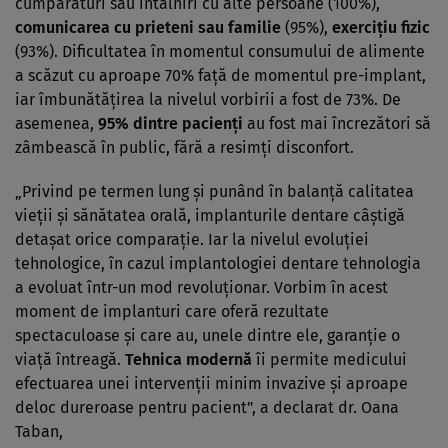
cumpărături sau întâlniri cu alte persoane (100%),
comunicarea cu prieteni sau familie
(95%),
exerciţiu fizic
(93%). Dificultatea în momentul consumului de alimente
a scăzut cu aproape 70% faţă de momentul pre-implant,
iar îmbunătăţirea la nivelul vorbirii a fost de 73%. De
asemenea,
95% dintre pacienţi
au fost mai încrezători să
zâmbească în public, fără a resimţi disconfort.
„Privind pe termen lung şi punând în balanţă calitatea
vieţii şi sănătatea orală, implanturile dentare câştigă
detaşat orice comparaţie. Iar la nivelul evoluţiei
tehnologice, în cazul implantologiei dentare tehnologia
a evoluat într-un mod revoluţionar. Vorbim în acest
moment de implanturi care oferă rezultate
spectaculoase şi care au, unele dintre ele, garanţie o
viaţă întreagă.
Tehnica modernă
îi permite medicului
efectuarea unei intervenţii minim invazive şi aproape
deloc dureroase pentru pacient”, a declarat dr. Oana
Taban,