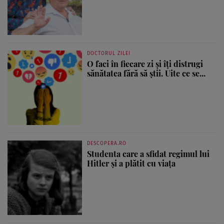
DOCTORUL ZILEI
O faci în fiecare zi și îți distrugi
sănătatea fără să știi. Uite ce se...
DESCOPERA.RO
Studenta care a sfidat regimul lui
Hitler și a plătit cu viața