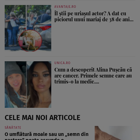
AVANTAJE.RO
Îl știi pe uriașul actor? A dat cu
piciorul unui mariaj de 38 de ani...
UNICA.RO
Cum a descoperit Alina Pușcău că
are cancer. Primele semne care au
trimis-o la medic....
CELE MAI NOI ARTICOLE
SĂNĂTATE
O umflătură moale sau un „semn din