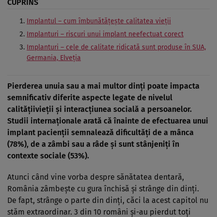
CUPRINS
Implantul – cum îmbunătăţeşte calitatea vieţii
Implanturi – riscuri unui implant neefectuat corect
Implanturi – cele de calitate ridicată sunt produse în SUA,
Germania, Elveţia
Pierderea unuia sau a mai multor dinţi poate impacta
semnificativ diferite aspecte legate de nivelul
calităţiivieţii şi interacţiunea socială a persoanelor.
Studii internaţionale arată că înainte de efectuarea unui
implant
pacienţii semnalează dificultăţi de a mânca
(78%), de a zâmbi sau a râde şi sunt stânjeniţi în
contexte sociale (53%).
Atunci când vine vorba despre sănătatea dentară,
România zâmbeşte cu gura închisă şi strânge din dinţi.
De fapt, strânge o parte din dinţi, căci la acest capitol nu
stăm extraordinar. 3 din 10 români şi-au pierdut toţi