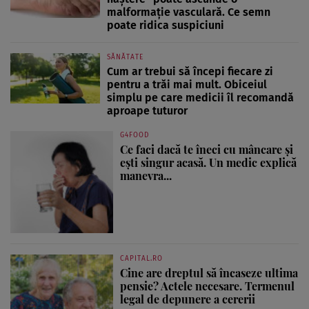
malformație vasculară. Ce semn
poate ridica suspiciuni
SĂNĂTATE
Cum ar trebui să începi fiecare zi
pentru a trăi mai mult. Obiceiul
simplu pe care medicii îl recomandă
aproape tuturor
G4FOOD
Ce faci dacă te îneci cu mâncare și
ești singur acasă. Un medic explică
manevra...
CAPITAL.RO
Cine are dreptul să încaseze ultima
pensie? Actele necesare. Termenul
legal de depunere a cererii