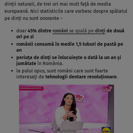
dinţii naturali, de trei ori mai mult faţă de media
europeană. Nici statisticile care vorbesc despre spălatul
pe dinţi nu sunt onorante –
doar
45% dintre
români
se spală pe
dinţi
de două
ori pe zi
românii consumă în medie 1,5 tuburi de pastă pe
an
periuţa de dinţi se înlocuieşte o dată la un an şi
jumătate
în România.
la polul opus, sunt români care sunt foarte
interesaţi de
tehnologii dentare revoluţionare
.