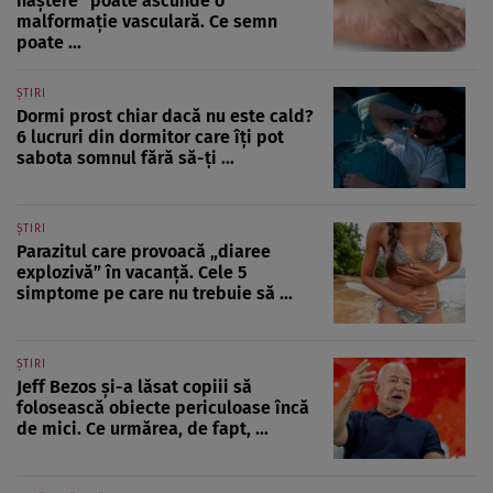
naștere” poate ascunde o
malformație vasculară. Ce semn
poate ...
ȘTIRI
Dormi prost chiar dacă nu este cald?
6 lucruri din dormitor care îți pot
sabota somnul fără să-ți ...
ȘTIRI
Parazitul care provoacă „diaree
explozivă” în vacanță. Cele 5
simptome pe care nu trebuie să ...
ȘTIRI
Jeff Bezos și-a lăsat copiii să
folosească obiecte periculoase încă
de mici. Ce urmărea, de fapt, ...