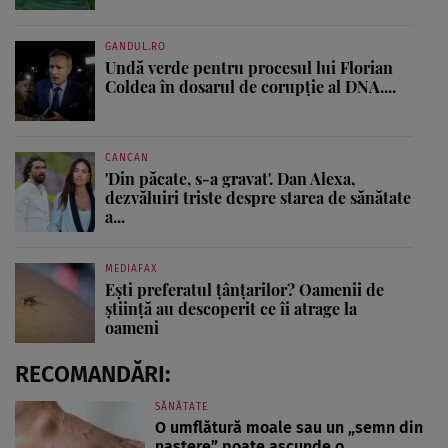
GANDUL.RO
Undă verde pentru procesul lui Florian
Coldea în dosarul de corupție al DNA....
CANCAN
'Din păcate, s-a gravat'. Dan Alexa,
dezvăluiri triste despre starea de sănătate
a...
MEDIAFAX
Ești preferatul țânțarilor? Oamenii de
știință au descoperit ce îi atrage la
oameni
RECOMANDĂRI:
SĂNĂTATE
O umflătură moale sau un „semn din
naștere” poate ascunde o