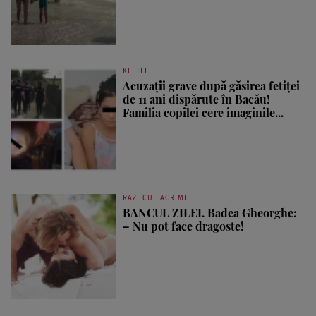
KFETELE
Acuzații grave după găsirea fetiței
de 11 ani dispărute în Bacău!
Familia copilei cere imaginile...
RAZI CU LACRIMI
BANCUL ZILEI. Badea Gheorghe:
– Nu pot face dragoste!