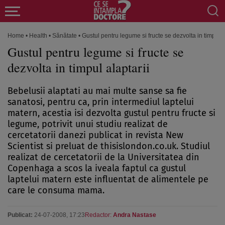
Home
•
Health
•
Sănătate
•
Gustul pentru legume si fructe se dezvolta in timpul a
Gustul pentru legume si fructe se
dezvolta in timpul alaptarii
Bebelusii alaptati au mai multe sanse sa fie
sanatosi, pentru ca, prin intermediul laptelui
matern, acestia isi dezvolta gustul pentru fructe si
legume, potrivit unui studiu realizat de
cercetatorii danezi publicat in revista New
Scientist si preluat de thisislondon.co.uk. Studiul
realizat de cercetatorii de la Universitatea din
Copenhaga a scos la iveala faptul ca gustul
laptelui matern este influentat de alimentele pe
care le consuma mama.
Publicat:
24-07-2008, 17:23
Redactor:
Andra Nastase