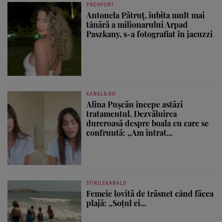
PROSPORT
Antonela Pătruț, iubita mult mai
tânără a milionarului Arpad
Paszkany, s-a fotografiat în jacuzzi
KANALD.RO
Alina Pușcău începe astăzi
tratamentul. Dezvăluirea
dureroasă despre boala cu care se
confruntă: „Am intrat...
STIRILEKANALD
Femeie lovită de trăsnet când făcea
plajă: „Soțul ei...