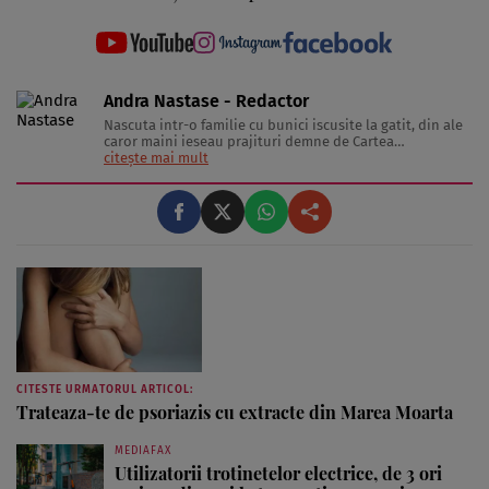
Andra Nastase - Redactor
Nascuta intr-o familie cu bunici iscusite la gatit, din ale
caror maini ieseau prajituri demne de Cartea
Recordurilor categoria Gusturi Divine, inzestrata cu un
citește mai mult
metabolism extrem de capricios, a se citi lenes, si
indragostita de tot ce inseamna delicatesa pe lumea
asta, Pofticioasa scrie despre telina ...
CITESTE URMATORUL ARTICOL:
Trateaza-te de psoriazis cu extracte din Marea Moarta
MEDIAFAX
Utilizatorii trotinetelor electrice, de 3 ori