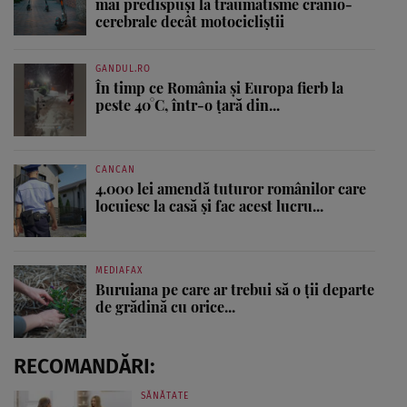
mai predispuși la traumatisme cranio-
cerebrale decât motocicliștii
GANDUL.RO
În timp ce România și Europa fierb la
peste 40°C, într-o țară din...
CANCAN
4.000 lei amendă tuturor românilor care
locuiesc la casă și fac acest lucru...
MEDIAFAX
Buruiana pe care ar trebui să o ții departe
de grădină cu orice...
RECOMANDĂRI:
SĂNĂTATE