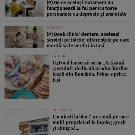
(P) De ce același tratament nu
funcționează la fel pentru toate
persoanele cu depresie și anxietate
SĂNĂTATE
(P) Două clinici dentare, aceleași
servicii pe hârtie: diferențele pe care
merită să le verifici în Iași
G4FOOD
G4Food lansează seria „Artizanii
gustului”, dedicată producătorilor
locali din România. Prima oprire:
Iași
CAPITAL.RO
Locuiești la bloc? 10 reguli pe care
mulți proprietari le înțeleg greșit
și ajung să...