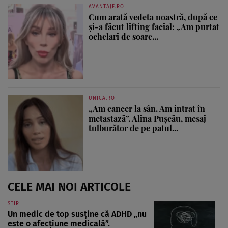
AVANTAJE.RO
Cum arată vedeta noastră, după ce
și-a făcut lifting facial: „Am purtat
ochelari de soare...
UNICA.RO
„Am cancer la sân. Am intrat în
metastază”. Alina Pușcău, mesaj
tulburător de pe patul...
CELE MAI NOI ARTICOLE
ȘTIRI
Un medic de top susține că ADHD „nu
este o afecțiune medicală”.