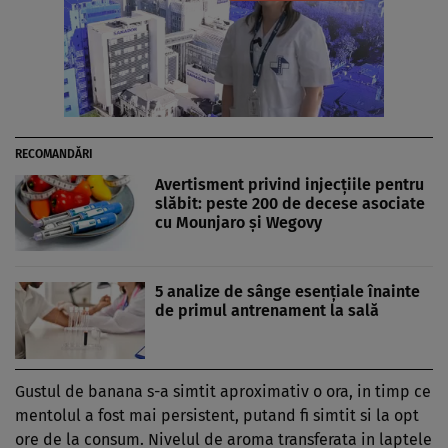
RECOMANDĂRI
Avertisment privind injecțiile pentru
slăbit: peste 200 de decese asociate
cu Mounjaro și Wegovy
5 analize de sânge esențiale înainte
de primul antrenament la sală
Gustul de banana s-a simtit aproximativ o ora, in timp ce
mentolul a fost mai persistent, putand fi simtit si la opt
ore de la consum. Nivelul de aroma transferata in laptele