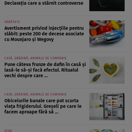
Declarația care a stârnit controverse
SĂNĂTATE
Avertisment privind injecțiile pentru
slăbit: peste 200 de decese asociate
cu Mounjaro și Wegovy
CASĂ, GRĂDINĂ, ANIMALE DE COMPANIE
Pune câteva frunze de dafin în casă și
lasă-le să-și facă efectul. Ritualul
vechi despre care ...
CASĂ, GRĂDINĂ, ANIMALE DE COMPANIE
Obiceiurile banale care pot scurta
viața frigiderului. Greșeli pe care le
facem aproape fără să ...
ȘTIRI