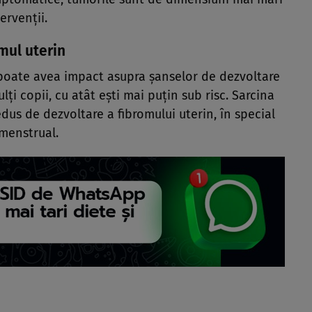
ervenții.
omul uterin
 poate avea impact asupra șanselor de dezvoltare
lți copii, cu atât ești mai puțin sub risc. Sarcina
redus de dezvoltare a fibromului uterin, în special
 menstrual.