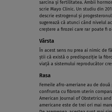
sarcina și fertilitatea. Ambii hormo
scrie Mayo Clinic. Un studiu din 201
descrie estrogenul și progesteronul 
sugerează că atunci când nivelul a
creștere a firozei care rar poate fi 
Vârsta
În acest sens nu prea ai nimic de fă
știi că există o predispoziție la fib
viață a sistemului reproducător creș
Rasa
Femeile afro-ameriane au de două pâ
confrunta cu fibrom uterin comparat
American Journal of Obstetrics and 
americane este de trei ori mai mare 
De asemenea, acestea sunt mai sim