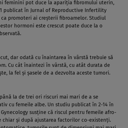
ni feminini pot duce la apariția fibromului uterin,
1 publicat în Jurnal of Reproductive Infertility
ca promoteri ai creșterii fibroamelor. Studiul
cestor hormoni este crescut poate duce la o
observată.
cut, dar odată cu înaintarea în vârstă trebuie să
rom. Cu cât înaintezi în vârstă, cu atât durata de
te, la fel și șasele de a dezvolta aceste tumori.
nă la de trei ori riscuri mai mari de a se
iv cu femeile albe. Un studiu publicat în 2-14 în
Gynecology susține că riscul pentru femeile afro-
chiar și după ajustarea factorilor co-existenți.
ptomatice, tumorile sunt de dimensiuni mai mari