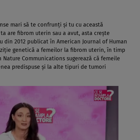
anse mari să te confrunți și tu cu această
a are fibrom uterin sau a avut, asta crește
diu din 2012 publicat în American Journal of Human
iție genetică a femeilor la fibrom uterin, în timp
 în Nature Communications sugerează că femeile
ea predispuse și la alte tipuri de tumori