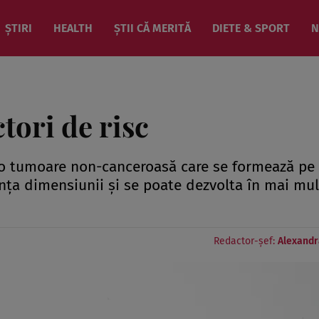
ȘTIRI
HEALTH
ȘTII CĂ MERITĂ
DIETE & SPORT
N
tori de risc
e o tumoare non-canceroasă care se formează pe 
ința dimensiunii și se poate dezvolta în mai mu
Redactor-șef:
Alexandr