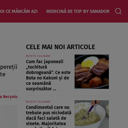
OI CE MÂNCĂM AZI
MEDICINĂ DE TOP BY SANADOR
CELE MAI NOI ARTICOLE
REȚETE CULINARE
Cum fac japonezii
pereții
„tochitură
dobrogeană”. Ce este
lte
Buta no Kakuni și de
ce seamănă
surprinzător ...
a Necșoiu
REȚETE CULINARE
Condimentul care nu
trebuie pus niciodată
dacă faci salată de
vinete. Majoritatea