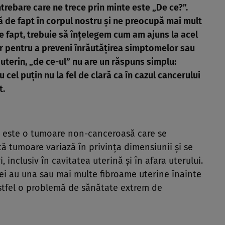
trebare care ne trece prin minte este „De ce?”.
 de fapt în corpul nostru și ne preocupă mai mult
e fapt, trebuie să înțelegem cum am ajuns la acel
or pentru a preveni înrăutățirea simptomelor sau
uterin, „de ce-ul” nu are un răspuns simplu:
 cel puțin nu la fel de clară ca în cazul cancerului
t.
in este o tumoare non-canceroasă care se
tă tumoare variază în privința dimensiunii și se
inclusiv în cavitatea uterină și în afara uterului.
i au una sau mai multe fibroame uterine înainte
stfel o problemă de sănătate extrem de