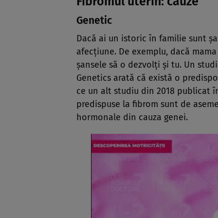
Fibromul uterin: cauze
Genetic
Dacă ai un istoric în familie sunt ș
afecțiune. De exemplu, dacă mama t
șansele să o dezvolți și tu. Un stu
Genetics arată că există o predispoz
ce un alt studiu din 2018 publicat
predispuse la fibrom sunt de asemen
hormonale din cauza genei.