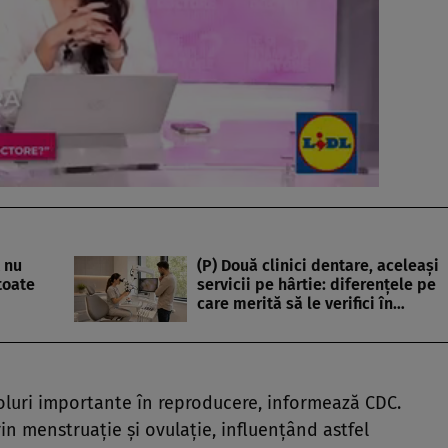
 nu
(P) Două clinici dentare, aceleași
toate
servicii pe hârtie: diferențele pe
care merită să le verifici în…
roluri importante în reproducere, informează CDC.
in menstruație și ovulație, influențând astfel