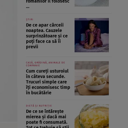
românilor îl folosesc
...
ȘTIRI
De ce apar cârceii
noaptea. Cauzele
surprinzătoare și ce
poți face ca să îi
previi
CASĂ, GRĂDINĂ, ANIMALE DE
COMPANIE
Cum cureți usturoiul
în câteva secunde.
Trucuri simple care
îți economisesc timp
în bucătărie
DIETĂ ȘI NUTRIȚIE
De ce se întărește
mierea și dacă mai
poate fi consumată.
Tot ce trebuie să știi