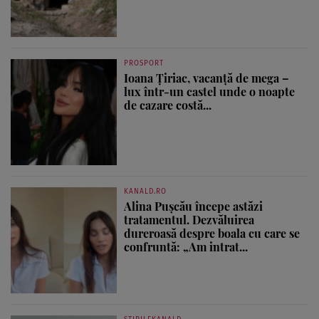
PROSPORT
Ioana Țiriac, vacanță de mega –
lux într-un castel unde o noapte
de cazare costă...
KANALD.RO
Alina Pușcău începe astăzi
tratamentul. Dezvăluirea
dureroasă despre boala cu care se
confruntă: „Am intrat...