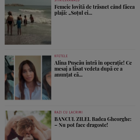
STIRILEKANALD
Femeie lovită de trăsnet când făcea
plajă: „Soțul ei...
KFETELE
Alina Pușcău intră în operație! Ce
mesaj a lăsat vedeta după ce a
anunțat că...
RAZI CU LACRIMI
BANCUL ZILEI. Badea Gheorghe:
– Nu pot face dragoste!