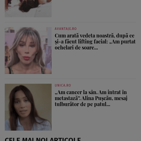
AVANTAJE.RO
Cum arată vedeta noastră, după ce
și-a făcut lifting facial: „Am purtat
ochelari de soare...
UNICA.RO
„Am cancer la sân. Am intrat în
metastază”. Alina Pușcău, mesaj
tulburător de pe patul...
CELE MAI NOI ARTICOLE