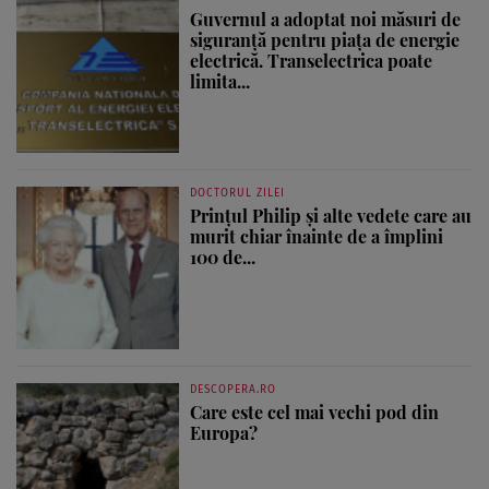
Guvernul a adoptat noi măsuri de
siguranță pentru piața de energie
electrică. Transelectrica poate
limita...
DOCTORUL ZILEI
Prințul Philip și alte vedete care au
murit chiar înainte de a împlini
100 de...
DESCOPERA.RO
Care este cel mai vechi pod din
Europa?