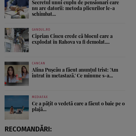
Secretul unui cuplu de pensionari care
nu are datorii: metoda plicurilor le-a
schimbat...
GANDUL.RO
Ciprian Ciucu crede că blocul care a
explodat în Rahova va fi demolat....
CANCAN
Alina Pușcău a făcut anunțul trist: 'Am
intrat în metastază.' Ce minune s-a...
MEDIAFAX
Ce a pățit o vedetă care a făcut o baie pe o
plajă...
RECOMANDĂRI: