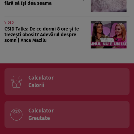
fără să își dea seama
VIDEO
CSID Talks: De ce dormi 8 ore și te
trezești obosit? Adevărul despre
somn | Anca Mazilu
Calculator
Calorii
Calculator
Greutate