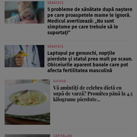
SĂNĂTATE
5 probleme de sănătate după naștere
pe care proaspetele mame le ignoră.
Medicul avertizează: „Nu sunt
simptome pe care trebuie să le
suportați”
SĂNĂTATE
Laptopul pe genunchi, nopțile
pierdute și statul prea mult pe scaun.
Obiceiurile aparent banale care pot
afecta fertilitatea masculină
G4FOOD
Vă amintiți de celebra dietă cu
supă de varză? Promitea până la 4,5
kilograme pierdute...
CAPITAL.RO