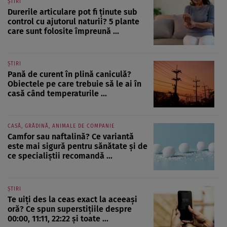
ȘTIRI
Durerile articulare pot fi ținute sub
control cu ajutorul naturii? 5 plante
care sunt folosite împreună ...
ȘTIRI
Pană de curent în plină caniculă?
Obiectele pe care trebuie să le ai în
casă când temperaturile ...
CASĂ, GRĂDINĂ, ANIMALE DE COMPANIE
Camfor sau naftalină? Ce variantă
este mai sigură pentru sănătate și de
ce specialiștii recomandă ...
ȘTIRI
Te uiți des la ceas exact la aceeași
oră? Ce spun superstițiile despre
00:00, 11:11, 22:22 și toate ...