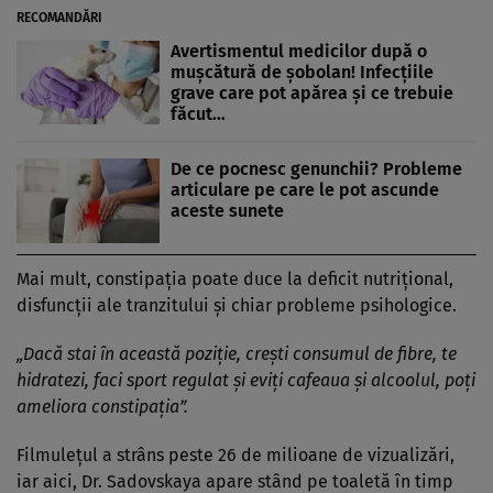
RECOMANDĂRI
Avertismentul medicilor după o
mușcătură de șobolan! Infecțiile
grave care pot apărea și ce trebuie
făcut…
De ce pocnesc genunchii? Probleme
articulare pe care le pot ascunde
aceste sunete
Mai mult, constipația poate duce la deficit nutrițional,
disfuncții ale tranzitului și chiar probleme psihologice.
„Dacă stai în această poziție, crești consumul de fibre, te
hidratezi, faci sport regulat și eviți cafeaua și alcoolul, poți
ameliora constipația”.
Filmulețul a strâns peste 26 de milioane de vizualizări,
iar aici, Dr. Sadovskaya apare stând pe toaletă în timp