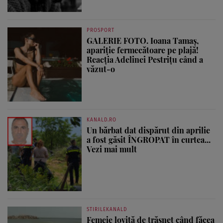
PROSPORT
GALERIE FOTO. Ioana Tamaş,
apariție fermecătoare pe plajă!
Reacția Adelinei Pestrițu când a
văzut-o
KANALD.RO
Un bărbat dat dispărut din aprilie
a fost găsit ÎNGROPAT în curtea...
Vezi mai mult
STIRILEKANALD
Femeie lovită de trăsnet când făcea