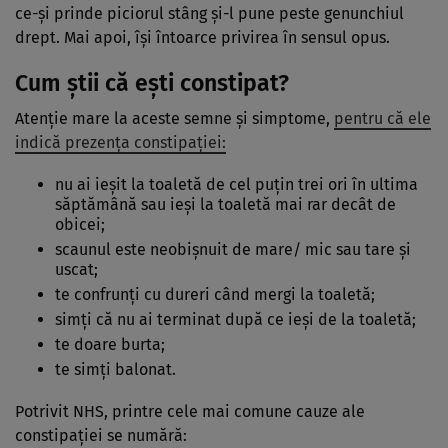
ce-și prinde piciorul stâng și-l pune peste genunchiul
drept. Mai apoi, își întoarce privirea în sensul opus.
Cum știi că ești constipat?
Atenție mare la aceste semne și simptome,
pentru că ele
indică prezența constipației:
nu ai ieșit la toaletă de cel puțin trei ori în ultima
săptămână sau ieși la toaletă mai rar decât de
obicei;
scaunul este neobișnuit de mare/ mic sau tare și
uscat;
te confrunți cu dureri când mergi la toaletă;
simți că nu ai terminat după ce ieși de la toaletă;
te doare burta;
te simți balonat.
Potrivit NHS, printre cele mai comune cauze ale
constipației se numără: