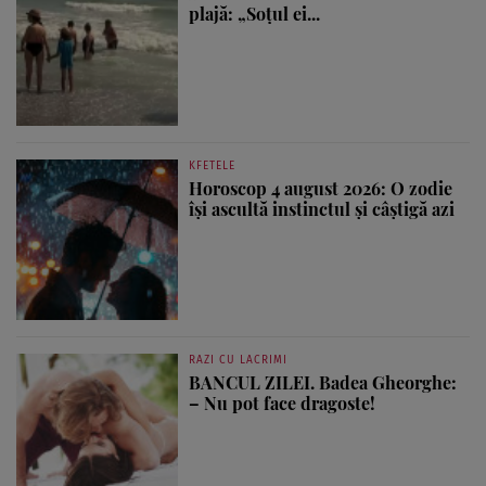
plajă: „Soțul ei...
KFETELE
Horoscop 4 august 2026: O zodie
își ascultă instinctul și câștigă azi
RAZI CU LACRIMI
BANCUL ZILEI. Badea Gheorghe:
– Nu pot face dragoste!