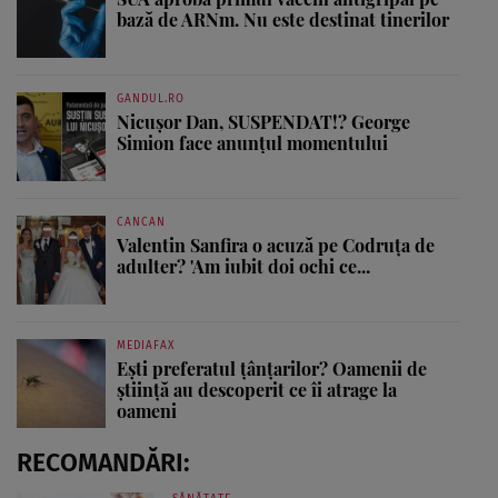
bază de ARNm. Nu este destinat tinerilor
GANDUL.RO
Nicușor Dan, SUSPENDAT!? George
Simion face anunțul momentului
CANCAN
Valentin Sanfira o acuză pe Codruța de
adulter? 'Am iubit doi ochi ce...
MEDIAFAX
Ești preferatul țânțarilor? Oamenii de
știință au descoperit ce îi atrage la
oameni
RECOMANDĂRI: