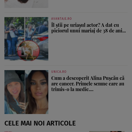
AVANTAJE.RO
Îl știi pe uriașul actor? A dat cu
piciorul unui mariaj de 38 de ani...
UNICA.RO
Cum a descoperit Alina Pușcău că
are cancer. Primele semne care au
trimis-o la medic....
CELE MAI NOI ARTICOLE