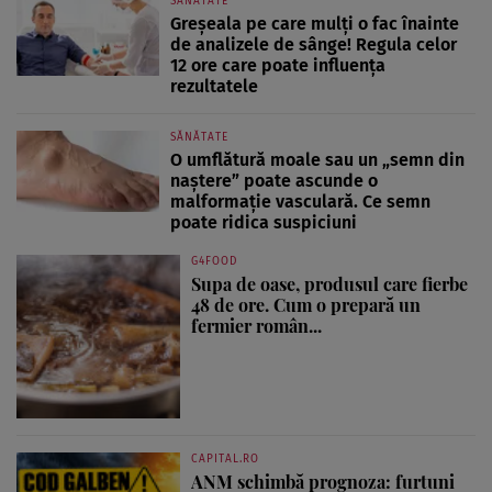
SĂNĂTATE
Greșeala pe care mulți o fac înainte
de analizele de sânge! Regula celor
12 ore care poate influența
rezultatele
SĂNĂTATE
O umflătură moale sau un „semn din
naștere” poate ascunde o
malformație vasculară. Ce semn
poate ridica suspiciuni
G4FOOD
Supa de oase, produsul care fierbe
48 de ore. Cum o prepară un
fermier român...
CAPITAL.RO
ANM schimbă prognoza: furtuni