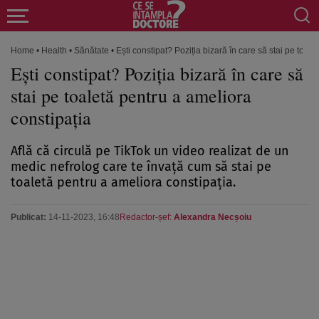
Home
•
Health
•
Sănătate
•
Ești constipat? Poziția bizară în care să stai pe toal
Ești constipat? Poziția bizară în care să
stai pe toaletă pentru a ameliora
constipația
Află că circulă pe TikTok un video realizat de un
medic nefrolog care te învață cum să stai pe
toaletă pentru a ameliora constipația.
Publicat:
14-11-2023, 16:48
Redactor-șef:
Alexandra Necșoiu