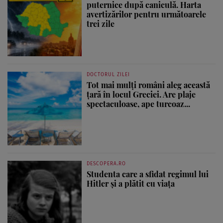
puternice după caniculă. Harta
avertizărilor pentru următoarele
trei zile
DOCTORUL ZILEI
Tot mai mulți români aleg această
țară în locul Greciei. Are plaje
spectaculoase, ape turcoaz...
DESCOPERA.RO
Studenta care a sfidat regimul lui
Hitler și a plătit cu viața