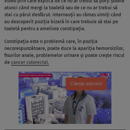
video prin care explică de ce nu ar trebui să porți șosete
atunci când mergi la toaletă sau de ce nu ar trebui să
stai cu părul desfăcut. Internauții au rămas uimiți când
au descoperit poziția bizară în care trebuie să stai pe
toaletă pentru a ameliora constipația.
Constipația este o problemă care, în poziția
necorespunzătoare, poate duce la apariția hemoroizilor,
fisurilor anale, problemelor urinare și poate crește riscul
de
cancer colorectal.
Citește articolul