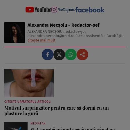
Alexandra Necșoiu - Redactor-șef
ALEXANDRA NECŞOIU, redactor-șef,
alexandra.necsoiu@csid.ro
Este absolventă a Facultăţii
de Jurnalism şi Ştiinţele Comunicării şi deţine o diplomă
citește mai mult
de master în Producţie Multimedia şi Audio-Video.
Iubeşte să scrie şi nu se vede făcând altceva, acesta fiind
visul ei încă de pe ...
CITESTE URMATORUL ARTICOL:
Motivul surprinzător pentru care să dormi cu un
plasture la gură
MEDIAFAX
SUA aprobă primul vaccin antigripal pe