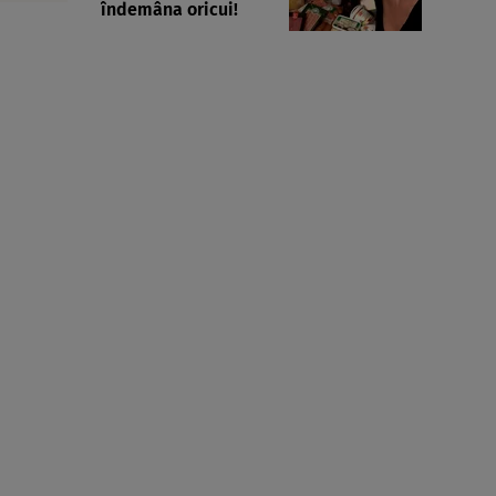
îndemâna oricui!