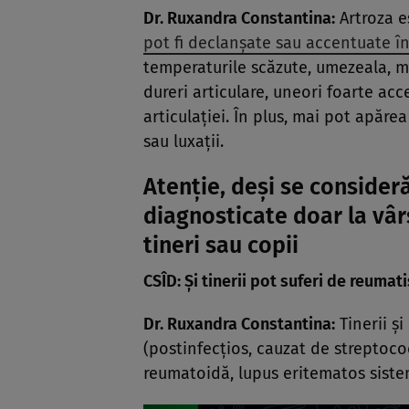
Dr. Ruxandra Constantina:
Artroza e
pot fi declanșate sau accentuate în
temperaturile scăzute, umezeala, mo
dureri articulare, uneori foarte ac
articulației. În plus, mai pot apărea
sau luxații.
Atenție, deși se consider
diagnosticate doar la vârst
tineri sau copii
CSÎD: Și tinerii pot suferi de reumat
Dr. Ruxandra Constantina:
Tinerii și
(postinfecțios, cauzat de streptoco
reumatoidă, lupus eritematos sistem