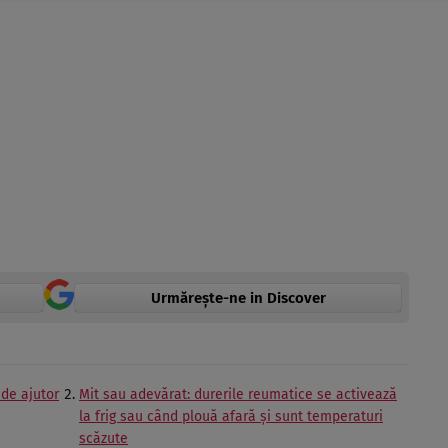
Urmărește-ne in Discover
 de ajutor
Mit sau adevărat: durerile reumatice se activează
la frig sau când plouă afară și sunt temperaturi
scăzute