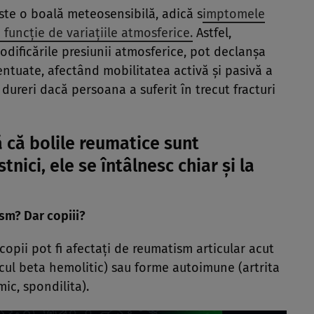
ste o boală meteosensibilă, adică s
imptomele
 funcție de variațiile atmosferice.
Astfel,
dificările presiunii atmosferice, pot declanșa
centuate, afectând mobilitatea activă și pasivă a
 dureri dacă persoana a suferit în trecut fracturi
ă că bolile reumatice sunt
nici, ele se întâlnesc chiar și la
ism? Dar copiii?
 copii pot fi afectați de reumatism articular acut
cul beta hemolitic) sau forme autoimune (artrita
ic, spondilita).