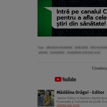
Tags:
afectiuni reumatice
articulatii
boli reumati
ploaie
reumatism
reumatism articular acut
Urmăreș
Mădălina Drăgoi - Editor
Senior Editor si Fashion Stylist Acum ceva timp, mă aflam la Atena, la o conferinţă internaţională despre
frumuseţe şi industria de profil. În
citește mai mult
glossy. Multe dintre ele erau pa