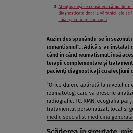
Atenție, deși se consideră că bolile re
diagnosticate doar la vârstnici, ele se 
chiar și la tineri sau copii
Auzim des spunându-se în sezonul r
romantismul”… Adică s-au instalat d
când în când reumatismul, însă acest
terapii complementare și tratamen
pacienți diagnosticați cu afecțiuni 
”Orice durere apărută la nivelul une
reumatolog, care va prescrie analiz
radiografie, TC, RMN, ecografia pă
tratamentul personalizat, local și g
medic specialist medicină generală,
Scăderea în greutate, miș