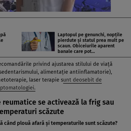
upă
Laptopul pe genunchi, nopțile
le
pierdute și statul prea mult pe
scaun. Obiceiurile aparent
banale care pot…
ecomandările privind ajustarea stilului de viață
sedentarismului, alimentație antiinflamatorie),
netoterapie, laser terapie s
unt deosebit de
ptomatologiei.
 reumatice se activează la frig sau
temperaturi scăzute
ă când plouă afară și temperaturile sunt scăzute?