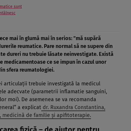
umatice sunt
întâlnesc
ece mai în glumă mai în serios: ”mă supără
urerile reumatice. Pare normal să ne supere din
e dureri nu trebuie lăsate neinvestigate. Există
te medicamentoase ce se impun în cazul unor
din sfera reumatologiei.
i articulații trebuie investigată la medicul
ele adecvate (parametrii inflamatie sanguini,
rților moi). De asemenea se va recomanda
eneral” a explicat
dr. Ruxandra Constantina,
 medicină de familie și apifitoterapie.
carea fizică – de ajutor pentru