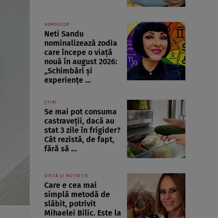
HOROSCOP
Neti Sandu
nominalizează zodia
care începe o viață
nouă în august 2026:
„Schimbări și
experiențe ...
ȘTIRI
Se mai pot consuma
castraveții, dacă au
stat 3 zile în frigider?
Cât rezistă, de fapt,
fără să ...
DIETĂ ȘI NUTRIȚIE
Care e cea mai
simplă metodă de
slăbit, potrivit
Mihaelei Bilic. Este la