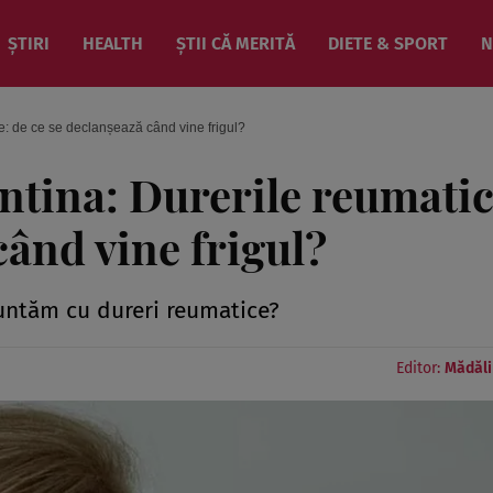
ȘTIRI
HEALTH
ȘTII CĂ MERITĂ
DIETE & SPORT
N
e: de ce se declanșează când vine frigul?
tina: Durerile reumatic
când vine frigul?
runtăm cu dureri reumatice?
Editor:
Mădăli