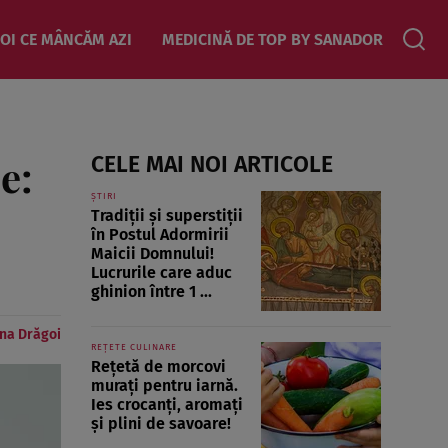
OI CE MÂNCĂM AZI
MEDICINĂ DE TOP BY SANADOR
e:
CELE MAI NOI ARTICOLE
ȘTIRI
Tradiții și superstiții
în Postul Adormirii
Maicii Domnului!
Lucrurile care aduc
ghinion între 1 ...
na Drăgoi
REȚETE CULINARE
Rețetă de morcovi
murați pentru iarnă.
Ies crocanți, aromați
și plini de savoare!