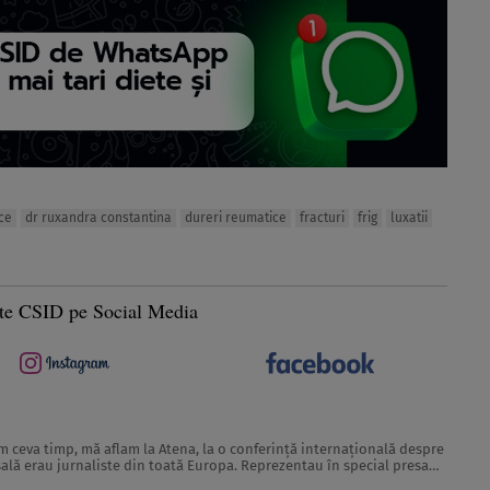
ce
dr ruxandra constantina
dureri reumatice
fracturi
frig
luxatii
te CSID pe Social Media
 sală erau jurnaliste din toată Europa. Reprezentau în special presa
rcă scoase din paginile revistelor pentru ...