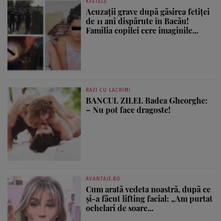
KFETELE
Acuzații grave după găsirea fetiței
de 11 ani dispărute în Bacău!
Familia copilei cere imaginile...
RAZI CU LACRIMI
BANCUL ZILEI. Badea Gheorghe:
– Nu pot face dragoste!
AVANTAJE.RO
Cum arată vedeta noastră, după ce
și-a făcut lifting facial: „Am purtat
ochelari de soare...