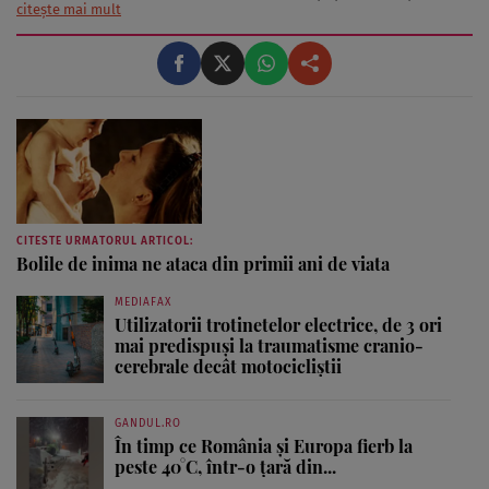
pe care le abordează Elena Nistor se bucură de mare succes în rândul
citește mai mult
celor care îşi doresc să afle informaţii utile în ceea ce priveşte ...
CITESTE URMATORUL ARTICOL:
Bolile de inima ne ataca din primii ani de viata
MEDIAFAX
Utilizatorii trotinetelor electrice, de 3 ori
mai predispuși la traumatisme cranio-
cerebrale decât motocicliștii
GANDUL.RO
În timp ce România și Europa fierb la
peste 40°C, într-o țară din...