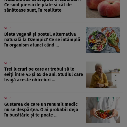
Ce sunt piersicile plate și cât de
sănătoase sunt, în realitate
ȘTIRI
Dieta vegană și postul, alternativa
naturală la Ozempic? Ce se întâmplă
în organism atunci când ...
ȘTIRI
Trei lucruri pe care ar trebui să le
eviți între 45 și 65 de ani. Studiul care
leagă aceste obiceiuri ...
ȘTIRI
Gustarea de care un renumit medic
nu se despărțea. O ai probabil deja
în bucătărie și te poate ...