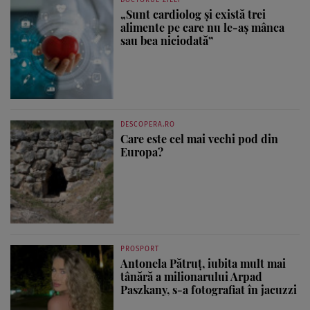
DOCTORUL ZILEI
„Sunt cardiolog și există trei
alimente pe care nu le-aș mânca
sau bea niciodată”
DESCOPERA.RO
Care este cel mai vechi pod din
Europa?
PROSPORT
Antonela Pătruț, iubita mult mai
tânără a milionarului Arpad
Paszkany, s-a fotografiat în jacuzzi