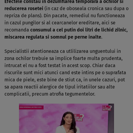
Efectele constau in dezumflarea temporara a ochilor si
reducerea rosetei
(in caz de oboseala cronica sau dupa o
repriza de plans). Din pacate, remediul nu functioneaza
in cazul pungilor si al cearcanelor ereditare, aici se
recomanda
consumul a cel putin doi litri de lichid zilnic,
miscarea regulata si somnul pe perne inalte
.
Specialistii atentioneaza ca utlilizarea unguentului in
zona ochilor trebuie sa implice foarte multa prudenta,
intrucat el nu a fost testat in acest scop. Chiar daca
riscurile sunt mici atunci cand este intins pe o suprafata
mica de piele, este bine de stiut ca, in unele cazuri, pot
sa apara reactii alergice de tipul iritatiilor sau alte
complicatii, precum atrofia tegumentelor.