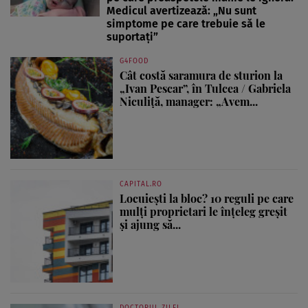
Medicul avertizează: „Nu sunt
simptome pe care trebuie să le
suportați”
G4FOOD
Cât costă saramura de sturion la
„Ivan Pescar”, în Tulcea / Gabriela
Niculiță, manager: „Avem...
CAPITAL.RO
Locuiești la bloc? 10 reguli pe care
mulți proprietari le înțeleg greșit
și ajung să...