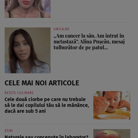
UNICA.RO
„Am cancer la sân. Am intrat în
metastază”. Alina Pușcău, mesaj
tulburător de pe patul...
CELE MAI NOI ARTICOLE
REȚETE CULINARE
Cele două ciorbe pe care nu trebuie
să le dai copilului tău să le mănânce,
dacă are sub 5 ani
ȘTIRI
Naturale sau concepute în laborator?