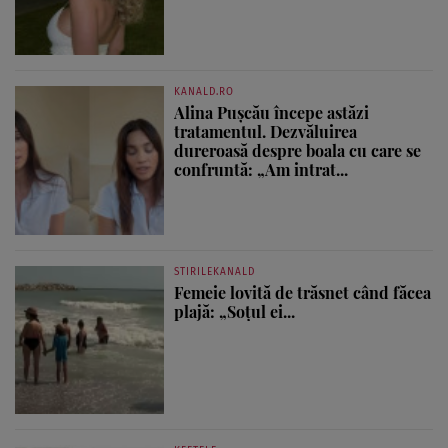
KANALD.RO
Alina Pușcău începe astăzi
tratamentul. Dezvăluirea
dureroasă despre boala cu care se
confruntă: „Am intrat...
STIRILEKANALD
Femeie lovită de trăsnet când făcea
plajă: „Soțul ei...