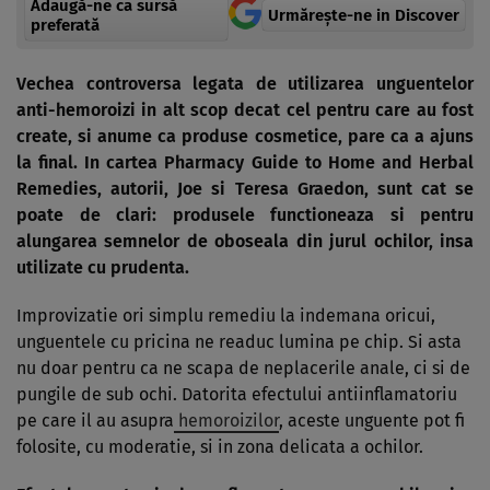
Adaugă-ne ca sursă
Urmărește-ne in Discover
preferată
Vechea controversa legata de utilizarea unguentelor
anti-hemoroizi in alt scop decat cel pentru care au fost
create, si anume ca produse cosmetice, pare ca a ajuns
la final. In cartea Pharmacy Guide to Home and Herbal
Remedies, autorii, Joe si Teresa Graedon, sunt cat se
poate de clari: produsele functioneaza si pentru
alungarea semnelor de oboseala din jurul ochilor, insa
utilizate cu prudenta.
Improvizatie ori simplu remediu la indemana oricui,
unguentele cu pricina ne readuc lumina pe chip. Si asta
nu doar pentru ca ne scapa de neplacerile anale, ci si de
pungile de sub ochi. Datorita efectului antiinflamatoriu
pe care il au asupra
hemoroizilor
, aceste unguente pot fi
folosite, cu moderatie, si in zona delicata a ochilor.