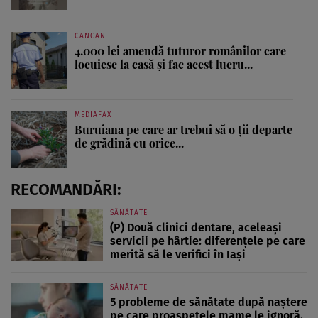
CANCAN
4.000 lei amendă tuturor românilor care
locuiesc la casă și fac acest lucru...
MEDIAFAX
Buruiana pe care ar trebui să o ții departe
de grădină cu orice...
RECOMANDĂRI:
SĂNĂTATE
(P) Două clinici dentare, aceleași
servicii pe hârtie: diferențele pe care
merită să le verifici în Iași
SĂNĂTATE
5 probleme de sănătate după naștere
pe care proaspetele mame le ignoră.