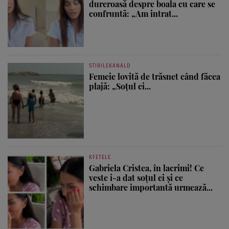
dureroasă despre boala cu care se
confruntă: „Am intrat...
STIRILEKANALD
Femeie lovită de trăsnet când făcea
plajă: „Soțul ei...
KFETELE
Gabriela Cristea, în lacrimi! Ce
veste i-a dat soțul ei și ce
schimbare importantă urmează...