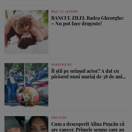
RAZI CU LACRIMI
BANCUL ZILEI. Badea Gheorghe:
– Nu pot face dragoste!
AVANTAJE.RO
Îl știi pe uriașul actor? A dat cu
piciorul unui mariaj de 38 de ani...
UNICA.RO
Cum a descoperit Alina Pușcău că
are cancer. Primele semne care au