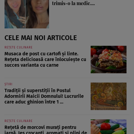
trimis-o la medic....
CELE MAI NOI ARTICOLE
REȚETE CULINARE
Musaca de post cu cartofi și linte.
Rețeta delicioasă care înlocuiește cu
succes varianta cu carne
ȘTIRI
Tradiții și superstiții în Postul
Adormirii Maicii Domnului! Lucrurile
care aduc ghinion între 1 ...
REȚETE CULINARE
Rețetă de morcovi murați pentru
iarnă. Ies crocanți, aromați și plini de