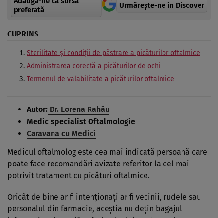
Adaugă-ne ca sursă
Urmărește-ne in Discover
preferată
CUPRINS
Sterilitate şi condiţii de păstrare a picăturilor oftalmice
Administrarea corectă a picăturilor de ochi
Termenul de valabilitate a picăturilor oftalmice
Autor:
Dr. Lorena Rahău
Medic specialist Oftalmologie
Caravana cu Medici
Medicul oftalmolog este cea mai indicată persoană care
poate face recomandări avizate referitor la cel mai
potrivit tratament cu picături oftalmice.
Oricât de bine ar fi intenţionaţi ar fi vecinii, rudele sau
personalul din farmacie, aceştia nu deţin bagajul