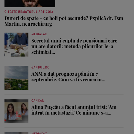
CITESTE URMATORUL ARTICOL:
Dureri de spate - ce boli pot ascunde? Explică dr. Dan
Martin, neurochirurg
MEDIAFAX
Secretul unui cuplu de pensionari care
nu are datorii: metoda plicurilor le-a
schimbat...
GANDUL.RO
ANM a dat prognoza până în 7
septembrie. Cum va fi vremea în...
CANCAN
Alina Pușcău a făcut anunțul trist: 'Am
intrat în metastază.' Ce minune s-a...
MEDIAFAX