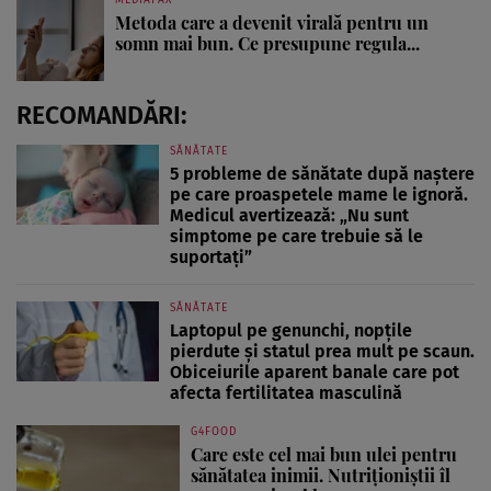
Metoda care a devenit virală pentru un
somn mai bun. Ce presupune regula...
RECOMANDĂRI:
SĂNĂTATE
5 probleme de sănătate după naștere
pe care proaspetele mame le ignoră.
Medicul avertizează: „Nu sunt
simptome pe care trebuie să le
suportați”
SĂNĂTATE
Laptopul pe genunchi, nopțile
pierdute și statul prea mult pe scaun.
Obiceiurile aparent banale care pot
afecta fertilitatea masculină
G4FOOD
Care este cel mai bun ulei pentru
sănătatea inimii. Nutriționiștii îl