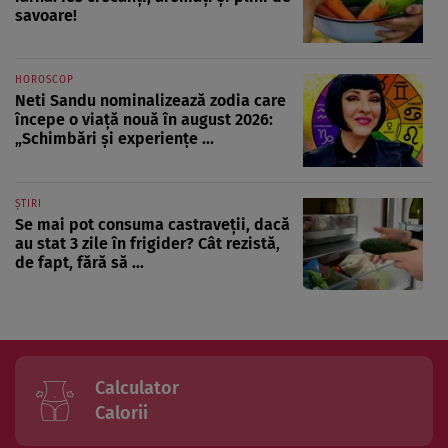
savoare!
HOROSCOP
Neti Sandu nominalizează zodia care
începe o viață nouă în august 2026:
„Schimbări și experiențe ...
ȘTIRI
Se mai pot consuma castraveții, dacă
au stat 3 zile în frigider? Cât rezistă,
de fapt, fără să ...
Calculator
Calorii