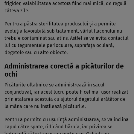
frigider, valabilitatea acestora fiind mai mică, de regulă
câteva zile.
Pentru a păstra sterilitatea produsului şi a permite
evoluţia favorabilă sub tratament, vârful flaconului nu
trebuie contaminat sau atins. Astfel se va evita contactul
lui cu tegumentele perioculare, suprafaţa oculară,
degetele sau cu alte obiecte.
Administrarea corectă a picăturilor de
ochi
Picăturile oftalmice se administrează în sacul
conjunctival, iar acest lucru poate fi cel mai uşor realizat
prin etalarea acestuia cu ajutorul degetului arătător de
la mâna care nu instilează picăturile.
Pentru a permite cu uşurinţă administrarea, se va inclina
capul către spate, ridicând bărbia, iar privirea se
îndreaptă către tavan sau peste cap. Ochiul sau