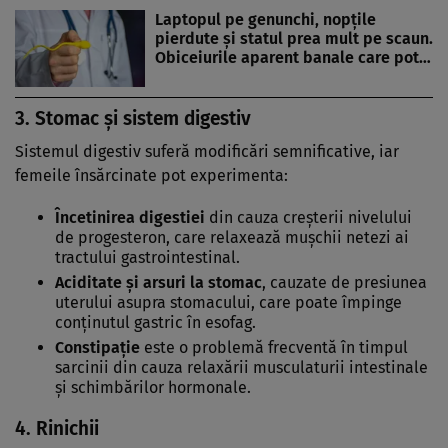
Laptopul pe genunchi, nopțile
pierdute și statul prea mult pe scaun.
Obiceiurile aparent banale care pot…
3.
Stomac și sistem digestiv
Sistemul digestiv suferă modificări semnificative, iar
femeile însărcinate pot experimenta:
Încetinirea digestiei
din cauza creșterii nivelului
de progesteron, care relaxează mușchii netezi ai
tractului gastrointestinal.
Aciditate și arsuri la stomac
, cauzate de presiunea
uterului asupra stomacului, care poate împinge
conținutul gastric în esofag.
Constipație
este o problemă frecventă în timpul
sarcinii din cauza relaxării musculaturii intestinale
și schimbărilor hormonale.
4.
Rinichii