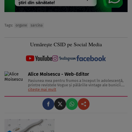
Tags:
organe
sarcina
Urmărește CSID pe Social Media
Alice Moisescu - Web-Editor
Pasiunea mea pentru frumos a început în adolescență,
printre revistele Vogue și pălăriile vintage ale bunicii.
Astăzi, am transformat acea fascinație într-o misiune:
citește mai mult
aceea de a te ajuta să-ți găsești propriul stil și să trăiești
frumos. Pentru a înțelege secretele din spatele hainelor,
...