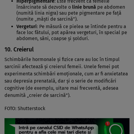
Hiperpigmentare
: Este frecvent ca femeile
însărcinate să dezvolte o
linie brună
pe abdomen
(numită linia nigra) sau pete pigmentare pe față
(numite „măști de sarcină”).
Vergeturi
: Pe măsură ce pielea se întinde pentru a
face loc fătului, pot apărea vergeturi, în special pe
abdomen, sâni, coapse și șolduri.
10.
Creierul
Schimbările hormonale și fizice care au loc în timpul
sarcinii afectează și creierul femeii. Unele femei pot
experimenta schimbări emoționale, cum ar fi anxietatea
sau depresia prenatală, dar și o serie de modificări
cognitive (de exemplu, uitare mai frecventă, adesea
denumită „creier de sarcină”).
FOTO: Shutterstock