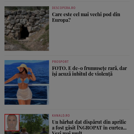
DESCOPERA.RO
Care este cel mai vechi pod din
Europa?
PROSPORT
FOTO. E de-o frumusețe rară, dar
își acuză iubitul de violență
KANALD.RO
Un bărbat dat dispărut din aprilie
a fost găsit ÎNGROPAT în curtea...
Vezi mai mult