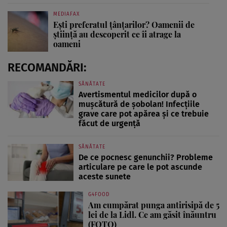
MEDIAFAX
Ești preferatul țânțarilor? Oamenii de
știință au descoperit ce îi atrage la
oameni
RECOMANDĂRI:
SĂNĂTATE
Avertismentul medicilor după o
mușcătură de șobolan! Infecțiile
grave care pot apărea și ce trebuie
făcut de urgență
SĂNĂTATE
De ce pocnesc genunchii? Probleme
articulare pe care le pot ascunde
aceste sunete
G4FOOD
Am cumpărat punga antirisipă de 5
lei de la Lidl. Ce am găsit înăuntru
(FOTO)