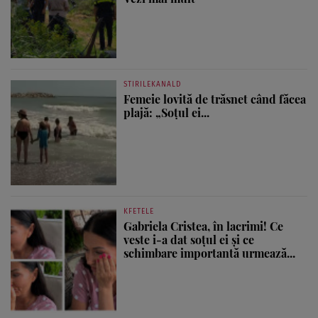
STIRILEKANALD
Femeie lovită de trăsnet când făcea
plajă: „Soțul ei...
KFETELE
Gabriela Cristea, în lacrimi! Ce
veste i-a dat soțul ei și ce
schimbare importantă urmează...