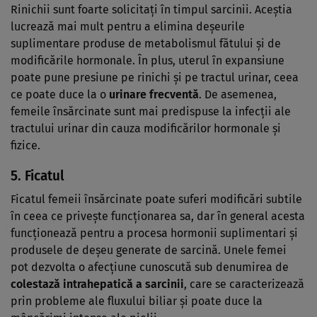
Rinichii sunt foarte solicitați în timpul sarcinii. Aceștia
lucrează mai mult pentru a elimina deșeurile
suplimentare produse de metabolismul fătului și de
modificările hormonale. În plus, uterul în expansiune
poate pune presiune pe rinichi și pe tractul urinar, ceea
ce poate duce la o
urinare frecventă
. De asemenea,
femeile însărcinate sunt mai predispuse la infecții ale
tractului urinar din cauza modificărilor hormonale și
fizice.
5.
Ficatul
Ficatul femeii însărcinate poate suferi modificări subtile
în ceea ce privește funcționarea sa, dar în general acesta
funcționează pentru a procesa hormonii suplimentari și
produsele de deșeu generate de sarcină. Unele femei
pot dezvolta o afecțiune cunoscută sub denumirea de
colestază intrahepatică a sarcinii
, care se caracterizează
prin probleme ale fluxului biliar și poate duce la