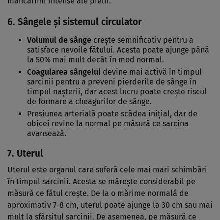
mâncărimi intense ale pielii.
6.
Sângele și sistemul circulator
Volumul de sânge
crește semnificativ pentru a
satisface nevoile fătului. Acesta poate ajunge până
la 50% mai mult decât în mod normal.
Coagularea sângelui
devine mai activă în timpul
sarcinii pentru a preveni pierderile de sânge în
timpul nașterii, dar acest lucru poate crește riscul
de formare a cheagurilor de sânge.
Presiunea arterială poate scădea inițial, dar de
obicei revine la normal pe măsură ce sarcina
avansează.
7.
Uterul
Uterul este organul care suferă cele mai mari schimbări
în timpul sarcinii. Acesta se mărește considerabil pe
măsură ce fătul crește. De la o mărime normală de
aproximativ 7-8 cm, uterul poate ajunge la 30 cm sau mai
mult la sfârșitul sarcinii. De asemenea, pe măsură ce