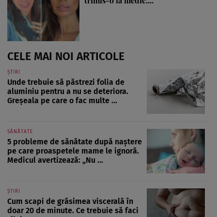
trimis-o la medic....
CELE MAI NOI ARTICOLE
ȘTIRI
Unde trebuie să păstrezi folia de
aluminiu pentru a nu se deteriora.
Greșeala pe care o fac multe ...
SĂNĂTATE
5 probleme de sănătate după naștere
pe care proaspetele mame le ignoră.
Medicul avertizează: „Nu ...
ȘTIRI
Cum scapi de grăsimea viscerală în
doar 20 de minute. Ce trebuie să faci