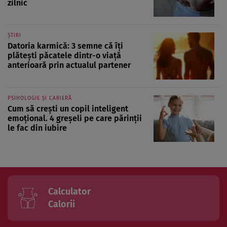
zilnic
ȘTIRI
Datoria karmică: 3 semne că îți
plătești păcatele dintr-o viață
anterioară prin actualul partener
PSIHOLOGIE ȘI CARIERĂ
Cum să crești un copil inteligent
emoțional. 4 greșeli pe care părinții
le fac din iubire
Calculator
Calorii