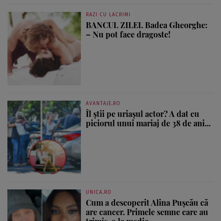
RAZI CU LACRIMI
BANCUL ZILEI. Badea Gheorghe:
– Nu pot face dragoste!
AVANTAJE.RO
Îl știi pe uriașul actor? A dat cu
piciorul unui mariaj de 38 de ani...
UNICA.RO
Cum a descoperit Alina Pușcău că
are cancer. Primele semne care au