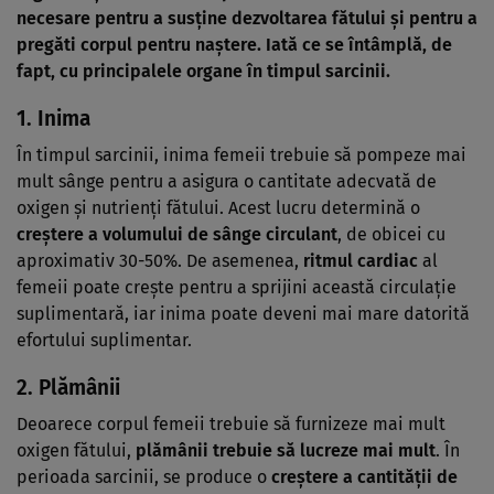
necesare pentru a susține dezvoltarea fătului și pentru a
pregăti corpul pentru naștere. Iată ce se întâmplă, de
fapt, cu principalele organe în timpul sarcinii.
1.
Inima
În timpul sarcinii, inima femeii trebuie să pompeze mai
mult sânge pentru a asigura o cantitate adecvată de
oxigen și nutrienți fătului. Acest lucru determină o
creștere a volumului de sânge circulant
, de obicei cu
aproximativ 30-50%. De asemenea,
ritmul cardiac
al
femeii poate crește pentru a sprijini această circulație
suplimentară, iar inima poate deveni mai mare datorită
efortului suplimentar.
2.
Plămânii
Deoarece corpul femeii trebuie să furnizeze mai mult
oxigen fătului,
plămânii trebuie să lucreze mai mult
. În
perioada sarcinii, se produce o
creștere a cantității de