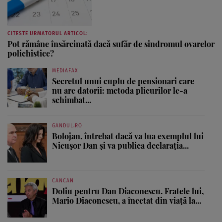
CITESTE URMATORUL ARTICOL:
Pot rămâne însărcinată dacă sufăr de sindromul ovarelor
polichistice?
MEDIAFAX
Secretul unui cuplu de pensionari care
nu are datorii: metoda plicurilor le-a
schimbat...
GANDUL.RO
Bolojan, întrebat dacă va lua exemplul lui
Nicușor Dan și va publica declarația...
CANCAN
Doliu pentru Dan Diaconescu. Fratele lui,
Mario Diaconescu, a încetat din viață la...