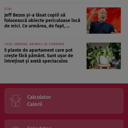
ȘTIRI
Jeff Bezos și-a lăsat copiii să
folosească obiecte periculoase încă
de mici. Ce urmărea, de fapt, ...
CASĂ, GRĂDINĂ, ANIMALE DE COMPANIE
5 plante de apartament care pot
crește fără pământ. Sunt ușor de
întreținut și arată spectaculos
Calculator
Calorii