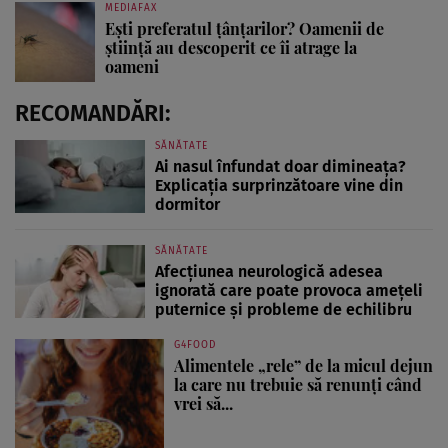
MEDIAFAX
Ești preferatul țânțarilor? Oamenii de
știință au descoperit ce îi atrage la
oameni
RECOMANDĂRI:
SĂNĂTATE
Ai nasul înfundat doar dimineața?
Explicația surprinzătoare vine din
dormitor
SĂNĂTATE
Afecțiunea neurologică adesea
ignorată care poate provoca amețeli
puternice și probleme de echilibru
G4FOOD
Alimentele „rele” de la micul dejun
la care nu trebuie să renunți când
vrei să...