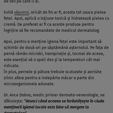
de ten pe care îl ai.
Evită
săpunul
, oricât de fin ar fi, acesta tot usuca pielea
fetei. Apoi, aplică o loţiune tonică şi hidratează pielea cu
cremă. De preferat ar fi ca aceste produse pentru
îngrijire să fie recomandate de medicul dermatolog.
Apoi, pentru a menţine igiena feţei este important să
schimbi de două ori pe săptămână aşternutul. Pe faţa de
pernă rămân microbi, transpiraţie şi, tocmai de aceea,
este esenţial să o speli des şi la temperaturi cât mai
ridicate.
În plus, pernele şi pătura trebuie scuturate şi aerisite
zilnic afara pentru a îndepărta măcar o parte din
microorganismele adunate.
Dr. Anca Dobos, medic primar dermato-venerologie, ne
sfătuieşte:
“Atunci când acneea se înrăutăţeşte în ciuda
menţinerii igienei locale este bine să mergem la