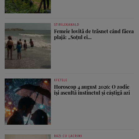
STIRILEKANALD
Femeie lovită de trăsnet când făcea
plajă: „Soțul ei...
KFETELE
Horoscop 4 august 2026: O zodie
își ascultă instinctul și câștigă azi
RAZI CU LACRIMI