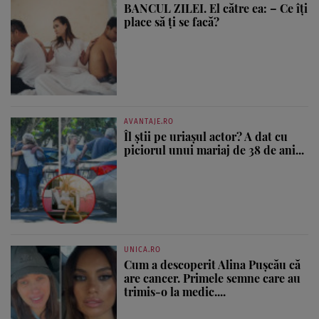
BANCUL ZILEI. El către ea: – Ce îți
place să ți se facă?
AVANTAJE.RO
Îl știi pe uriașul actor? A dat cu
piciorul unui mariaj de 38 de ani...
UNICA.RO
Cum a descoperit Alina Pușcău că
are cancer. Primele semne care au
trimis-o la medic....