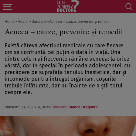
Home
•
Health
•
Sănătate
•
Acneea – cauze, prevenire şi remedii
Acneea – cauze, prevenire şi remedii
Există câteva afecţiuni medicale cu care fiecare
om se confruntă cel puţin o dată în viaţă. Una
dintre cele mai frecvente rămâne acneea: la orice
vârstă, dar în special în perioada adolescenţei, cu
precădere pe suprafaţa tenului. Inestetice, dar şi
incomode pentru întregul organism, coşurile
trebuie înlăturate, dar nu înainte de a ştii totul
despre ele.
Publicat:
03-10-2014, 00:00
Redactor:
Bianca Dragomir