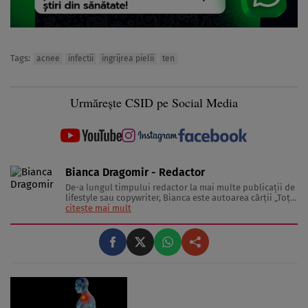
Tags:
acnee
infectii
ingrijrea pielii
ten
Urmărește CSID pe Social Media
Bianca Dragomir - Redactor
De-a lungul timpului redactor la mai multe publicații de
lifestyle sau copywriter, Bianca este autoarea cărții „Toți
câinii aleargă după fluturi” și, de curând, studentă în
citește mai mult
cadrul Masterului de Antropologie al SNSPA. Uneori mai
schițează poeme, alteori visează cum, într-o zi, va ...