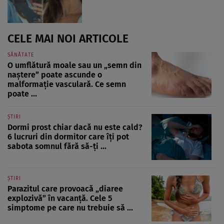
CELE MAI NOI ARTICOLE
SĂNĂTATE
O umflătură moale sau un „semn din
naștere” poate ascunde o
malformație vasculară. Ce semn
poate ...
ȘTIRI
Dormi prost chiar dacă nu este cald?
6 lucruri din dormitor care îți pot
sabota somnul fără să-ți ...
ȘTIRI
Parazitul care provoacă „diaree
explozivă” în vacanță. Cele 5
simptome pe care nu trebuie să ...