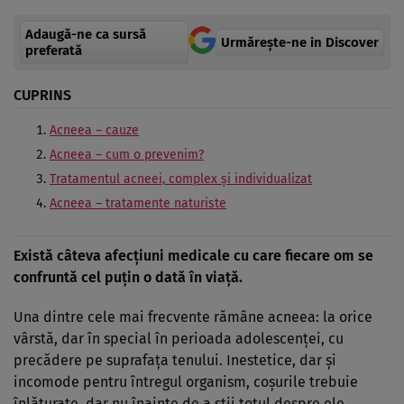
Adaugă-ne ca sursă
Urmărește-ne in Discover
preferată
CUPRINS
Acneea – cauze
Acneea – cum o prevenim?
Tratamentul acneei, complex şi individualizat
Acneea – tratamente naturiste
Există câteva afecţiuni medicale cu care fiecare om se
confruntă cel puţin o dată în viaţă.
Una dintre cele mai frecvente rămâne acneea: la orice
vârstă, dar în special în perioada adolescenţei, cu
precădere pe suprafaţa tenului. Inestetice, dar şi
incomode pentru întregul organism, coşurile trebuie
înlăturate, dar nu înainte de a ştii totul despre ele.