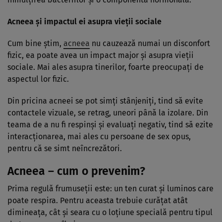
Acneea şi impactul ei asupra vieţii sociale
Cum bine ştim,
acneea
nu cauzează numai un disconfort
fizic, ea poate avea un impact major şi asupra vieţii
sociale. Mai ales asupra tinerilor, foarte preocupaţi de
aspectul lor fizic.
Din pricina acneei se pot simţi stânjeniţi, tind să evite
contactele vizuale, se retrag, uneori până la izolare. Din
teama de a nu fi respinşi şi evaluaţi negativ, tind să ezite
interacţionarea, mai ales cu persoane de sex opus,
pentru că se simt neîncrezători.
Acneea – cum o prevenim?
Prima regulă frumuseţii este: un ten curat şi luminos care
poate respira. Pentru aceasta trebuie curăţat atât
dimineaţa, cât şi seara cu o loţiune specială pentru tipul