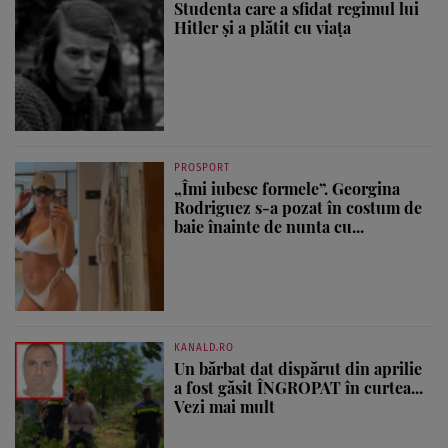
Studenta care a sfidat regimul lui
Hitler și a plătit cu viața
PROSPORT
„Îmi iubesc formele”. Georgina
Rodriguez s-a pozat în costum de
baie înainte de nunta cu...
KANALD.RO
Un bărbat dat dispărut din aprilie
a fost găsit ÎNGROPAT în curtea...
Vezi mai mult