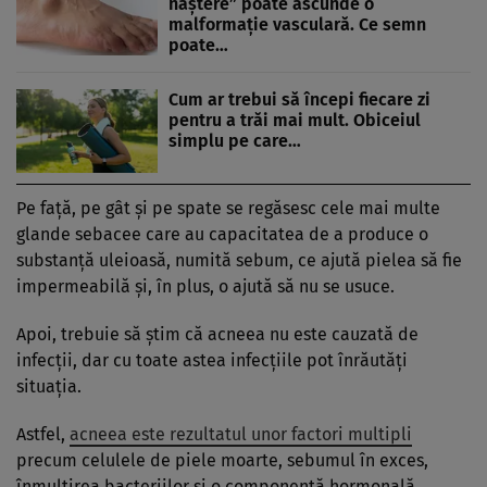
naștere” poate ascunde o
malformație vasculară. Ce semn
poate…
Cum ar trebui să începi fiecare zi
pentru a trăi mai mult. Obiceiul
simplu pe care…
Pe faţă, pe gât şi pe spate se regăsesc cele mai multe
glande sebacee care au capacitatea de a produce o
substanţă uleioasă, numită sebum, ce ajută pielea să fie
impermeabilă şi, în plus, o ajută să nu se usuce.
Apoi, trebuie să ştim că acneea nu este cauzată de
infecţii, dar cu toate astea infecţiile pot înrăutăţi
situaţia.
Astfel,
acneea este rezultatul unor factori multipli
precum celulele de piele moarte, sebumul în exces,
înmulţirea bacteriilor şi o componentă hormonală.