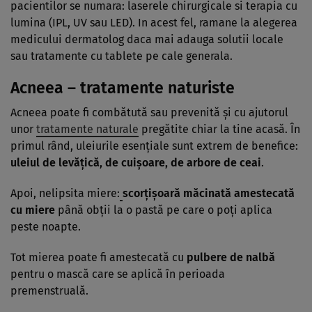
pacientilor se numara: laserele chirurgicale si terapia cu
lumina (IPL, UV sau LED). In acest fel, ramane la alegerea
medicului dermatolog daca mai adauga solutii locale
sau tratamente cu tablete pe cale generala.
Acneea – tratamente naturiste
Acneea poate fi combătută sau prevenită şi cu ajutorul
unor
tratamente naturale
pregătite chiar la tine acasă. În
primul rând, uleiurile esenţiale sunt extrem de benefice:
uleiul de levăţică, de cuişoare, de arbore de ceai
.
Apoi, nelipsita miere:
scorţişoară
măcinată amestecată
cu miere
până obţii la o pastă pe care o poţi aplica
peste noapte.
Tot mierea poate fi amestecată cu
pulbere de nalbă
pentru o mască care se aplică în perioada
premenstruală.