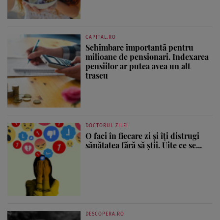
CAPITAL.RO
Schimbare importantă pentru
milioane de pensionari. Indexarea
pensiilor ar putea avea un alt
traseu
DOCTORUL ZILEI
O faci în fiecare zi și îți distrugi
sănătatea fără să știi. Uite ce se...
DESCOPERA.RO