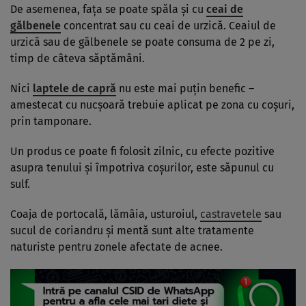
De asemenea, faţa se poate spăla şi cu
ceai de
gălbenele
concentrat sau cu ceai de urzică. Ceaiul de
urzică sau de gălbenele se poate consuma de 2 pe zi,
timp de câteva săptămâni.
Nici
laptele de capră
nu este mai puţin benefic –
amestecat cu nucşoară trebuie aplicat pe zona cu coşuri,
prin tamponare.
Un produs ce poate fi folosit zilnic, cu efecte pozitive
asupra tenului şi împotriva coşurilor, este săpunul cu
sulf.
Coaja de portocală, lămâia, usturoiul,
castravetele
sau
sucul de coriandru şi mentă sunt alte tratamente
naturiste pentru zonele afectate de acnee.