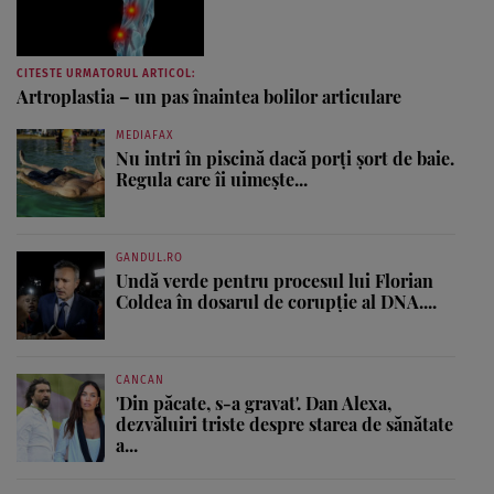
CITESTE URMATORUL ARTICOL:
Artroplastia – un pas înaintea bolilor articulare
MEDIAFAX
Nu intri în piscină dacă porți șort de baie.
Regula care îi uimește...
GANDUL.RO
Undă verde pentru procesul lui Florian
Coldea în dosarul de corupție al DNA....
CANCAN
'Din păcate, s-a gravat'. Dan Alexa,
dezvăluiri triste despre starea de sănătate
a...