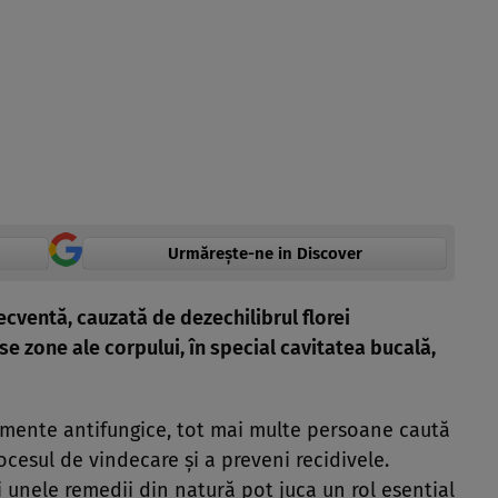
Urmărește-ne in Discover
ecventă, cauzată de dezechilibrul florei
e zone ale corpului, în special cavitatea bucală,
amente antifungice, tot mai multe persoane caută
ocesul de vindecare și a preveni recidivele.
 și unele remedii din natură pot juca un rol esențial