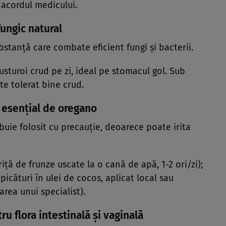
 acordul medicului.
fungic natural
bstanță care combate eficient fungi și bacterii.
usturoi crud pe zi, ideal pe stomacul gol. Sub
e tolerat bine crud.
l esențial de oregano
buie folosit cu precauție, deoarece poate irita
riță de frunze uscate la o cană de apă, 1-2 ori/zi);
 picături în ulei de cocos, aplicat local sau
rea unui specialist).
ru flora intestinală și vaginală