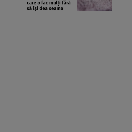
care o fac mulți fără
să își dea seama