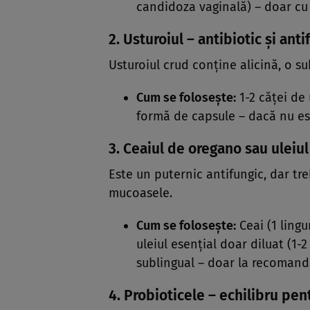
candidoza vaginală) – doar cu
2. Usturoiul – antibiotic și anti
Usturoiul crud conține alicină, o su
Cum se folosește:
1-2 căței de 
formă de capsule – dacă nu est
3. Ceaiul de oregano sau uleiu
Este un puternic antifungic, dar tre
mucoasele.
Cum se folosește:
Ceai (1 lingu
uleiul esențial doar diluat (1-2
sublingual – doar la recomanda
4. Probioticele – echilibru pent