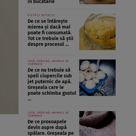
în bucătărie
DIETĂ ȘI NUTRIȚIE
De ce se întărește
mierea și dacă mai
poate fi consumată.
Tot ce trebuie să știi
despre procesul ...
CASĂ, GRĂDINĂ, ANIMALE DE
COMPANIE
De ce nu trebuie să
speli ciupercile sub
jet puternic de apă.
Greșeala care le
poate schimba gustul
...
CASĂ, GRĂDINĂ, ANIMALE DE
COMPANIE
De ce prosoapele
devin aspre după
spălare. Greșeala pe