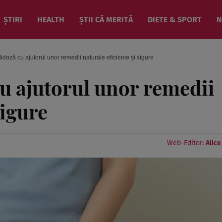
ȘTIRI
HEALTH
ȘTII CĂ MERITĂ
DIETE & SPORT
N
doză cu ajutorul unor remedii naturale eficiente și sigure
u ajutorul unor remedii
sigure
Web-Editor:
Alic