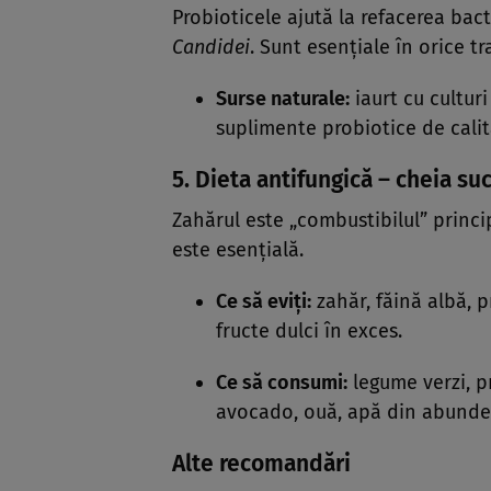
Probioticele ajută la refacerea bact
Candidei
. Sunt esențiale în orice t
Surse naturale:
iaurt cu culturi
suplimente probiotice de calit
5. Dieta antifungică – cheia su
Zahărul este „combustibilul” princ
este esențială.
Ce să eviți:
zahăr, făină albă, p
fructe dulci în exces.
Ce să consumi:
legume verzi, p
avocado, ouă, apă din abunde
Alte recomandări