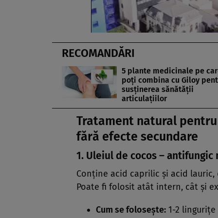
RECOMANDĂRI
5 plante medicinale pe car
poți combina cu Giloy pent
susținerea sănătății
articulațiilor
Tratament natural pentru 
fără efecte secundare
1. Uleiul de cocos – antifungic 
Conține acid caprilic și acid lauric
Poate fi folosit atât intern, cât și e
Cum se folosește:
1-2 lingurițe