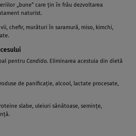
eriilor „bune” care țin în frâu dezvoltarea
ratament naturist.
 vii, chefir, murături în saramură, miso, kimchi,
ate.
ccesului
ipal pentru
Candida
. Eliminarea acestuia din dietă
roduse de panificație, alcool, lactate procesate,
roteine slabe, uleiuri sănătoase, semințe,
nță.