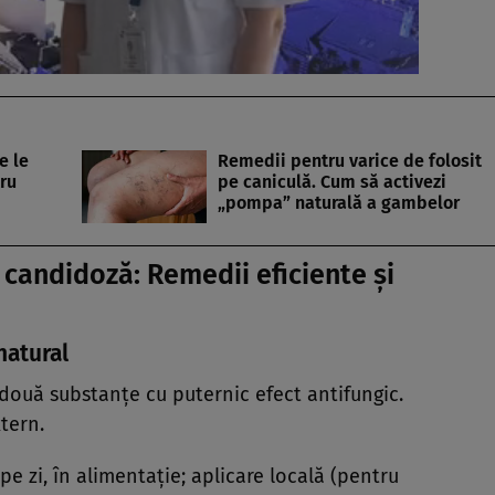
e le
Remedii pentru varice de folosit
ru
pe caniculă. Cum să activezi
„pompa” naturală a gambelor
candidoză: Remedii eficiente și
natural
, două substanțe cu puternic efect antifungic.
xtern.
 pe zi, în alimentație; aplicare locală (pentru