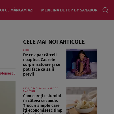
OI CE MÂNCĂM AZI
MEDICINĂ DE TOP BY SANADOR
CELE MAI NOI ARTICOLE
ȘTIRI
De ce apar cârceii
noaptea. Cauzele
surprinzătoare și ce
poți face ca să îi
e Moisescu
previi
CASĂ, GRĂDINĂ, ANIMALE DE
COMPANIE
Cum cureți usturoiul
în câteva secunde.
Trucuri simple care
îți economisesc timp