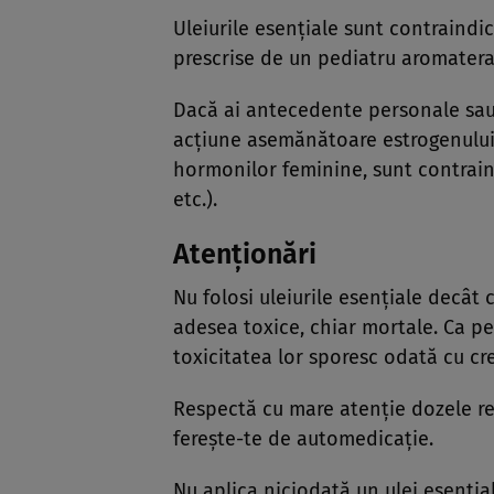
Uleiurile esenţiale sunt contraindic
prescrise de un pediatru aromater
Dacă ai antecedente personale sau f
acţiune asemănătoare estrogenului,
hormonilor feminine, sunt contraind
etc.).
Atenţionări
Nu folosi uleiurile esenţiale decât
adesea toxice, chiar mortale. Ca p
toxicitatea lor sporesc odată cu cr
Respectă cu mare atenţie dozele r
fereşte-te de automedicaţie.
Nu aplica niciodată un ulei esenţia