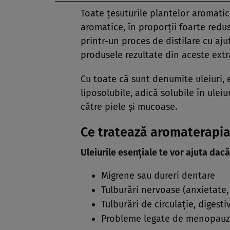
Toate ţesuturile plantelor aromatice
aromatice, în proporţii foarte redu
printr-un proces de distilare cu aju
produsele rezultate din aceste extra
Cu toate că sunt denumite uleiuri, 
liposolubile, adică solubile în ulei
către piele şi mucoase.
Ce tratează aromaterapia
Uleiurile esenţiale te vor ajuta dac
Migrene sau dureri dentare
Tulburări nervoase (anxietate,
Tulburări de circulaţie, digesti
Probleme legate de menopau