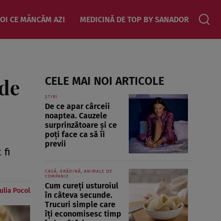
OI CE MÂNCĂM AZI
MEDICINĂ DE TOP BY SANADOR
 de
CELE MAI NOI ARTICOLE
ȘTIRI
De ce apar cârceii
noaptea. Cauzele
surprinzătoare și ce
poți face ca să îi
previi
 fi
CASĂ, GRĂDINĂ, ANIMALE DE
COMPANIE
Cum cureți usturoiul
Iulia Pocol
în câteva secunde.
Trucuri simple care
îți economisesc timp