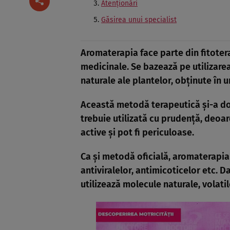
Atenţionări
Găsirea unui specialist
Aromaterapia face parte din fitoter
medicinale. Se bazează pe utilizare
naturale ale plantelor, obţinute în ur
Această metodă terapeutică şi-a do
trebuie utilizată cu prudenţă, deoa
active şi pot fi periculoase.
Ca şi metodă oficială, aromaterapia 
antiviralelor, antimicoticelor etc. D
utilizează molecule naturale, volati