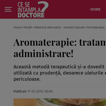
HOME
Home
•
Health
•
Medicină alternativă – remedii naturale
•
Aromaterapie: 
Aromaterapie: tratam
administrare!
Această metodă terapeutică şi-a dovedit 
utilizată cu prudenţă, deoarece uleiurile 
periculoase.
Publicat:
17-02-2015, 00:00