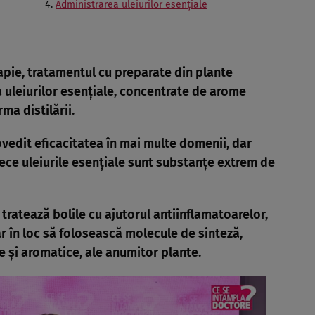
Administrarea uleiurilor esenţiale
apie, tratamentul cu preparate din plante
a uleiurilor esenţiale, concentrate de arome
ma distilării.
vedit eficacitatea în mai multe domenii, dar
rece uleiurile esenţiale sunt substanţe extrem de
tratează bolile cu ajutorul antiinflamatoarelor,
ar în loc să folosească molecule de sinteză,
le şi aromatice, ale anumitor plante.