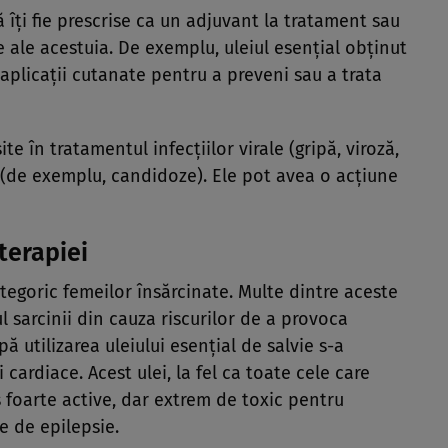
ă îţi fie prescrise ca un adjuvant la tratament sau
ale acestuia. De exemplu, uleiul esenţial obţinut
 aplicaţii cutanate pentru a preveni sau a trata
te în tratamentul infecţiilor virale (gripă, viroză,
e (de exemplu, candidoze). Ele pot avea o acţiune
terapiei
ategoric femeilor însărcinate. Multe dintre aceste
l sarcinii din cauza riscurilor de a provoca
 utilizarea uleiului esenţial de salvie s-a
cardiace. Acest ulei, la fel ca toate cele care
foarte active, dar extrem de toxic pentru
e de epilepsie.