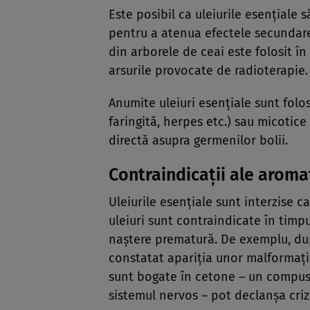
Este posibil ca uleiurile esenţiale s
pentru a atenua efectele secundare 
din arborele de ceai este folosit în
arsurile provocate de radioterapie.
Anumite uleiuri esenţiale sunt folosi
faringită, herpes etc.) sau micotic
directă asupra germenilor bolii.
Contraindicaţii ale aroma
Uleiurile esenţiale sunt interzise c
uleiuri sunt contraindicate în timpu
naştere prematură. De exemplu, după
constatat apariţia unor malformaţii 
sunt bogate în cetone – un compus 
sistemul nervos – pot declanşa criz