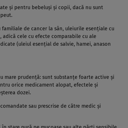
ate şi pentru bebeluşi şi copii, dacă nu sunt
apeut.
amiliale de cancer la sân, uleiurile esenţiale cu
 adică cele cu efecte comparabile cu ale
icate (uleiul esenţial de salvie, hamei, anason
 cu mare prudenţă: sunt substanţe foarte active şi
entru orice medicament alopat, efectele şi
eşterea dozei.
ecomandate sau prescrise de către medic şi
l în stare pură pe mucoase sau alte părţi sensibile