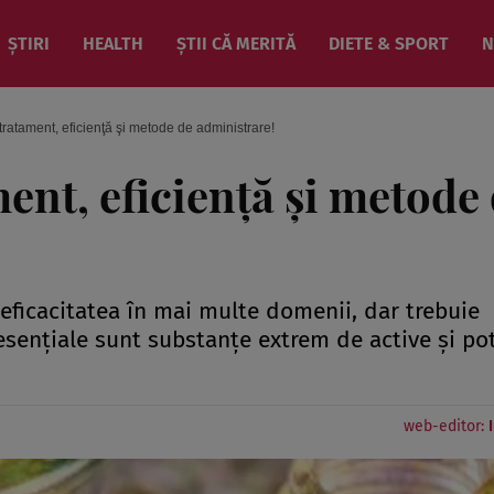
ȘTIRI
HEALTH
ȘTII CĂ MERITĂ
DIETE & SPORT
N
tratament, eficienţă şi metode de administrare!
ent, eficienţă şi metode
eficacitatea în mai multe domenii, dar trebuie
esenţiale sunt substanţe extrem de active şi pot
web-editor: