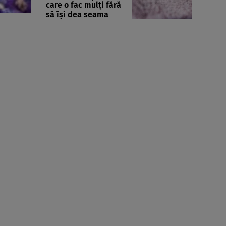
care o fac mulți fără
să își dea seama