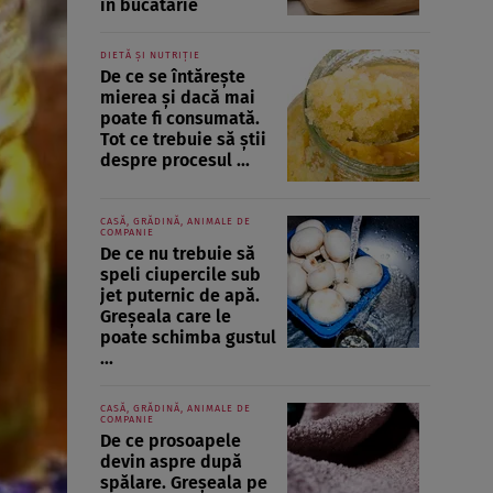
în bucătărie
DIETĂ ȘI NUTRIȚIE
De ce se întărește
mierea și dacă mai
poate fi consumată.
Tot ce trebuie să știi
despre procesul ...
CASĂ, GRĂDINĂ, ANIMALE DE
COMPANIE
De ce nu trebuie să
speli ciupercile sub
jet puternic de apă.
Greșeala care le
poate schimba gustul
...
CASĂ, GRĂDINĂ, ANIMALE DE
COMPANIE
De ce prosoapele
devin aspre după
spălare. Greșeala pe