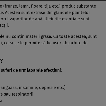
 (frunze, lemn, floare, tija etc.) produc substanţe
se. Acestea sunt extrase din glandele plantelor
torul vaporilor de apă. Uleiurile esenţiale sunt
cţii.
ele nu conţin materii grase. Cu toate acestea, sunt
uri, ceea ce le permite să fie uşor absorbite de
?
ă suferi de următoarele afecţiuni:
 angoasă, insomnie, depresie etc.)
ve sau respiratorii
ză