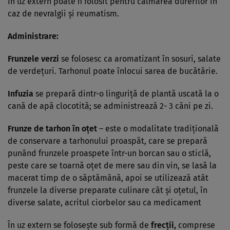
În uz extern poate fi folosit pentru calmarea durerilor in
caz de nevralgii şi reumatism.
Administrare:
Frunzele verzi
se folosesc ca aromatizant în sosuri, salate
de verdeţuri. Tarhonul poate înlocui sarea de bucătărie.
Infuzia
se prepară dintr-o linguriţă de plantă uscată la o
cană de apă clocotită; se administrează 2- 3 căni pe zi.
Frunze de tarhon în oţet
– este o modalitate tradiţională
de conservare a tarhonului proaspăt, care se prepară
punând frunzele proaspete într-un borcan sau o sticlă,
peste care se toarnă oţet de mere sau din vin, se lasă la
macerat timp de o săptămână, apoi se utilizează atât
frunzele la diverse preparate culinare cât şi oţetul, în
diverse salate, acritul ciorbelor sau ca medicament
În uz extern se foloseşte sub formă de
frecţii,
comprese