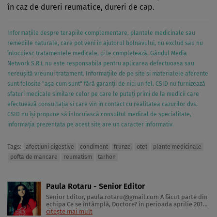
în caz de dureri reumatice, dureri de cap.
Informațiile despre terapiile complementare, plantele medicinale sau
remediile naturale, care pot veni in ajutorul bolnavului, nu exclud sau nu
înlocuiesc tratamentele medicale, ci le completează. Gândul Media
Network S.R.L nu este responsabila pentru aplicarea defectuoasa sau
nereușită vreunui tratament. Informațiile de pe site si materialele aferente
sunt folosite "așa cum sunt" fără garanții de nici un fel. CSID nu furnizează
sfaturi medicale similare celor pe care le puteți primi de la medicii care
efectuează consultația si care vin in contact cu realitatea cazurilor dvs.
CSID nu își propune să înlocuiască consultul medical de specialitate,
informația prezentata pe acest site are un caracter informativ.
Tags:
afectiuni digestive
condiment
frunze
otet
plante medicinale
pofta de mancare
reumatism
tarhon
Paula Rotaru - Senior Editor
Senior Editor,
paula.rotaru@gmail.com
A făcut parte din
echipa Ce se întâmplă, Doctore? în perioada aprilie 2013-
decembrie 2023. Articolele sale cuprind informații despre
citește mai mult