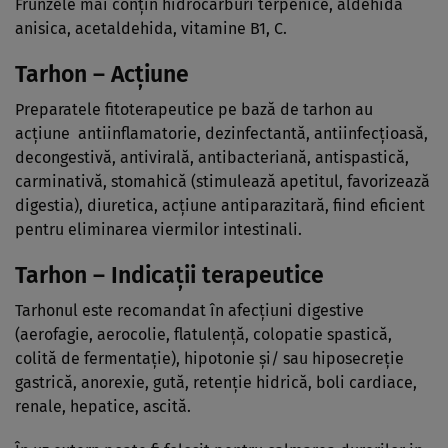
Frunzele mai conţin hidrocarburi terpenice, aldehidă
anisica, acetaldehida, vitamine B1, C.
Tarhon – Acţiune
Preparatele fitoterapeutice pe bază de tarhon au
acţiune antiinflamatorie, dezinfectantă, antiinfecţioasă,
decongestivă, antivirală, antibacteriană, antispastică,
carminativă, stomahică (stimulează apetitul, favorizează
digestia), diuretica, acţiune antiparazitară, fiind eficient
pentru eliminarea viermilor intestinali.
Tarhon – Indicaţii terapeutice
Tarhonul este recomandat în afecţiuni digestive
(aerofagie, aerocolie, flatulenţă, colopatie spastică,
colită de fermentaţie), hipotonie şi/ sau hiposecreţie
gastrică, anorexie, gută, retenţie hidrică, boli cardiace,
renale, hepatice, ascită.