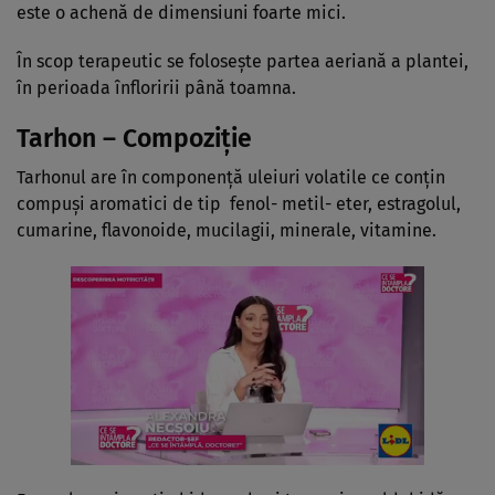
este o achenă de dimensiuni foarte mici.
În scop terapeutic se foloseşte partea aeriană a plantei,
în perioada înfloririi până toamna.
Tarhon – Compoziţie
Tarhonul are în componenţă uleiuri volatile ce conţin
compuşi aromatici de tip fenol- metil- eter, estragolul,
cumarine, flavonoide, mucilagii, minerale, vitamine.