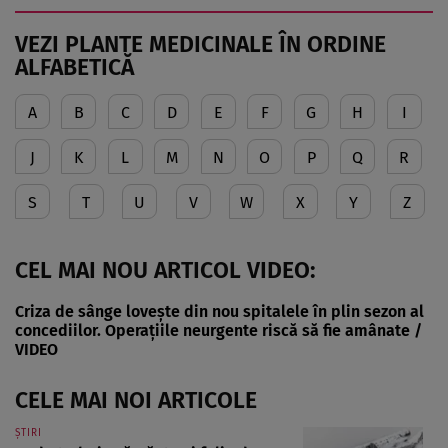
diverse afecțiuni, alimentația echilibrată, îngrijirea pielii
și sănătatea emoțională. Colaborări: Viața ...
VEZI PLANTE MEDICINALE ÎN ORDINE
ALFABETICĂ
A
B
C
D
E
F
G
H
I
J
K
L
M
N
O
P
Q
R
S
T
U
V
W
X
Y
Z
CEL MAI NOU ARTICOL VIDEO:
Criza de sânge lovește din nou spitalele în plin sezon al
concediilor. Operațiile neurgente riscă să fie amânate /
VIDEO
CELE MAI NOI ARTICOLE
ȘTIRI