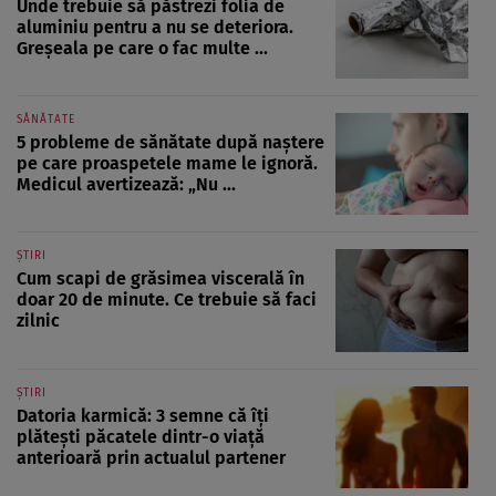
Unde trebuie să păstrezi folia de
aluminiu pentru a nu se deteriora.
Greșeala pe care o fac multe ...
SĂNĂTATE
5 probleme de sănătate după naștere
pe care proaspetele mame le ignoră.
Medicul avertizează: „Nu ...
ȘTIRI
Cum scapi de grăsimea viscerală în
doar 20 de minute. Ce trebuie să faci
zilnic
ȘTIRI
Datoria karmică: 3 semne că îți
plătești păcatele dintr-o viață
anterioară prin actualul partener