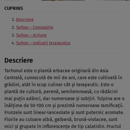
CUPRINS
Descriere
Tarhon – Compoziţie
Tarhon – Acţiune
Tarhon – Indicaţii terapeutice
Descriere
Tarhonul este o plantă erbacee originară din Asia
Centrală, cunoscută de mii de ani, care este cultivată în
grădini, atât în scop culinar cât şi terapeutic. Este o
plantă de cultură, perenă, semilemnoasă, cu rădăcini
mai puţin adânci, dar numeroase şi subţiri. Tulpina are o
înălţime de 50-100 cm şi prezintă numeroase ramificaţii.
Frunzele sunt linear-lanceolate şi sunt puternic aromate.
Florile au culoare albă, galbenă, brună-violacee, sunt
mici şi grupate în inflorescenţe de tip calatidin. Fructul