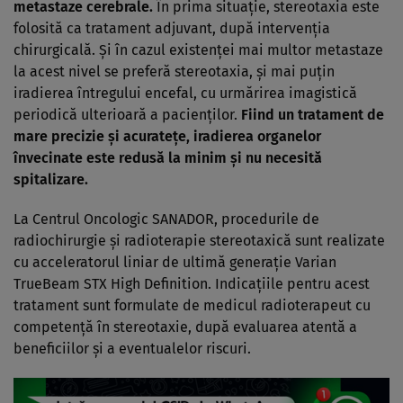
metastaze cerebrale.
În prima situație, stereotaxia este
folosită ca tratament adjuvant, după intervenția
chirurgicală. Și în cazul existenței mai multor metastaze
la acest nivel se preferă stereotaxia, și mai puțin
iradierea întregului encefal, cu urmărirea imagistică
periodică ulterioară a pacienților.
Fiind un tratament de
mare precizie și acuratețe, iradierea organelor
învecinate este redusă la minim și nu necesită
spitalizare.
La Centrul Oncologic SANADOR, procedurile de
radiochirurgie și radioterapie stereotaxică sunt realizate
cu acceleratorul liniar de ultimă generație Varian
TrueBeam STX High Definition. Indicațiile pentru acest
tratament sunt formulate de medicul radioterapeut cu
competență în stereotaxie, după evaluarea atentă a
beneficiilor și a eventualelor riscuri.