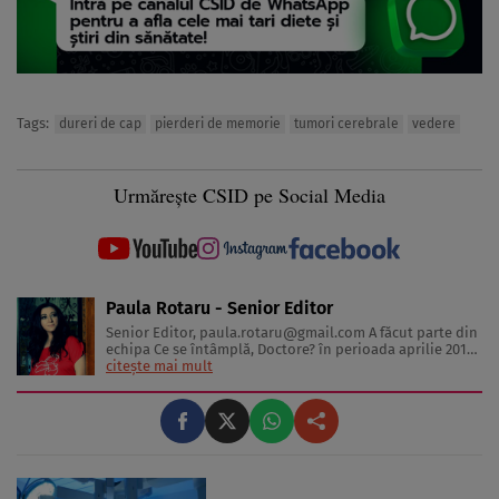
Tags:
dureri de cap
pierderi de memorie
tumori cerebrale
vedere
Urmărește CSID pe Social Media
Paula Rotaru - Senior Editor
Senior Editor,
paula.rotaru@gmail.com
A făcut parte din
echipa Ce se întâmplă, Doctore? în perioada aprilie 2013-
decembrie 2023. Articolele sale cuprind informații despre
citește mai mult
diverse afecțiuni, alimentația echilibrată, îngrijirea pielii
și sănătatea emoțională. Colaborări: Viața ...