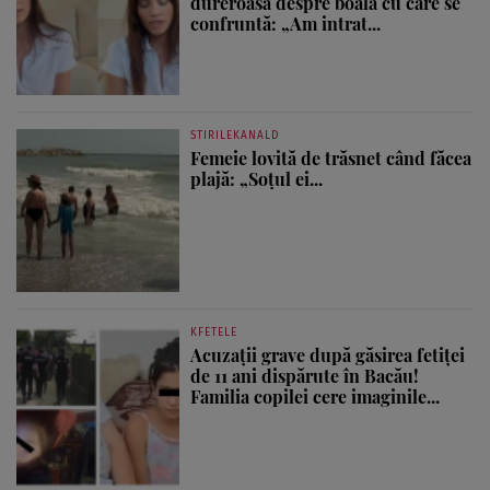
dureroasă despre boala cu care se
confruntă: „Am intrat...
STIRILEKANALD
Femeie lovită de trăsnet când făcea
plajă: „Soțul ei...
KFETELE
Acuzații grave după găsirea fetiței
de 11 ani dispărute în Bacău!
Familia copilei cere imaginile...