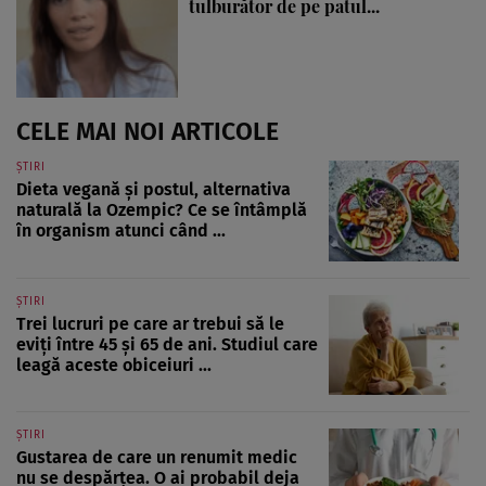
tulburător de pe patul...
CELE MAI NOI ARTICOLE
ȘTIRI
Dieta vegană și postul, alternativa
naturală la Ozempic? Ce se întâmplă
în organism atunci când ...
ȘTIRI
Trei lucruri pe care ar trebui să le
eviți între 45 și 65 de ani. Studiul care
leagă aceste obiceiuri ...
ȘTIRI
Gustarea de care un renumit medic
nu se despărțea. O ai probabil deja