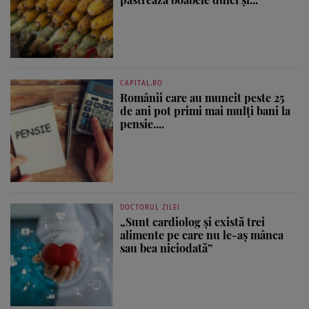
CAPITAL.RO
Românii care au muncit peste 25
de ani pot primi mai mulți bani la
pensie....
DOCTORUL ZILEI
„Sunt cardiolog și există trei
alimente pe care nu le-aș mânca
sau bea niciodată”