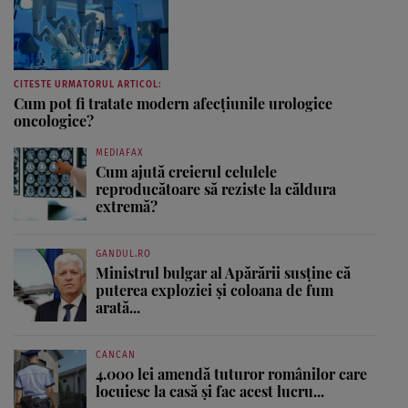
CITESTE URMATORUL ARTICOL:
Cum pot fi tratate modern afecțiunile urologice
oncologice?
MEDIAFAX
Cum ajută creierul celulele
reproducătoare să reziste la căldura
extremă?
GANDUL.RO
Ministrul bulgar al Apărării susține că
puterea exploziei și coloana de fum
arată...
CANCAN
4.000 lei amendă tuturor românilor care
locuiesc la casă și fac acest lucru...