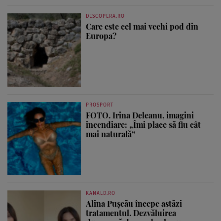
DESCOPERA.RO
Care este cel mai vechi pod din
Europa?
PROSPORT
FOTO. Irina Deleanu, imagini
incendiare: „Îmi place să fiu cât
mai naturală”
KANALD.RO
Alina Pușcău începe astăzi
tratamentul. Dezvăluirea