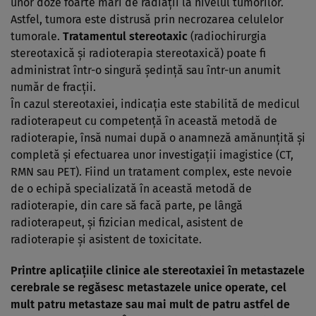
unor doze foarte mari de radiații la nivelul tumorilor.
Astfel, tumora este distrusă prin necrozarea celulelor
tumorale.
Tratamentul stereotaxic
(radiochirurgia
stereotaxică și radioterapia stereotaxică) poate fi
administrat într-o singură ședință sau într-un anumit
număr de fracții.
În cazul stereotaxiei, indicația este stabilită de medicul
radioterapeut cu competență în această metodă de
radioterapie, însă numai după o anamneză amănunțită și
completă și efectuarea unor investigații imagistice (CT,
RMN sau PET). Fiind un tratament complex, este nevoie
de o echipă specializată în această metodă de
radioterapie, din care să facă parte, pe lângă
radioterapeut, și fizician medical, asistent de
radioterapie și asistent de toxicitate.
Printre
aplicațiile clinice ale stereotaxiei în metastazele
cerebrale
se regăsesc metastazele unice operate, cel
mult patru metastaze sau mai mult de patru astfel de