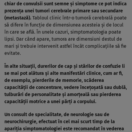
chiar de convulsii sunt semne și simptome ce pot indica
prezența unei tumori cerebrale primare sau secundare
(metastază).
Tabloul clinic într-o tumoră cerebrală poate
să difere în funcție de dimensiunea acesteia și de locul
în care se află. În unele cazuri, simptomatologia poate
lipsi. Dar când apare, tumora are dimensiuni destul de
mari și trebuie intervenit astfel încât complicațiile să fie
evitate.
În alte situații, durerilor de cap și stărilor de confuzie li
se mai pot alătura și alte manifestări clinice, cum ar fi,
de exemplu, pierderile de memorie, scăderea
capacității de concentrare, vedere încețoșată sau dublă,
tulburări de personalitate și amorțeală sau pierderea
capacității motrice a unei părți a corpului.
Un consult de specialitate, de neurologie sau de
neurochirurgie
, efectuat în cel mai scurt timp de la
apariția simptomatologiei este recomandat în vederea