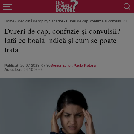
Home
•
Medicină de top by Sanador
•
Dureri de cap, confuzie și convulsii? Iată 
Dureri de cap, confuzie și convulsii?
Iată ce boală indică și cum se poate
trata
Publicat:
26-07-2023, 07:30
Senior Editor:
Paula Rotaru
Actualizat:
24-10-2023