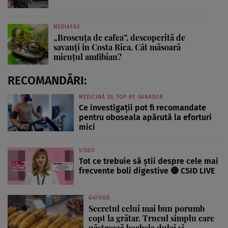
MEDIAFAX
„Broscuța de cafea”, descoperită de
savanți în Costa Rica. Cât măsoară
micuțul amfibian?
RECOMANDĂRI:
MEDICINĂ DE TOP BY SANADOR
Ce investigații pot fi recomandate
pentru oboseala apărută la eforturi
mici
VIDEO
Tot ce trebuie să știi despre cele mai
frecvente boli digestive 🔴 CSID LIVE
G4FOOD
Secretul celui mai bun porumb
copt la grătar. Trucul simplu care
păstrează boabele dulci și...