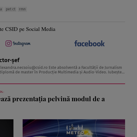
la
pet ct
rmn
te CSID pe Social Media
ctor-șef
alexandra.necsoiu@csid.ro
Este absolventă a Facultăţii de Jurnalism
iplomă de master în Producţie Multimedia şi Audio-Video. Iubeşte
 acesta fiind visul ei încă de pe ...
OL:
ază prezentația pelvină modul de a