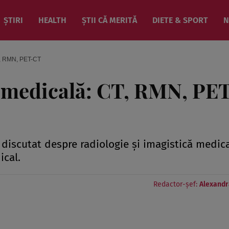
ȘTIRI
HEALTH
ȘTII CĂ MERITĂ
DIETE & SPORT
N
T, RMN, PET-CT
ă medicală: CT, RMN, PE
 discutat despre radiologie și imagistică medica
cal.
Redactor-șef:
Alexandr