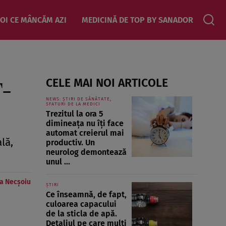
OI CE MÂNCĂM AZI
MEDICINĂ DE TOP BY SANADOR
T-
CELE MAI NOI ARTICOLE
NEWS: ȘTIRI DE SĂNĂTATE,
SFATURI DE LA MEDICI
Trezitul la ora 5
dimineața nu îți face
automat creierul mai
lă,
productiv. Un
neurolog demontează
unul ...
a Necșoiu
ȘTIRI
Ce înseamnă, de fapt,
culoarea capacului
de la sticla de apă.
Detaliul pe care mulți