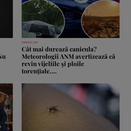
GANDUL.RO
Cât mai durează canicula?
Nu
Meteorologii ANM avertizează că
revin vijeliile și ploile
torențiale....