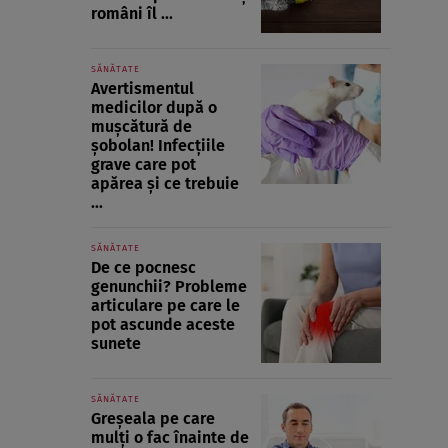
români îl ...
SĂNĂTATE
Avertismentul
medicilor după o
mușcătură de
șobolan! Infecțiile
grave care pot
apărea și ce trebuie
...
SĂNĂTATE
De ce pocnesc
genunchii? Probleme
articulare pe care le
pot ascunde aceste
sunete
SĂNĂTATE
Greșeala pe care
mulți o fac înainte de