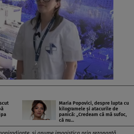
scut
Maria Popovici, despre lupta cu
pă
kilogramele și atacurile de
ipa
panică: „Credeam că mă sufoc,
că nu…
noniradiante, și anume imagistica prin rezonanță