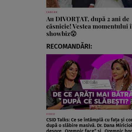
CANCAN
Au DIVORȚAT, după 2 ani de
căsnicie! Vestea momentului 
showbiz😮
RECOMANDĂRI:
VIDEO
CSID Talks: Ce se întâmplă cu fața și co
după o slăbire masivă. Dr. Dana Miricioi
despre „Ozempic face” și „Ozempic bo