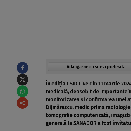
Adaugă-ne ca sursă preferată
În ediția CSID Live din 11 martie 20
medicală, deosebit de importante î
monitorizarea și confirmarea unei af
Dijmărescu, medic prima radiologie
tomografie computerizată, imagisti
generală la SANADOR a fost invitatul