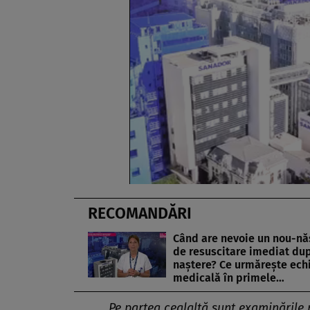
RECOMANDĂRI
Când are nevoie un nou-nă
de resuscitare imediat du
naștere? Ce urmărește ech
medicală în primele…
Pe partea cealaltă sunt examinările 