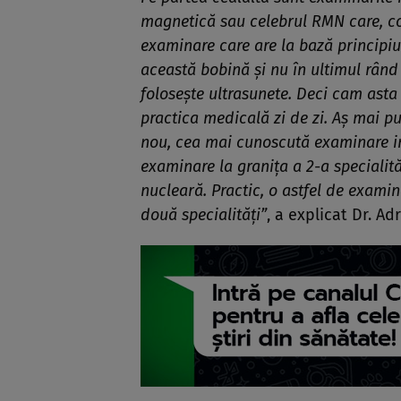
magnetică sau celebrul RMN care, con
examinare care are la bază principi
această bobină și nu în ultimul rând
folosește ultrasunete. Deci cam asta 
practica medicală zi de zi. Aș mai pu
nou, cea mai cunoscută examinare im
examinare la granița a 2-a specialit
nucleară. Practic, o astfel de examin
două specialități”
, a explicat Dr. Ad