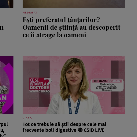
MEDIAFAX
Ești preferatul țânțarilor?
în
Oamenii de știință au descoperit
ce îi atrage la oameni
VIDEO
rpul
Tot ce trebuie să știi despre cele mai
u,
frecvente boli digestive 🔴 CSID LIVE
dy”