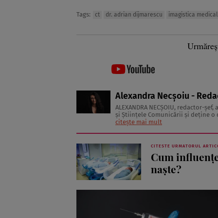
Tags:
ct
dr. adrian dijmarescu
imagistica medica
Urmăreș
Alexandra Necșoiu - Reda
ALEXANDRA NECŞOIU, redactor-șef,
şi Ştiinţele Comunicării şi deţine o d
să scrie şi nu se vede făcând altceva,
citește mai mult
CITESTE URMATORUL ARTIC
Cum influențe
naște?