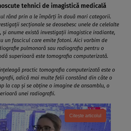
noscute tehnici de imagistică medicală
mul rând prin a le împărți în două mari categorii.
vestigații secționale se deosebesc unele de celelalte
, și anume există investigații imagistice iradiante,
au un fascicul care emite fotoni. Aici vorbim de
diografie pulmonară sau radiografia pentru o
todă superioară este tomografia computerizată.
înțeleagă practic tomografia computerizată este o
ografii, adică mai multe felii constând din câte o
cap la cap și se obține o imagine de ansamblu, o
erioară unei radiografii.
Citește articolul