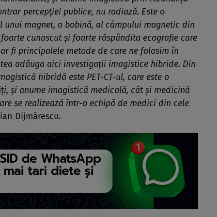
trar percepției publice, nu radiază. Este o
ul unui magnet, o bobină, al câmpului magnetic din
 foarte cunoscut și foarte răspândita ecografie care
ar fi principalele metode de care ne folosim în
tea adăuga aici investigații imagistice hibride. Din
agistică hibridă este PET-CT-ul, care este o
ăți, și anume imagistică medicală, cât și medicină
are se realizează într-o echipă de medici din cele
rian Dijmărescu.