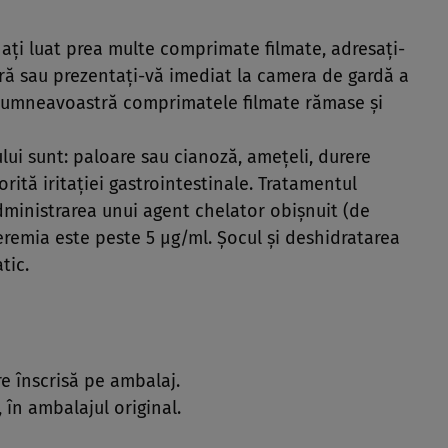
aţi luat prea multe comprimate filmate, adresaţi-
ă sau prezentaţi-vă imediat la camera de gardă a
u dumneavoastră comprimatele filmate rămase şi
ui sunt: paloare sau cianoză, ameţeli, durere
rită iritaţiei gastrointestinale. Tratamentul
administrarea unui agent chelator obişnuit (de
remia este peste 5 μg/ml. Şocul şi deshidratarea
tic.
re înscrisă pe ambalaj.
 în ambalajul original.