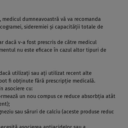
ui, medicul dumneavoastră vă va recomanda
ogramei, sideremiei şi capacităţii totale de
ar dacă v-a fost prescris de către medicul
entul nu este eficace în cazul altor tipuri de
ă utilizaţi sau aţi utilizat recent alte
ot fi obţinute fără prescripţie medicală.
în asociere cu:
 formează un nou compus ce reduce absorbţia atât
ent);
neziu sau săruri de calciu (aceste produse reduc
cesită asocierea antiacidelor sau a