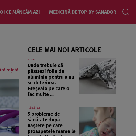
OI CE MÂNCĂM AZI
MEDICINĂ DE TOP BY SANADOR
CELE MAI NOI ARTICOLE
ȘTIRI
Unde trebuie să
ără rețetă
păstrezi folia de
aluminiu pentru a nu
se deteriora.
Greșeala pe care o
fac multe ...
SĂNĂTATE
5 probleme de
sănătate după
naștere pe care
proaspetele mame le