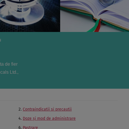
u
ta de fier
als Ltd.,
Contraindicatii si precautii
Doze şi mod de administrare
Pastrare