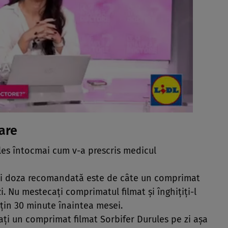
are
les întocmai cum v-a prescris medicul
ani doza recomandată este de câte un comprimat
zi. Nu mestecaţi comprimatul filmat şi înghiţiţi-l
ţin 30 minute înaintea mesei.
uaţi un comprimat filmat Sorbifer Durules pe zi aşa