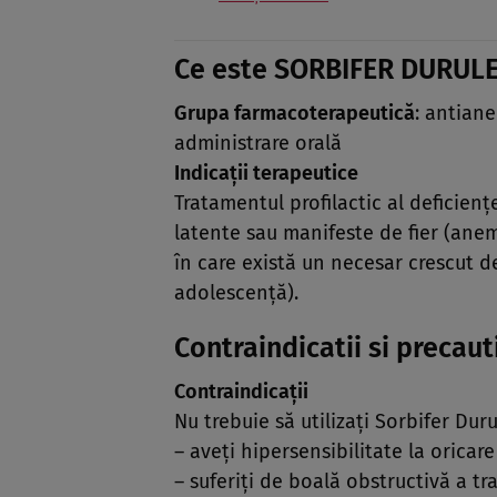
Ce este SORBIFER DURULE
Grupa farmacoterapeutică
: antian
administrare orală
Indicaţii terapeutice
Tratamentul profilactic al deficienţ
latente sau manifeste de fier (anemi
în care există un necesar crescut d
adolescenţă).
Contraindicatii si precaut
Contraindicaţii
Nu trebuie să utilizaţi Sorbifer Dur
– aveţi hipersensibilitate la orica
– suferiţi de boală obstructivă a tra