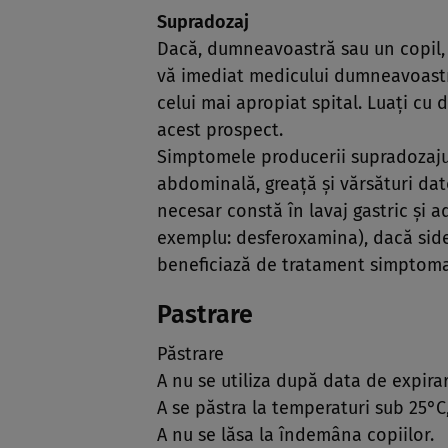
Supradozaj
Dacă, dumneavoastră sau un copil, 
vă imediat medicului dumneavoastr
celui mai apropiat spital. Luaţi c
acest prospect.
Simptomele producerii supradozajul
abdominală, greaţă şi vărsături dato
necesar constă în lavaj gastric şi 
exemplu: desferoxamina), dacă side
beneficiază de tratament simptoma
Pastrare
Păstrare
A nu se utiliza după data de expira
A se păstra la temperaturi sub 25°C,
A nu se lăsa la îndemâna copiilor.