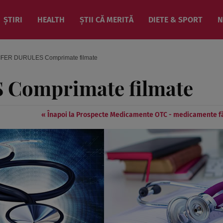
ȘTIRI
HEALTH
ȘTII CĂ MERITĂ
DIETE & SPORT
N
FER DURULES Comprimate filmate
Comprimate filmate
« Înapoi la Prospecte Medicamente OTC - medicamente f