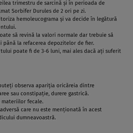
eilea trimestru de sarcină şi în perioada de
mat Sorbifer Durules de 2 ori pe zi.
oriza hemoleucograma şi va decide în legătură
ntului.
e să revină la valori normale dar trebuie să
 până la refacerea depozitelor de fier.
lui poate fi de 3-6 luni, mai ales dacă aţi suferit
 puteţi observa apariţia oricăreia dintre
ree sau constipaţie, durere gastrică.
 materiilor fecale.
e adversă care nu este menţionată în acest
dicului dumneavoastră.