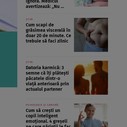
ignoră. Medicul
avertizează: „Nu ...
ȘTIRI
Cum scapi de
grăsimea viscerală în
doar 20 de minute. Ce
trebuie să faci zilnic
ȘTIRI
Datoria karmică: 3
semne că îți plătești
păcatele dintr-o
viață anterioară prin
actualul partener
PSIHOLOGIE ȘI CARIERĂ
Cum să crești un
copil inteligent
emoțional. 4 greșeli
pe care părinții le fac