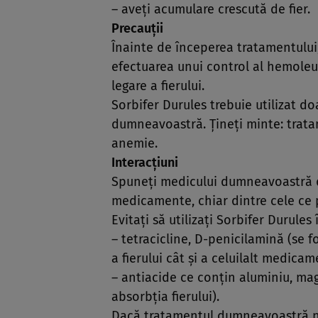
– aveţi acumulare crescută de fier.
Precauţii
Înainte de începerea tratamentul
efectuarea unui control al hemoleuc
legare a fierului.
Sorbifer Durules trebuie utilizat do
dumneavoastră. Ţineţi minte: tratam
anemie.
Interacţiuni
Spuneţi medicului dumneavoastră dac
medicamente, chiar dintre cele ce p
Evitaţi să utilizaţi Sorbifer Durules 
– tetracicline, D-penicilamină (se
a fierului cât şi a celuilalt medicam
– antiacide ce conţin aluminiu, mag
absorbţia fierului).
Dacă tratamentul dumneavoastră ne