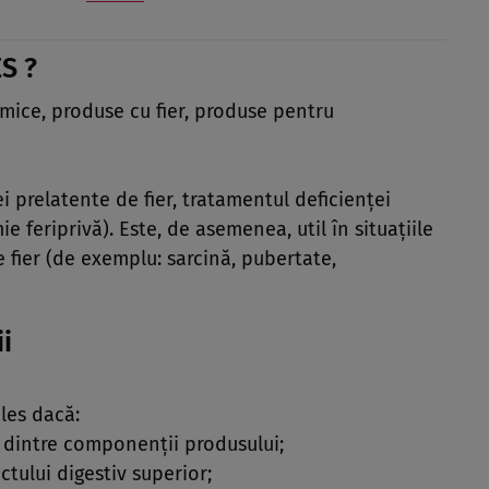
S ?
emice, produse cu fier, produse pentru
ei prelatente de fier, tratamentul deficienţei
e feriprivă). Este, de asemenea, util în situaţiile
e fier (de exemplu: sarcină, pubertate,
ii
ules dacă:
re dintre componenţii produsului;
ctului digestiv superior;