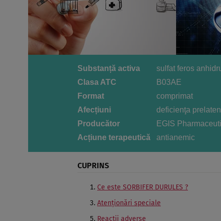
Substanță activa
sulfat feros anhidr
Clasa ATC
B03AE
Format
comprimat
Afecțiuni
deficienţa prelaten
Producător
EGIS Pharmaceutic
Acțiune terapeutică
antianemic
CUPRINS
Ce este SORBIFER DURULES ?
Atenţionări speciale
Reacţii adverse