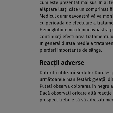
cum este prezentat mai sus. În al tr
alăptare luaţi câte un comprimat fil
Medicul dumneavoastră vă va monit
cu perioada de efectuare a tratame
Hemoglobinemia dumneavoastră poat
continuaţi efectuarea tratamentului
În general durata medie a tratamentu
pierderi importante de sânge.
Reacţii adverse
Datorită utilizării Sorbifer Durules
următoarele manifestări: greaţă, dia
Puteţi observa colorarea în negru a
Dacă observaţi oricare altă reacţi
prospect trebuie să vă adresaţi me