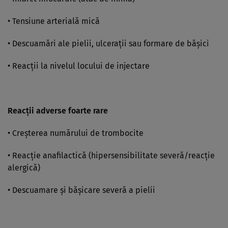
• Tensiune arterială mică
• Descuamări ale pielii, ulceraţii sau formare de băşici
• Reacţii la nivelul locului de injectare
Reacţii adverse foarte rare
• Creşterea numărului de trombocite
• Reacţie anafilactică (hipersensibilitate severă/reacţie
alergică)
• Descuamare şi băşicare severă a pielii