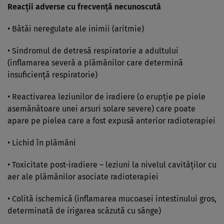
Reacţii adverse cu frecvenţă necunoscută
• Bătăi neregulate ale inimii (aritmie)
• Sindromul de detresă respiratorie a adultului
(inflamarea severă a plămânilor care determină
insuficienţă respiratorie)
• Reactivarea leziunilor de iradiere (o erupţie pe piele
asemănătoare unei arsuri solare severe) care poate
apare pe pielea care a fost expusă anterior radioterapiei
• Lichid în plămâni
• Toxicitate post-iradiere – leziuni la nivelul cavităţilor cu
aer ale plămânilor asociate radioterapiei
• Colită ischemică (inflamarea mucoasei intestinului gros,
determinată de irigarea scăzută cu sânge)