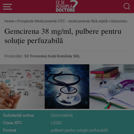
Home
•
Prospecte Medicamente OTC - medicamente fără rețetă
•
Gemcirena 38 
Gemcirena 38 mg/ml, pulbere pentru
soluţie perfuzabilă
Producător:
SC Fresenius Kabi România SRL
Substanță activa
Gemcitabină
Clasa ATC
L01BC
Format
pulbere pentru soluţie perfuzabilă