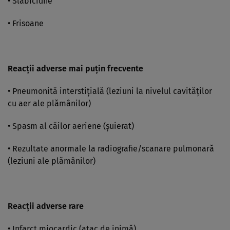
• Slăbiciune
• Frisoane
Reacţii adverse mai puţin frecvente
• Pneumonită interstiţială (leziuni la nivelul cavităţilor
cu aer ale plămânilor)
• Spasm al căilor aeriene (şuierat)
• Rezultate anormale la radiografie/scanare pulmonară
(leziuni ale plămânilor)
Reacţii adverse rare
• Infarct miocardic (atac de inimă)