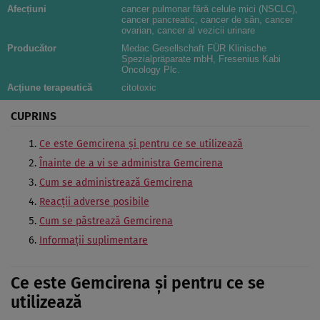
Afecțiuni
cancer pulmonar fără celule mici (NSCLC),
cancer pancreatic, cancer de sân, cancer
ovarian, cancer al vezicii urinare
Producător
Medac Gesellschaft FÜR Klinische
Spezialpräparate mbH, Fresenius Kabi
Oncology Plc.
Acțiune terapeutică
citotoxic
CUPRINS
Ce este Gemcirena şi pentru ce se utilizează
Înainte de a vi se administra Gemcirena
Cum se administrează Gemcirena
Reacţii adverse posibile
Cum se păstrează Gemcirena
Informaţii suplimentare
Ce este Gemcirena şi pentru ce se
utilizează