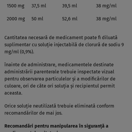
1500 mg
37,5 ml
39,5 ml
38 mg/ml
2000 mg
50 ml
52,6 ml
38 mg/ml
Cantitatea necesară de medicament poate fi diluată
suplimentar cu soluţie injectabilă de clorură de sodiu 9
mg/ml (0,9%).
înainte de administrare, medicamentele destinate
administrării parenterale trebuie inspectate vizual
pentru observarea particulelor şi a modificărilor de
culoare, ori de câte ori soluţia şi recipientul permit
aceasta.
Orice soluţie neutilizată trebuie eliminată conform
recomandărilor de mai jos.
Recomandări pentru manipularea în siguranţă a