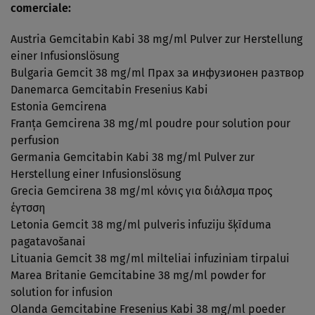
comerciale:
Austria Gemcitabin Kabi 38 mg/ml Pulver zur Herstellung
einer Infusionslösung
Bulgaria Gemcit 38 mg/ml Прах за инфузионен разтвор
Danemarca Gemcitabin Fresenius Kabi
Estonia Gemcirena
Franţa Gemcirena 38 mg/ml poudre pour solution pour
perfusion
Germania Gemcitabin Kabi 38 mg/ml Pulver zur
Herstellung einer Infusionslösung
Grecia Gemcirena 38 mg/ml κόνις για διάλσμα προς
έγτσση
Letonia Gemcit 38 mg/ml pulveris infuziju šķīduma
pagatavošanai
Lituania Gemcit 38 mg/ml milteliai infuziniam tirpalui
Marea Britanie Gemcitabine 38 mg/ml powder for
solution for infusion
Olanda Gemcitabine Fresenius Kabi 38 mg/ml poeder