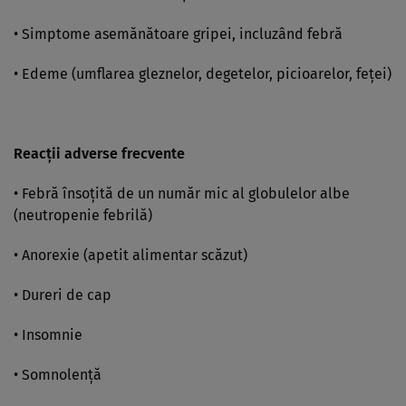
• Simptome asemănătoare gripei, incluzând febră
• Edeme (umflarea gleznelor, degetelor, picioarelor, feţei)
Reacţii adverse frecvente
• Febră însoţită de un număr mic al globulelor albe
(neutropenie febrilă)
• Anorexie (apetit alimentar scăzut)
• Dureri de cap
• Insomnie
• Somnolenţă