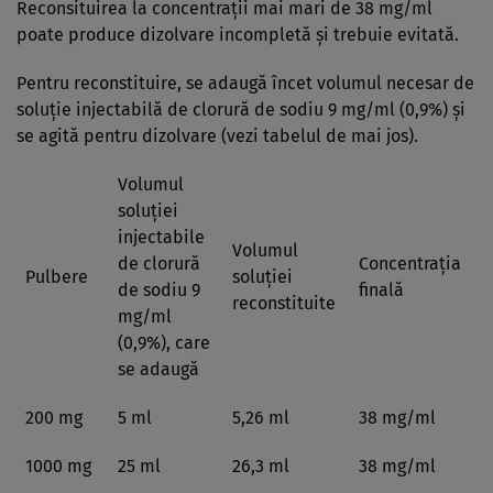
Reconsituirea la concentraţii mai mari de 38 mg/ml
poate produce dizolvare incompletă şi trebuie evitată.
Pentru reconstituire, se adaugă încet volumul necesar de
soluţie injectabilă de clorură de sodiu 9 mg/ml (0,9%) şi
se agită pentru dizolvare (vezi tabelul de mai jos).
Volumul
soluţiei
injectabile
Volumul
de clorură
Concentraţia
Pulbere
soluţiei
de sodiu 9
finală
reconstituite
mg/ml
(0,9%), care
se adaugă
200 mg
5 ml
5,26 ml
38 mg/ml
1000 mg
25 ml
26,3 ml
38 mg/ml