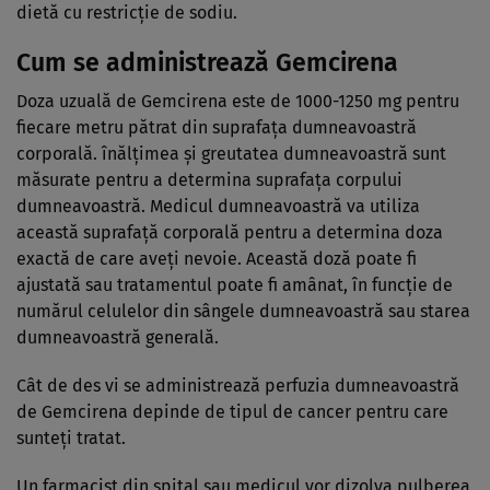
dietă cu restricţie de sodiu.
Cum se administrează Gemcirena
Doza uzuală de Gemcirena este de 1000-1250 mg pentru
fiecare metru pătrat din suprafaţa dumneavoastră
corporală. înălţimea şi greutatea dumneavoastră sunt
măsurate pentru a determina suprafaţa corpului
dumneavoastră. Medicul dumneavoastră va utiliza
această suprafaţă corporală pentru a determina doza
exactă de care aveţi nevoie. Această doză poate fi
ajustată sau tratamentul poate fi amânat, în funcţie de
numărul celulelor din sângele dumneavoastră sau starea
dumneavoastră generală.
Cât de des vi se administrează perfuzia dumneavoastră
de Gemcirena depinde de tipul de cancer pentru care
sunteţi tratat.
Un farmacist din spital sau medicul vor dizolva pulberea