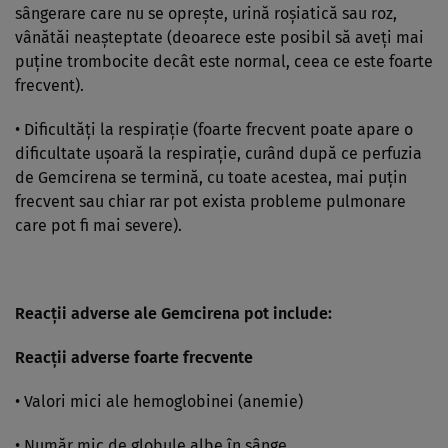
sângerare care nu se opreşte, urină roşiatică sau roz,
vânătăi neaşteptate (deoarece este posibil să aveţi mai
puţine trombocite decât este normal, ceea ce este foarte
frecvent).
• Dificultăţi la respiraţie (foarte frecvent poate apare o
dificultate uşoară la respiraţie, curând după ce perfuzia
de Gemcirena se termină, cu toate acestea, mai puţin
frecvent sau chiar rar pot exista probleme pulmonare
care pot fi mai severe).
Reacţii adverse ale Gemcirena pot include:
Reacţii adverse foarte frecvente
• Valori mici ale hemoglobinei (anemie)
• Număr mic de globule albe în sânge