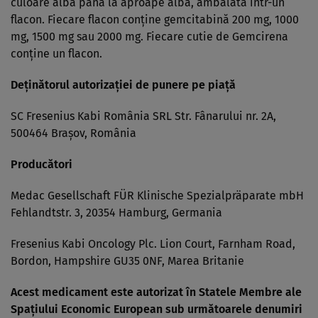
culoare albă până la aproape albă, ambalată într-un
flacon. Fiecare flacon conţine gemcitabină 200 mg, 1000
mg, 1500 mg sau 2000 mg. Fiecare cutie de Gemcirena
conţine un flacon.
Deţinătorul autorizaţiei de punere pe piaţă
SC Fresenius Kabi România SRL Str. Fânarului nr. 2A,
500464 Braşov, România
Producători
Medac Gesellschaft FÜR Klinische Spezialpräparate mbH
Fehlandtstr. 3, 20354 Hamburg, Germania
Fresenius Kabi Oncology Plc. Lion Court, Farnham Road,
Bordon, Hampshire GU35 0NF, Marea Britanie
Acest medicament este autorizat în Statele Membre ale
Spaţiului Economic European sub următoarele denumiri