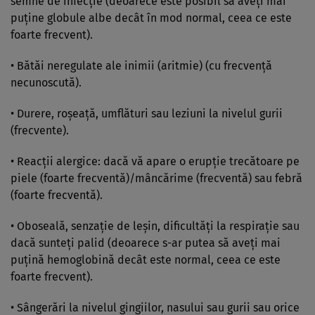
semne de infecţie (deoarece este posibil să aveţi mai
puţine globule albe decât în mod normal, ceea ce este
foarte frecvent).
• Bătăi neregulate ale inimii (aritmie) (cu frecvenţă
necunoscută).
• Durere, roşeaţă, umflături sau leziuni la nivelul gurii
(frecvente).
• Reacţii alergice: dacă vă apare o erupţie trecătoare pe
piele (foarte frecventă)/mâncărime (frecventă) sau febră
(foarte frecventă).
• Oboseală, senzaţie de leşin, dificultăţi la respiraţie sau
dacă sunteţi palid (deoarece s-ar putea să aveţi mai
puţină hemoglobină decât este normal, ceea ce este
foarte frecvent).
• Sângerări la nivelul gingiilor, nasului sau gurii sau orice