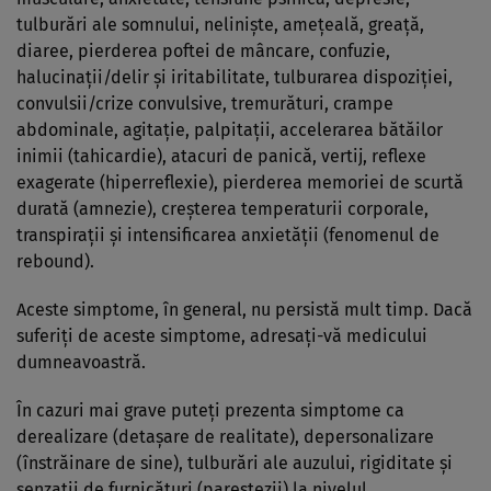
tulburări ale somnului, nelinişte, ameţeală, greaţă,
diaree, pierderea poftei de mâncare, confuzie,
halucinaţii/delir şi iritabilitate, tulburarea dispoziţiei,
convulsii/crize convulsive, tremurături, crampe
abdominale, agitaţie, palpitaţii, accelerarea bătăilor
inimii (tahicardie), atacuri de panică, vertij, reflexe
exagerate (hiperreflexie), pierderea memoriei de scurtă
durată (amnezie), creşterea temperaturii corporale,
transpiraţii şi intensificarea anxietăţii (fenomenul de
rebound).
Aceste simptome, în general, nu persistă mult timp. Dacă
suferiţi de aceste simptome, adresaţi-vă medicului
dumneavoastră.
În cazuri mai grave puteţi prezenta simptome ca
derealizare (detaşare de realitate), depersonalizare
(înstrăinare de sine), tulburări ale auzului, rigiditate şi
senzaţii de furnicături (parestezii) la nivelul