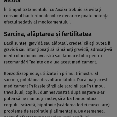
alcool
În timpul tratamentului cu Anxiar trebuie să evitaţi
consumul băuturilor alcoolice deoarece poate potența
efectul sedativ al medicamentului.
Sarcina, alăptarea și fertilitatea
Dacă sunteţi gravidă sau alăptaţi, credeţi că aţi putea fi
gravidă sau intenţionaţi să rămâneţi gravidă, adresaţi-vă
medicului dumneavoastră sau farmacistului pentru
recomandări înainte de a lua acest medicament.
Benzodiazepinele, utilizate în primul trimestru al
sarcinii, pot dăuna dezvoltării fătului. Dacă luaţi acest
medicament în fazele târzii ale sarcinii sau în timpul
travaliului, copilul dumneavoastră după naştere s-ar
putea să fie mai puţin activ, să aibă temperatura
corpului scăzută, hipotonie (scăderea forţei musculare),
probleme de respiraţie şi alimentaţie. De asemenea,