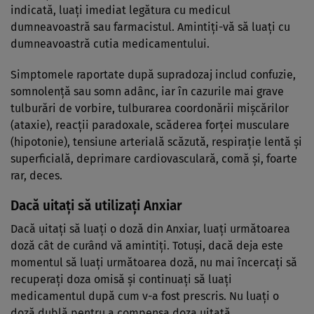
indicată, luaţi imediat legătura cu medicul
dumneavoastră sau farmacistul. Amintiţi-vă să luaţi cu
dumneavoastră cutia medicamentului.
Simptomele raportate după supradozaj includ confuzie,
somnolenţă sau somn adânc, iar în cazurile mai grave
tulburări de vorbire, tulburarea coordonării mişcărilor
(ataxie), reacţii paradoxale, scăderea forţei musculare
(hipotonie), tensiune arterială scăzută, respiraţie lentă şi
superficială, deprimare cardiovasculară, comă şi, foarte
rar, deces.
Dacă uitați să utilizați Anxiar
Dacă uitaţi să luaţi o doză din Anxiar, luaţi următoarea
doză cât de curând vă amintiţi. Totuşi, dacă deja este
momentul să luaţi următoarea doză, nu mai încercaţi să
recuperaţi doza omisă şi continuaţi să luaţi
medicamentul după cum v-a fost prescris. Nu luaţi o
doză dublă pentru a compensa doza uitată.