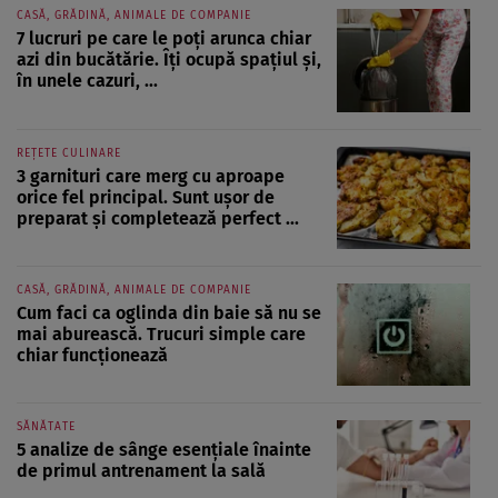
CASĂ, GRĂDINĂ, ANIMALE DE COMPANIE
7 lucruri pe care le poți arunca chiar
azi din bucătărie. Îți ocupă spațiul și,
în unele cazuri, ...
REȚETE CULINARE
3 garnituri care merg cu aproape
orice fel principal. Sunt ușor de
preparat și completează perfect ...
CASĂ, GRĂDINĂ, ANIMALE DE COMPANIE
Cum faci ca oglinda din baie să nu se
mai aburească. Trucuri simple care
chiar funcționează
SĂNĂTATE
5 analize de sânge esențiale înainte
de primul antrenament la sală