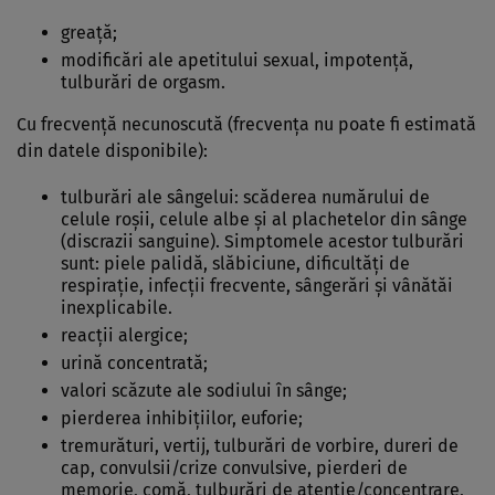
greaţă;
modificări ale apetitului sexual, impotenţă,
tulburări de orgasm.
Cu frecvenţă necunoscută (frecvența nu poate fi estimată
din datele disponibile):
tulburări ale sângelui: scăderea numărului de
celule roşii, celule albe şi al plachetelor din sânge
(discrazii sanguine). Simptomele acestor tulburări
sunt: piele palidă, slăbiciune, dificultăţi de
respiraţie, infecţii frecvente, sângerări şi vânătăi
inexplicabile.
reacţii alergice;
urină concentrată;
valori scăzute ale sodiului în sânge;
pierderea inhibiţiilor, euforie;
tremurături, vertij, tulburări de vorbire, dureri de
cap, convulsii/crize convulsive, pierderi de
memorie, comă, tulburări de atenţie/concentrare,