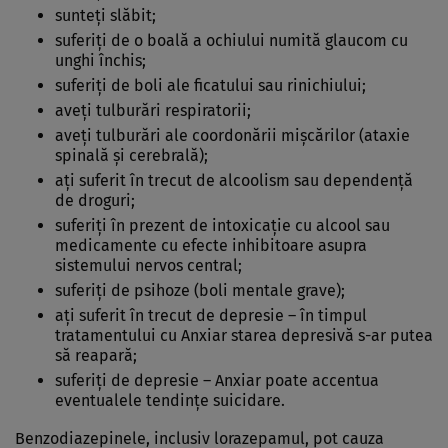
sunteţi slăbit;
suferiţi de o boală a ochiului numită glaucom cu
unghi închis;
suferiţi de boli ale ficatului sau rinichiului;
aveţi tulburări respiratorii;
aveţi tulburări ale coordonării mişcărilor (ataxie
spinală şi cerebrală);
aţi suferit în trecut de alcoolism sau dependenţă
de droguri;
suferiţi în prezent de intoxicaţie cu alcool sau
medicamente cu efecte inhibitoare asupra
sistemului nervos central;
suferiţi de psihoze (boli mentale grave);
aţi suferit în trecut de depresie – în timpul
tratamentului cu Anxiar starea depresivă s-ar putea
să reapară;
suferiţi de depresie – Anxiar poate accentua
eventualele tendinţe suicidare.
Benzodiazepinele, inclusiv lorazepamul, pot cauza