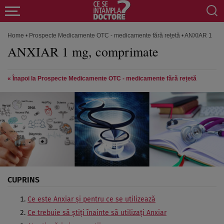
Home
•
Prospecte Medicamente OTC - medicamente fără rețetă
•
ANXIAR 1 mg,
ANXIAR 1 mg, comprimate
« Înapoi la Prospecte Medicamente OTC - medicamente fără rețetă
CUPRINS
Ce este Anxiar şi pentru ce se utilizează
Ce trebuie să ştiţi înainte să utilizaţi Anxiar