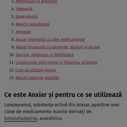
Atenționări și precauții
Toleranţă
Dependenţă
Reacţii paradoxale
Amnezie
Anxiar împreună cu alte medicamente
Anxiar împreună cu alimente, băuturi și alcool
Sarcina, alăptarea și fertilitatea
Conducerea vehiculelor şi folosirea utilajelor
Cum să utilizați Anxiar
Reacții adverse posibile
Ce este Anxiar şi pentru ce se utilizează
Lorazepamul, substanţa activă din Anxiar, aparţine unei
clase de medicamente numite derivaţi de
benzodiazepine
, anxiolitice.