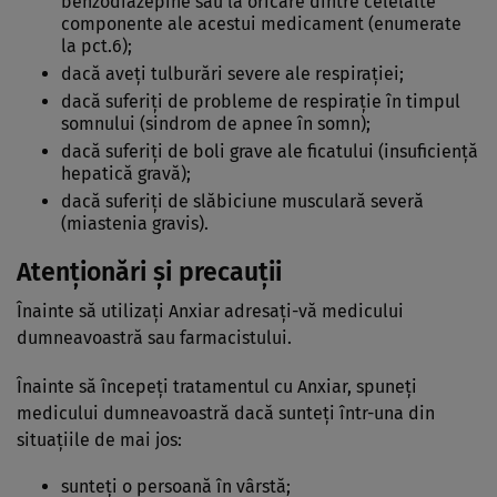
benzodiazepine sau la oricare dintre celelalte
componente ale acestui medicament (enumerate
la pct.6);
dacă aveţi tulburări severe ale respiraţiei;
dacă suferiţi de probleme de respiraţie în timpul
somnului (sindrom de apnee în somn);
dacă suferiţi de boli grave ale ficatului (insuficienţă
hepatică gravă);
dacă suferiţi de slăbiciune musculară severă
(miastenia gravis).
Atenționări și precauții
Înainte să utilizaţi Anxiar adresaţi-vă medicului
dumneavoastră sau farmacistului.
Înainte să începeţi tratamentul cu Anxiar, spuneţi
medicului dumneavoastră dacă sunteţi într-una din
situaţiile de mai jos:
sunteţi o persoană în vârstă;