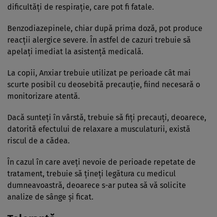
dificultăţi de respiraţie, care pot fi fatale.
Benzodiazepinele, chiar după prima doză, pot produce
reacţii alergice severe. În astfel de cazuri trebuie să
apelaţi imediat la asistenţă medicală.
La copii, Anxiar trebuie utilizat pe perioade cât mai
scurte posibil cu deosebită precauţie, fiind necesară o
monitorizare atentă.
Dacă sunteţi în vârstă, trebuie să fiţi precauţi, deoarece,
datorită efectului de relaxare a musculaturii, există
riscul de a cădea.
În cazul în care aveţi nevoie de perioade repetate de
tratament, trebuie să ţineţi legătura cu medicul
dumneavoastră, deoarece s-ar putea să vă solicite
analize de sânge şi ficat.