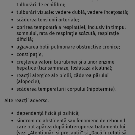
tulburări de echilibru;
tulburări vizuale: vedere dublă, vedere înceţoşată;
scăderea tensiunii arteriale;
oprirea temporară a respiraţiei, inclusiv în timpul
somnului, rata de respiraţie scăzută, respiraţie
dificilă;
agravarea bolii pulmonare obstructive cronice;
constipaţie;
creşterea valorii bilirubinei şi a unor enzime
hepatice (transaminaze, fosfatază alcalină);
reacţii alergice ale pielii, căderea părului
(alopecie);
scăderea temperaturii corpului (hipotermie).
Alte reacţii adverse:
dependenţă fizică şi psihică;
sindrom de abstinenţă sau fenomene de rebound,
care pot apărea după întreruperea tratamentului
(vezi „Atenționări și precauții” şi „Dacă încetaţi să