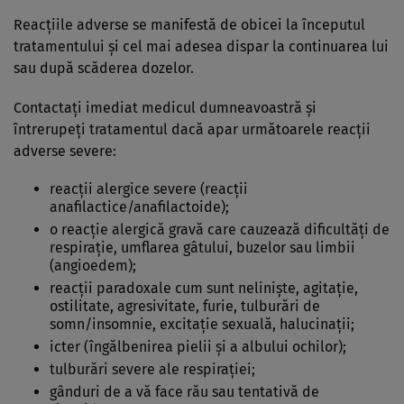
Reacţiile adverse se manifestă de obicei la începutul
tratamentului şi cel mai adesea dispar la continuarea lui
sau după scăderea dozelor.
Contactaţi imediat medicul dumneavoastră şi
întrerupeţi tratamentul dacă apar următoarele reacţii
adverse severe:
reacţii alergice severe (reacţii
anafilactice/anafilactoide);
o reacţie alergică gravă care cauzează dificultăţi de
respiraţie, umflarea gâtului, buzelor sau limbii
(angioedem);
reacţii paradoxale cum sunt nelinişte, agitaţie,
ostilitate, agresivitate, furie, tulburări de
somn/insomnie, excitaţie sexuală, halucinaţii;
icter (îngălbenirea pielii şi a albului ochilor);
tulburări severe ale respiraţiei;
gânduri de a vă face rău sau tentativă de