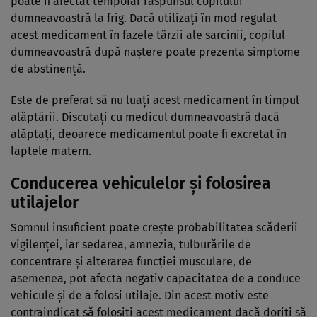
poate fi afectat temporar răspunsul copilului
dumneavoastră la frig. Dacă utilizaţi în mod regulat
acest medicament în fazele târzii ale sarcinii, copilul
dumneavoastră după naştere poate prezenta simptome
de abstinenţă.
Este de preferat să nu luaţi acest medicament în timpul
alăptării. Discutaţi cu medicul dumneavoastră dacă
alăptaţi, deoarece medicamentul poate fi excretat în
laptele matern.
Conducerea vehiculelor şi folosirea
utilajelor
Somnul insuficient poate creşte probabilitatea scăderii
vigilenţei, iar sedarea, amnezia, tulburările de
concentrare şi alterarea funcţiei musculare, de
asemenea, pot afecta negativ capacitatea de a conduce
vehicule şi de a folosi utilaje. Din acest motiv este
contraindicat să folosiţi acest medicament dacă doriţi să