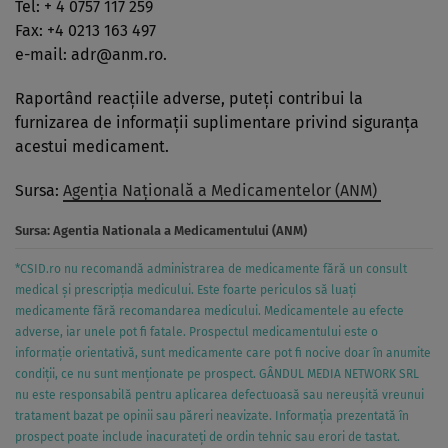
Tel: + 4 0757 117 259
Fax: +4 0213 163 497
e-mail:
adr@anm.ro
.
Raportând reacţiile adverse, puteţi contribui la
furnizarea de informaţii suplimentare privind siguranţa
acestui medicament.
Sursa:
Agenția Națională a Medicamentelor (ANM)
Sursa:
Agentia Nationala a Medicamentului (ANM)
*CSID.ro nu recomandă administrarea de medicamente fără un consult
medical și prescripția medicului. Este foarte periculos să luați
medicamente fără recomandarea medicului. Medicamentele au efecte
adverse, iar unele pot fi fatale. Prospectul medicamentului este o
informație orientativă, sunt medicamente care pot fi nocive doar în anumite
condiții, ce nu sunt menționate pe prospect. GÂNDUL MEDIA NETWORK SRL
nu este responsabilă pentru aplicarea defectuoasă sau nereușită vreunui
tratament bazat pe opinii sau păreri neavizate. Informația prezentată în
prospect poate include inacurateți de ordin tehnic sau erori de tastat.