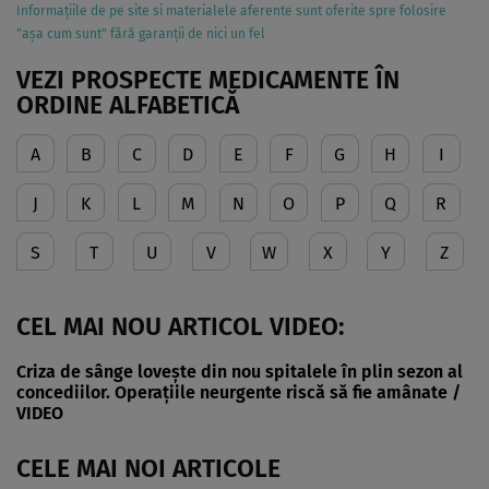
Informațiile de pe site si materialele aferente sunt oferite spre folosire
"așa cum sunt" fără garanții de nici un fel
VEZI PROSPECTE MEDICAMENTE ÎN
ORDINE ALFABETICĂ
A
B
C
D
E
F
G
H
I
J
K
L
M
N
O
P
Q
R
S
T
U
V
W
X
Y
Z
CEL MAI NOU ARTICOL VIDEO:
Criza de sânge lovește din nou spitalele în plin sezon al
concediilor. Operațiile neurgente riscă să fie amânate /
VIDEO
CELE MAI NOI ARTICOLE