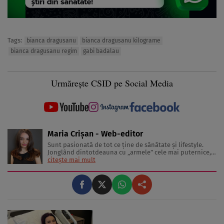
Tags:
bianca dragusanu
bianca dragusanu kilograme
bianca dragusanu regim
gabi badalau
Urmărește CSID pe Social Media
Maria Crișan - Web-editor
Sunt pasionată de tot ce ține de sănătate și lifestyle.
Jonglând dintotdeauna cu „armele” cele mai puternice,
cuvintele, îmi place să împărtășesc cu cititorii diverse
citește mai mult
sfaturi și idei despre tot ceea ce înseamnă o viață trăită
sănătos și frumos. Lucrez în jurnalism de 3 ani, ...