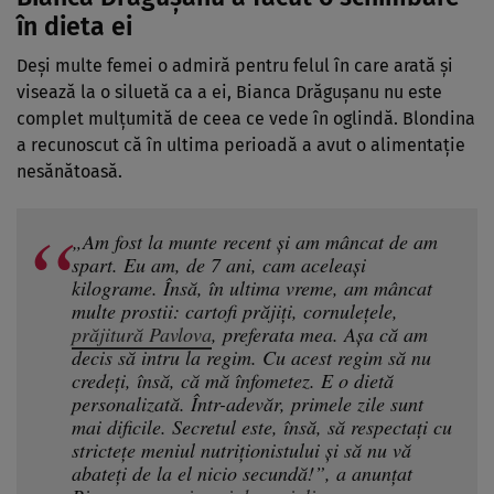
în dieta ei
Deși multe femei o admiră pentru felul în care arată și
visează la o siluetă ca a ei, Bianca Drăgușanu nu este
complet mulțumită de ceea ce vede în oglindă. Blondina
a recunoscut că în ultima perioadă a avut o alimentație
nesănătoasă.
„Am fost la munte recent și am mâncat de am
spart. Eu am, de 7 ani, cam aceleași
kilograme. Însă, în ultima vreme, am mâncat
multe prostii: cartofi prăjiți, cornulețele,
prăjitură Pavlova
, preferata mea. Așa că am
decis să intru la regim. Cu acest regim să nu
credeți, însă, că mă înfometez. E o dietă
personalizată. Într-adevăr, primele zile sunt
mai dificile. Secretul este, însă, să respectați cu
strictețe meniul nutriționistului și să nu vă
abateți de la el nicio secundă!”, a anunțat