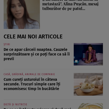
metastază”. Alina Pușcău, mesaj
tulburător de pe patul...
CELE MAI NOI ARTICOLE
ȘTIRI
De ce apar cârceii noaptea. Cauzele
surprinzătoare și ce poți face ca să îi
previi
CASĂ, GRĂDINĂ, ANIMALE DE COMPANIE
Cum cureți usturoiul în câteva
secunde. Trucuri simple care îți
economisesc timp în bucătărie
DIETĂ ȘI NUTRIȚIE