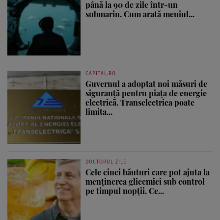
până la 90 de zile într-un
submarin. Cum arată meniul...
CAPITAL.RO
Guvernul a adoptat noi măsuri de
siguranță pentru piața de energie
electrică. Transelectrica poate
limita...
DOCTORUL ZILEI
Cele cinci băuturi care pot ajuta la
menținerea glicemiei sub control
pe timpul nopții. Ce...