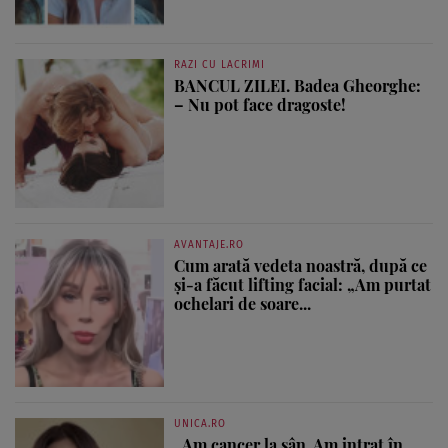
RAZI CU LACRIMI
BANCUL ZILEI. Badea Gheorghe:
– Nu pot face dragoste!
AVANTAJE.RO
Cum arată vedeta noastră, după ce
și-a făcut lifting facial: „Am purtat
ochelari de soare...
UNICA.RO
„Am cancer la sân. Am intrat în