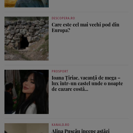
DESCOPERA.RO
Care este cel mai vechi pod din
Europa?
PROSPORT
Ioana Țiriac, vacanță de mega –
lux într-un castel unde o noapte
de cazare costă...
KANALD.RO
Alina Pușcău începe astăzi