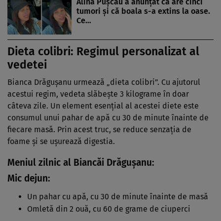
Alina Pușcău a anunțat că are cinci
tumori și că boala s-a extins la oase.
Ce…
Dieta colibri: Regimul personalizat al
vedetei
Bianca Drăgușanu urmează „dieta colibri”. Cu ajutorul
acestui regim, vedeta slăbește 3 kilograme în doar
câteva zile. Un element esențial al acestei diete este
consumul unui pahar de apă cu 30 de minute înainte de
fiecare masă. Prin acest truc, se reduce senzația de
foame și se ușurează digestia.
Meniul zilnic al Biancăi Drăgușanu:
Mic dejun:
Un pahar cu apă, cu 30 de minute înainte de masă
Omletă din 2 ouă, cu 60 de grame de ciuperci