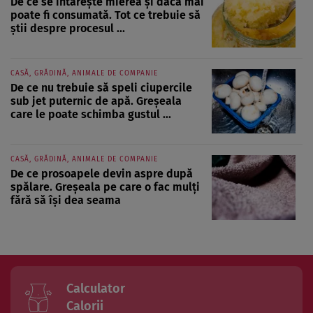
De ce se întărește mierea și dacă mai
poate fi consumată. Tot ce trebuie să
știi despre procesul ...
CASĂ, GRĂDINĂ, ANIMALE DE COMPANIE
De ce nu trebuie să speli ciupercile
sub jet puternic de apă. Greșeala
care le poate schimba gustul ...
CASĂ, GRĂDINĂ, ANIMALE DE COMPANIE
De ce prosoapele devin aspre după
spălare. Greșeala pe care o fac mulți
fără să își dea seama
Calculator
Calorii