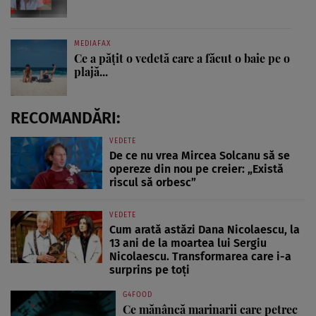
MEDIAFAX
Ce a pățit o vedetă care a făcut o baie pe o
plajă...
RECOMANDĂRI:
VEDETE
De ce nu vrea Mircea Solcanu să se
opereze din nou pe creier: „Există
riscul să orbesc”
VEDETE
Cum arată astăzi Dana Nicolaescu, la
13 ani de la moartea lui Sergiu
Nicolaescu. Transformarea care i-a
surprins pe toți
G4FOOD
Ce mănâncă marinarii care petrec