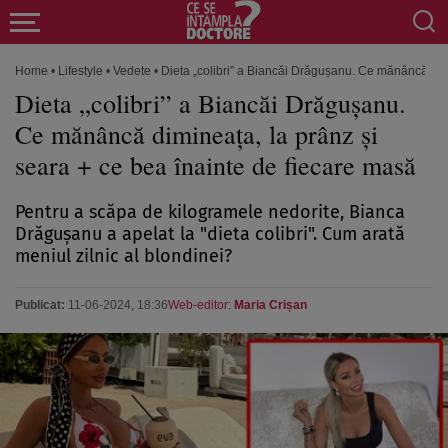
Home
•
Lifestyle
•
Vedete
•
Dieta „colibri” a Biancăi Drăgușanu. Ce mănâncă dimi
Dieta „colibri” a Biancăi Drăgușanu.
Ce mănâncă dimineața, la prânz și
seara + ce bea înainte de fiecare masă
Pentru a scăpa de kilogramele nedorite, Bianca
Drăgușanu a apelat la "dieta colibri". Cum arată
meniul zilnic al blondinei?
Publicat:
11-06-2024, 18:36
Web-editor:
Maria Crișan