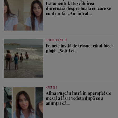
tratamentul. Dezvăluirea
dureroasă despre boala cu care se
confruntă: „Am intrat...
STIRILEKANALD
Femeie lovită de trăsnet când făcea
plajă: „Soțul ei...
KFETELE
Alina Pușcău intră în operație! Ce
mesaj a lăsat vedeta după ce a
anunțat că...