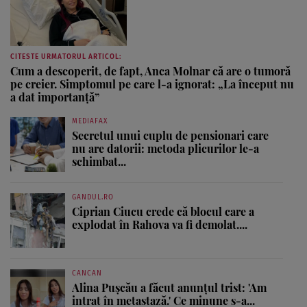
CITESTE URMATORUL ARTICOL:
Cum a descoperit, de fapt, Anca Molnar că are o tumoră
pe creier. Simptomul pe care l-a ignorat: „La început nu
a dat importanță”
MEDIAFAX
Secretul unui cuplu de pensionari care
nu are datorii: metoda plicurilor le-a
schimbat...
GANDUL.RO
Ciprian Ciucu crede că blocul care a
explodat în Rahova va fi demolat....
CANCAN
Alina Pușcău a făcut anunțul trist: 'Am
intrat în metastază.' Ce minune s-a...