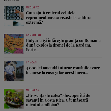
MEDIAFAX
Cum ajută creierul celulele
reproducătoare să reziste la căldura
extremă?
GANDUL.RO
Bulgaria își întărește granița cu România
după explozia dronei de la Kardam.
Forțe...
CANCAN
4.000 lei amendă tuturor românilor care
locuiesc la casă și fac acest lucru...
MEDIAFAX
„Broscuța de cafea”, descoperită de
savanți în Costa Rica. Cât măsoară
micuțul amfibian?