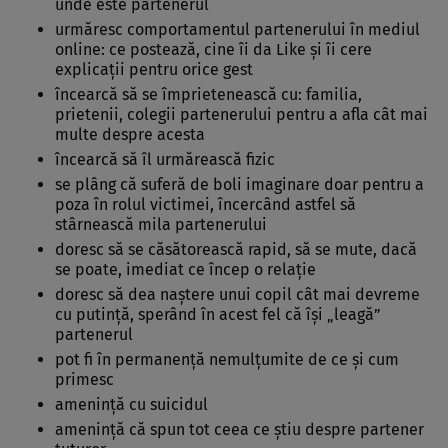
unde este partenerul
urmăresc comportamentul partenerului în mediul
online: ce postează, cine îi da Like şi îi cere
explicaţii pentru orice gest
încearcă să se împrietenească cu: familia,
prietenii, colegii partenerului pentru a afla cât mai
multe despre acesta
încearcă să îl urmărească fizic
se plâng că suferă de boli imaginare doar pentru a
poza în rolul victimei, încercând astfel să
stârnească mila partenerului
doresc să se căsătorească rapid, să se mute, dacă
se poate, imediat ce încep o relaţie
doresc să dea naştere unui copil cât mai devreme
cu putinţă, sperând în acest fel că îşi „leagă”
partenerul
pot fi în permanenţă nemulţumite de ce şi cum
primesc
ameninţă cu suicidul
ameninţă că spun tot ceea ce ştiu despre partener