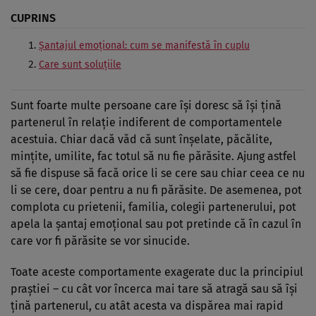
CUPRINS
Şantajul emoţional: cum se manifestă în cuplu
Care sunt soluţiile
Sunt foarte multe persoane care îşi doresc să îşi ţină
partenerul în relaţie indiferent de comportamentele
acestuia. Chiar dacă văd că sunt înşelate, păcălite,
minţite, umilite, fac totul să nu fie părăsite. Ajung astfel
să fie dispuse să facă orice li se cere sau chiar ceea ce nu
li se cere, doar pentru a nu fi părăsite. De asemenea, pot
complota cu prietenii, familia, colegii partenerului, pot
apela la şantaj emoţional sau pot pretinde că în cazul în
care vor fi părăsite se vor sinucide.
Toate aceste comportamente exagerate duc la principiul
praştiei – cu cât vor încerca mai tare să atragă sau să îşi
ţină partenerul, cu atât acesta va dispărea mai rapid