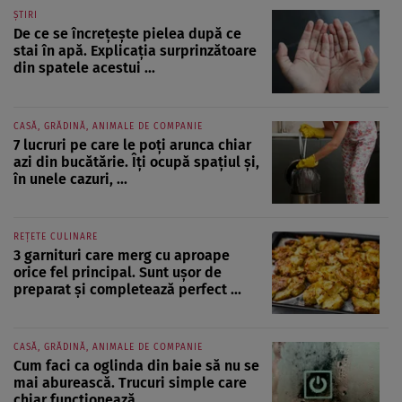
ȘTIRI
De ce se încrețește pielea după ce
stai în apă. Explicația surprinzătoare
din spatele acestui ...
CASĂ, GRĂDINĂ, ANIMALE DE COMPANIE
7 lucruri pe care le poți arunca chiar
azi din bucătărie. Îți ocupă spațiul și,
în unele cazuri, ...
REȚETE CULINARE
3 garnituri care merg cu aproape
orice fel principal. Sunt ușor de
preparat și completează perfect ...
CASĂ, GRĂDINĂ, ANIMALE DE COMPANIE
Cum faci ca oglinda din baie să nu se
mai aburească. Trucuri simple care
chiar funcționează