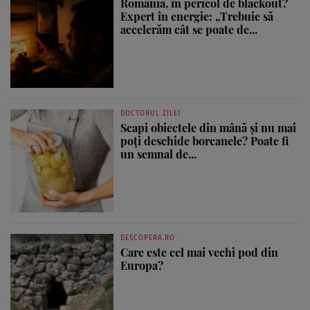
România, în pericol de blackout?
Expert în energie: „Trebuie să
accelerăm cât se poate de...
DOCTORUL ZILEI
Scapi obiectele din mână și nu mai
poți deschide borcanele? Poate fi
un semnal de...
DESCOPERA.RO
Care este cel mai vechi pod din
Europa?