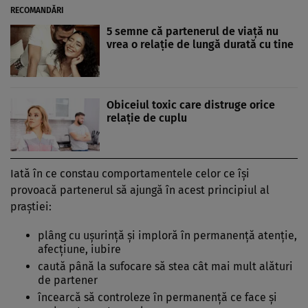
RECOMANDĂRI
5 semne că partenerul de viaţă nu
vrea o relaţie de lungă durată cu tine
Obiceiul toxic care distruge orice
relaţie de cuplu
Iată în ce constau comportamentele celor ce îşi
provoacă partenerul să ajungă în acest principiul al
praştiei:
plâng cu uşurinţă şi imploră în permanenţă atenţie,
afecţiune, iubire
caută până la sufocare să stea cât mai mult alături
de partener
încearcă să controleze în permanenţă ce face şi