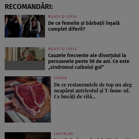
RECOMANDĂRI:
RELAȚII ȘI CUPLU
De ce femeile și bărbații înșală
complet diferit?
RELAȚII ȘI CUPLU
Cauzele frecvente ale divorțului la
persoanele peste 50 de ani. Ce este
„sindromul cuibului gol”
G4FOOD
De ce restaurantele de top nu aleg
neapărat antricotul și T-bone-ul.
Ce bucăți de vită...
CAPITAL.RO