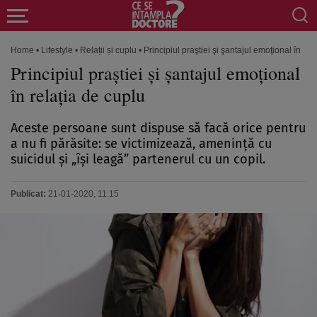
Home
•
Lifestyle
•
Relații și cuplu
•
Principiul praştiei şi şantajul emoţional în rel
Principiul praştiei şi şantajul emoţional
în relaţia de cuplu
Aceste persoane sunt dispuse să facă orice pentru
a nu fi părăsite: se victimizează, ameninţă cu
suicidul şi „îşi leagă” partenerul cu un copil.
Publicat:
21-01-2020, 11:15