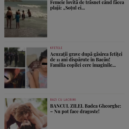
Femeie lovită de trăsnet când făcea
plajă: „Soțul ei...
KFETELE
Acuzații grave după găsirea fetiței
de 11 ani dispărute în Bacău!
Familia copilei cere imaginile...
RAZI CU LACRIMI
BANCUL ZILEI. Badea Gheorghe:
– Nu pot face dragoste!