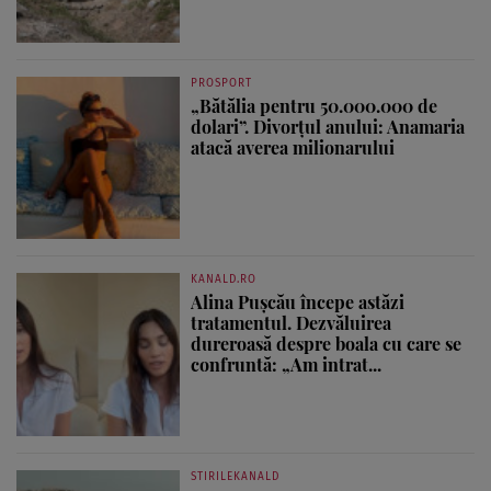
PROSPORT
„Bătălia pentru 50.000.000 de
dolari”. Divorțul anului: Anamaria
atacă averea milionarului
KANALD.RO
Alina Pușcău începe astăzi
tratamentul. Dezvăluirea
dureroasă despre boala cu care se
confruntă: „Am intrat...
STIRILEKANALD