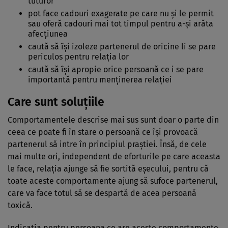
tuturor
pot face cadouri exagerate pe care nu şi le permit
sau oferă cadouri mai tot timpul pentru a-şi arăta
afecţiunea
caută să îşi izoleze partenerul de oricine li se pare
periculos pentru relaţia lor
caută să îşi apropie orice persoană ce i se pare
importantă pentru menţinerea relaţiei
Care sunt soluţiile
Comportamentele descrise mai sus sunt doar o parte din
ceea ce poate fi în stare o persoană ce îşi provoacă
partenerul să intre în principiul praştiei. Însă, de cele
mai multe ori, independent de eforturile pe care aceasta
le face, relaţia ajunge să fie sortită eşecului, pentru că
toate aceste comportamente ajung să sufoce partenerul,
care va face totul să se despartă de acea persoană
toxică.
Indicaţia pentru persoana ce are aceste comportamente