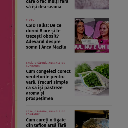
care o fac mulți fără
să își dea seama
VIDEO
CSID Talks: De ce
dormi 8 ore și te
trezești obosit?
Adevărul despre
somn | Anca Mazilu
CASĂ, GRĂDINĂ, ANIMALE DE
COMPANIE
Cum congelezi corect
verdețurile pentru
vară. Trucuri simple
ca să își păstreze
aroma și
prospețimea
CASĂ, GRĂDINĂ, ANIMALE DE
COMPANIE
Cum cureți o tigaie
din teflon arsă fără