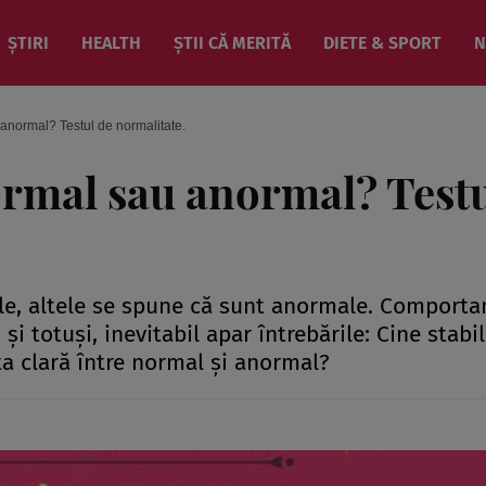
ȘTIRI
HEALTH
ȘTII CĂ MERITĂ
DIETE & SPORT
N
anormal? Testul de normalitate.
ormal sau anormal? Test
ale, altele se spune că sunt anormale. Comport
... şi totuşi, inevitabil apar întrebările: Cine stabi
a clară între normal şi anormal?