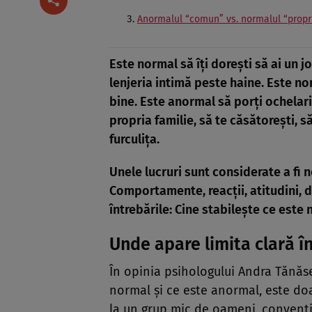
Anormalul “comun” vs. normalul “propr
Este normal să îţi doreşti să ai un jo
lenjeria intimă peste haine. Este nor
bine. Este anormal să porţi ochelarii
propria familie, să te căsătoreşti, 
furculiţa.
Unele lucruri sunt considerate a fi 
Comportamente, reacţii, atitudini, dec
întrebările: Cine stabileşte ce este 
Unde apare limita clară î
În opinia psihologului Andra Tănăs
normal şi ce este anormal, este do
la un grup mic de oameni, convenţi