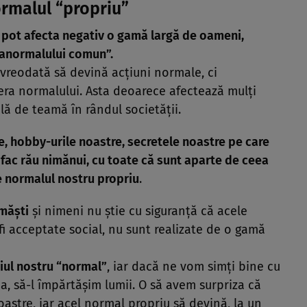
rmalul “propriu”
 pot afecta negativ o gamă largă de oameni,
“anormalului comun”.
a vreodată să devină acţiuni normale, ci
fera normalului. Asta deoarece afectează mulţi
lă de teamă în rândul societăţii.
me, hobby-urile noastre, secretele noastre pe care
 fac rău nimănui, cu toate că sunt aparte de ceea
de normalul nostru propriu
.
măşti
şi nimeni nu ştie cu siguranţă că acele
fi acceptate social, nu sunt realizate de o gamă
iul nostru “normal”
, iar dacă ne vom simţi bine cu
ea, să-l împărtăşim lumii. O să avem surpriza că
oastre, iar acel normal propriu să devină, la un