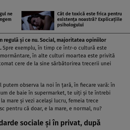
gul ne
Cât de toxică este frica pentru
lângem
existenţa noastră? Explicaţiile
psihologului
n regulă şi ce nu. Social, majoritatea opiniilor
l.
Spre exemplu, în timp ce într-o cultură este
înmormântare, în alte culturi moartea este privită
omat cere de la sine sărbătorirea trecerii unei
 putem observa la noi în ţară, în fiecare vară: în
um de baie în supermarket, te uiţi şi te întrebi
 la mare şi vezi acelaşi lucru, femeia trece
esc pentru că doar, e la mare, e normal, nu?
darde sociale şi în privat, după