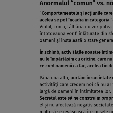
Anormalul “comun” vs. no
“Comportamentele şi acţiunile care
acelea se pot încadra în categoria 
Violul, crima, tâlhăria nu vor pute
întotdeauna vor fi înlăturate din s
oameni şi instalează o stare genera
În schimb, activităţile noastre inti
nu le împărtăşim cu oricine, care nu
ce cred oamenii ca fac, acelea ţin 
Până una alta,
purtăm în societate 
activităţi care credem noi că nu ar 
largă de oameni în intimitatea lor.
Secretul este să ne construim propr
el şi nu afectează negativ societat
mulţi să se regăsească în spusele n