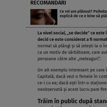
RECOMANDĂRI
Ce rol are plânsul? Psiholo
explică de ce e bine să p
La nivel social, „se decide” ce este î
decid ce este considerat a fi norma
normal să plângi şi să jeleşti la o 
ca un motiv de sărbătoare, care aut
persoane către alte „meleaguri”.
Un alt exemplu interesant pe care îl
Capitală, dacă vezi o femeie în cost
ce-i cu ea; dacă eşti într-o staţiune
neobservată şi acest lucru pare fir
Trăim în public după stan