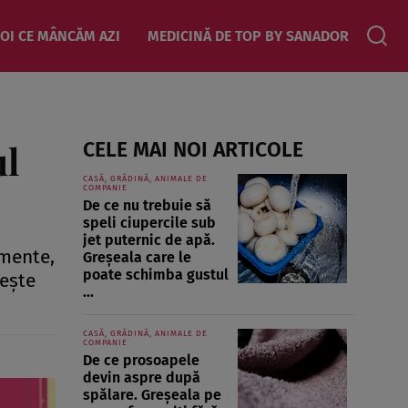
OI CE MÂNCĂM AZI
MEDICINĂ DE TOP BY SANADOR
ul
CELE MAI NOI ARTICOLE
CASĂ, GRĂDINĂ, ANIMALE DE
COMPANIE
De ce nu trebuie să
speli ciupercile sub
jet puternic de apă.
amente,
Greșeala care le
poate schimba gustul
leşte
...
CASĂ, GRĂDINĂ, ANIMALE DE
COMPANIE
De ce prosoapele
devin aspre după
spălare. Greșeala pe