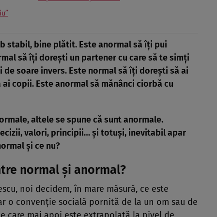
iu”
b stabil, bine plătit. Este anormal să îţi pui
mal să îţi doreşti un partener cu care să te simţi
 de soare invers. Este normal să îţi doreşti să ai
să ai copii. Este anormal să mănânci ciorbă cu
normale, altele se spune că sunt anormale.
izii, valori, principii… şi totuşi, inevitabil apar
normal şi ce nu?
ntre normal şi anormal?
escu, noi decidem, în mare măsură, ce este
ar o convenţie socială pornită de la un om sau de
e care mai apoi este extrapolată la nivel de