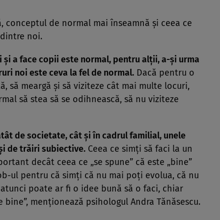
mă, conceptul de normal mai înseamnă şi ceea ce
 dintre noi.
i şi a face copii este normal, pentru alţii, a-şi urma
ruri noi este ceva la fel de normal.
Dacă pentru o
, să meargă şi să viziteze cât mai multe locuri,
mal să stea să se odihnească, să nu viziteze
ât de societate, cât şi în cadrul familial, unele
i de trăiri subiective.
Ceea ce simţi să faci la un
ortant decât ceea ce „se spune” că este „bine”
 job-ul pentru că simţi că nu mai poţi evolua, că nu
 atunci poate ar fi o idee bună să o faci, chiar
ste bine”, menţionează psihologul Andra Tănăsescu.