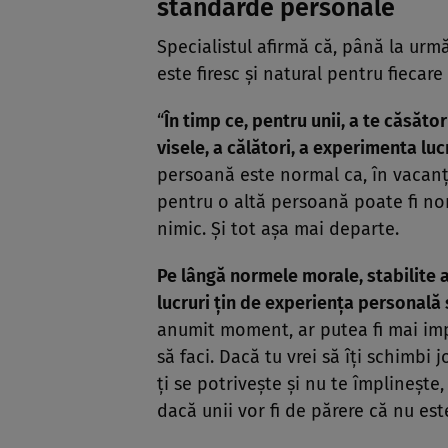
standarde personale
Specialistul afirmă că, până la ur
este firesc şi natural pentru fiecare
“
În timp ce, pentru unii, a te căsător
visele, a călători, a experimenta luc
persoană este normal ca, în vacanţă
pentru o altă persoană poate fi nor
nimic. Şi tot aşa mai departe.
Pe lângă normele morale, stabilite at
lucruri ţin de experienţa personală ş
anumit moment, ar putea fi mai imp
să faci. Dacă tu vrei să îţi schimbi
ţi se potriveşte şi nu te împlineşte,
dacă unii vor fi de părere că nu e