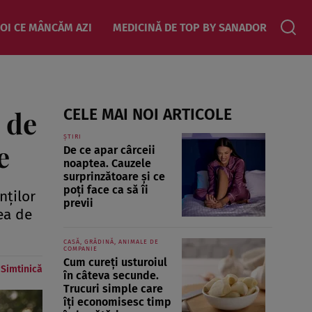
OI CE MÂNCĂM AZI
MEDICINĂ DE TOP BY SANADOR
 de
CELE MAI NOI ARTICOLE
ȘTIRI
e
De ce apar cârceii
noaptea. Cauzele
surprinzătoare și ce
poți face ca să îi
nților
previi
ea de
CASĂ, GRĂDINĂ, ANIMALE DE
COMPANIE
Cum cureți usturoiul
Simtinică
în câteva secunde.
Trucuri simple care
îți economisesc timp