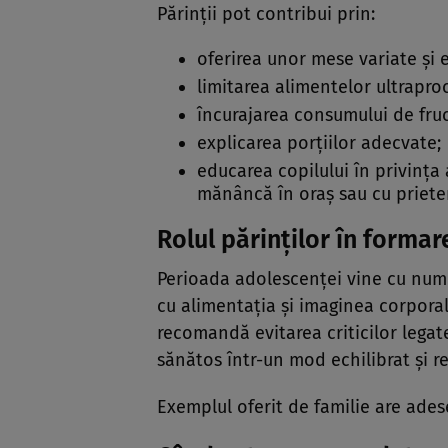
Părinții pot contribui prin:
oferirea unor mese variate și e
limitarea alimentelor ultrapro
încurajarea consumului de fruc
explicarea porțiilor adecvate;
educarea copilului în privința
mănâncă în oraș sau cu prieten
Rolul părinților în forma
Perioada adolescenței vine cu numer
cu alimentația și imaginea corporal
recomandă evitarea criticilor legat
sănătos într-un mod echilibrat și re
Exemplul oferit de familie are ade