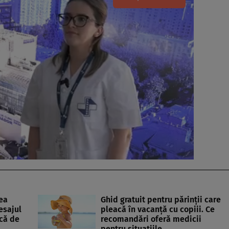
ea
Ghid gratuit pentru părinții care
esajul
pleacă în vacanță cu copiii. Ce
că de
recomandări oferă medicii
pentru situațiile…