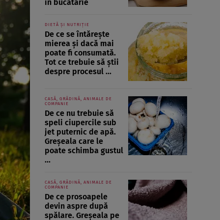
în bucătărie
DIETĂ ȘI NUTRIȚIE
De ce se întărește
mierea și dacă mai
poate fi consumată.
Tot ce trebuie să știi
despre procesul ...
CASĂ, GRĂDINĂ, ANIMALE DE
COMPANIE
De ce nu trebuie să
speli ciupercile sub
jet puternic de apă.
Greșeala care le
poate schimba gustul
...
CASĂ, GRĂDINĂ, ANIMALE DE
COMPANIE
De ce prosoapele
devin aspre după
spălare. Greșeala pe