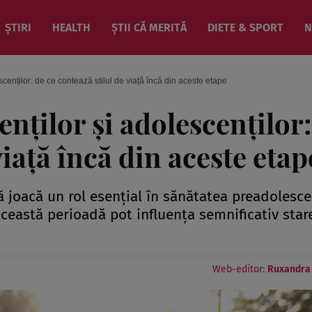
ȘTIRI
HEALTH
ȘTII CĂ MERITĂ
DIETE & SPORT
N
cenților: de ce contează stilul de viață încă din aceste etape
nților și adolescenților:
viață încă din aceste etap
tă joacă un rol esențial în sănătatea preadolesce
 această perioadă pot influența semnificativ star
Web-editor:
Ruxandra 