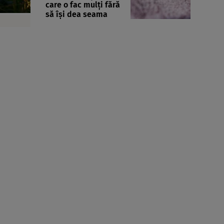
care o fac mulți fără
să își dea seama