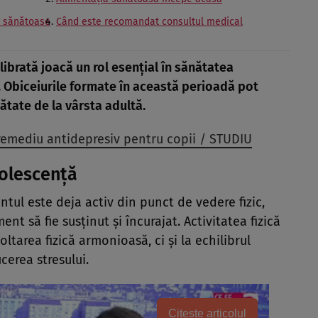
or sănătoase
Când este recomandat consultul medical
ilibrată joacă un rol esențial în sănătatea
. Obiceiurile formate în această perioadă pot
ătate de la vârsta adultă.
 remediu antidepresiv pentru copii / STUDIU
dolescență
ul este deja activ din punct de vedere fizic,
 să fie susținut și încurajat. Activitatea fizică
ltarea fizică armonioasă, ci și la echilibrul
cerea stresului.
Citește articolul