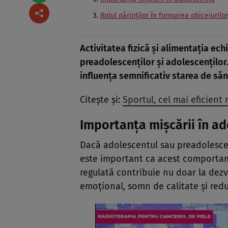
Rolul părinților în formarea obiceiuril
Activitatea fizică și alimentația ech
preadolescenților și adolescenților
influența semnificativ starea de săn
Citește și:
Sportul, cel mai eficient
Importanța mișcării în a
Dacă adolescentul sau preadolescent
este important ca acest comportament
regulată contribuie nu doar la dezvo
emoțional, somn de calitate și redu