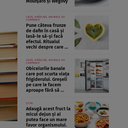
Mounjaro și Wegovy
CASĂ, GRĂDINĂ, ANIMALE DE
COMPANIE
Pune câteva frunze
de dafin în casă și
lasă-le să-și facă
efectul. Ritualul
vechi despre care ...
CASĂ, GRĂDINĂ, ANIMALE DE
COMPANIE
Obiceiurile banale
care pot scurta viața
frigiderului. Greșeli
pe care le facem
aproape fără să ...
ȘTIRI
Adaugă acest fruct la
micul dejun și ai
putea face un mare
favor organismului.