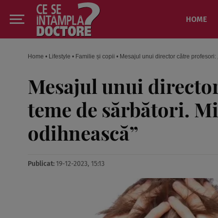
HOME
Home
•
Lifestyle
•
Familie și copii
•
Mesajul unui director către profesori
Mesajul unui director
teme de sărbători. Mi
odihnească”
Publicat:
19-12-2023, 15:13