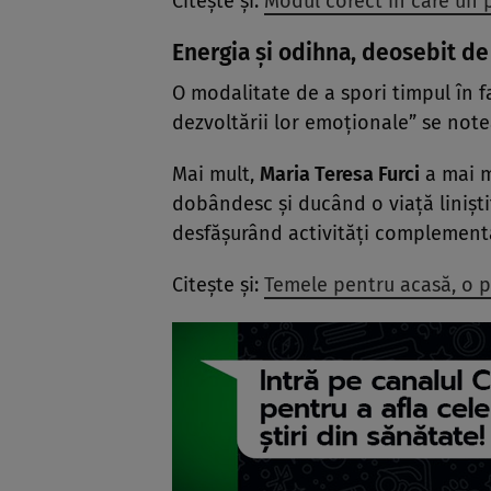
Citește și:
Modul corect în care un p
Energia și odihna, deosebit d
O modalitate de a spori timpul în fa
dezvoltării lor emoționale” se notea
Mai mult,
Maria Teresa Furci
a mai m
dobândesc și ducând o viață liniștită
desfășurând activități complementare
Citește și:
Temele pentru acasă, o p