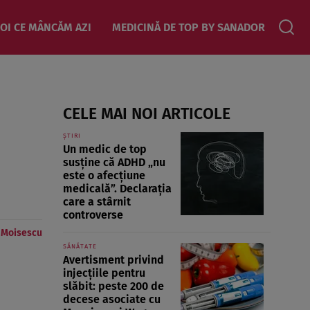
OI CE MÂNCĂM AZI
MEDICINĂ DE TOP BY SANADOR
CELE MAI NOI ARTICOLE
ȘTIRI
Un medic de top
susține că ADHD „nu
este o afecțiune
medicală”. Declarația
care a stârnit
controverse
e Moisescu
SĂNĂTATE
Avertisment privind
injecțiile pentru
slăbit: peste 200 de
decese asociate cu