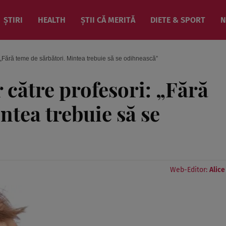
ȘTIRI
HEALTH
ȘTII CĂ MERITĂ
DIETE & SPORT
N
: „Fără teme de sărbători. Mintea trebuie să se odihnească”
 către profesori: „Fără
ntea trebuie să se
Web-Editor:
Alic