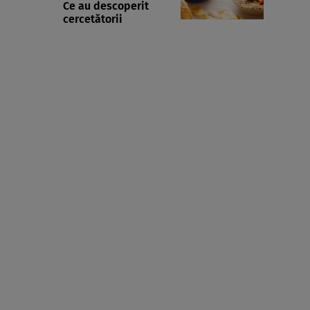
Ce au descoperit
cercetătorii