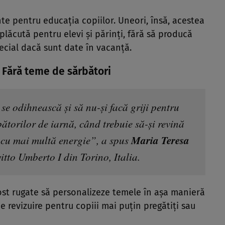
nte
pentru
educația
copiilor. Uneori,
însă
,
acestea
plăcută
pentru elevi
și
părinți
,
fără
să
producă
ecial
dacă
sunt date
în
vacanță
.
t! Fără teme de sărbători
se odihnească și să nu-și facă griji pentru
bătorilor de iarnă, când trebuie să-și revină
Maria Teresa
n cu mai multă energie”, a spus
itto Umberto I din Torino, Italia.
fost rugate să personalizeze temele în așa manieră
e revizuire pentru copiii mai puțin pregătiți sau