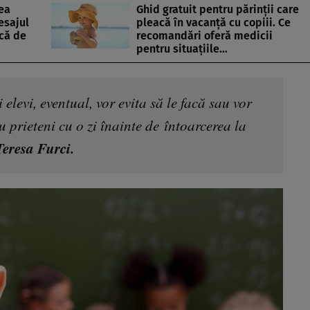
ea
Ghid gratuit pentru părinții care
esajul
pleacă în vacanță cu copiii. Ce
că de
recomandări oferă medicii
pentru situațiile…
elevi, eventual, vor evita să le facă sau vor
u prieteni cu o zi înainte de întoarcerea la
eresa Furci.