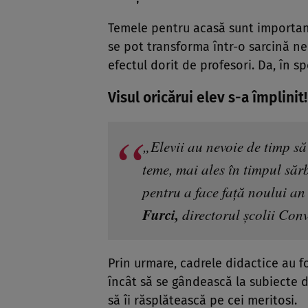
Temele pentru
acasă
sunt
importa
se
pot
transforma
într
-o
sarcin
ă
ne
efectul
dorit
de profesori.
Da
,
în
sp
Visul oricărui elev s-a împlini
„Elevii au nevoie de timp să 
teme, mai ales în timpul săr
pentru a face față noului a
Furci,
directorul școlii Conv
Prin urmare, cadrele didactice au 
încât să se gândească la subiecte d
să îi răsplătească pe cei meritosi.