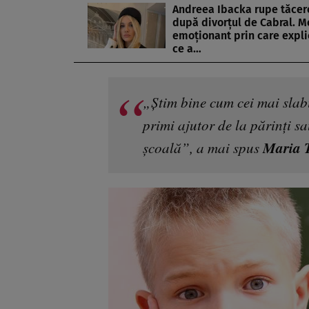
Andreea Ibacka rupe tăcer
după divorțul de Cabral. M
emoționant prin care expli
ce a…
„Știm bine cum cei mai slabi 
primi ajutor de la părinți sa
Maria T
școală”, a mai spus