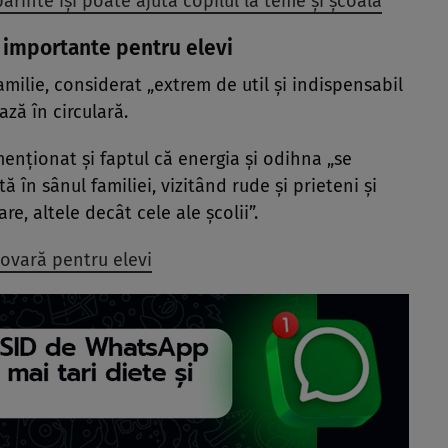
ărinte îşi poate ajuta copilul la teme şi şcoală
e importante pentru elevi
milie, considerat „extrem de util și indispensabil
ză în circulară.
enționat și faptul că energia și odihna „se
 în sânul familiei, vizitând rude și prieteni și
, altele decât cele ale școlii”.
ovară pentru elevi