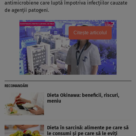
antimicrobiene care luptă împotriva infecţiilor cauzate
de agenţii patogeni.
Citește articolul
RECOMANDĂRI
Dieta Okinawa: beneficii, riscuri,
meniu
Dieta în sarcină: alimente pe care să
le consumi şi pe care să le eviţi