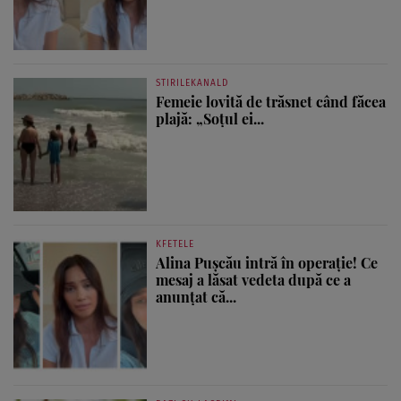
STIRILEKANALD
Femeie lovită de trăsnet când făcea
plajă: „Soțul ei...
KFETELE
Alina Pușcău intră în operație! Ce
mesaj a lăsat vedeta după ce a
anunțat că...