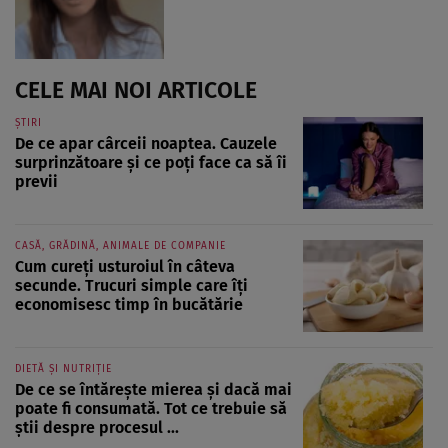
CELE MAI NOI ARTICOLE
ȘTIRI
De ce apar cârceii noaptea. Cauzele
surprinzătoare și ce poți face ca să îi
previi
CASĂ, GRĂDINĂ, ANIMALE DE COMPANIE
Cum cureți usturoiul în câteva
secunde. Trucuri simple care îți
economisesc timp în bucătărie
DIETĂ ȘI NUTRIȚIE
De ce se întărește mierea și dacă mai
poate fi consumată. Tot ce trebuie să
știi despre procesul ...