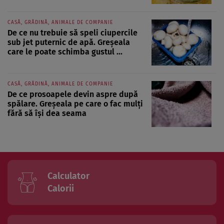
CASĂ, GRĂDINĂ, ANIMALE DE COMPANIE
De ce nu trebuie să speli ciupercile
sub jet puternic de apă. Greșeala
care le poate schimba gustul ...
CASĂ, GRĂDINĂ, ANIMALE DE COMPANIE
De ce prosoapele devin aspre după
spălare. Greșeala pe care o fac mulți
fără să își dea seama
Calculator
Calorii