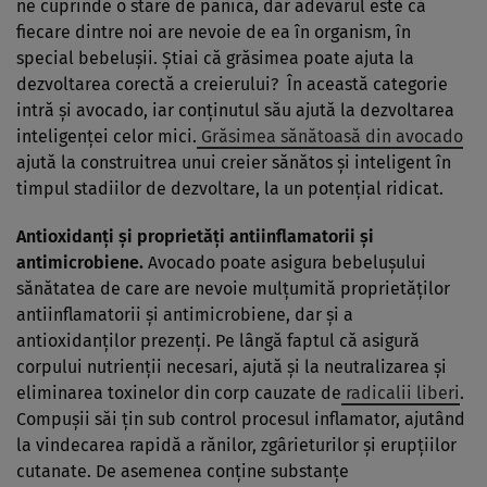
ne cuprinde o stare de panică, dar adevărul este că
fiecare dintre noi are nevoie de ea în organism, în
special bebeluşii. Ştiai că grăsimea poate ajuta la
dezvoltarea corectă a creierului? În această categorie
intră şi avocado, iar conţinutul său ajută la dezvoltarea
inteligenţei celor mici.
Grăsimea sănătoasă din avocado
ajută la construitrea unui creier sănătos şi inteligent în
timpul stadiilor de dezvoltare, la un potenţial ridicat.
Antioxidanţi şi proprietăţi antiinflamatorii şi
antimicrobiene.
Avocado poate asigura bebeluşului
sănătatea de care are nevoie mulţumită proprietăţilor
antiinflamatorii şi antimicrobiene, dar şi a
antioxidanţilor prezenţi. Pe lângă faptul că asigură
corpului nutrienţii necesari, ajută şi la neutralizarea şi
eliminarea toxinelor din corp cauzate de
radicalii liberi
.
Compuşii săi ţin sub control procesul inflamator, ajutând
la vindecarea rapidă a rănilor, zgârieturilor şi erupţiilor
cutanate. De asemenea conţine substanţe