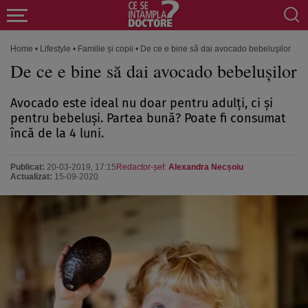
Home
•
Lifestyle
•
Familie și copii
•
De ce e bine să dai avocado bebeluşilor
De ce e bine să dai avocado bebeluşilor
Avocado este ideal nu doar pentru adulţi, ci şi
pentru bebeluşi. Partea bună? Poate fi consumat
încă de la 4 luni.
Publicat:
20-03-2019, 17:15
Redactor-șef:
Alexandra Necșoiu
Actualizat:
15-09-2020