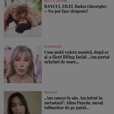
RAZI CU LACRIMI
BANCUL ZILEI. Badea Gheorghe:
– Nu pot face dragoste!
AVANTAJE.RO
Cum arată vedeta noastră, după ce
și-a făcut lifting facial: „Am purtat
ochelari de soare...
UNICA.RO
„Am cancer la sân. Am intrat în
metastază”. Alina Pușcău, mesaj
tulburător de pe patul...