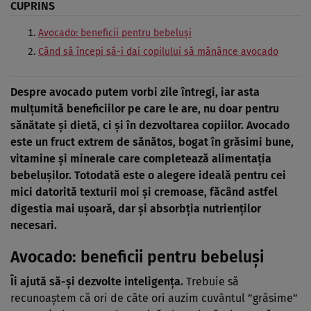
CUPRINS
Avocado: beneficii pentru bebeluşi
Când să începi să-i dai copilului să mănânce avocado
Despre avocado putem vorbi zile întregi, iar asta
mulţumită beneficiilor pe care le are, nu doar pentru
sănătate şi dietă, ci şi în dezvoltarea copiilor. Avocado
este un fruct extrem de sănătos, bogat în grăsimi bune,
vitamine şi minerale care completează alimentaţia
bebeluşilor. Totodată este o alegere ideală pentru cei
mici datorită texturii moi şi cremoase, făcând astfel
digestia mai uşoară, dar şi absorbţia nutrienţilor
necesari.
Avocado: beneficii pentru bebeluşi
Îi ajută să-şi dezvolte inteligenţa.
Trebuie să
recunoaştem că ori de câte ori auzim cuvântul ”grăsime”