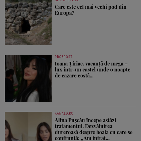
DESCOPERA.RO
Care este cel mai vechi pod din
Europa?
PROSPORT
Ioana Țiriac, vacanță de mega –
lux într-un castel unde o noapte
de cazare costă...
KANALD.RO
Alina Pușcău începe astăzi
tratamentul. Dezvăluirea
dureroasă despre boala cu care se
confruntă: „Am intrat...