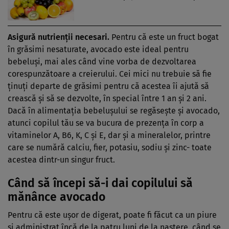
Asigură nutrienţii necesari.
Pentru că este un fruct bogat
în grăsimi nesaturate, avocado este ideal pentru
bebeluşi, mai ales când vine vorba de dezvoltarea
corespunzătoare a creierului. Cei mici nu trebuie să fie
ţinuţi departe de grăsimi pentru că acestea îi ajută să
crească şi să se dezvolte, în special între 1 an şi 2 ani.
Dacă în alimentaţia bebeluşului se regăseşte şi avocado,
atunci copilul tău se va bucura de prezenţa în corp a
vitaminelor A, B6, K, C şi E, dar şi a mineralelor, printre
care se numără calciu, fier, potasiu, sodiu şi zinc- toate
acestea dintr-un singur fruct.
Când să începi să-i dai copilului să
mănânce avocado
Pentru că este uşor de digerat, poate fi făcut ca un piure
şi administrat încă de la patru luni de la naştere, când se