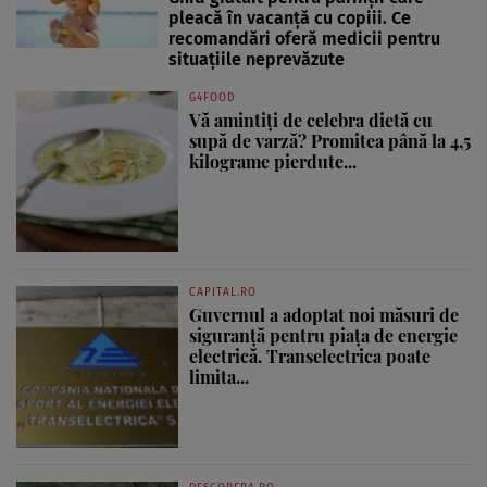
pleacă în vacanță cu copiii. Ce
recomandări oferă medicii pentru
situațiile neprevăzute
G4FOOD
Vă amintiți de celebra dietă cu
supă de varză? Promitea până la 4,5
kilograme pierdute...
CAPITAL.RO
Guvernul a adoptat noi măsuri de
siguranță pentru piața de energie
electrică. Transelectrica poate
limita...