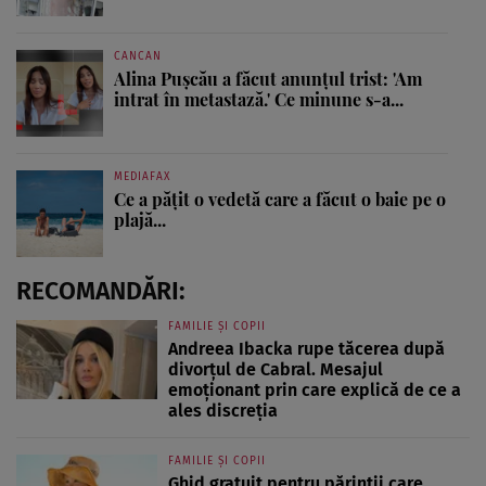
CANCAN
Alina Pușcău a făcut anunțul trist: 'Am
intrat în metastază.' Ce minune s-a...
MEDIAFAX
Ce a pățit o vedetă care a făcut o baie pe o
plajă...
RECOMANDĂRI:
FAMILIE ȘI COPII
Andreea Ibacka rupe tăcerea după
divorțul de Cabral. Mesajul
emoționant prin care explică de ce a
ales discreția
FAMILIE ȘI COPII
Ghid gratuit pentru părinții care