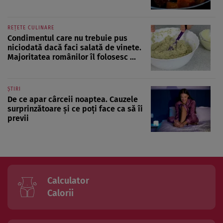
REȚETE CULINARE
Condimentul care nu trebuie pus
niciodată dacă faci salată de vinete.
Majoritatea românilor îl folosesc ...
ȘTIRI
De ce apar cârceii noaptea. Cauzele
surprinzătoare și ce poți face ca să îi
previi
Calculator
Calorii