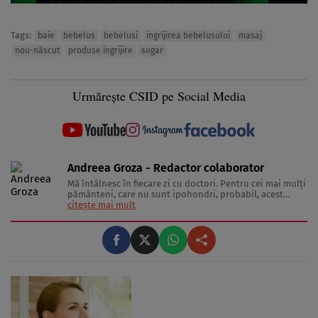
Tags:
baie
bebelus
bebelusi
ingrijirea bebelusului
masaj
nou-născut
produse ingrijire
sugar
Urmărește CSID pe Social Media
Andreea Groza - Redactor colaborator
Mă întâlnesc în fiecare zi cu doctori. Pentru cei mai mulţi
pământeni, care nu sunt ipohondri, probabil, acest
comportament pare ciudat. Dar socializăm în cadrul
citește mai mult
unor interviuri în care noi, echipa, încercăm să aflăm
poveşti scurte şi concise despre cum putem să
funcţionăm optim. Fiecare ...