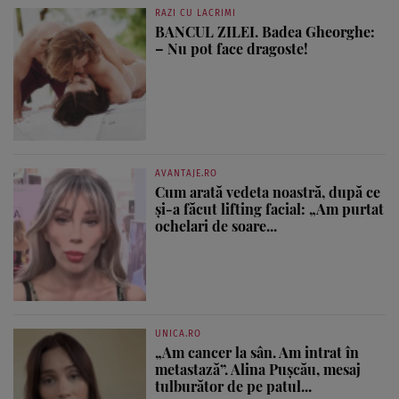
RAZI CU LACRIMI
BANCUL ZILEI. Badea Gheorghe:
– Nu pot face dragoste!
AVANTAJE.RO
Cum arată vedeta noastră, după ce
și-a făcut lifting facial: „Am purtat
ochelari de soare...
UNICA.RO
„Am cancer la sân. Am intrat în
metastază”. Alina Pușcău, mesaj
tulburător de pe patul...