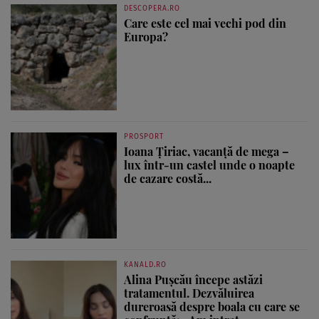
DESCOPERA.RO
Care este cel mai vechi pod din
Europa?
PROSPORT
Ioana Țiriac, vacanță de mega –
lux într-un castel unde o noapte
de cazare costă...
KANALD.RO
Alina Pușcău începe astăzi
tratamentul. Dezvăluirea
dureroasă despre boala cu care se