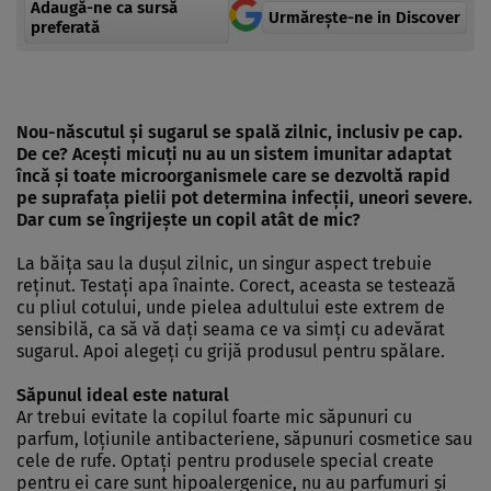
Adaugă-ne ca sursă
Urmărește-ne in Discover
preferată
Nou-născutul şi sugarul se spală zilnic, inclusiv pe cap.
De ce? Aceşti micuţi nu au un sistem imunitar adaptat
încă şi toate microorganismele care se dezvoltă rapid
pe suprafaţa pielii pot determina infecţii, uneori severe.
Dar cum se îngrijeşte un copil atât de mic?
La băiţa sau la duşul zilnic, un singur aspect trebuie
reţinut. Testaţi apa înainte. Corect, aceasta se testează
cu pliul cotului, unde pielea adultului este extrem de
sensibilă, ca să vă daţi seama ce va simţi cu adevărat
sugarul. Apoi alegeţi cu grijă produsul pentru spălare.
Săpunul ideal este natural
Ar trebui evitate la copilul foarte mic săpunuri cu
parfum, loţiunile antibacteriene, săpunuri cosmetice sau
cele de rufe. Optaţi pentru produsele special create
pentru ei care sunt hipoalergenice, nu au parfumuri şi