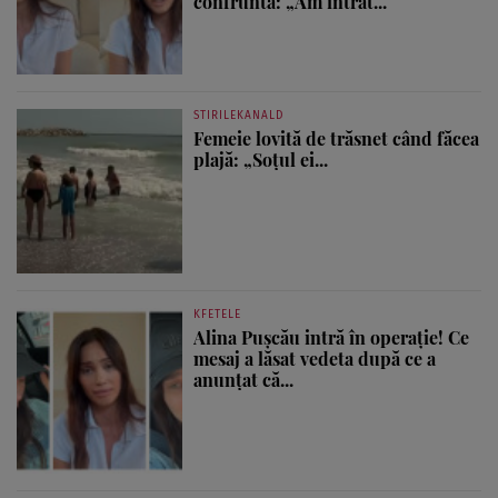
confruntă: „Am intrat...
STIRILEKANALD
Femeie lovită de trăsnet când făcea
plajă: „Soțul ei...
KFETELE
Alina Pușcău intră în operație! Ce
mesaj a lăsat vedeta după ce a
anunțat că...