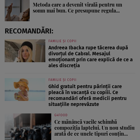
Metoda care a devenit virală pentru un
somn mai bun. Ce presupune regula...
RECOMANDĂRI:
FAMILIE ȘI COPII
Andreea Ibacka rupe tăcerea după
divorțul de Cabral. Mesajul
emoționant prin care explică de ce a
ales discreția
FAMILIE ȘI COPII
Ghid gratuit pentru părinții care
pleacă în vacanță cu copiii. Ce
recomandări oferă medicii pentru
situațiile neprevăzute
G4FOOD
Ce mănâncă vacile schimbă
compoziția laptelui. Un nou studiu
arată de ce unele tipuri conțin...