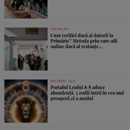
CAPITAL.RO
Cum verifici dacă ai datorii la
Primărie? Metoda prin care afli
online dacă ai restanțe...
DOCTORUL ZILEI
Portalul Leului 8/8 aduce
abundență. 5 zodii intră în cea mai
prosperă zi a anului