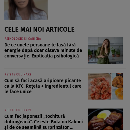
CELE MAI NOI ARTICOLE
PSIHOLOGIE ȘI CARIERĂ
De ce unele persoane te lasă fără
energie după doar câteva minute de
conversație. Explicația psihologică
REȚETE CULINARE
Cum să faci acasă aripioare picante
ca la KFC. Rețeta + ingredientul care
le face unice
REȚETE CULINARE
Cum fac japonezii „tochitură
dobrogeană”. Ce este Buta no Kakuni
și de ce seamănă surprinzător ...