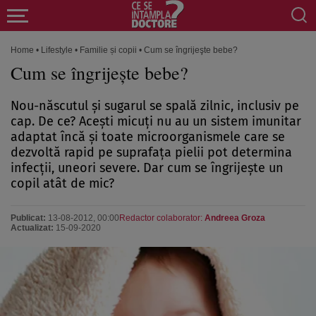
Home
•
Lifestyle
•
Familie și copii
•
Cum se îngrijeşte bebe?
Cum se îngrijeşte bebe?
Nou-născutul şi sugarul se spală zilnic, inclusiv pe
cap. De ce? Aceşti micuţi nu au un sistem imunitar
adaptat încă şi toate microorganismele care se
dezvoltă rapid pe suprafaţa pielii pot determina
infecţii, uneori severe. Dar cum se îngrijeşte un
copil atât de mic?
Publicat:
13-08-2012, 00:00
Redactor colaborator:
Andreea Groza
Actualizat:
15-09-2020