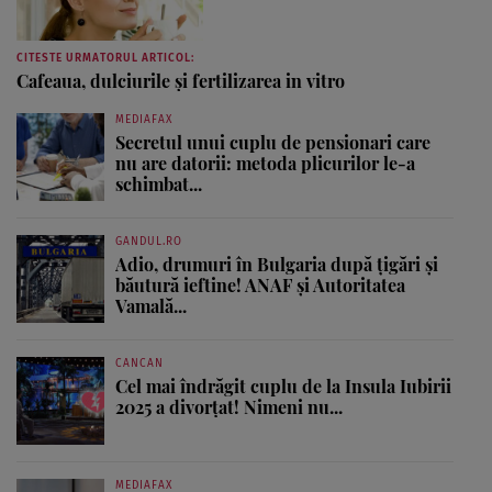
CITESTE URMATORUL ARTICOL:
Cafeaua, dulciurile şi fertilizarea in vitro
MEDIAFAX
Secretul unui cuplu de pensionari care
nu are datorii: metoda plicurilor le-a
schimbat...
GANDUL.RO
Adio, drumuri în Bulgaria după țigări și
băutură ieftine! ANAF și Autoritatea
Vamală...
CANCAN
Cel mai îndrăgit cuplu de la Insula Iubirii
2025 a divorțat! Nimeni nu...
MEDIAFAX