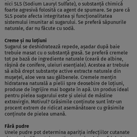
nici SLS (Sodium Lauryl Sulfate), o substanţă chimică
foarte agresivă folosită ca agent de spumare. Se pare că
SLS poate afecta integritatea şi funcţionalitatea
sistemului imunitar al sugarului. Se preferă săpunurile
naturale, dar nu făcute cu sodă.
Creme şi nu loţiuni
Sugarul se deshidratează repede, aşadar după baie
trebuie masat cu o substanţă grasă. Se preferă cremele
tot pe bază de ingrediente naturale (ceară de albine,
răşină de conifere, uleiuri esenţiale). Acestea ar trebuie
să aibă drept substanţe active extracte naturale din
muşeţel, aloe vera sau gălbenele. Cremele menţin
hidratarea naturală a pielii spre deosebire de loţiuni,
produse de îngrijire mai bogate în apă. Un produs ideal
pentru pielea sugarului este şi uleiul de măsline
extravirgin. Motivul? Grăsimile conţinute sunt într-un
procent extrem de ridicat asemănătoare cu grăsimile
conţinute de pielea umană.
Fără pudre
Unele pudre pot determina apariţia infecţiilor cutanate