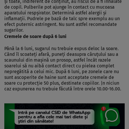
şi toate, indiferent de conţinut, au riscul de a fi inhalate
de copil. Pulberile pot ajunge în contact cu mucoasa
aparatului respşirator. Determină astfel alergii şi
inflamaţii. Pudrele pe bază de talc spre exemplu au un
efect puternic astringent. Nu sunt astfel recomandate
sugarilor.
Cremele de soare după 6 luni
Până la 6 luni, sugarul nu trebuie expus deloc la soare.
Când îl scoateţi afară, puneţi deasupra căruţului sau a
scaunului din maşină un prosop, astfel încât razele
soarelui să nu aibă contact direct cu pielea complet
nepregătită a celui mic. După 6 luni, pe zonele care nu
sunt ascoperite de haine sunt acceptate cremele de
soare cu protecţie 50 plus, destinate copiilor. |n niciun
caz expunerea nu trebuie făcută între orele 10.00-16.00.