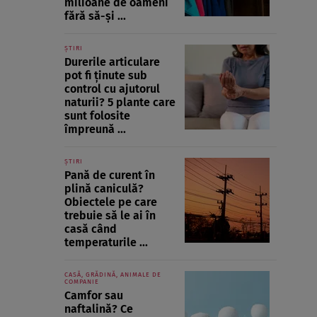
milioane de oameni
fără să-și ...
ȘTIRI
Durerile articulare
pot fi ținute sub
control cu ajutorul
naturii? 5 plante care
sunt folosite
împreună ...
ȘTIRI
Pană de curent în
plină caniculă?
Obiectele pe care
trebuie să le ai în
casă când
temperaturile ...
CASĂ, GRĂDINĂ, ANIMALE DE
COMPANIE
Camfor sau
naftalină? Ce