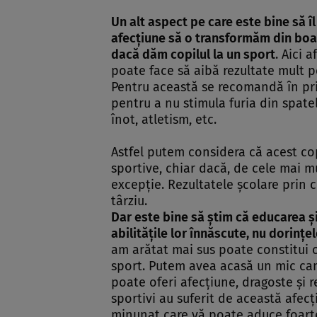
Un alt aspect pe care este bine să î
afecţiune să o transformăm din boal
dacă dăm copilul la un sport
. Aici 
poate face să aibă rezultate mult 
Pentru această se recomandă în pri
pentru a nu stimula furia din spatele
înot, atletism, etc.
Astfel putem considera că acest cop
sportive, chiar dacă, de cele mai mu
excepţie. Rezultatele şcolare prin 
târziu.
Dar este bine să ştim că educarea şi
abilităţile lor înnăscute, nu dorinţ
am arătat mai sus poate constitui 
sport. Putem avea acasă un mic cam
poate oferi afecţiune, dragoste şi 
sportivi au suferit de această afecţ
minunat care vă poate aduce foarte