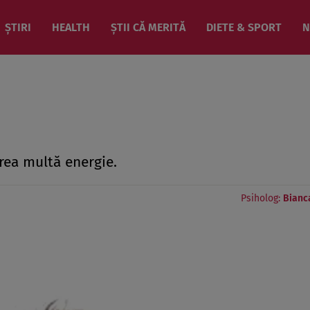
ȘTIRI
HEALTH
ȘTII CĂ MERITĂ
DIETE & SPORT
N
prea multă energie.
Psiholog:
Bianc