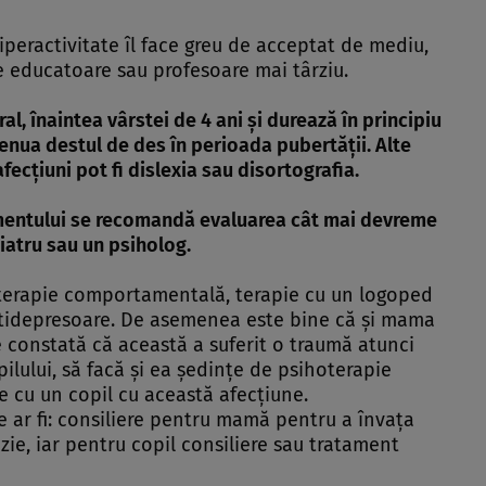
peractivitate îl face greu de acceptat de mediu,
de educatoare sau profesoare mai târziu.
l, înaintea vârstei de 4 ani şi durează în principiu
enua destul de des în perioada pubertăţii. Alte
ecţiuni pot fi dislexia sau disortografia.
tamentului se recomandă evaluarea cât mai devreme
hiatru sau un psiholog.
terapie comportamentală, terapie cu un logoped
ntidepresoare. De asemenea este bine că şi mama
 se constată că această a suferit o traumă atunci
ilului, să facă şi ea şedinţe de psihoterapie
 cu un copil cu această afecţiune.
te ar fi: consiliere pentru mamă pentru a învaţa
ie, iar pentru copil consiliere sau tratament