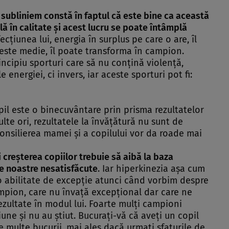
l subliniem constă în faptul că este bine ca această
ă în calitate şi acest lucru se poate întâmplă
afecţiunea lui, energia în surplus pe care o are, îl
peste medie, îl poate transforma în campion.
ncipiu sporturi care să nu conţină violenţă,
 energiei, ci invers, iar aceste sporturi pot fi:
il este o binecuvântare prin prisma rezultatelor
lte ori, rezultatele la învăţătură nu sunt de
consilierea mamei şi a copilului vor da roade mai
 creşterea copiilor trebuie să aibă la baza
ele noastre nesatisfăcute
. Iar hiperkinezia aşa cum
o abilitate de excepţie atunci când vorbim despre
pion, care nu învaţă excepţional dar care ne
rezultate în modul lui. Foarte mulţi campioni
iune şi nu au ştiut. Bucuraţi-vă că aveţi un copil
 multe bucurii, mai ales dacă urmaţi sfaturile de