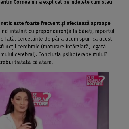
antin Cornea mi-a explicat pe-ndelete cum stau
netic este foarte frecvent şi afectează aproape
fiind întâlnit cu preponderenţă la băieţi, raportul
ru o fată. Cercetările de până acum spun că acest
funcţii cerebrale (maturare întârziată, legată
mului cerebral). Concluzia psihoterapeutului?
trebui tratată că atare.