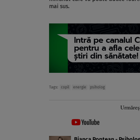
mai sus.
Tags:
copil
energie
psiholog
Urmăreș
Bianca Poptean - Psiholo