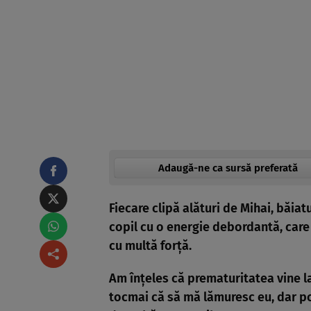
Adaugă-ne ca sursă preferată
Fiecare clipă alături de Mihai, băia
copil cu o energie debordantă, care
cu multă forţă.
Am înţeles că prematuritatea vine la
tocmai că să mă lămuresc eu, dar po