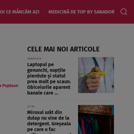
OI CE MÂNCĂM AZI
MEDICINĂ DE TOP BY SANADOR
CELE MAI NOI ARTICOLE
SĂNĂTATE
Laptopul pe
genunchi, nopțile
pierdute și statul
prea mult pe scaun.
a Poptean
Obiceiurile aparent
banale care ...
ȘTIRI
Mirosul urât din
dulap nu vine de la
detergent. Greșeala
pe care o fac