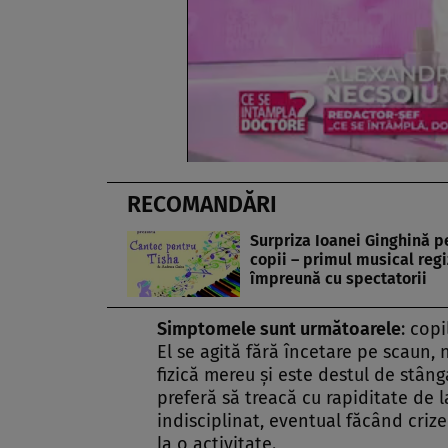
RECOMANDĂRI
Surpriza Ioanei Ginghină p
copii – primul musical regi
împreună cu spectatorii
Simptomele sunt următoarele
: cop
El se agită fără încetare pe scaun, 
fizică mereu şi este destul de stân
preferă să treacă cu rapiditate de l
indisciplinat, eventual făcând criz
la o activitate.