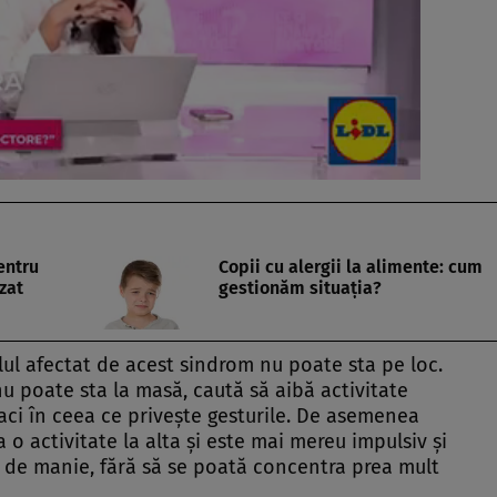
entru
Copii cu alergii la alimente: cum
zat
gestionăm situaţia?
ilul afectat de acest sindrom nu poate sta pe loc.
nu poate sta la masă, caută să aibă activitate
gaci în ceea ce priveşte gesturile. De asemenea
a o activitate la alta şi este mai mereu impulsiv şi
e de manie, fără să se poată concentra prea mult