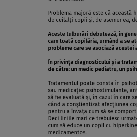
Problema majoră este că această hi
de ceilalţi copii şi, de asemenea, 
Aceste tulburări debutează, în genera
cam toată copilăria, urmând a se at
probleme care se asociază acestei af
În privinţa diagnosticului şi a tra
de către: un medic pediatru, un psi
Tratamentul poate consta în psiho
sau medicaţie: psihostimulante, a
să fie evaluată şi, în cazul în care
când a conştientizat afecţiunea cop
pentru a învaţa cum să se comporte
Deci liniile mari ce trebuiesc urma
cum să educe un copil cu hiperkinez
medicamentos.