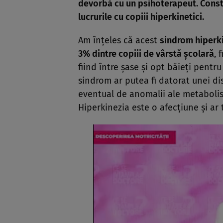
devorbă cu un psihoterapeut. Const
lucrurile cu copiii hiperkinetici.
Am înţeles că acest
sindrom hiperki
3% dintre copiii de vârstă şcolară
, 
fiind între şase şi opt băieţi pent
sindrom ar putea fi datorat unei dis
eventual de anomalii ale metabolis
Hiperkinezia este o afecţiune şi ar 