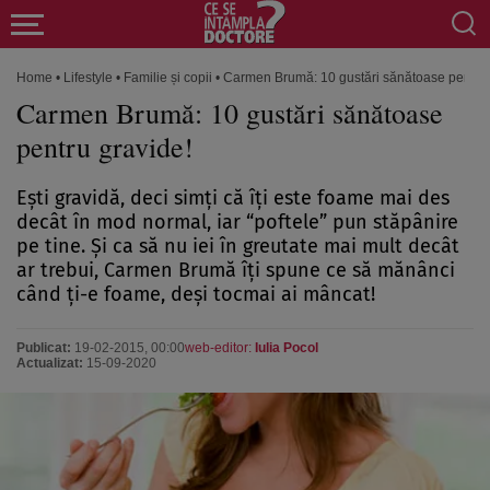
Home
•
Lifestyle
•
Familie și copii
•
Carmen Brumă: 10 gustări sănătoase pentru 
Carmen Brumă: 10 gustări sănătoase
pentru gravide!
Eşti gravidă, deci simţi că îţi este foame mai des
decât în mod normal, iar “poftele” pun stăpânire
pe tine. Şi ca să nu iei în greutate mai mult decât
ar trebui, Carmen Brumă îţi spune ce să mănânci
când ţi-e foame, deşi tocmai ai mâncat!
Publicat:
19-02-2015, 00:00
web-editor:
Iulia Pocol
Actualizat:
15-09-2020