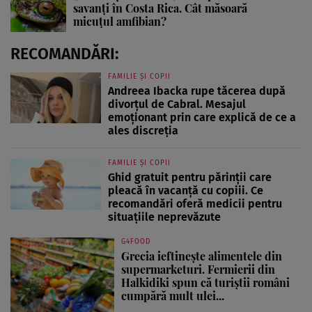
savanți în Costa Rica. Cât măsoară
micuțul amfibian?
RECOMANDĂRI:
FAMILIE ȘI COPII
Andreea Ibacka rupe tăcerea după
divorțul de Cabral. Mesajul
emoționant prin care explică de ce a
ales discreția
FAMILIE ȘI COPII
Ghid gratuit pentru părinții care
pleacă în vacanță cu copiii. Ce
recomandări oferă medicii pentru
situațiile neprevăzute
G4FOOD
Grecia ieftinește alimentele din
supermarketuri. Fermierii din
Halkidiki spun că turiștii români
cumpără mult ulei...