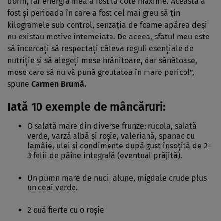
dorm, iar energia mea a fost la cote maxime. Aceasta a
fost şi perioada în care a fost cel mai greu să ţin
kilogramele sub control, senzaţia de foame apărea deşi
nu existau motive întemeiate. De aceea, sfatul meu este
să încercaţi să respectaţi câteva reguli esenţiale de
nutriţie şi să alegeţi mese hrănitoare, dar sănătoase,
mese care să nu vă pună greutatea în mare pericol”,
spune
Carmen Brumă.
Iată 10 exemple de mâncăruri:
O salată mare din diverse frunze: rucola, salată
verde, varză albă şi roşie, valeriană, spanac cu
lamâie, ulei şi condimente după gust însoţită de 2-
3 felii de pâine integrală (eventual prăjită).
Un pumn mare de nuci, alune, migdale crude plus
un ceai verde.
2 ouă fierte cu o roşie