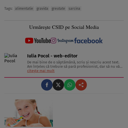
Tags:
alimentatie
gravida
greutate
sarcina
Urmărește CSID pe Social Media
Iulia Pocol - web-editor
De mai bine de o săptămână, scriu şi rescriu acest text.
Am înţeles că trebuie să pară profesionist, dar să nu vă
sperie. Sincer, la 20 de ani, nu aş putea spune că
citește mai mult
experienţa mă recomandă şi nici că sănătatea era
interesul meu principal. Totuşi, nu pot să nu recunosc
interesul ...