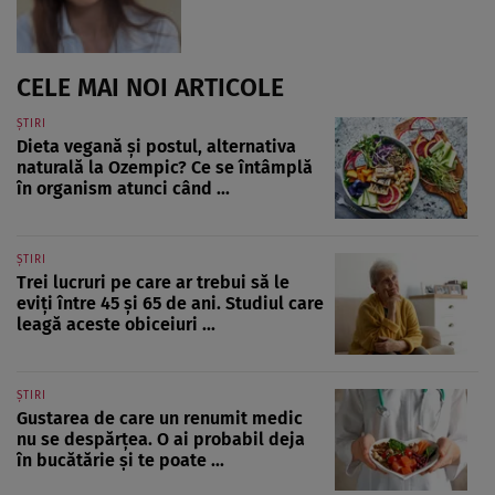
CELE MAI NOI ARTICOLE
ȘTIRI
Dieta vegană și postul, alternativa
naturală la Ozempic? Ce se întâmplă
în organism atunci când ...
ȘTIRI
Trei lucruri pe care ar trebui să le
eviți între 45 și 65 de ani. Studiul care
leagă aceste obiceiuri ...
ȘTIRI
Gustarea de care un renumit medic
nu se despărțea. O ai probabil deja
în bucătărie și te poate ...