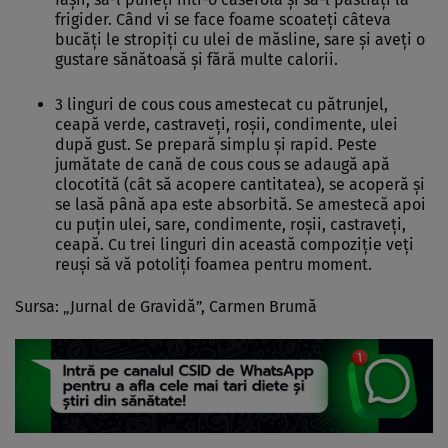
frigider. Când vi se face foame scoateţi câteva
bucăţi le stropiţi cu ulei de măsline, sare şi aveţi o
gustare sănătoasă şi fără multe calorii.
3 linguri de cous cous amestecat cu pătrunjel,
ceapă verde, castraveţi, roşii, condimente, ulei
după gust. Se prepară simplu şi rapid. Peste
jumătate de cană de cous cous se adaugă apă
clocotită (cât să acopere cantitatea), se acoperă şi
se lasă până apa este absorbită. Se amestecă apoi
cu puţin ulei, sare, condimente, roşii, castraveţi,
ceapă. Cu trei linguri din această compoziţie veţi
reuşi să vă potoliţi foamea pentru moment.
Sursa: „Jurnal de Gravidă”, Carmen Brumă