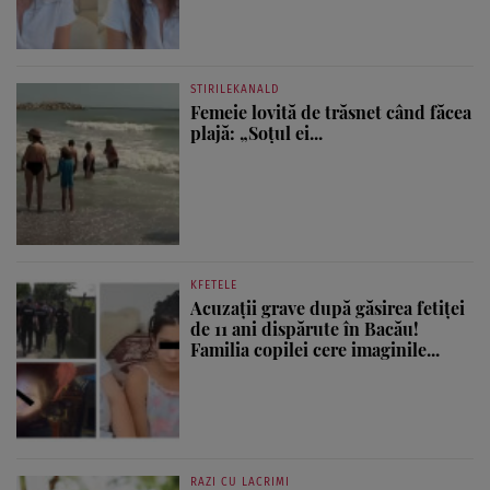
STIRILEKANALD
Femeie lovită de trăsnet când făcea
plajă: „Soțul ei...
KFETELE
Acuzații grave după găsirea fetiței
de 11 ani dispărute în Bacău!
Familia copilei cere imaginile...
RAZI CU LACRIMI