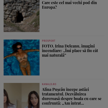
Care este cel mai vechi pod din
Europa?
PROSPORT
FOTO. Irina Deleanu, imagini
incendiare: „Îmi place să fiu cât
mai naturală”
KANALD.RO
Alina Pușcău începe astăzi
tratamentul. Dezvăluirea
dureroasă despre boala cu care se
confruntă: „Am intrat...