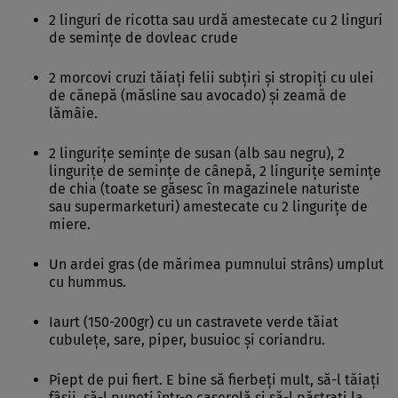
2 linguri de ricotta sau urdă amestecate cu 2 linguri
de seminţe de dovleac crude
2 morcovi cruzi tăiaţi felii subţiri şi stropiţi cu ulei
de cănepă (măsline sau avocado) şi zeamă de
lămâie.
2 linguriţe seminţe de susan (alb sau negru), 2
linguriţe de seminţe de cânepă, 2 linguriţe seminţe
de chia (toate se găsesc în magazinele naturiste
sau supermarketuri) amestecate cu 2 linguriţe de
miere.
Un ardei gras (de mărimea pumnului strâns) umplut
cu hummus.
Iaurt (150-200gr) cu un castravete verde tăiat
cubuleţe, sare, piper, busuioc şi coriandru.
Piept de pui fiert. E bine să fierbeţi mult, să-l tăiaţi
fâşii, să-l puneţi într-o caserolă şi să-l păstraţi la