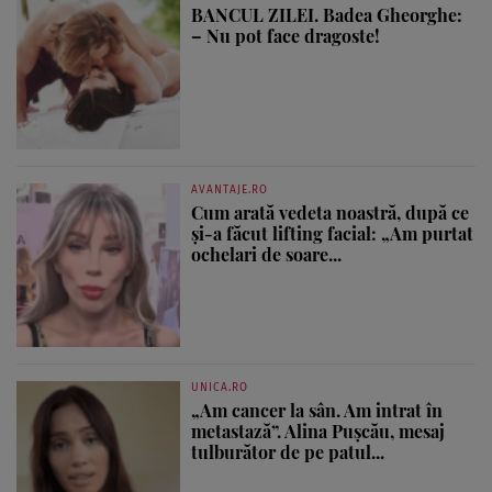
BANCUL ZILEI. Badea Gheorghe:
– Nu pot face dragoste!
AVANTAJE.RO
Cum arată vedeta noastră, după ce
și-a făcut lifting facial: „Am purtat
ochelari de soare...
UNICA.RO
„Am cancer la sân. Am intrat în
metastază”. Alina Pușcău, mesaj
tulburător de pe patul...