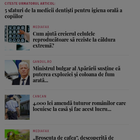
CITESTE URMATORUL ARTICOL:
5 sfaturi de la medicii dentişti pentru igiena orală a
copiilor
MEDIAFAX
Cum ajută creierul celulele
reproducătoare să reziste la căldura
extremă?
GANDUL.RO
Ministrul bulgar al Apărării susține că
puterea exploziei și coloana de fum
arată...
CANCAN
4.000 lei amendă tuturor românilor care
locuiesc la casă și fac acest lucru...
MEDIAFAX
„Broscuța de cafea”, descoperită de