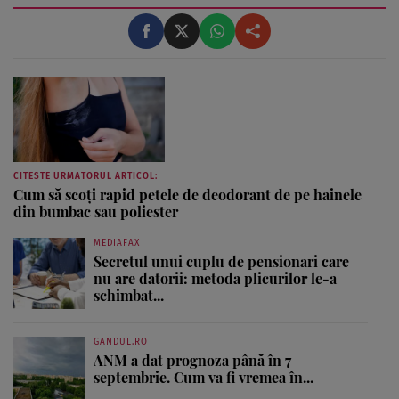
aceea de a te ajuta să-ți găsești propriul stil și să trăiești
frumos. Pentru a înțelege secretele din spatele hainelor,
...
CITESTE URMATORUL ARTICOL:
Cum să scoți rapid petele de deodorant de pe hainele
din bumbac sau poliester
MEDIAFAX
Secretul unui cuplu de pensionari care
nu are datorii: metoda plicurilor le-a
schimbat...
GANDUL.RO
ANM a dat prognoza până în 7
septembrie. Cum va fi vremea în...