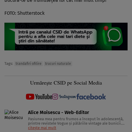
bucură-te de frumusețea lor cât mai mult timp!
FOTO: Shutterstock
Tags:
trandafiri ofilire
trucuri naturale
Urmărește CSID pe Social Media
Alice Moisescu - Web-Editor
Pasiunea mea pentru frumos a început în adolescență,
printre revistele Vogue și pălăriile vintage ale bunicii.
Astăzi, am transformat acea fascinație într-o misiune:
citește mai mult