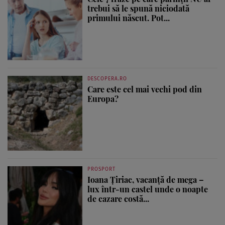
trebui să le spună niciodată
primului născut. Pot...
DESCOPERA.RO
Care este cel mai vechi pod din
Europa?
PROSPORT
Ioana Țiriac, vacanță de mega –
lux într-un castel unde o noapte
de cazare costă...