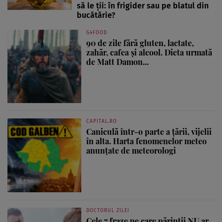
să le ții: în frigider sau pe blatul din
bucătărie?
G4FOOD
90 de zile fără gluten, lactate,
zahăr, cafea și alcool. Dieta urmată
de Matt Damon...
CAPITAL.RO
Caniculă într-o parte a țării, vijelii
în alta. Harta fenomenelor meteo
anunțate de meteorologi
DOCTORUL ZILEI
Cele 7 fraze pe care părinții NU ar