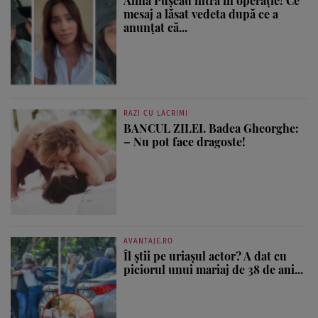
Alina Pușcău intră în operație! Ce
mesaj a lăsat vedeta după ce a
anunțat că...
RAZI CU LACRIMI
BANCUL ZILEI. Badea Gheorghe:
– Nu pot face dragoste!
AVANTAJE.RO
Îl știi pe uriașul actor? A dat cu
piciorul unui mariaj de 38 de ani...