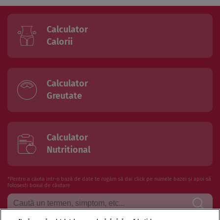
Calculator
Calorii
Calculator
Greutate
Calculator
Nutritional
*Pentru a căuta intr-o bază de date te rugăm să dai click pe numele bazei și apoi să
folosesti boxul de căutare