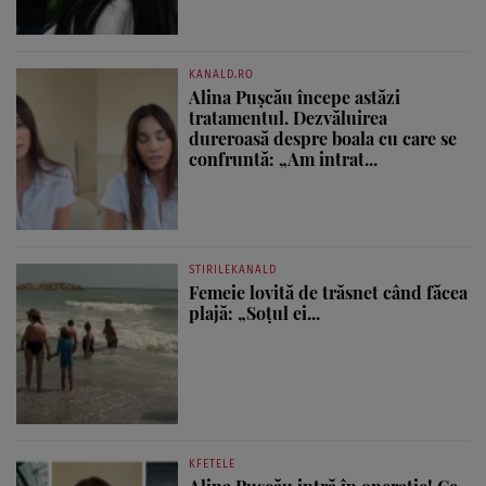
KANALD.RO
Alina Pușcău începe astăzi
tratamentul. Dezvăluirea
dureroasă despre boala cu care se
confruntă: „Am intrat...
STIRILEKANALD
Femeie lovită de trăsnet când făcea
plajă: „Soțul ei...
KFETELE