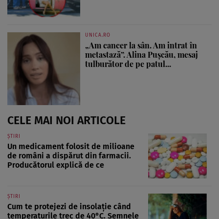
UNICA.RO
„Am cancer la sân. Am intrat în
metastază”. Alina Pușcău, mesaj
tulburător de pe patul...
CELE MAI NOI ARTICOLE
ȘTIRI
Un medicament folosit de milioane
de români a dispărut din farmacii.
Producătorul explică de ce
ȘTIRI
Cum te protejezi de insolație când
temperaturile trec de 40°C. Semnele