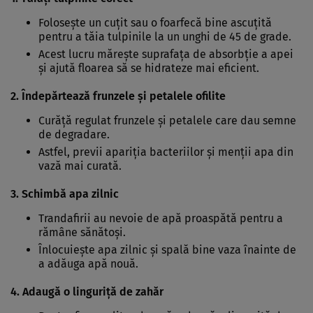
Folosește un cuțit sau o foarfecă bine ascuțită
pentru a tăia tulpinile la un unghi de 45 de grade.
Acest lucru mărește suprafața de absorbție a apei
și ajută floarea să se hidrateze mai eficient.
2. Îndepărtează frunzele și petalele ofilite
Curăță regulat frunzele și petalele care dau semne
de degradare.
Astfel, previi apariția bacteriilor și menții apa din
vază mai curată.
3. Schimbă apa zilnic
Trandafirii au nevoie de apă proaspătă pentru a
rămâne sănătoși.
Înlocuiește apa zilnic și spală bine vaza înainte de
a adăuga apă nouă.
4. Adaugă o linguriță de zahăr