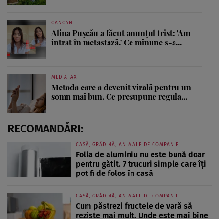
CANCAN
Alina Pușcău a făcut anunțul trist: 'Am
intrat în metastază.' Ce minune s-a...
MEDIAFAX
Metoda care a devenit virală pentru un
somn mai bun. Ce presupune regula...
RECOMANDĂRI:
CASĂ, GRĂDINĂ, ANIMALE DE COMPANIE
Folia de aluminiu nu este bună doar
pentru gătit. 7 trucuri simple care îți
pot fi de folos în casă
CASĂ, GRĂDINĂ, ANIMALE DE COMPANIE
Cum păstrezi fructele de vară să
reziste mai mult. Unde este mai bine