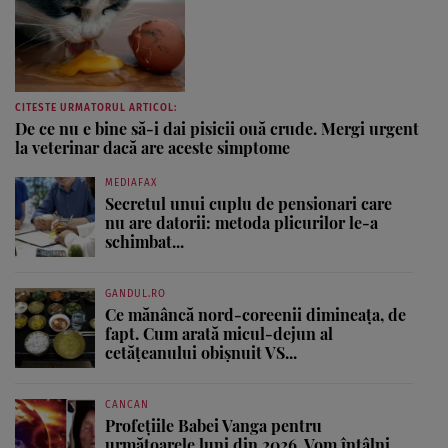
CITESTE URMATORUL ARTICOL:
De ce nu e bine să-i dai pisicii ouă crude. Mergi urgent
la veterinar dacă are aceste simptome
MEDIAFAX
Secretul unui cuplu de pensionari care
nu are datorii: metoda plicurilor le-a
schimbat...
GANDUL.RO
Ce mănâncă nord-coreenii dimineața, de
fapt. Cum arată micul-dejun al
cetățeanului obișnuit VS...
CANCAN
Profețiile Babei Vanga pentru
următoarele luni din 2026. Vom întâlni