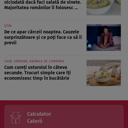
niciodată dacă faci salată de vinete.
Majoritatea românilor îl folosesc ...
ȘTIRI
De ce apar cârceii noaptea. Cauzele
surprinzătoare și ce poți face ca să îi
previi
CASĂ, GRĂDINĂ, ANIMALE DE COMPANIE
Cum cureți usturoiul în câteva
secunde. Trucuri simple care îți
economisesc timp în bucătărie
Calculator
Calorii