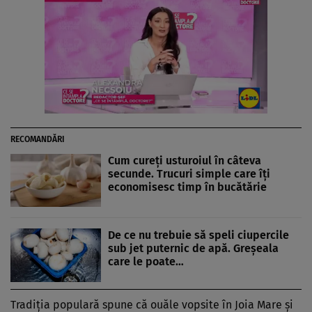
RECOMANDĂRI
Cum cureți usturoiul în câteva
secunde. Trucuri simple care îți
economisesc timp în bucătărie
De ce nu trebuie să speli ciupercile
sub jet puternic de apă. Greșeala
care le poate…
Tradiția populară spune că ouăle vopsite în Joia Mare și