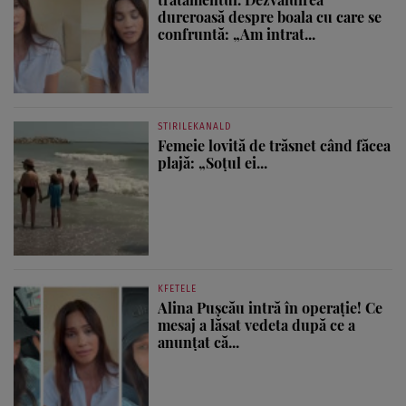
dureroasă despre boala cu care se
confruntă: „Am intrat...
STIRILEKANALD
Femeie lovită de trăsnet când făcea
plajă: „Soțul ei...
KFETELE
Alina Pușcău intră în operație! Ce
mesaj a lăsat vedeta după ce a
anunțat că...