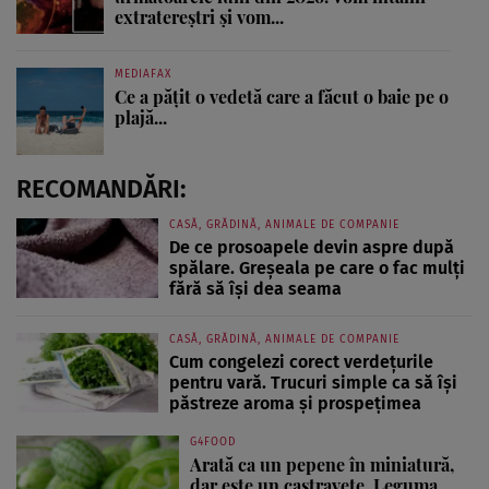
extratereștri și vom...
MEDIAFAX
Ce a pățit o vedetă care a făcut o baie pe o
plajă...
RECOMANDĂRI:
CASĂ, GRĂDINĂ, ANIMALE DE COMPANIE
De ce prosoapele devin aspre după
spălare. Greșeala pe care o fac mulți
fără să își dea seama
CASĂ, GRĂDINĂ, ANIMALE DE COMPANIE
Cum congelezi corect verdețurile
pentru vară. Trucuri simple ca să își
păstreze aroma și prospețimea
G4FOOD
Arată ca un pepene în miniatură,
dar este un castravete. Leguma