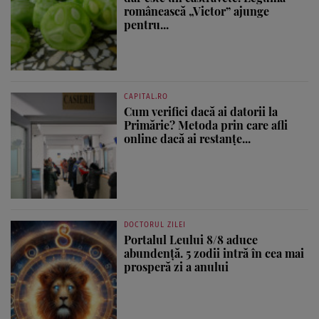
românească „Victor” ajunge
pentru...
CAPITAL.RO
Cum verifici dacă ai datorii la
Primărie? Metoda prin care afli
online dacă ai restanțe...
DOCTORUL ZILEI
Portalul Leului 8/8 aduce
abundență. 5 zodii intră în cea mai
prosperă zi a anului