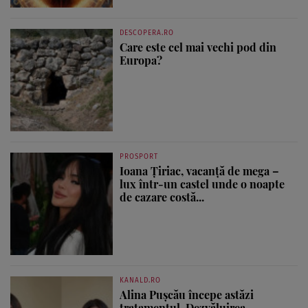
DESCOPERA.RO
Care este cel mai vechi pod din
Europa?
PROSPORT
Ioana Țiriac, vacanță de mega –
lux într-un castel unde o noapte
de cazare costă...
KANALD.RO
Alina Pușcău începe astăzi
tratamentul. Dezvăluirea