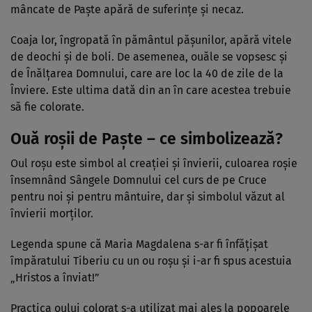
mâncate de Paște apără de suferințe și necaz.
Coaja lor, îngropată în pământul pășunilor, apără vitele
de deochi și de boli. De asemenea, ouăle se vopsesc și
de Înălțarea Domnului, care are loc la 40 de zile de la
Înviere. Este ultima dată din an în care acestea trebuie
să fie colorate.
Ouă roșii de Paște – ce simbolizează?
Oul roşu este simbol al creaţiei şi învierii, culoarea roşie
însemnând Sângele Domnului cel curs de pe Cruce
pentru noi şi pentru mântuire, dar şi simbolul văzut al
învierii morţilor.
Legenda spune că Maria Magdalena s-ar fi înfăţişat
împăratului Tiberiu cu un ou roşu şi i-ar fi spus acestuia
„Hristos a înviat!”
Practica oului colorat s-a utilizat mai ales la popoarele