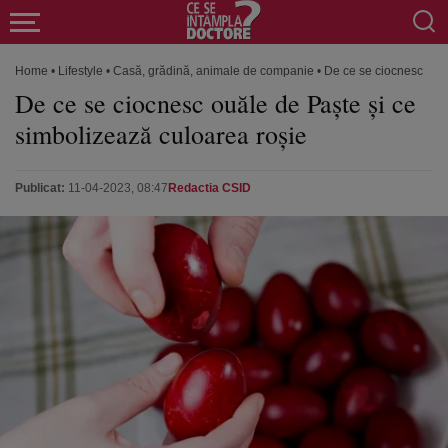
Home
•
Lifestyle
•
Casă, grădină, animale de companie
•
De ce se ciocnesc ouăl
De ce se ciocnesc ouăle de Paște și ce
simbolizează culoarea roșie
Publicat:
11-04-2023, 08:47
Redactia CSID