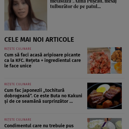
metastază”. Alina Pușcău, mesaj
tulburător de pe patul...
CELE MAI NOI ARTICOLE
REȚETE CULINARE
Cum să faci acasă aripioare picante
ca la KFC. Rețeta + ingredientul care
le face unice
REȚETE CULINARE
Cum fac japonezii „tochitură
dobrogeană”. Ce este Buta no Kakuni
și de ce seamănă surprinzător ...
REȚETE CULINARE
Condimentul care nu trebuie pus