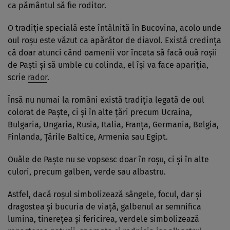
ca pământul să fie roditor.
O tradiţie specială este întâlnită în Bucovina, acolo unde
oul roşu este văzut ca apărător de diavol. Există credinţa
că doar atunci când oamenii vor înceta să facă ouă roşii
de Paști şi să umble cu colinda, el îşi va face apariţia,
scrie
rador
.
Însă nu numai la români există tradiţia legată de oul
colorat de Paşte, ci şi în alte ţări precum Ucraina,
Bulgaria, Ungaria, Rusia, Italia, Franţa, Germania, Belgia,
Finlanda, Ţările Baltice, Armenia sau Egipt.
Ouăle de Paşte nu se vopsesc doar în roşu, ci şi în alte
culori, precum galben, verde sau albastru.
Astfel, dacă roşul simbolizează sângele, focul, dar şi
dragostea şi bucuria de viaţă, galbenul ar semnifica
lumina, tinereţea şi fericirea, verdele simbolizează