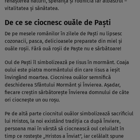
renaşterea naturii, speranţa şi rodnicia iar albastrul –
vitalitatea şi sănătatea.
De ce se ciocnesc ouăle de Paști
De pe mesele românilor în zilele de Paști nu lipsesc
cozonacii, pasca, delicioasele preparate din miel și
ouăle roșii. Fără ouă roșii de Paște nu e sărbătoare!
Oul de Paști îl simbolizează pe Iisus în mormânt. Coaja
oului este piatra mormântului din care Iisus a ieșit
învingând moartea. Ciocnirea ouălor semnifică
deschiderea Sfântului Mormânt și Învierea. Așadar,
fiecare creștin sărbătorește Învierea domnului de câte
ori ciocnește un ou roșu.
Pe de altă parte ciocnitul ouălor simbolizează sacrificiul
lui Hristos, la noi existând tradiţia ca după Înviere,
persoana mai în vârstă să ciocnească oul celuilalt în
timp ce rostește „Hristos a Înviat”, iar celălalt spune