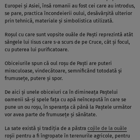
Europei şi Asiei, însă romanii au fost cei care au introdus,
se pare, practica încondeierii oului, desăvârşită ulterior
prin tehnică, materiale şi simbolistica utilizată.
Roşul cu care sunt vopsite ouăle de Paşti reprezintă atât
sângele lui Iisus care s-a scurs de pe Cruce, cât şi focul,
cu puterea lui purificatoare.
Obiceiurile spun că oul roşu de Paşti are puteri
miraculoase, vindecătoare, semnificând totodată şi
frumuseţe, putere şi spor.
De aici şi unele obiceiuri ca în dimineaţa Paştelui
oamenii să-şi spele faţa cu apă neîncepută în care se
pune un ou roşu, în speranţa că până la Paştele următor
vor avea parte de frumuseţe şi sănătate.
La sate există şi tradiţia de a păstra
cojile de la ouăle
roşii pentru a fi îngropate în terenurile agricole, pentru