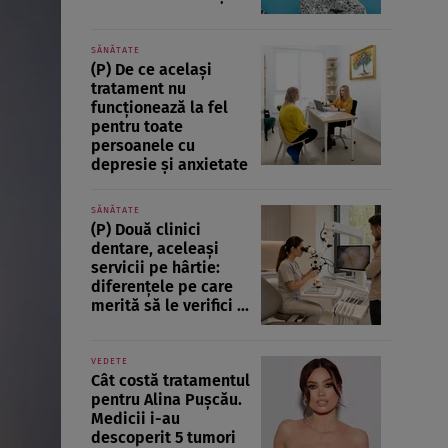
SĂNĂTATE
(P) De ce același
tratament nu
funcționează la fel
pentru toate
persoanele cu
depresie și anxietate
SĂNĂTATE
(P) Două clinici
dentare, aceleași
servicii pe hârtie:
diferențele pe care
merită să le verifici ...
VEDETE
Cât costă tratamentul
pentru Alina Pușcău.
Medicii i-au
descoperit 5 tumori