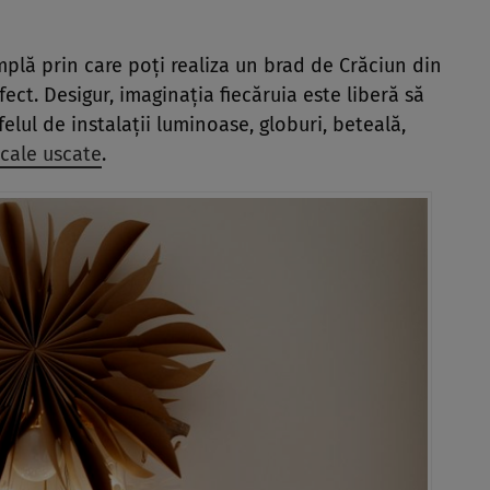
mplă prin care poți realiza un brad de Crăciun din
fect. Desigur, imaginația fiecăruia este liberă să
elul de instalații luminoase, globuri, beteală,
ocale uscate
.