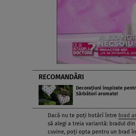
RECOMANDĂRI
Decoraţiuni inspirate pent
Sărbători aromate!
Dacă nu te poți hotărî între
brad ar
să alegi a treia variantă: bradul din
cuvine, poți opta pentru un brad în