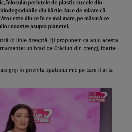
c, înlocuim periuțele de plastic cu cele din
biodegradabile din hârtie. Nu e de mirare că
rător este din ce în ce mai mare, pe măsură ce
ilor noastre asupra planetei.
ntră în linie dreaptă, îți propunem ca anul acesta
ornamente: un brad de Crăciun din crengi, foarte
faci griji în privința spațiului mic pe care îl ai la