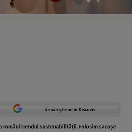
Urmărește-ne in Discover
 la români trendul sustenabilității. Folosim sacoșe