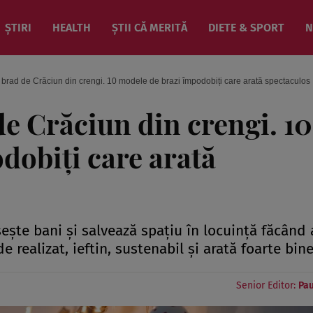
ȘTIRI
HEALTH
ȘTII CĂ MERITĂ
DIETE & SPORT
N
 brad de Crăciun din crengi. 10 modele de brazi împodobiți care arată spectaculos
de Crăciun din crengi. 10
dobiți care arată
ește bani și salvează spațiu în locuință făcând
 realizat, ieftin, sustenabil și arată foarte bine
Senior Editor:
Pau