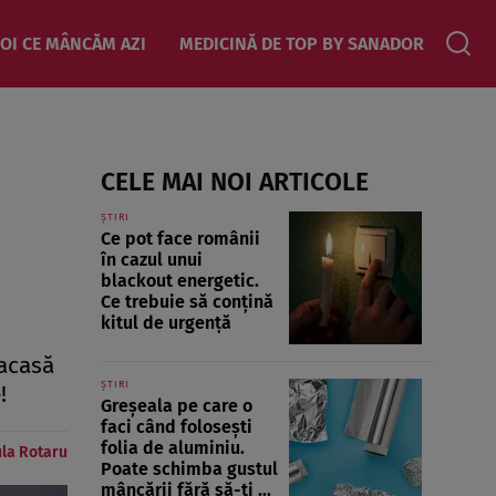
OI CE MÂNCĂM AZI
MEDICINĂ DE TOP BY SANADOR
CELE MAI NOI ARTICOLE
ȘTIRI
Ce pot face românii
în cazul unui
blackout energetic.
Ce trebuie să conțină
kitul de urgență
 acasă
ȘTIRI
!
Greșeala pe care o
faci când folosești
folia de aluminiu.
la Rotaru
Poate schimba gustul
mâncării fără să-ți ...