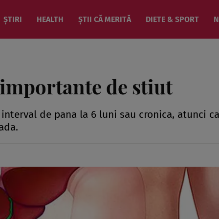
ȘTIRI
HEALTH
ȘTII CĂ MERITĂ
DIETE & SPORT
N
 importante de stiut
interval de pana la 6 luni sau cronica, atunci c
ada.