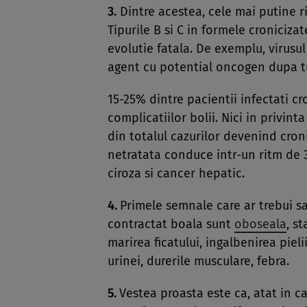
3.
Dintre acestea, cele mai putine ri
Tipurile B si C in formele croniciza
evolutie fatala. De exemplu, virusu
agent cu potential oncogen dupa t
15-25% dintre pacientii infectati cr
complicatiilor bolii. Nici in privint
din totalul cazurilor devenind cron
netratata conduce intr-un ritm de 3
ciroza si cancer hepatic.
4.
Primele semnale care ar trebui sa 
contractat boala sunt
oboseala
, s
marirea ficatului, ingalbenirea pieli
urinei, durerile musculare, febra.
5.
Vestea proasta este ca, atat in caz