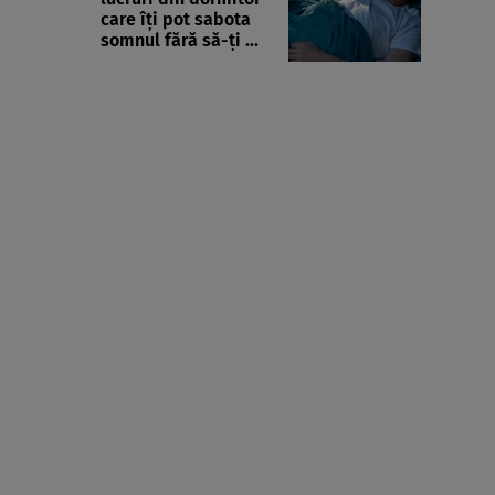
care îți pot sabota
somnul fără să-ți ...