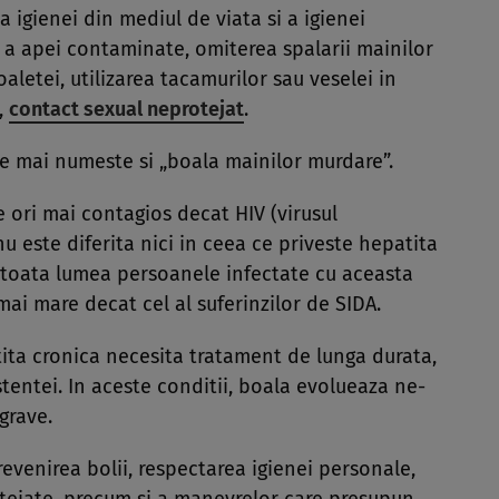
a igienei din mediul de viata si a igienei
 a apei contaminate, omiterea spalarii mainilor
aletei, utilizarea tacamurilor sau veselei in
,
contact sexual neprotejat
.
e mai numeste si „boala mainilor murdare”.
e ori mai contagios decat HIV (virusul
u este diferita nici in ceea ce priveste hepatita
in toata lumea persoanele infectate cu aceasta
mai mare decat cel al suferinzilor de SIDA.
­ta cronica nece­sita tratament de lunga dura­ta,
tentei. In aceste con­­ditii, boala evolueaza ne­
grave.
venirea bolii, respectarea igienei personale,