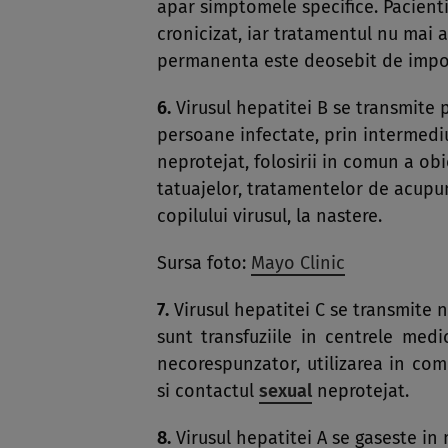
apar simptomele specifice. Pacienti
cronicizat, iar tratamentul nu mai a
permanenta este deosebit de impo
6.
Virusul hepatitei B se transmite p
persoane infectate, prin intermediu
neprotejat, folosirii in comun a obi
tatuajelor, tratamentelor de acup
copilului virusul, la nastere.
Sursa foto:
Mayo Clinic
7.
Virusul hepatitei C se transmite n
sunt transfuziile in centrele med
necorespunzator, utilizarea in com
si contactul
sexual
neprotejat.
8.
Virusul hepatitei A se gaseste in 