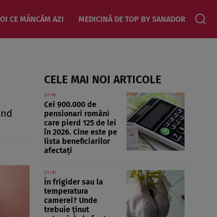
OI CE MÂNCĂM AZI
MEDICINĂ DE TOP BY SANADOR
CELE MAI NOI ARTICOLE
ȘTIRI
Cei 900.000 de
and
pensionari români
care pierd 125 de lei
în 2026. Cine este pe
lista beneficiarilor
afectați
ȘTIRI
În frigider sau la
temperatura
camerei? Unde
trebuie ținut