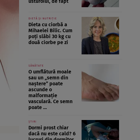
usturoiul, de fapt
DIETĂ ȘI NUTRIȚIE
Dieta cu ciorbă a
Mihaelei Bilic. Cum
poți slăbi 30 kg cu
două ciorbe pe zi
SĂNĂTATE
O umflătură moale
sau un „semn din
naștere” poate
ascunde o
malformație
vasculară. Ce semn
poate ...
ȘTIRI
Dormi prost chiar
dacă nu este cald? 6
lucruri din dormitor