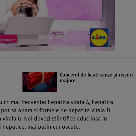
Cancerul de ficat: cauze şi riscuri
majore
 sunt mai frecvente: hepatita virala A, hepatita
r, pot sa apara si formele de hepatita virala D
a virala G. Noi dovezi stiintifice aduc insa in
ri hepatice, mai putin cunoscute.