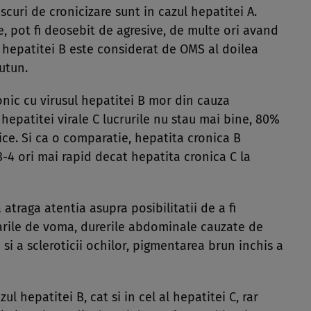
scuri de cronicizare sunt in cazul hepatitei A.
te, pot fi deosebit de agresive, de multe ori avand
l hepatitei B este considerat de OMS al doilea
utun.
onic cu virusul hepatitei B mor din cauza
a hepatitei virale C lucrurile nu stau mai bine, 80%
ice. Si ca o comparatie, hepatita cronica B
-4 ori mai rapid decat hepatita cronica C la
atraga atentia asupra posibilitatii de a fi
tarile de voma, durerile abdominale cauzate de
i si a scleroticii ochilor, pigmentarea brun inchis a
ul hepatitei B, cat si in cel al hepatitei C, rar