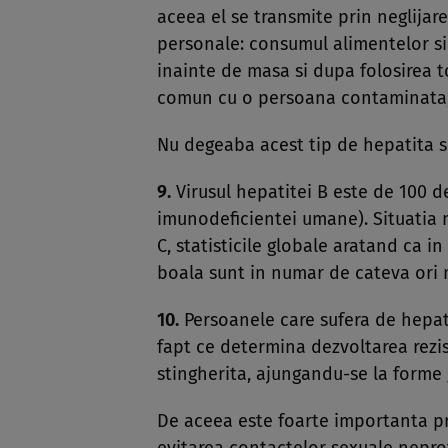
aceea el se transmite prin neglijare
personale: consumul alimentelor si
inainte de masa si dupa folosirea to
comun cu o persoana contaminata
Nu degeaba acest tip de hepatita s
9.
Virusul hepatitei B este de 100 d
imunodeficientei umane). Situatia n
C, statisticile globale aratand ca 
boala sunt in numar de cateva ori 
10.
Persoanele care sufera de hepa­ti
fapt ce determina dezvol­ta­rea rezis
stin­gherita, ajungandu-se la for­me 
De aceea este foarte importanta pre