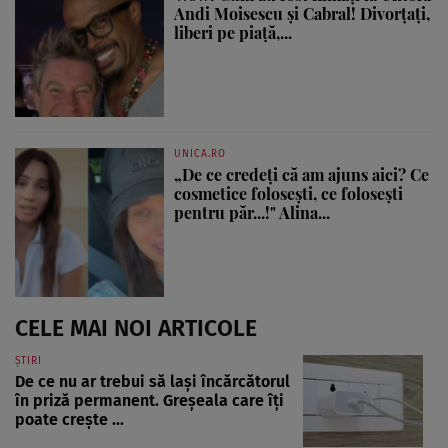
Andi Moisescu și Cabral! Divorțați,
liberi pe piață,...
UNICA.RO
„De ce credeți că am ajuns aici? Ce
cosmetice folosești, ce folosești
pentru păr...!" Alina...
CELE MAI NOI ARTICOLE
ȘTIRI
De ce nu ar trebui să lași încărcătorul
în priză permanent. Greșeala care îți
poate crește ...