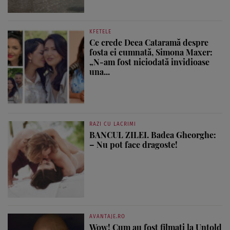
KFETELE
Ce crede Deea Cataramă despre
fosta ei cumnată, Simona Maxer:
„N-am fost niciodată invidioase
una...
RAZI CU LACRIMI
BANCUL ZILEI. Badea Gheorghe:
– Nu pot face dragoste!
AVANTAJE.RO
Wow! Cum au fost filmați la Untold