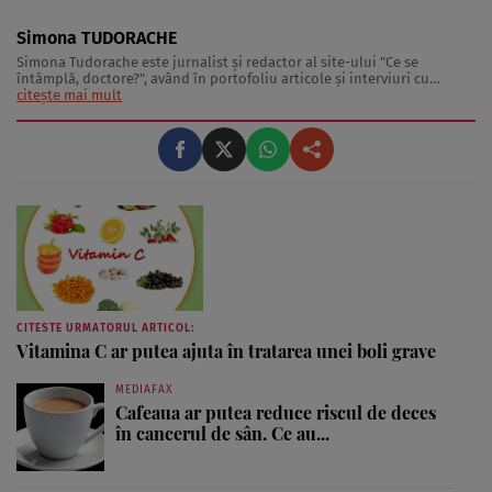
Simona TUDORACHE
Simona Tudorache este jurnalist şi redactor al site-ului "Ce se
întâmplă, doctore?", având în portofoliu articole şi interviuri cu
medici, nutriţionişti şi specialişti în activitate fizică. De asemenea,
citește mai mult
Simona Tudorache este preocupată şi de zona de lifestyle sănătos,
intervievând vedete ...
CITESTE URMATORUL ARTICOL:
Vitamina C ar putea ajuta în tratarea unei boli grave
MEDIAFAX
Cafeaua ar putea reduce riscul de deces
în cancerul de sân. Ce au...