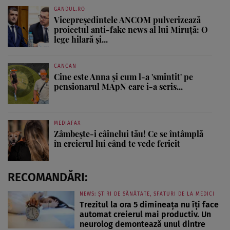
GANDUL.RO
Vicepreședintele ANCOM pulverizează
proiectul anti-fake news al lui Miruță: O
lege hilară și...
CANCAN
Cine este Anna și cum l-a 'smintit' pe
pensionarul MApN care i-a scris...
MEDIAFAX
Zâmbește-i câinelui tău! Ce se întâmplă
în creierul lui când te vede fericit
RECOMANDĂRI:
NEWS: ȘTIRI DE SĂNĂTATE, SFATURI DE LA MEDICI
Trezitul la ora 5 dimineața nu îți face
automat creierul mai productiv. Un
neurolog demontează unul dintre