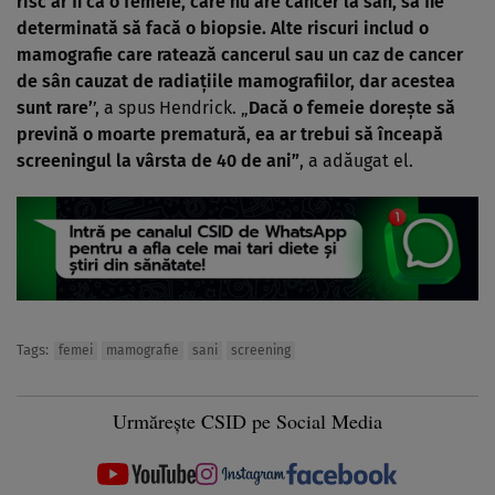
risc ar fi ca o femeie, care nu are cancer la sân, să fie
determinată să facă o biopsie. Alte riscuri includ o
mamografie care ratează cancerul sau un caz de cancer
de sân cauzat de radiaţiile mamografiilor, dar acestea
sunt rare’
’, a spus Hendrick. „
Dacă o femeie doreşte să
prevină o moarte prematură, ea ar trebui să înceapă
screeningul la vârsta de 40 de ani”
, a adăugat el.
Tags:
femei
mamografie
sani
screening
Urmărește CSID pe Social Media