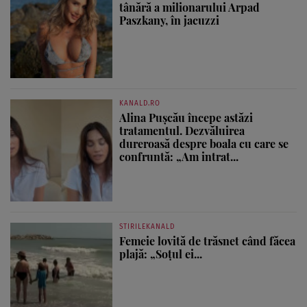
tânără a milionarului Arpad
Paszkany, în jacuzzi
KANALD.RO
Alina Pușcău începe astăzi
tratamentul. Dezvăluirea
dureroasă despre boala cu care se
confruntă: „Am intrat...
STIRILEKANALD
Femeie lovită de trăsnet când făcea
plajă: „Soțul ei...