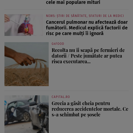
cele mai populare mituri
NEWS: ȘTIRI DE SĂNĂTATE, SFATURI DE LA MEDICI
Cancerul pulmonar nu afectează doar
fumătorii. Medicul explică factorii de
risc pe care mulți îi ignoră
G4FOOD
Recolta nu îi scapă pe fermieri de
datorii / Peste jumătate ar putea
risca executarea...
CAPITAL.RO
Grecia a găsit cheia pentru
reducerea accidentelor mortale. Ce
s-a schimbat pe șosele