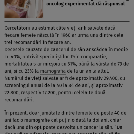
oncolog experimentat dă răspunsul
Cercetătorii au estimat câte vieţi ar fi salvate dacă
fiecare femeie născută în 1960 ar urma una dintre cele
trei recomandări în fiecare an.
Decesele cauzate de cancerul de sân ar scădea în medie
cu 40%, potrivit specialiştilor. Prin comparaţie,
mortalitatea s-ar micşora cu 31%, până la vârsta de 79 de
ani, şi cu 23% la
mamografia
de la un an la altul.
Numărul de vieţi salvate ar fi de aproximativ 29.400, cu
screeningul anual de la 40 la 84 de ani, şi aproximativ
22.800, respectiv 17.200, pentru celelalte două
recomandări.
În prezent, doar jumătate dintre
femeile
de peste 40 de
ani fac o mamografie cel puţin o dată la doi ani, chiar
dacă una din opt poate dezvolta un cancer la sân. “
Un