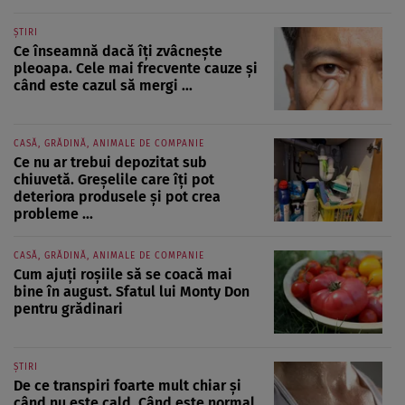
ȘTIRI
Ce înseamnă dacă îți zvâcnește
pleoapa. Cele mai frecvente cauze și
când este cazul să mergi ...
CASĂ, GRĂDINĂ, ANIMALE DE COMPANIE
Ce nu ar trebui depozitat sub
chiuvetă. Greșelile care îți pot
deteriora produsele și pot crea
probleme ...
CASĂ, GRĂDINĂ, ANIMALE DE COMPANIE
Cum ajuți roșiile să se coacă mai
bine în august. Sfatul lui Monty Don
pentru grădinari
ȘTIRI
De ce transpiri foarte mult chiar și
când nu este cald. Când este normal