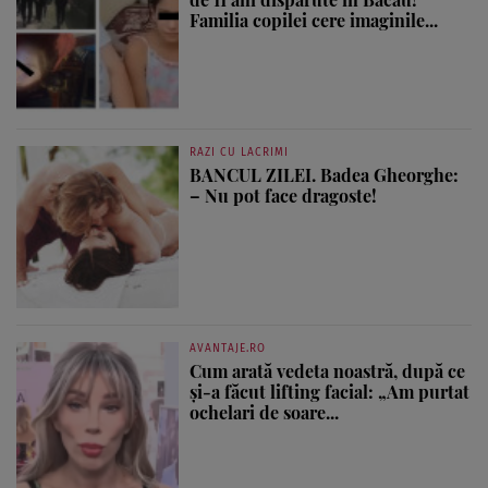
Familia copilei cere imaginile...
RAZI CU LACRIMI
BANCUL ZILEI. Badea Gheorghe:
– Nu pot face dragoste!
AVANTAJE.RO
Cum arată vedeta noastră, după ce
și-a făcut lifting facial: „Am purtat
ochelari de soare...