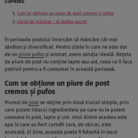
CUPRINS
Cum se obțiune un piure de post cremos și pufos
Uleiul de măsline – al doilea secret
În perioada postului încercăm să mâncăm cât mai
sănătos și diversificat. Pentru zilele în care ne este dor
de un
piure pufos
și aromat, avem soluția ideală. Rețeta
de piure de post nu conține lapte sau unt, ceea ce îl face
potrivit pentru a fi consumat în această perioasă.
Cum se obțiune un piure de post
cremos și pufos
Piureul de
post
se obține prin două trucuri simple, prin
care putem înlocui ingredientele pe care nu le putem
consuma în post, lapte și unt. Unul dintre acestea este
apa în care au fiert cartofii care, de obicei, este
aruncată. Ei bine, aceasta poate fi folosită în locul