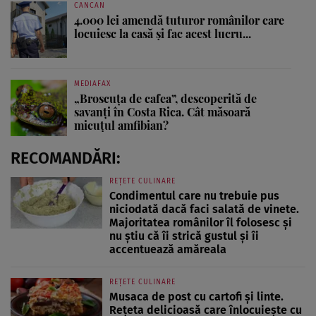
CANCAN
4.000 lei amendă tuturor românilor care
locuiesc la casă și fac acest lucru...
MEDIAFAX
„Broscuța de cafea”, descoperită de
savanți în Costa Rica. Cât măsoară
micuțul amfibian?
RECOMANDĂRI:
REȚETE CULINARE
Condimentul care nu trebuie pus
niciodată dacă faci salată de vinete.
Majoritatea românilor îl folosesc și
nu știu că îi strică gustul și îi
accentuează amăreala
REȚETE CULINARE
Musaca de post cu cartofi și linte.
Rețeta delicioasă care înlocuiește cu