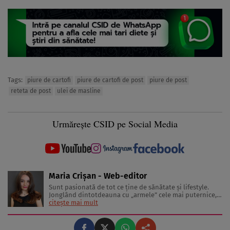
Tags:
piure de cartofi
piure de cartofi de post
piure de post
reteta de post
ulei de masline
Urmărește CSID pe Social Media
Maria Crișan - Web-editor
Sunt pasionată de tot ce ține de sănătate și lifestyle.
Jonglând dintotdeauna cu „armele” cele mai puternice,
cuvintele, îmi place să împărtășesc cu cititorii diverse
citește mai mult
sfaturi și idei despre tot ceea ce înseamnă o viață trăită
sănătos și frumos. Lucrez în jurnalism de 3 ani, ...