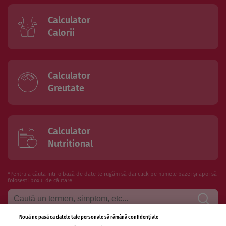
Calculator
Calorii
Calculator
Greutate
Calculator
Nutritional
*Pentru a căuta intr-o bază de date te rugăm să dai click pe numele bazei și apoi să
folosesti boxul de căutare
Nouă ne pasă ca datele tale personale să rămână confidențiale