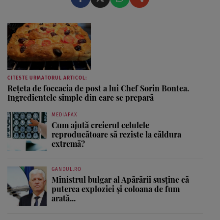
CITESTE URMATORUL ARTICOL:
Rețeta de foccacia de post a lui Chef Sorin Bontea.
Ingredientele simple din care se prepară
MEDIAFAX
Cum ajută creierul celulele
reproducătoare să reziste la căldura
extremă?
GANDUL.RO
Ministrul bulgar al Apărării susține că
puterea exploziei și coloana de fum
arată...