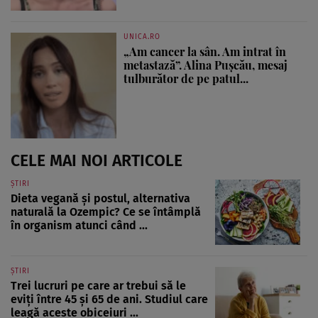
UNICA.RO
„Am cancer la sân. Am intrat în
metastază”. Alina Pușcău, mesaj
tulburător de pe patul...
CELE MAI NOI ARTICOLE
ȘTIRI
Dieta vegană și postul, alternativa
naturală la Ozempic? Ce se întâmplă
în organism atunci când ...
ȘTIRI
Trei lucruri pe care ar trebui să le
eviți între 45 și 65 de ani. Studiul care
leagă aceste obiceiuri ...