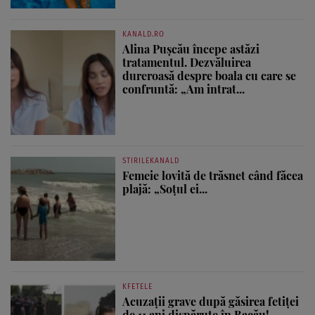
KANALD.RO
Alina Pușcău începe astăzi
tratamentul. Dezvăluirea
dureroasă despre boala cu care se
confruntă: „Am intrat...
STIRILEKANALD
Femeie lovită de trăsnet când făcea
plajă: „Soțul ei...
KFETELE
Acuzații grave după găsirea fetiței
de 11 ani dispărute în Bacău!