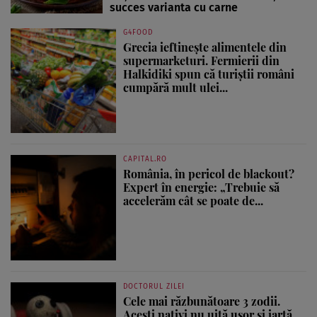
succes varianta cu carne
G4FOOD
Grecia ieftinește alimentele din
supermarketuri. Fermierii din
Halkidiki spun că turiștii români
cumpără mult ulei...
CAPITAL.RO
România, în pericol de blackout?
Expert în energie: „Trebuie să
accelerăm cât se poate de...
DOCTORUL ZILEI
Cele mai răzbunătoare 3 zodii.
Acești nativi nu uită ușor și iartă