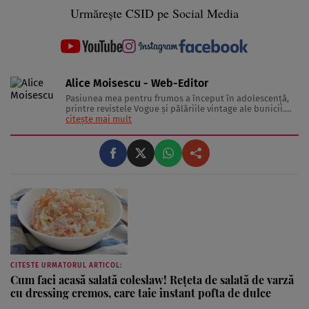
Urmărește CSID pe Social Media
Alice Moisescu - Web-Editor
Pasiunea mea pentru frumos a început în adolescență,
printre revistele Vogue și pălăriile vintage ale bunicii.
Astăzi, am transformat acea fascinație într-o misiune:
citește mai mult
aceea de a te ajuta să-ți găsești propriul stil și să trăiești
frumos. Pentru a înțelege secretele din spatele hainelor,
...
CITESTE URMATORUL ARTICOL:
Cum faci acasă salată coleslaw! Rețeta de salată de varză
cu dressing cremos, care taie instant pofta de dulce