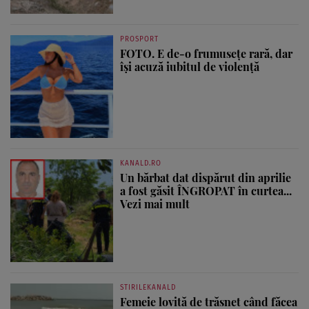
PROSPORT
FOTO. E de-o frumusețe rară, dar
își acuză iubitul de violență
KANALD.RO
Un bărbat dat dispărut din aprilie
a fost găsit ÎNGROPAT în curtea...
Vezi mai mult
STIRILEKANALD
Femeie lovită de trăsnet când făcea