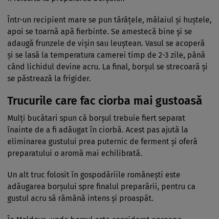
Într-un recipient mare se pun tărâțele, mălaiul și huștele,
apoi se toarnă apă fierbinte. Se amestecă bine și se
adaugă frunzele de vișin sau leuștean. Vasul se acoperă
și se lasă la temperatura camerei timp de 2-3 zile, până
când lichidul devine acru. La final, borșul se strecoară și
se păstrează la frigider.
Trucurile care fac ciorba mai gustoasă
Mulți bucătari spun că borșul trebuie fiert separat
înainte de a fi adăugat în ciorbă. Acest pas ajută la
eliminarea gustului prea puternic de ferment și oferă
preparatului o aromă mai echilibrată.
Un alt truc folosit în gospodăriile românești este
adăugarea borșului spre finalul preparării, pentru ca
gustul acru să rămână intens și proaspăt.