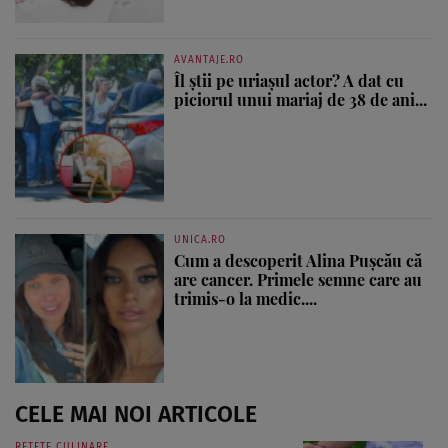
AVANTAJE.RO
Îl știi pe uriașul actor? A dat cu
piciorul unui mariaj de 38 de ani...
UNICA.RO
Cum a descoperit Alina Pușcău că
are cancer. Primele semne care au
trimis-o la medic....
CELE MAI NOI ARTICOLE
REȚETE CULINARE