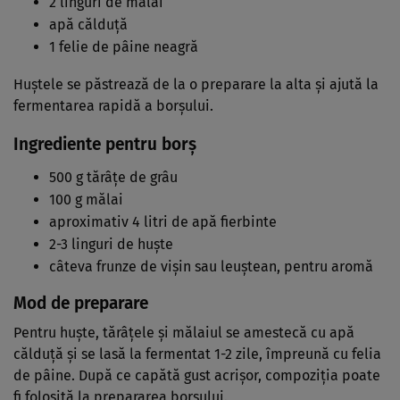
2 linguri de mălai
apă călduță
1 felie de pâine neagră
Huștele se păstrează de la o preparare la alta și ajută la
fermentarea rapidă a borșului.
Ingrediente pentru borș
500 g tărâțe de grâu
100 g mălai
aproximativ 4 litri de apă fierbinte
2-3 linguri de huște
câteva frunze de vișin sau leuștean, pentru aromă
Mod de preparare
Pentru huște, tărâțele și mălaiul se amestecă cu apă
călduță și se lasă la fermentat 1-2 zile, împreună cu felia
de pâine. După ce capătă gust acrișor, compoziția poate
fi folosită la prepararea borșului.