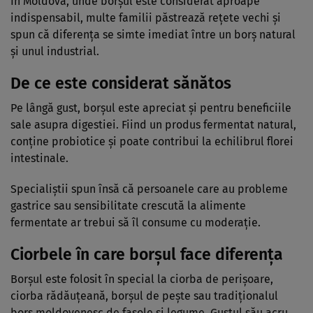
În Moldova, unde borșul este considerat aproape
indispensabil, multe familii păstrează rețete vechi și
spun că diferența se simte imediat între un borș natural
și unul industrial.
De ce este considerat sănătos
Pe lângă gust, borșul este apreciat și pentru beneficiile
sale asupra digestiei. Fiind un produs fermentat natural,
conține probiotice și poate contribui la echilibrul florei
intestinale.
Specialiștii spun însă că persoanele care au probleme
gastrice sau sensibilitate crescută la alimente
fermentate ar trebui să îl consume cu moderație.
Ciorbele în care borșul face diferența
Borșul este folosit în special la ciorba de perișoare,
ciorba rădăuțeană, borșul de pește sau tradiționalul
borș moldovenesc de fasole și legume. Gustul său acru