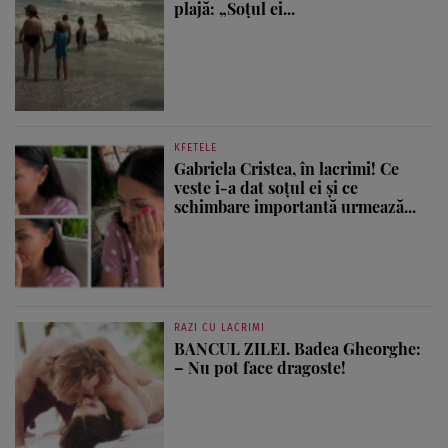
plajă: „Soțul ei...
KFETELE
Gabriela Cristea, în lacrimi! Ce
veste i-a dat soțul ei și ce
schimbare importantă urmează...
RAZI CU LACRIMI
BANCUL ZILEI. Badea Gheorghe:
– Nu pot face dragoste!