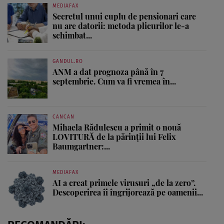
MEDIAFAX
Secretul unui cuplu de pensionari care
nu are datorii: metoda plicurilor le-a
schimbat...
GANDUL.RO
ANM a dat prognoza până în 7
septembrie. Cum va fi vremea în...
CANCAN
Mihaela Rădulescu a primit o nouă
LOVITURĂ de la părinții lui Felix
Baumgartner:...
MEDIAFAX
AI a creat primele virusuri „de la zero”.
Descoperirea îi îngrijorează pe oamenii...