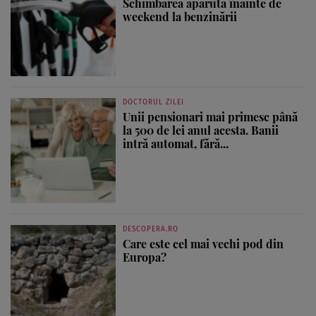
Schimbarea apărută înainte de
weekend la benzinării
DOCTORUL ZILEI
Unii pensionari mai primesc până
la 500 de lei anul acesta. Banii
intră automat, fără...
DESCOPERA.RO
Care este cel mai vechi pod din
Europa?