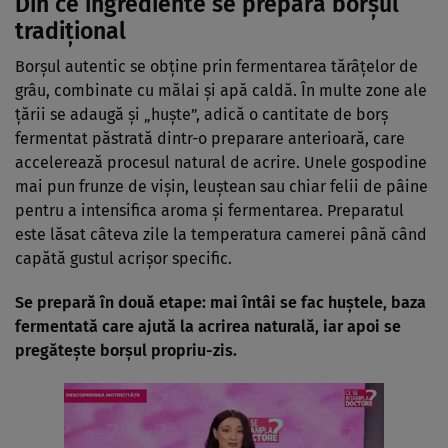
Din ce ingrediente se prepară borșul
tradițional
Borșul autentic se obține prin fermentarea tărâțelor de
grâu, combinate cu mălai și apă caldă. În multe zone ale
țării se adaugă și „huște”, adică o cantitate de borș
fermentat păstrată dintr-o preparare anterioară, care
accelerează procesul natural de acrire. Unele gospodine
mai pun frunze de vișin, leuștean sau chiar felii de pâine
pentru a intensifica aroma și fermentarea. Preparatul
este lăsat câteva zile la temperatura camerei până când
capătă gustul acrișor specific.
Se prepară în două etape: mai întâi se fac huștele, baza
fermentată care ajută la acrirea naturală, iar apoi se
pregătește borșul propriu-zis.