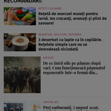
RECOMANDĂRI:
REȚETE CULINARE
Rețetă de morcovi murați pentru
iarnă. Ies crocanți, aromați și plini de
savoare!
DESERTURI, DULCIURI, PATISERIE
3 deserturi cu lapte ca în copilărie.
Rețetele simple care nu se
demodează niciodată
G4FOOD
De ce intră oile pe pășune după
vaci. Cum funcționează pășunatul
regenerativ într-o fermă din...
CAPITAL.RO
Preț carburanți, 7 august 2026.