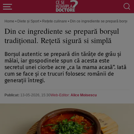
Home
•
Diete și Sport
•
Rețete culinare
•
Din ce ingrediente se prepară borșul tra
Din ce ingrediente se prepară borșul
tradițional. Rețetă sigură si simplă
Borșul autentic se prepară din tărâțe de grâu și
mălai, iar gospodinele spun că acesta este
secretul unei ciorbe acre „ca la mama acasă”. Iată
cum se face și ce trucuri folosesc românii de
generații întregi.
Publicat:
13-05-2026, 15:30
Web-Editor:
Alice Moisescu