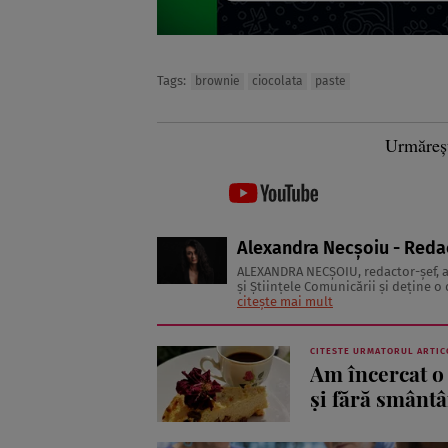
Tags:
brownie
ciocolata
paste
Urmăreș
Alexandra Necșoiu - Reda
ALEXANDRA NECŞOIU, redactor-șef,
şi Ştiinţele Comunicării şi deţine o d
să scrie şi nu se vede făcând altceva,
citește mai mult
CITESTE URMATORUL ARTIC
Am încercat o 
şi fără smânt