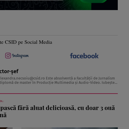
te CSID pe Social Media
ctor-șef
alexandra.necsoiu@csid.ro
Este absolventă a Facultăţii de Jurnalism
iplomă de master în Producţie Multimedia şi Audio-Video. Iubeşte
 acesta fiind visul ei încă de pe ...
OL:
pască fără aluat delicioasă, cu doar 3 ouă
ână