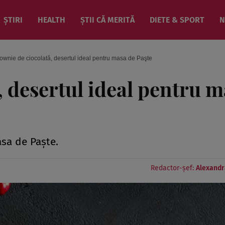
ȘTIRI
HEALTH
ȘTII CĂ MERITĂ
DIETE & SPORT
N
ownie de ciocolată, desertul ideal pentru masa de Paşte
, desertul ideal pentru 
asa de Paşte.
Redactor-șef:
Alexandr