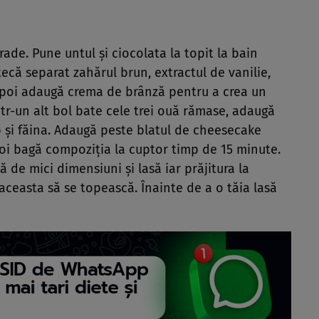
grade. Pune untul şi ciocolata la topit la bain
că separat zahărul brun, extractul de vanilie,
apoi adaugă crema de brânză pentru a crea un
tr-un alt bol bate cele trei ouă rămase, adaugă
b şi făina. Adaugă peste blatul de cheesecake
oi bagă compoziţia la cuptor timp de 15 minute.
 de mici dimensiuni şi lasă iar prăjitura la
ceasta să se topească. Înainte de a o tăia lasă