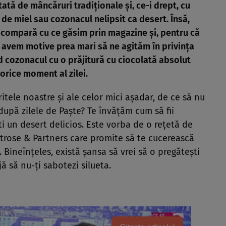
tă de mâncăruri tradiţionale şi, ce-i drept, cu
de miel sau cozonacul nelipsit ca desert. Însă,
e compară cu ce găsim prin magazine şi, pentru că
nu avem motive prea mari să ne agităm în privinţa
 cozonacul cu o prăjitură cu ciocolată absolut
 orice moment al zilei.
itele noastre şi ale celor mici aşadar, de ce să nu
upă zilele de Paşte? Te învăţăm cum să fii
ti un desert delicios. Este vorba de o reţetă de
rose & Partners care promite să te cucerească
 Bineînţeles, există şansa să vrei să o pregăteşti
jă să nu-ţi sabotezi silueta.