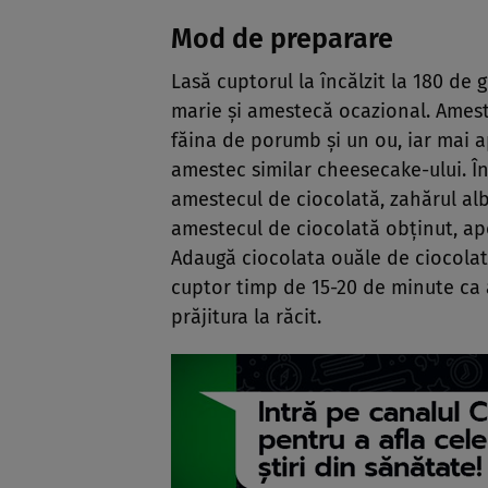
Mod de preparare
Lasă cuptorul la încălzit la 180 de 
marie şi amestecă ocazional. Ameste
făina de porumb şi un ou, iar mai 
amestec similar cheesecake-ului. În
amestecul de ciocolată, zahărul al
amestecul de ciocolată obţinut, ap
Adaugă ciocolata ouăle de ciocolată
cuptor timp de 15-20 de minute ca a
prăjitura la răcit.