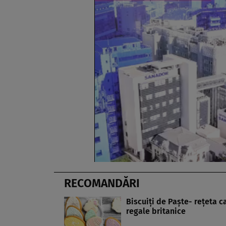
RECOMANDĂRI
Biscuiţi de Paşte- reţeta c
regale britanice