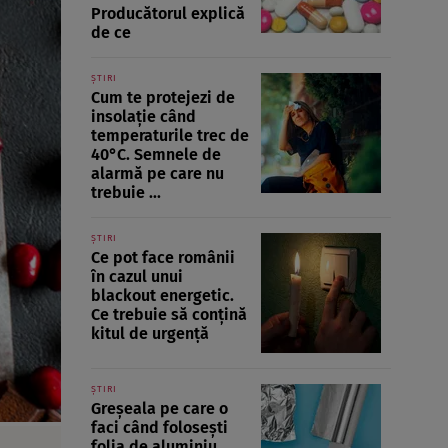
Producătorul explică
de ce
ȘTIRI
Cum te protejezi de
insolație când
temperaturile trec de
40°C. Semnele de
alarmă pe care nu
trebuie ...
ȘTIRI
Ce pot face românii
în cazul unui
blackout energetic.
Ce trebuie să conțină
kitul de urgență
ȘTIRI
Greșeala pe care o
faci când folosești
folia de aluminiu.