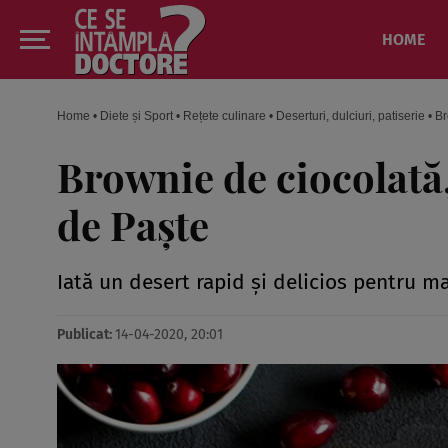
HOME
Home
•
Diete și Sport
•
Rețete culinare
•
Deserturi, dulciuri, patiserie
•
Br
Brownie de ciocolată
de Paşte
Iată un desert rapid şi delicios pentru m
Publicat:
14-04-2020, 20:01