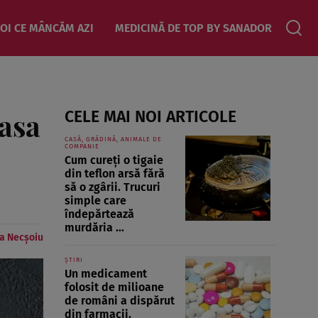
OI CE MÂNCĂM AZI
MEDICINĂ DE TOP BY SANADOR
masa
CELE MAI NOI ARTICOLE
CASĂ, GRĂDINĂ, ANIMALE DE
COMPANIE
Cum cureți o tigaie
din teflon arsă fără
să o zgârii. Trucuri
simple care
îndepărtează
murdăria ...
a Necșoiu
ȘTIRI
Un medicament
folosit de milioane
de români a dispărut
din farmacii.