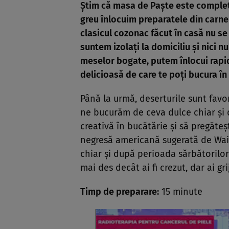
Ştim că masa de Paşte este completa
greu înlocuim preparatele din carne 
clasicul cozonac făcut în casă nu s
suntem izolaţi la domiciliu şi nici 
meselor bogate, putem înlocui rapid
delicioasă de care te poţi bucura în
Până la urmă, deserturile sunt favor
ne bucurăm de ceva dulce chiar şi d
creativă în bucătărie şi să pregăteş
negresă americană sugerată de Wait
chiar şi după perioada sărbătorilor.
mai des decât ai fi crezut, dar ai gri
Timp de preparare:
15 minute