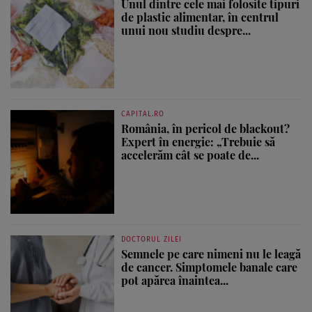
Unul dintre cele mai folosite tipuri
de plastic alimentar, în centrul
unui nou studiu despre...
CAPITAL.RO
România, în pericol de blackout?
Expert în energie: „Trebuie să
accelerăm cât se poate de...
DOCTORUL ZILEI
Semnele pe care nimeni nu le leagă
de cancer. Simptomele banale care
pot apărea înaintea...