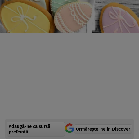
Adaugă-ne ca sursă
Urmărește-ne in Discover
preferată