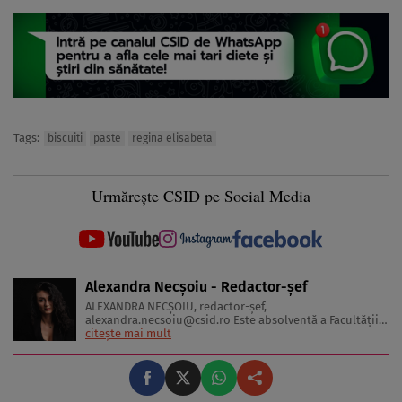
Tags:
biscuiti
paste
regina elisabeta
Urmărește CSID pe Social Media
Alexandra Necșoiu - Redactor-șef
ALEXANDRA NECŞOIU, redactor-șef,
alexandra.necsoiu@csid.ro
Este absolventă a Facultăţii
de Jurnalism şi Ştiinţele Comunicării şi deţine o diplomă
citește mai mult
de master în Producţie Multimedia şi Audio-Video.
Iubeşte să scrie şi nu se vede făcând altceva, acesta fiind
visul ei încă de pe ...