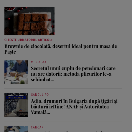
CITESTE URMATORUL ARTICOL:
Brownie de ciocolată, desertul ideal pentru masa de
Paşte
MEDIAFAX
Secretul unui cuplu de pensionari care
nu are datorii: metoda plicurilor le-a
schimbat...
GANDUL.RO
Adio, drumuri în Bulgaria după țigări și
băutură ieftine! ANAF și Autoritatea
Vamală...
CANCAN