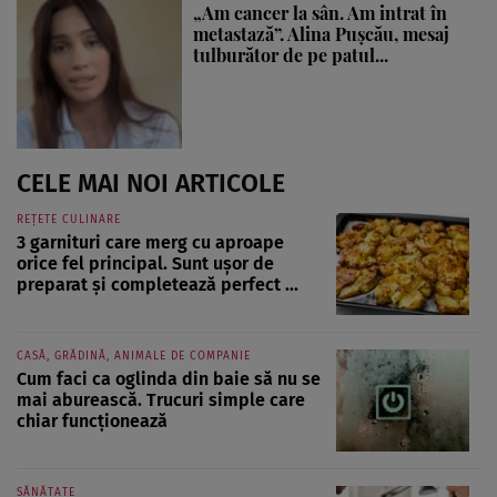
„Am cancer la sân. Am intrat în
metastază”. Alina Pușcău, mesaj
tulburător de pe patul...
CELE MAI NOI ARTICOLE
REȚETE CULINARE
3 garnituri care merg cu aproape
orice fel principal. Sunt ușor de
preparat și completează perfect ...
CASĂ, GRĂDINĂ, ANIMALE DE COMPANIE
Cum faci ca oglinda din baie să nu se
mai aburească. Trucuri simple care
chiar funcționează
SĂNĂTATE