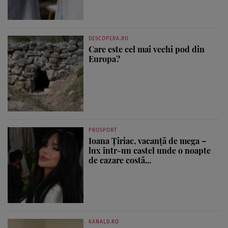
DESCOPERA.RO
Care este cel mai vechi pod din
Europa?
PROSPORT
Ioana Țiriac, vacanță de mega –
lux într-un castel unde o noapte
de cazare costă...
KANALD.RO