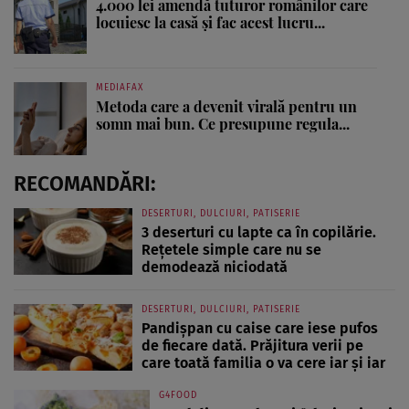
4.000 lei amendă tuturor românilor care
locuiesc la casă și fac acest lucru...
MEDIAFAX
Metoda care a devenit virală pentru un
somn mai bun. Ce presupune regula...
RECOMANDĂRI:
DESERTURI, DULCIURI, PATISERIE
3 deserturi cu lapte ca în copilărie.
Rețetele simple care nu se
demodează niciodată
DESERTURI, DULCIURI, PATISERIE
Pandișpan cu caise care iese pufos
de fiecare dată. Prăjitura verii pe
care toată familia o va cere iar și iar
G4FOOD