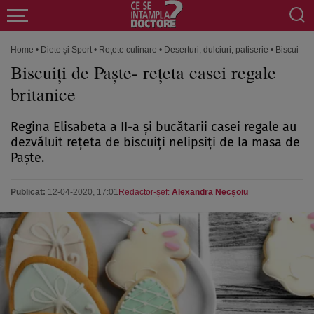
Home
•
Diete și Sport
•
Rețete culinare
•
Deserturi, dulciuri, patiserie
•
Biscuiţi d
Biscuiţi de Paşte- reţeta casei regale
britanice
Regina Elisabeta a II-a şi bucătarii casei regale au
dezvăluit reţeta de biscuiţi nelipsiţi de la masa de
Paşte.
Publicat:
12-04-2020, 17:01
Redactor-șef:
Alexandra Necșoiu