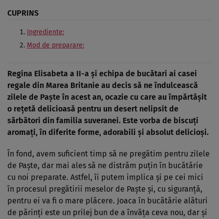
CUPRINS
Ingrediente:
Mod de preparare:
Regina Elisabeta a II-a şi echipa de bucătari ai casei
regale din Marea Britanie au decis să ne îndulcească
zilele de Paşte în acest an, ocazie cu care au împărtăşit
o reţetă delicioasă pentru un desert nelipsit de
sărbători din familia suveranei. Este vorba de biscuţi
aromaţi, în diferite forme, adorabili şi absolut delicioşi.
În fond, avem suficient timp să ne pregătim pentru zilele
de Paşte, dar mai ales să ne distrăm puţin în bucătărie
cu noi preparate. Astfel, îi putem implica şi pe cei mici
în procesul pregătirii meselor de Paşte şi, cu siguranţă,
pentru ei va fi o mare plăcere. Joaca în bucătărie alături
de părinţi este un prilej bun de a învăţa ceva nou, dar şi