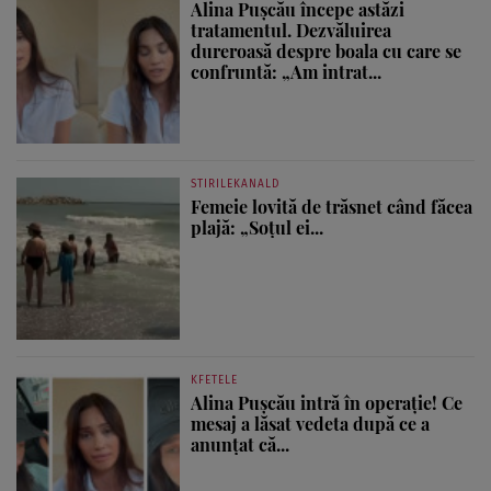
Alina Pușcău începe astăzi
tratamentul. Dezvăluirea
dureroasă despre boala cu care se
confruntă: „Am intrat...
STIRILEKANALD
Femeie lovită de trăsnet când făcea
plajă: „Soțul ei...
KFETELE
Alina Pușcău intră în operație! Ce
mesaj a lăsat vedeta după ce a
anunțat că...