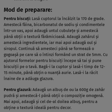
Mod de preparare:
Pentru biscuţi:
Lasă cuptorul la încălzit la 170 de grade.
Amestecă făina, bicarbonatul de sodiu şi condimentele
într-un vas, apoi adaugă untul cubuleţe şi amestecă
până obţii o textură fărâmicioasă. Adaugă zahărul şi
amestecă ingredientele, iar mai apoi adaugă oul şi
siropul. Continuă să amesteci până se formează o
gogoaşă pe care să o întinzi formând un strat de 5mm. Cu
ajutorul formelor pentru biscuiţi începe să tai şi pune
biscuiţii pe o tavă. Bagă-i la cuptor şi lasă-i timp de 12-
15 minute, până obţin o nuanţă aurie. Lasă-i la răcit
înaine de a adăuga glazura.
Pentru glazură:
Adaugă un albuş de ou la 600g de zahăr
pudră şi amestecă-l până obţii o compoziţie omogenă.
Mai apoi, adaugă şi cel de-al doilea albuş, pentru a
obţine o textură ideală pentru decor.