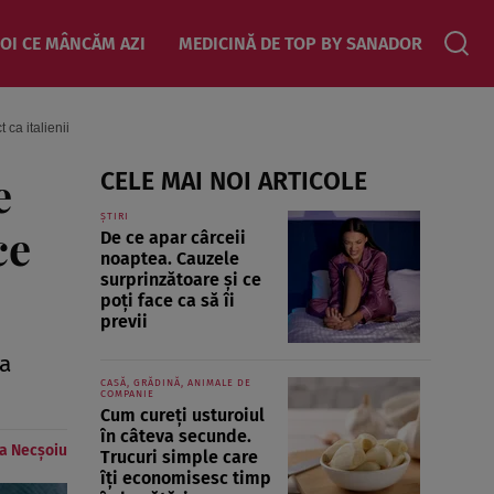
OI CE MÂNCĂM AZI
MEDICINĂ DE TOP BY SANADOR
 ca italienii
e
CELE MAI NOI ARTICOLE
ȘTIRI
ce
De ce apar cârceii
noaptea. Cauzele
surprinzătoare și ce
poți face ca să îi
previi
na
CASĂ, GRĂDINĂ, ANIMALE DE
COMPANIE
Cum cureți usturoiul
în câteva secunde.
a Necșoiu
Trucuri simple care
îți economisesc timp