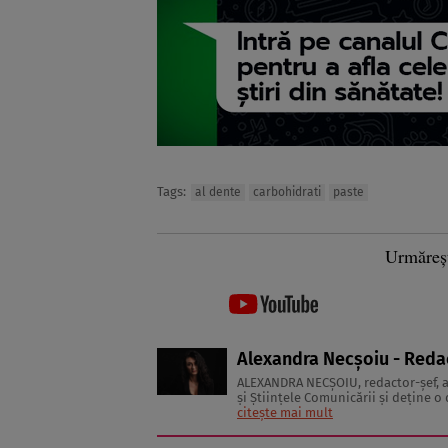
Tags:
al dente
carbohidrati
paste
Urmăreș
Alexandra Necșoiu - Reda
ALEXANDRA NECŞOIU, redactor-șef,
şi Ştiinţele Comunicării şi deţine o d
să scrie şi nu se vede făcând altceva,
citește mai mult