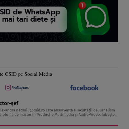
te CSID pe Social Media
ctor-șef
alexandra.necsoiu@csid.ro
Este absolventă a Facultăţii de Jurnalism
iplomă de master în Producţie Multimedia şi Audio-Video. Iubeşte
 acesta fiind visul ei încă de pe ...