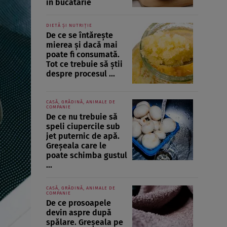
în bucătărie
DIETĂ ȘI NUTRIȚIE
De ce se întărește
mierea și dacă mai
poate fi consumată.
Tot ce trebuie să știi
despre procesul ...
CASĂ, GRĂDINĂ, ANIMALE DE
COMPANIE
De ce nu trebuie să
speli ciupercile sub
jet puternic de apă.
Greșeala care le
poate schimba gustul
...
CASĂ, GRĂDINĂ, ANIMALE DE
COMPANIE
De ce prosoapele
devin aspre după
spălare. Greșeala pe