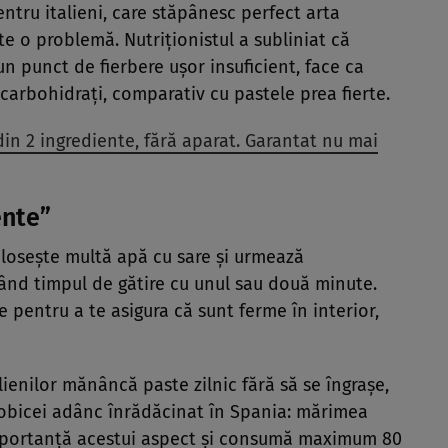
entru italieni, care stăpânesc perfect arta
ste o problemă. Nutriționistul a subliniat că
un punct de fierbere ușor insuficient, face ca
arbohidrați, comparativ cu pastele prea fierte.
in 2 ingrediente, fără aparat. Garantat nu mai
ente”
olosește multă apă cu sare și urmează
când timpul de gătire cu unul sau două minute.
e pentru a te asigura că sunt ferme în interior,
lienilor mănâncă paste zilnic fără să se îngrașe,
n obicei adânc înrădăcinat în Spania: mărimea
 importanță acestui aspect și consumă maximum 80