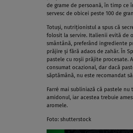
de grame de persoană, în timp ce în
servesc de obicei peste 100 de gra
Totuși, nutriționistul a spus că secr
folosit la servire. Italienii evită de
smântână, preferând ingrediente pr
prăjire și fără adaos de zahăr. În S
pastele cu roșii prăjite procesate.
consumat ocazional, dar dacă past
săptămână, nu este recomandat să i
Farré mai subliniază că pastele nu 
amidonul, iar acestea trebuie ames
aromele.
Foto: shutterstock