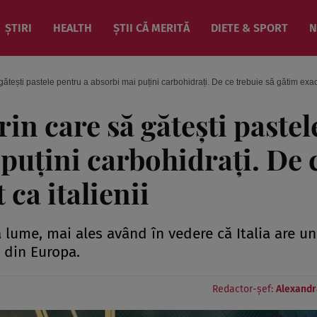
ȘTIRI
HEALTH
ȘTII CĂ MERITĂ
DIETE & SPORT
N
ătești pastele pentru a absorbi mai puțini carbohidrați. De ce trebuie să gătim exact
in care să gătești pastel
puțini carbohidrați. De 
 ca italienii
a lume, mai ales având în vedere că Italia are u
i din Europa.
Redactor-șef:
Alexandr