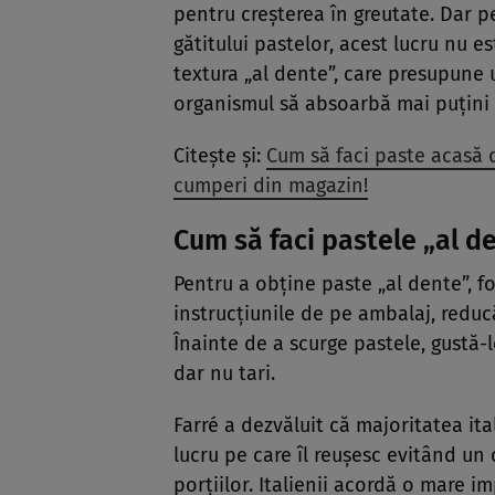
pentru creșterea în greutate. Dar p
gătitului pastelor, acest lucru nu e
textura „al dente”, care presupune 
organismul să absoarbă mai puțini c
Citește și:
Cum să faci paste acasă d
cumperi din magazin!
Cum să faci pastele „al d
Pentru a obține paste „al dente”, f
instrucțiunile de pe ambalaj, redu
Înainte de a scurge pastele, gustă-l
dar nu tari.
Farré a dezvăluit că majoritatea ita
lucru pe care îl reușesc evitând u
porțiilor. Italienii acordă o mare