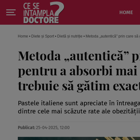
HOME
Home
•
Diete și Sport
•
Dietă și nutriție
•
Metoda „autentică” prin care să g
Metoda „autentică” pr
pentru a absorbi mai 
trebuie să gătim exact
Pastele italiene sunt apreciate în întreag
dintre cele mai scăzute rate ale obezități
Publicat:
25-04-2025, 12:00