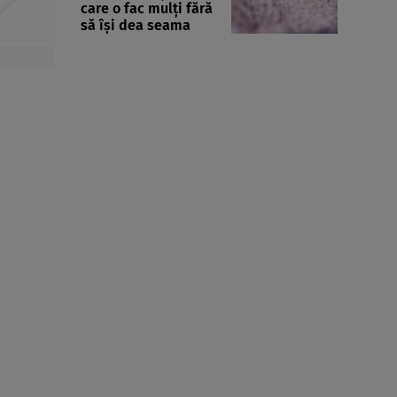
care o fac mulți fără
să își dea seama