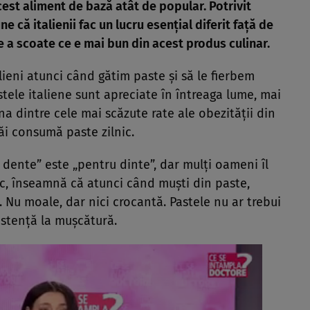
est aliment de bază atât de popular. Potrivit
une că italienii fac un lucru esențial diferit față de
e a scoate ce e mai bun din acest produs culinar.
ieni atunci când gătim paste și să le fierbem
tele italiene sunt apreciate în întreaga lume, mai
na dintre cele mai scăzute rate ale obezității din
ăi consumă paste zilnic.
 dente” este „pentru dinte”, dar mulți oameni îl
ic, înseamnă că atunci când muști din paste,
. Nu moale, dar nici crocantă. Pastele nu ar trebui
zistență la mușcătură.