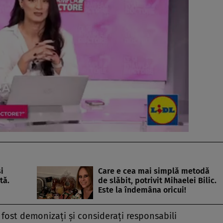
i
Care e cea mai simplă metodă
tă.
de slăbit, potrivit Mihaelei Bilic.
Este la îndemâna oricui!
 fost demonizați și considerați responsabili