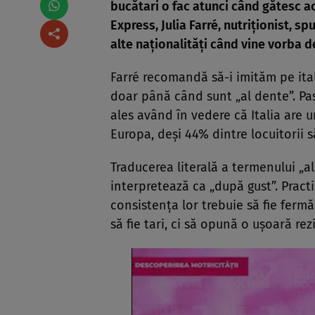
bucătari o fac atunci când gătesc ac
Express,
Julia Farré, nutriționist, sp
alte naționalități când vine vorba d
Farré recomandă să-i imităm pe ital
doar până când sunt „al dente”. Pas
ales având în vedere că Italia are u
Europa, deși 44% dintre locuitorii s
Traducerea literală a termenului „al
interpretează ca „după gust”. Pract
consistența lor trebuie să fie fermă
să fie tari, ci să opună o ușoară re