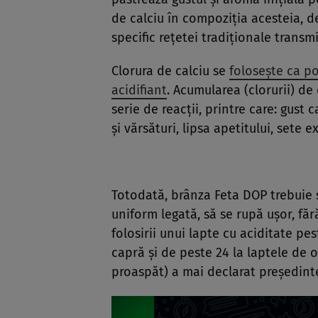
de calciu în compoziția acesteia, d
specific rețetei tradiționale transm
Clorura de calciu se
folosește ca po
acidifiant
. Acumularea (clorurii) d
serie de reacții, printre care: gust 
și vărsături, lipsa apetitului, sete e
Totodată, brânza Feta DOP trebuie s
uniform legată, să se rupă ușor, făr
folosirii unui lapte cu aciditate pe
capră și de peste 24 la laptele de o
proaspăt) a mai declarat președint