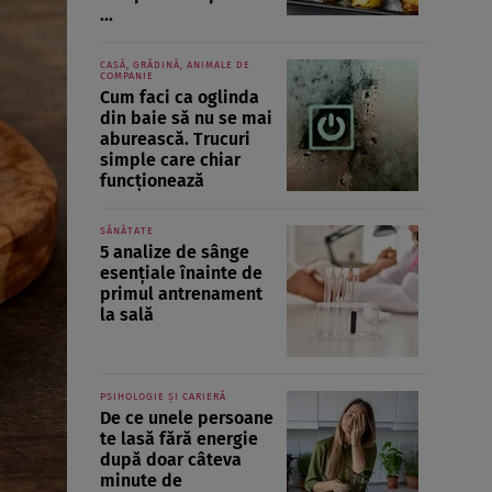
...
CASĂ, GRĂDINĂ, ANIMALE DE
COMPANIE
Cum faci ca oglinda
din baie să nu se mai
aburească. Trucuri
simple care chiar
funcționează
SĂNĂTATE
5 analize de sânge
esențiale înainte de
primul antrenament
la sală
PSIHOLOGIE ȘI CARIERĂ
De ce unele persoane
te lasă fără energie
după doar câteva
minute de