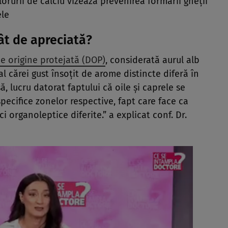
a clorurii de calciu vizează prevenirea formării gheții
ele
ât de apreciată?
e origine protejată (DOP)
, considerată aurul alb
al cărei gust însoțit de arome distincte diferă în
, lucru datorat faptului că oile și caprele se
specifice zonelor respective, fapt care face ca
ci organoleptice diferite.” a explicat conf. Dr.