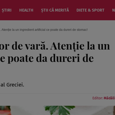
ȘTIRI
HEALTH
ȘTII CĂ MERITĂ
DIETE & SPORT
N
 Atenție la un ingredient artificial ce poate da dureri de stomac!
or de vară. Atenție la un
ce poate da dureri de
al Greciei.
Editor:
Mădăli