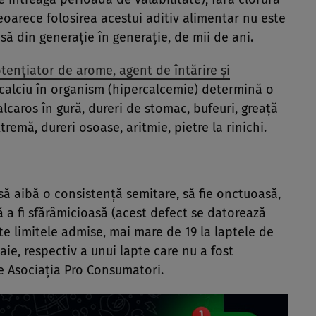
eoarece folosirea acestui aditiv alimentar nu este
isă din generație în generație, de mii de ani.
tențiator de arome, agent de întărire și
e calciu în organism (hipercalcemie) determină o
calcaros în gură, dureri de stomac, bufeuri, greață
xtremă, dureri osoase, aritmie, pietre la rinichi.
ă aibă o consistență semitare, să fie onctuoasă,
ă a fi sfărâmicioasă (acest defect se datorează
ste limitele admise, mai mare de 19 la laptele de
aie, respectiv a unui lapte care nu a fost
e Asociația Pro Consumatori.