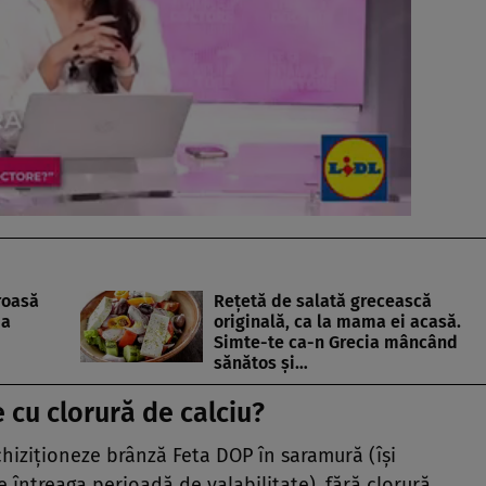
roasă
Rețetă de salată grecească
ia
originală, ca la mama ei acasă.
Simte-te ca-n Grecia mâncând
sănătos și…
 cu clorură de calciu?
iziționeze brânză Feta DOP în saramură (își
e întreaga perioadă de valabilitate), fără clorură