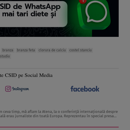
branza
branza feta
clorura de calciu
costel stanciu
studiu
te CSID pe Social Media
 sală erau jurnaliste din toată Europa. Reprezentau în special presa
rcă scoase din paginile revistelor pentru ...