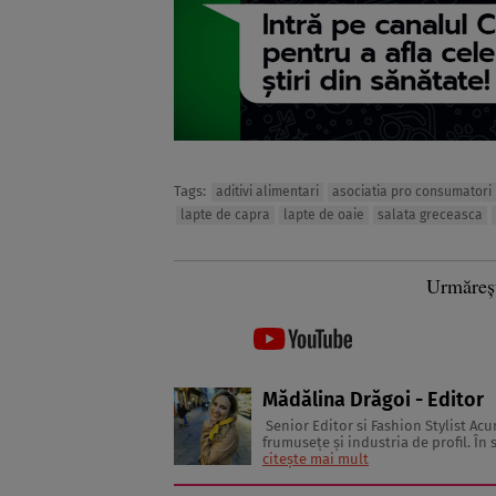
Tags:
aditivi alimentari
asociatia pro consumatori
lapte de capra
lapte de oaie
salata greceasca
Urmăreș
Mădălina Drăgoi - Editor
Senior Editor si Fashion Stylist Acum ceva timp, mă aflam la Atena, la o conferinţă internaţională despre
frumuseţe şi industria de profil. În
citește mai mult
glossy. Multe dintre ele erau pa