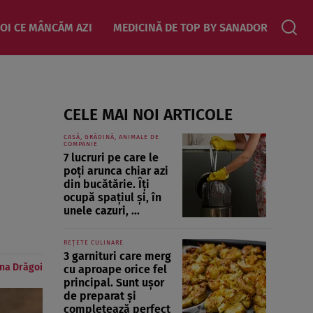
OI CE MÂNCĂM AZI
MEDICINĂ DE TOP BY SANADOR
CELE MAI NOI ARTICOLE
CASĂ, GRĂDINĂ, ANIMALE DE
COMPANIE
7 lucruri pe care le
poți arunca chiar azi
din bucătărie. Îți
ocupă spațiul și, în
unele cazuri, ...
REȚETE CULINARE
3 garnituri care merg
na Drăgoi
cu aproape orice fel
principal. Sunt ușor
de preparat și
completează perfect