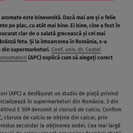
 aromate este binevenită. Dacă mai are și o felie
e pe plac, cu atât mai bine. Ei bine, cine a fost în
ucurat clar de o salată grecească și cel mai
brânză feta. Și la întoarcerea în România, s-a
e din supermarketuri.
Conf. univ. dr. Costel
Consumatori
(APC) explică cum să alegeți corect
ori (APC) a desfășurat un studiu de piață privind
rcializează în supermarketuri din România. 3 din
ditivul E 509 denumit și clorură de calciu. Confom
C, clorura de calciu se obține din calcar, prin
 produs secundar la obținerea sodei. Cea mai largă