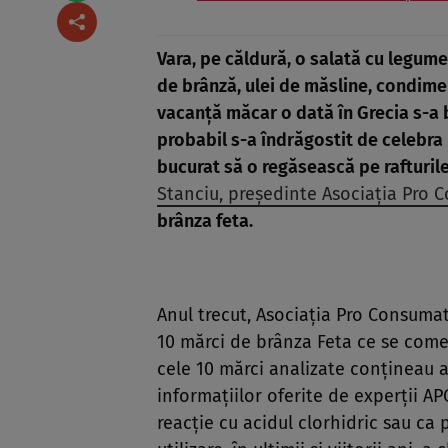
Vara, pe căldură, o salată cu legume
de brânză, ulei de măsline, condiment
vacanță măcar o dată în Grecia s-a b
probabil s-a îndrăgostit de celebra 
bucurat să o regăsească pe rafturil
Stanciu, președinte Asociația Pro 
brânza feta.
Anul trecut, Asociația Pro Consumat
10 mărci de brânza Feta ce se come
cele 10 mărci analizate conțineau a
informațiilor oferite de experții AP
reacție cu acidul clorhidric sau ca