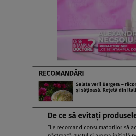
RECOMANDĂRI
Salata verii Bergera – răco
și sățioasă. Rețetă din Ital
De ce să evitați produsele
”Le recomand consumatorilor să ach
păstrează gustul și aroma inițială p