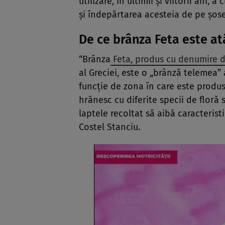
utilizare, în ultimii și viitorii ani, 
și îndepărtarea acesteia de pe șos
De ce brânza Feta este at
“Brânza
Feta, produs cu denumire d
al Greciei, este o „brânză telemea” 
funcție de zona în care este produsă
hrănesc cu diferite specii de floră 
laptele recoltat să aibă caracteristi
Costel Stanciu.