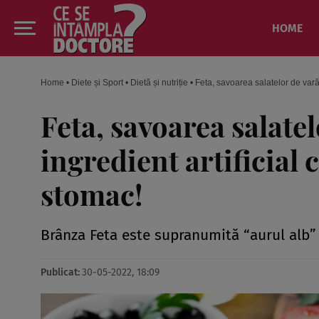
HOME
Home
•
Diete și Sport
•
Dietă și nutriție
•
Feta, savoarea salatelor de vară.
Feta, savoarea salatel
ingredient artificial 
stomac!
Brânza Feta este supranumită “aurul alb” 
Publicat:
30-05-2022, 18:09