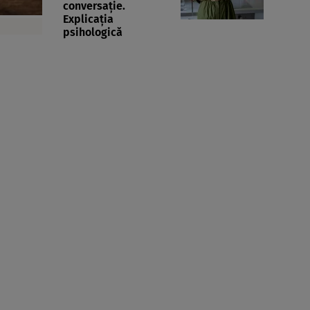
conversație.
Explicația
psihologică