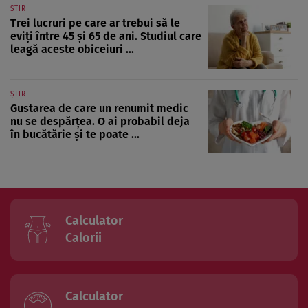
ȘTIRI
Trei lucruri pe care ar trebui să le
eviți între 45 și 65 de ani. Studiul care
leagă aceste obiceiuri ...
ȘTIRI
Gustarea de care un renumit medic
nu se despărțea. O ai probabil deja
în bucătărie și te poate ...
Calculator
Calorii
Calculator