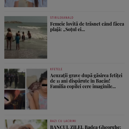
STIRILEKANALD
Femeie lovită de trăsnet când făcea
plajă: „Soțul ei...
KFETELE
Acuzații grave după găsirea fetiței
de 11 ani dispărute în Bacău!
Familia copilei cere imaginile...
RAZI CU LACRIMI
BANCUL ZILEI. Badea Gheorghe: