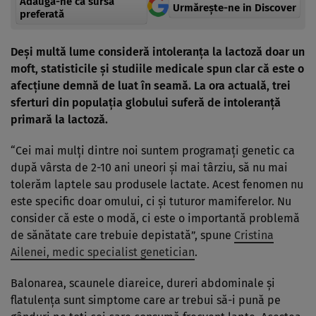
Adaugă-ne ca sursă
Urmărește-ne in Discover
preferată
Deşi multă lume consideră intoleranţa la lactoză doar un
moft, statisticile şi studiile medicale spun clar că este o
afecţiune demnă de luat în seamă. La ora actuală, trei
sferturi din populaţia globului suferă de intoleranţă
primară la lactoză.
“Cei mai mulţi dintre noi suntem programaţi genetic ca
după vârsta de 2-10 ani uneori şi mai târziu, să nu mai
tolerăm laptele sau produsele lactate. Acest fenomen nu
este specific doar omului, ci şi tuturor mamiferelor. Nu
consider că este o modă, ci este o importantă problemă
de sănătate care trebuie depistată”, spune
Cristina
Ailenei, medic specialist genetician
.
Balonarea, scaunele diareice, dureri abdominale şi
flatulenţa sunt simptome care ar trebui să-i pună pe