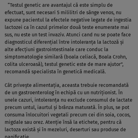
“Testul genetic are avantajul că este simplu de
efectuat, sunt necesari 5 mililitri de sânge venos, nu
expune pacientul la efectele negative legate de ingestia
lactozei ca în cazul primelor două teste enumerate mai
sus, nu este un test invaziv. Atunci cand nu se poate face
diagnosticul diferenţial între intoleranţa la lactoză şi
alte afecţiuni gastrointestinale care conduc la
simptomatologie similară (boala celiacă, Boala Crohn,
colita ulceroasă), testul genetic este de mare ajutor”,
recomandă specialista în genetică medicală.
Cât priveşte alimentaţia, aceasta trebuie recomandată
de un gastroenterolog în echipă cu un nutriţionist. În
unele cazuri, intoleranţa nu exclude consumul de lactate
precum untul, iaurtul şi brânza maturată. În plus, se pot
consuma înlocuitori vegetali precum cei din soia, cocos,
migdale sau orez. Atenţie însă la etichete, pentru că
lactoza există şi în mezeluri, deserturi sau produse de
panificaţie.