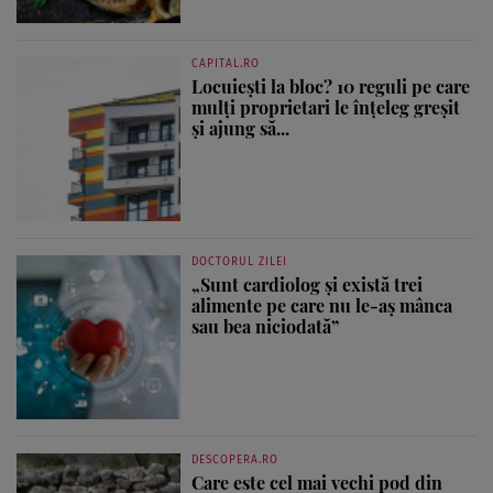
CAPITAL.RO
Locuiești la bloc? 10 reguli pe care
mulți proprietari le înțeleg greșit
și ajung să...
DOCTORUL ZILEI
„Sunt cardiolog și există trei
alimente pe care nu le-aș mânca
sau bea niciodată”
DESCOPERA.RO
Care este cel mai vechi pod din