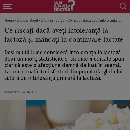
Home
•
Diete și Sport
•
Dietă și nutriție
•
Ce riscaţi dacă aveţi intoleranţă la lact
Ce riscaţi dacă aveţi intoleranţă la
lactoză şi mâncaţi în continuare lactate
Deşi multă lume consideră intoleranţa la lactoză
doar un moft, statisticile şi studiile medicale spun
clar că este o afecţiune demnă de luat în seamă.
La ora actuală, trei sferturi din populaţia globului
suferă de intoleranţă primară la lactoză.
Publicat:
05-10-2016, 11:00