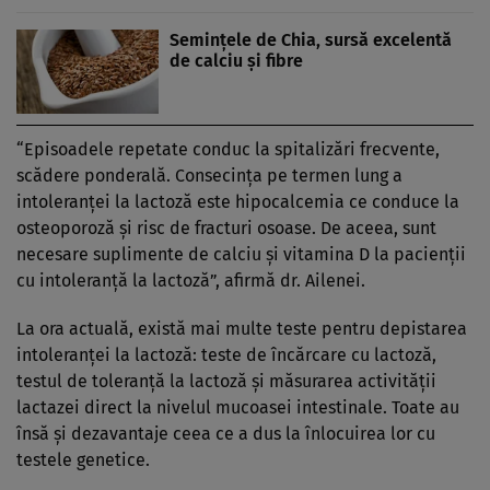
Seminţele de Chia, sursă excelentă
de calciu şi fibre
“Episoadele repetate conduc la spitalizări frecvente,
scădere ponderală. Consecinţa pe termen lung a
intoleranţei la lactoză este hipocalcemia ce conduce la
osteoporoză şi risc de fracturi osoase. De aceea, sunt
necesare suplimente de calciu şi vitamina D la pacienţii
cu intoleranţă la lactoză”, afirmă dr. Ailenei.
La ora actuală, există mai multe teste pentru depistarea
intoleranţei la lactoză: teste de încărcare cu lactoză,
testul de toleranţă la lactoză şi măsurarea activităţii
lactazei direct la nivelul mucoasei intestinale. Toate au
însă şi dezavantaje ceea ce a dus la înlocuirea lor cu
testele genetice.