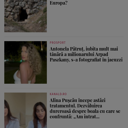
Europa?
PROSPORT
Antonela Pătruț, iubita mult mai
tânără a milionarului Arpad
Paszkany, s-a fotografiat în jacuzzi
KANALD.RO
Alina Pușcău începe astăzi
tratamentul. Dezvăluirea
dureroasă despre boala cu care se
confruntă: „Am intrat...