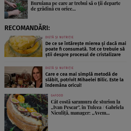
Buruiana pe care ar trebui să o ții departe
de grădină cu orice...
RECOMANDĂRI:
DIETĂ ȘI NUTRIȚIE
De ce se întărește mierea și dacă mai
poate fi consumată. Tot ce trebuie să
știi despre procesul de cristalizare
DIETĂ ȘI NUTRIȚIE
Care e cea mai simplă metodă de
slăbit, potrivit Mihaelei Bilic. Este la
îndemâna oricui!
G4FOOD
Cât costă saramura de sturion la
„Ivan Pescar”, în Tulcea / Gabriela
Niculiță, manager: „Avem...