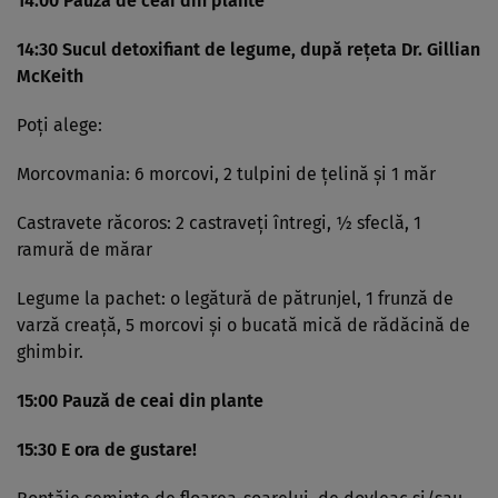
14:00 Pauză de ceai din plante
14:30 Sucul detoxifiant de legume, după reţeta Dr. Gillian
McKeith
Poţi alege:
Morcovmania: 6 morcovi, 2 tulpini de ţelină şi 1 măr
Castravete răcoros: 2 castraveţi întregi, ½ sfeclă, 1
ramură de mărar
Legume la pachet: o legătură de pătrunjel, 1 frunză de
varză creaţă, 5 morcovi şi o bucată mică de rădăcină de
ghimbir.
15:00 Pauză de ceai din plante
15:30 E ora de gustare!