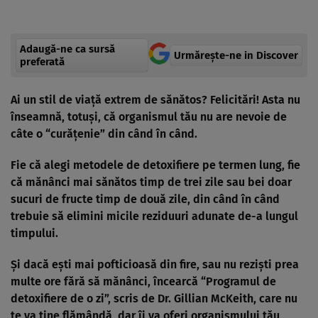
Adaugă-ne ca sursă
Urmărește-ne in Discover
preferată
Ai un stil de viaţă extrem de sănătos? Felicitări! Asta nu
înseamnă, totuşi, că organismul tău nu are nevoie de
câte o “curăţenie” din când în când.
Fie că alegi metodele de
detoxifiere
pe termen lung, fie
că mănânci mai sănătos timp de trei zile sau bei doar
sucuri de fructe timp de două zile, din când în când
trebuie să elimini micile reziduuri adunate de-a lungul
timpului.
Şi dacă eşti mai pofticioasă din fire, sau nu rezişti prea
multe ore fără să mănânci, încearcă “Programul de
detoxifiere de o zi”, scris de Dr. Gillian McKeith, care nu
te va ţine flămândă, dar îi va oferi
organismului
tău