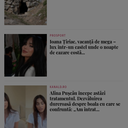
PROSPORT
Ioana Țiriac, vacanță de mega –
lux într-un castel unde o noapte
de cazare costă...
KANALD.RO
Alina Pușcău începe astăzi
tratamentul. Dezvăluirea
dureroasă despre boala cu care se
confruntă: „Am intrat...