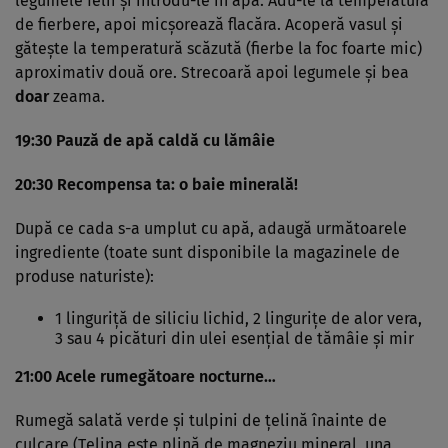
legumele felii şi introdu-le în apă. Adu-le la temperatura
de fierbere, apoi micşorează flacăra. Acoperă vasul şi
găteşte la temperatură scăzută (fierbe la foc foarte mic)
aproximativ două ore. Strecoară apoi legumele şi bea
doar
zeama.
19:30 Pauză de apă caldă cu lămâie
20:30 Recompensa ta: o baie minerală!
După ce cada s-a umplut cu apă, adaugă următoarele
ingrediente (toate sunt disponibile la magazinele de
produse naturiste):
1 linguriţă de siliciu lichid, 2 linguriţe de alor vera,
3 sau 4 picături din ulei esenţial de tămâie şi mir
21:00 Acele rumegătoare nocturne…
Rumegă salată verde şi tulpini de ţelină înainte de
culcare (Ţelina este plină de magneziu mineral, una