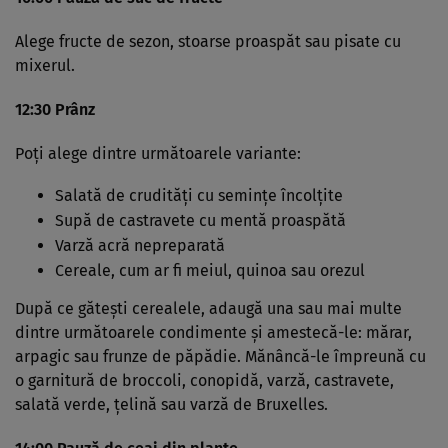
Alege fructe de sezon, stoarse proaspăt sau pisate cu
mixerul.
12:30 Prânz
Poţi alege dintre următoarele variante:
Salată de crudităţi cu seminţe încolţite
Supă de castravete cu mentă proaspătă
Varză acră nepreparată
Cereale, cum ar fi meiul, quinoa sau orezul
După ce găteşti cerealele, adaugă una sau mai multe
dintre următoarele condimente şi amestecă-le: mărar,
arpagic sau frunze de păpădie. Mănâncă-le împreună cu
o garnitură de broccoli, conopidă, varză, castravete,
salată verde, ţelină sau varză de Bruxelles.