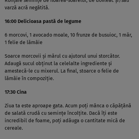
Ronţăie seminţe de floarea-soarelui, de dovleac şi/sau
varză acră negătită.
16:00 Delicioasa pastă de legume
6 morcovi, 1 avocado moale, 10 frunze de busuioc, 1 măr,
1 felie de lămâie
Soarce morcovii şi mărul cu ajutorul unui storcător.
Adaugă sucul obţinut la celelalte ingrediente şi
amestecă-le cu mixerul. La final, stoarce o felie de
lămâie în compoziţie.
17:30 Cina
Ziua ta este aproape gata. Acum poţi mânca o căpăţână
de salată crudă cu seminţe încolţite. Dacă îţi este
incredibil de foame, poţi adăuga o cantitate mică de
cereale.