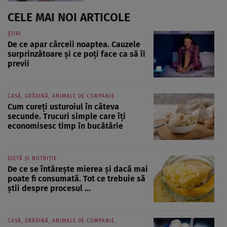
CELE MAI NOI ARTICOLE
ȘTIRI
De ce apar cârceii noaptea. Cauzele
surprinzătoare și ce poți face ca să îi
previi
CASĂ, GRĂDINĂ, ANIMALE DE COMPANIE
Cum cureți usturoiul în câteva
secunde. Trucuri simple care îți
economisesc timp în bucătărie
DIETĂ ȘI NUTRIȚIE
De ce se întărește mierea și dacă mai
poate fi consumată. Tot ce trebuie să
știi despre procesul ...
CASĂ, GRĂDINĂ, ANIMALE DE COMPANIE