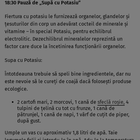
18:30 Pauză de „Supă cu Potasiu”
Fiertura cu potasiu le furnizează organelor, glandelor şi
ţesuturilor din corp un adevărat cocteil de minerale şi
vitamine – în special Potasiu, pentru echilibrul
electrolitic. Dezechilibrul mineralelor reprezintă un
factor care duce la încetinirea funcţionării organelor.
Supa cu Potasiu:
Întotdeauna trebuie să speli bine ingredientele, dar nu
este nevoie să le cureţi de coajă dacă foloseşti produse
ecologice.
2 cartofi mari, 2 morcovi, 1 cană de
sfeclă roşie,
4
tulpini de ţelină cu tot cu frunze, 1 cană de
pătrunjel, 1 cană de napi, 1 vârf de cuţit de piper,
după gust.
Umple un vas cu aproximativ 1,8 litri de apă. Taie