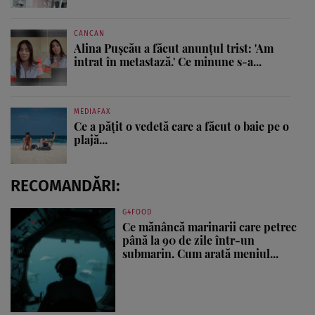
CANCAN
Alina Pușcău a făcut anunțul trist: 'Am
intrat în metastază.' Ce minune s-a...
MEDIAFAX
Ce a pățit o vedetă care a făcut o baie pe o
plajă...
RECOMANDĂRI:
G4FOOD
Ce mănâncă marinarii care petrec
până la 90 de zile într-un
submarin. Cum arată meniul...