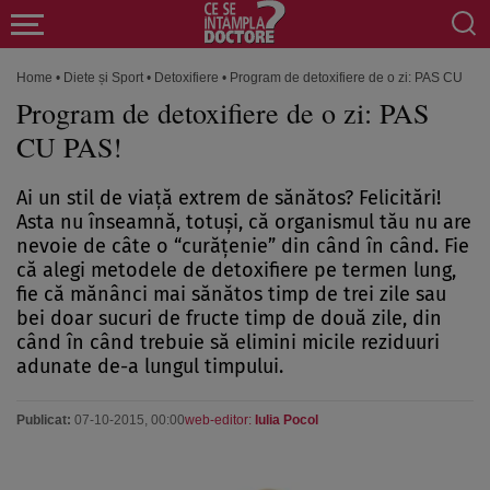
Home
•
Diete și Sport
•
Detoxifiere
•
Program de detoxifiere de o zi: PAS CU PAS
Program de detoxifiere de o zi: PAS
CU PAS!
Ai un stil de viaţă extrem de sănătos? Felicitări!
Asta nu înseamnă, totuşi, că organismul tău nu are
nevoie de câte o “curăţenie” din când în când. Fie
că alegi metodele de detoxifiere pe termen lung,
fie că mănânci mai sănătos timp de trei zile sau
bei doar sucuri de fructe timp de două zile, din
când în când trebuie să elimini micile reziduuri
adunate de-a lungul timpului.
Publicat:
07-10-2015, 00:00
web-editor:
Iulia Pocol