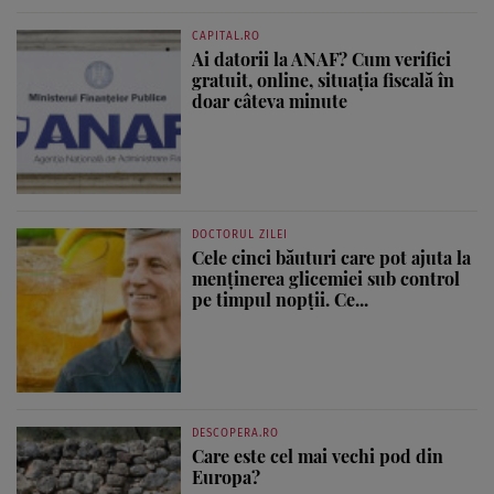
CAPITAL.RO
Ai datorii la ANAF? Cum verifici
gratuit, online, situația fiscală în
doar câteva minute
DOCTORUL ZILEI
Cele cinci băuturi care pot ajuta la
menținerea glicemiei sub control
pe timpul nopții. Ce...
DESCOPERA.RO
Care este cel mai vechi pod din
Europa?