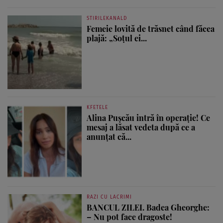
STIRILEKANALD
Femeie lovită de trăsnet când făcea
plajă: „Soțul ei...
KFETELE
Alina Pușcău intră în operație! Ce
mesaj a lăsat vedeta după ce a
anunțat că...
RAZI CU LACRIMI
BANCUL ZILEI. Badea Gheorghe:
– Nu pot face dragoste!