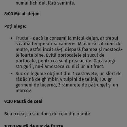
numai lichidul, fără seminţe.
8:00 Micul-dejun
Poţi alege:
Fructe
– dacă le consumi la micul-dejun, ar trebui
să aibă temperatura camerei. Mănâncă suficient de
multe, astfel încât să-ţi dispară foamea şi mestecă-
le foarte bine. Evită portocalele şi sucul de
portocale, pentru că sunt prea acide. Dacă alegi
strugurii, nu-i amesteca cu nici un alt fruct.
Suc de legume obţinut din: 1 castravete, un sfert de
rădăcină de ghimbir, 4 tulpini de ţelină, 100 gr
germeni de lucernă, 3 rămurele de pătrunjel şi un
morcov.
9:30 Pauză de ceai
Bea o ceaşcă sau două de ceai din plante
10:00 Pauză de suc de fructe