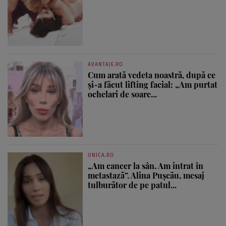
AVANTAJE.RO
Cum arată vedeta noastră, după ce
și-a făcut lifting facial: „Am purtat
ochelari de soare...
UNICA.RO
„Am cancer la sân. Am intrat în
metastază”. Alina Pușcău, mesaj
tulburător de pe patul...