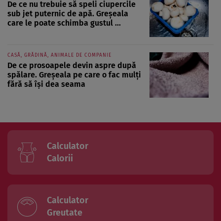
De ce nu trebuie să speli ciupercile
sub jet puternic de apă. Greșeala
care le poate schimba gustul ...
CASĂ, GRĂDINĂ, ANIMALE DE COMPANIE
De ce prosoapele devin aspre după
spălare. Greșeala pe care o fac mulți
fără să își dea seama
Calculator
Calorii
Calculator
Greutate