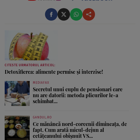
CITESTE URMATORUL ARTICOL:
Detoxifierea: alimente permise şi interzise!
MEDIAFAX
Secretul unui cuplu de pensionari care
nu are datorii: metoda plicurilor le-a
schimbat...
GANDUL.RO
Ce mănâncă nord-coreenii dimineața, de
fapt. Cum arată micul-dejun al
cetățeanului obișnuit VS...