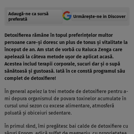
Adaugă-ne ca sursă
Urmărește-ne in Discover
preferată
Detoxifierea rămâne în topul preferinţelor multor
persoane care-şi doresc un plus de tonus şi vitalitate la
început de an. Am stat de vorbă cu Raluca Zenga care
apelează la câteva metode uşor de aplicat acasă.
Acestea includ terapii corporale, sucuri dar şi o supă
sănătoasă şi gustoasă. Iată în ce constă programul său
complet de detoxifiere!
În general apelez la trei metode de detoxifiere pentru a-
mi depura organismul de povara toxinelor acumulate în
cursul unui sezon cu excese alimentare, atmosferă
poluată şi obiceiuri sedentare.
În primul rând, îmi pregătesc bai calde de detoxifiere cu
săruri Epsom, adică sulfat de magneziu, cu proprietatea