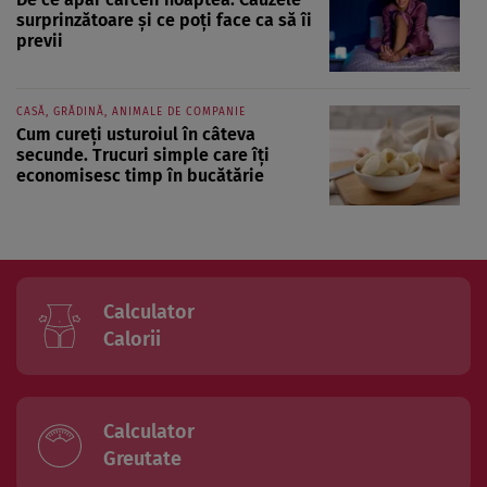
surprinzătoare și ce poți face ca să îi
previi
CASĂ, GRĂDINĂ, ANIMALE DE COMPANIE
Cum cureți usturoiul în câteva
secunde. Trucuri simple care îți
economisesc timp în bucătărie
Calculator
Calorii
Calculator
Greutate