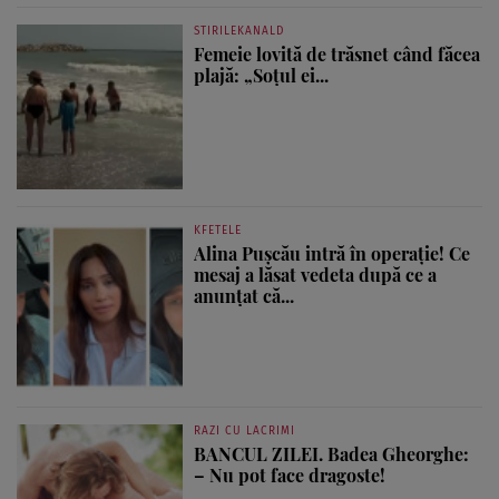
STIRILEKANALD
Femeie lovită de trăsnet când făcea
plajă: „Soțul ei...
KFETELE
Alina Pușcău intră în operație! Ce
mesaj a lăsat vedeta după ce a
anunțat că...
RAZI CU LACRIMI
BANCUL ZILEI. Badea Gheorghe:
– Nu pot face dragoste!