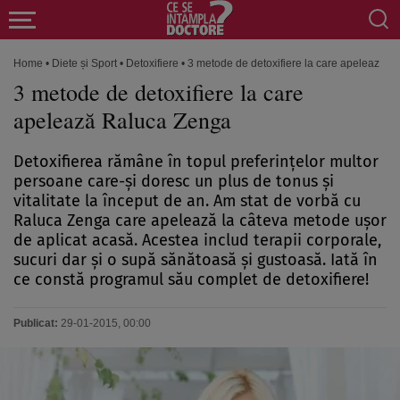
Home
•
Diete și Sport
•
Detoxifiere
•
3 metode de detoxifiere la care apelează 
3 metode de detoxifiere la care
apelează Raluca Zenga
Detoxifierea rămâne în topul preferinţelor multor
persoane care-şi doresc un plus de tonus şi
vitalitate la început de an. Am stat de vorbă cu
Raluca Zenga care apelează la câteva metode uşor
de aplicat acasă. Acestea includ terapii corporale,
sucuri dar şi o supă sănătoasă şi gustoasă. Iată în
ce constă programul său complet de detoxifiere!
Publicat:
29-01-2015, 00:00