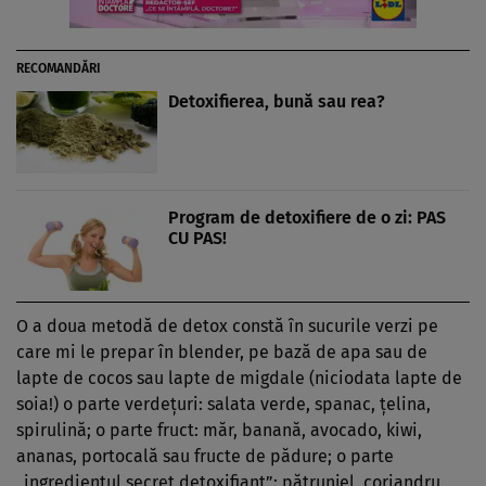
RECOMANDĂRI
Detoxifierea, bună sau rea?
Program de detoxifiere de o zi: PAS
CU PAS!
O a doua metodă de detox constă în sucurile verzi pe
care mi le prepar în blender, pe bază de apa sau de
lapte de cocos sau lapte de migdale (niciodata lapte de
soia!) o parte verdeţuri: salata verde, spanac, ţelina,
spirulină; o parte fruct: măr, banană, avocado, kiwi,
ananas, portocală sau fructe de pădure; o parte
„ingredientul secret detoxifiant”: pătrunjel, coriandru,