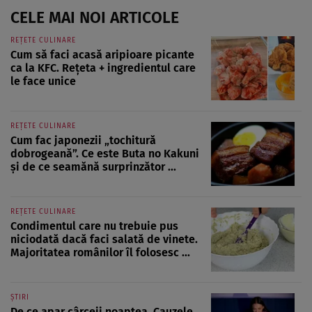
CELE MAI NOI ARTICOLE
REȚETE CULINARE
Cum să faci acasă aripioare picante
ca la KFC. Rețeta + ingredientul care
le face unice
REȚETE CULINARE
Cum fac japonezii „tochitură
dobrogeană”. Ce este Buta no Kakuni
și de ce seamănă surprinzător ...
REȚETE CULINARE
Condimentul care nu trebuie pus
niciodată dacă faci salată de vinete.
Majoritatea românilor îl folosesc ...
ȘTIRI
De ce apar cârceii noaptea. Cauzele