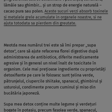
lămâie sau ghimbir… şi un strop de energie naturală –
cacao pura sau polen.
Aceste sucuri verzi absorb toxinele
si metalele grele acumulate in organele noastre, si ne
ajuta totodata sa pierdem din greutate.
Meotda mea numărul trei este să îmi prepar „supa
detox”, care să ajute refacerea florei digestive după
administrarea de antibiotice, diferite medicamente
agresive şi în general un nivel înalt de toxicitate în
organism. Cele mai preţioase ingrediente cu proprietăţi
detoxifiante pe care le folosesc sunt ţelina verde,
pătrunjelul, ciupercile shiitake, spanacul, ghimbirul şi
usturoiul, condimente precum cuminul şi miso din
bucătăria japoneză.
Supa mea detox conţine multe legume şi verdeţuri
bogate în potasiu, precum fasolea verde, spanacul,