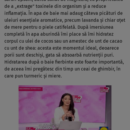
de a „extrage” toxinele din organism şi a reduce
inflamaţia. În apa de baie mai adaug câteva picături de
uleiuri esenţiale aromatice, precum lavanda şi chiar oţet
de mere pentru o piele catifelată. După imersiunea
completă în apa aburindă îmi place să îmi hidratez
corpul cu ulei de cocos sau un amestec de unt de cacao
cu unt de shea: acesta este momentul ideal, deoarece
porii sunt deschişi, gata să absoarbă nutrienţii puri.
Hidratarea după o baie fierbinte este foarte importantă,
de aceea îmi pregătesc din timp un ceai de ghimbir, în
care pun turmeric şi miere.