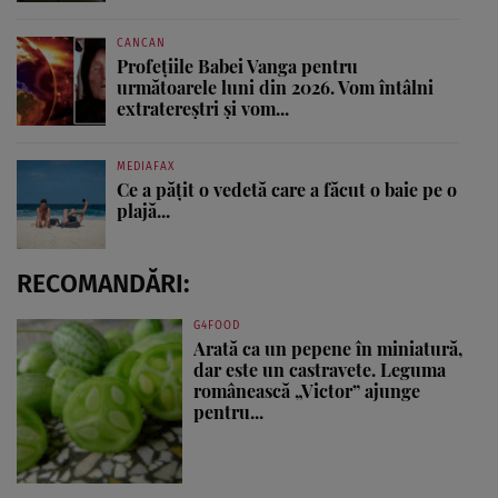
CANCAN
Profețiile Babei Vanga pentru
următoarele luni din 2026. Vom întâlni
extratereștri și vom...
MEDIAFAX
Ce a pățit o vedetă care a făcut o baie pe o
plajă...
RECOMANDĂRI:
G4FOOD
Arată ca un pepene în miniatură,
dar este un castravete. Leguma
românească „Victor” ajunge
pentru...