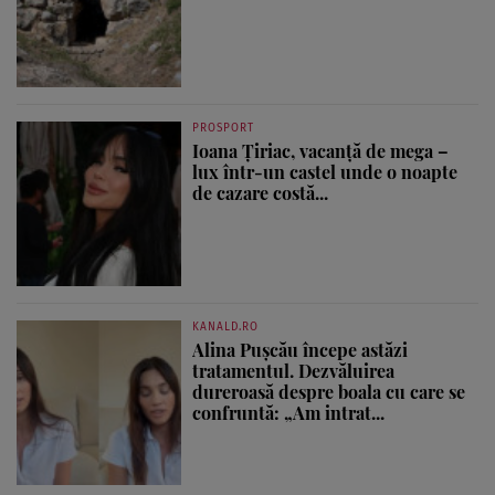
PROSPORT
Ioana Țiriac, vacanță de mega –
lux într-un castel unde o noapte
de cazare costă...
KANALD.RO
Alina Pușcău începe astăzi
tratamentul. Dezvăluirea
dureroasă despre boala cu care se
confruntă: „Am intrat...