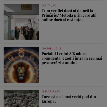
CAPITAL.RO
Cum verifici dacă ai datorii la
Primărie? Metoda prin care afli
online dacă ai restanțe...
DOCTORUL ZILEI
Portalul Leului 8/8 aduce
abundență. 5 zodii intră în cea mai
prosperă zi a anului
DESCOPERA.RO
Care este cel mai vechi pod din
Europa?